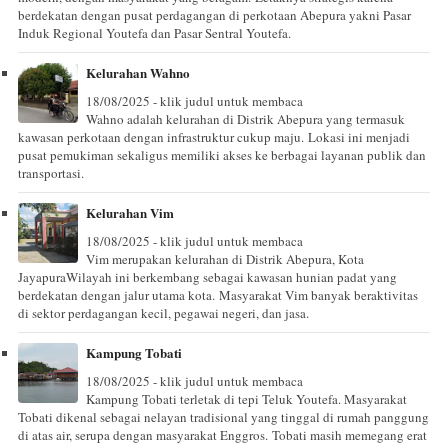
berdekatan dengan pusat perdagangan di perkotaan Abepura yakni Pasar
Induk Regional Youtefa dan Pasar Sentral Youtefa.
Kelurahan Wahno
18/08/2025 - klik judul untuk membaca
Wahno adalah kelurahan di Distrik Abepura yang termasuk
kawasan perkotaan dengan infrastruktur cukup maju. Lokasi ini menjadi
pusat pemukiman sekaligus memiliki akses ke berbagai layanan publik dan
transportasi.
Kelurahan Vim
18/08/2025 - klik judul untuk membaca
Vim merupakan kelurahan di Distrik Abepura, Kota
JayapuraWilayah ini berkembang sebagai kawasan hunian padat yang
berdekatan dengan jalur utama kota. Masyarakat Vim banyak beraktivitas
di sektor perdagangan kecil, pegawai negeri, dan jasa.
Kampung Tobati
18/08/2025 - klik judul untuk membaca
Kampung Tobati terletak di tepi Teluk Youtefa. Masyarakat
Tobati dikenal sebagai nelayan tradisional yang tinggal di rumah panggung
di atas air, serupa dengan masyarakat Enggros. Tobati masih memegang erat