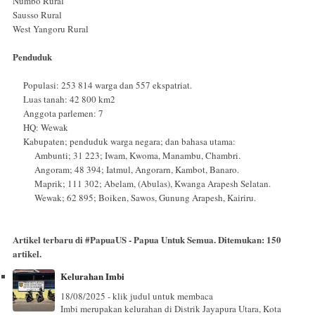
Numbo Rural
Sausso Rural
West Yangoru Rural
Penduduk
Populasi: 253 814 warga dan 557 ekspatriat.
Luas tanah: 42 800 km2
Anggota parlemen: 7
HQ: Wewak
Kabupaten; penduduk warga negara; dan bahasa utama:
Ambunti; 31 223; Iwam, Kwoma, Manambu, Chambri.
Angoram; 48 394; Iatmul, Angorarn, Kambot, Banaro.
Maprik; 111 302; Abelam, (Abulas), Kwanga Arapesh Selatan.
Wewak; 62 895; Boiken, Sawos, Gunung Arapesh, Kairiru.
Artikel terbaru di
#PapuaUS - Papua Untuk Semua
. Ditemukan:
150
artikel.
Kelurahan Imbi
18/08/2025 - klik judul untuk membaca
Imbi merupakan kelurahan di Distrik Jayapura Utara, Kota