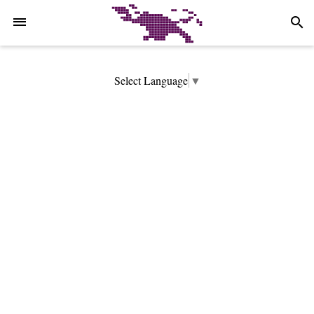
-->
search
Select Language
▼