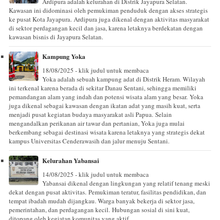
Ardipura adalah kelurahan di Distrik Jayapura Selatan.
Kawasan ini didominasi oleh pemukiman penduduk dengan akses strategis
ke pusat Kota Jayapura. Ardipura juga dikenal dengan aktivitas masyarakat
di sektor perdagangan kecil dan jasa, karena letaknya berdekatan dengan
kawasan bisnis di Jayapura Selatan.
Kampung Yoka
18/08/2025 - klik judul untuk membaca
Yoka adalah sebuah kampung adat di Distrik Heram. Wilayah
ini terkenal karena berada di sekitar Danau Sentani, sehingga memiliki
pemandangan alam yang indah dan potensi wisata alam yang besar. Yoka
juga dikenal sebagai kawasan dengan ikatan adat yang masih kuat, serta
menjadi pusat kegiatan budaya masyarakat asli Papua. Selain
mengandalkan perikanan air tawar dan pertanian, Yoka juga mulai
berkembang sebagai destinasi wisata karena letaknya yang strategis dekat
kampus Universitas Cenderawasih dan jalur menuju Sentani.
Kelurahan Yabansai
14/08/2025 - klik judul untuk membaca
Yabansai dikenal dengan lingkungan yang relatif tenang meski
dekat dengan pusat aktivitas. Pemukiman teratur, fasilitas pendidikan, dan
tempat ibadah mudah dijangkau. Warga banyak bekerja di sektor jasa,
pemerintahan, dan perdagangan kecil. Hubungan sosial di sini kuat,
ditopang oleh kegiatan komunitas yang aktif.