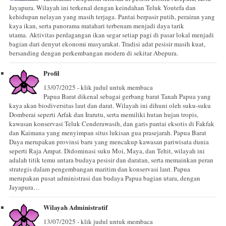
Jayapura. Wilayah ini terkenal dengan keindahan Teluk Youtefa dan
kehidupan nelayan yang masih terjaga. Pantai berpasir putih, perairan yang
kaya ikan, serta panorama matahari terbenam menjadi daya tarik
utama. Aktivitas perdagangan ikan segar setiap pagi di pasar lokal menjadi
bagian dari denyut ekonomi masyarakat. Tradisi adat pesisir masih kuat,
bersanding dengan perkembangan modern di sekitar Abepura.
Profil
13/07/2025 - klik judul untuk membaca
Papua Barat dikenal sebagai gerbang barat Tanah Papua yang
kaya akan biodiversitas laut dan darat. Wilayah ini dihuni oleh suku-suku
Domberai seperti Arfak dan Irarutu, serta memiliki hutan hujan tropis,
kawasan konservasi Teluk Cenderawasih, dan garis pantai eksotis di Fakfak
dan Kaimana yang menyimpan situs lukisan gua prasejarah. Papua Barat
Daya merupakan provinsi baru yang mencakup kawasan pariwisata dunia
seperti Raja Ampat. Didominasi suku Moi, Maya, dan Tehit, wilayah ini
adalah titik temu antara budaya pesisir dan daratan, serta memainkan peran
strategis dalam pengembangan maritim dan konservasi laut. Papua
merupakan pusat administrasi dan budaya Papua bagian utara, dengan
Jayapura…
Wilayah Administratif
13/07/2025 - klik judul untuk membaca