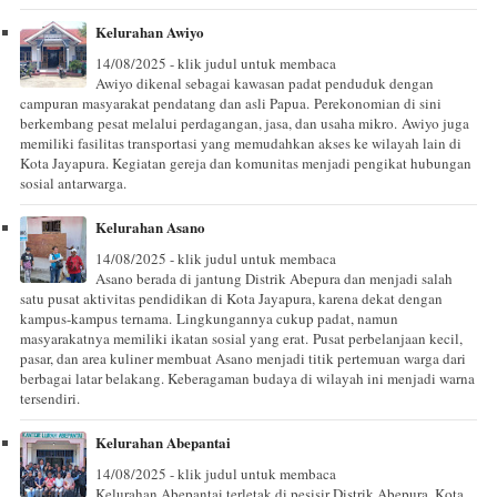
Kelurahan Awiyo
14/08/2025 - klik judul untuk membaca
Awiyo dikenal sebagai kawasan padat penduduk dengan
campuran masyarakat pendatang dan asli Papua. Perekonomian di sini
berkembang pesat melalui perdagangan, jasa, dan usaha mikro. Awiyo juga
memiliki fasilitas transportasi yang memudahkan akses ke wilayah lain di
Kota Jayapura. Kegiatan gereja dan komunitas menjadi pengikat hubungan
sosial antarwarga.
Kelurahan Asano
14/08/2025 - klik judul untuk membaca
Asano berada di jantung Distrik Abepura dan menjadi salah
satu pusat aktivitas pendidikan di Kota Jayapura, karena dekat dengan
kampus-kampus ternama. Lingkungannya cukup padat, namun
masyarakatnya memiliki ikatan sosial yang erat. Pusat perbelanjaan kecil,
pasar, dan area kuliner membuat Asano menjadi titik pertemuan warga dari
berbagai latar belakang. Keberagaman budaya di wilayah ini menjadi warna
tersendiri.
Kelurahan Abepantai
14/08/2025 - klik judul untuk membaca
Kelurahan Abepantai terletak di pesisir Distrik Abepura, Kota