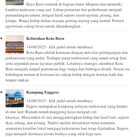
Koya Koso terletak di bagian timur Abepura dan memiliki
karakter pedesaan yang asri. Lahan pertanian dan perkebunan menjadi
pemandangan umum, dengan hasil seperti sayur-sayuran, pisang, dan
kelapa. Warga hidup dalam suasana gotong royong yang kental. Potensi
agrowisata cukup besar untuk dikembangkan.
Kelurahan Kota Baru
14/08/2025 - klik judul untuk membaca
Kota Baru adalah kawasan dengan aktivitas perdagangan dan
perkantoran yang padat. Terdapat pasar tradisional yang ramai setiap hari,
serta sejumlah pusat layanan publik. Letaknya strategis, membuat Kota
Baru menjadi simpul pertemuan bagi warga dari berbagai distrik. Selain itu,
kehidupan malam di kawasan ini cukup hidup dengan deretan kafe dan
tempat makan.
Kampung Enggros
14/08/2025 - klik judul untuk membaca
Engros merupakan kampung nelayan tradisional yang berdiri
di atas laut. Rumah-rumah panggung kayu menjadi ciri
khasnya. Masyarakat di sini menggantungkan hidup dari hasil laut, seperti
ikan, udang, dan kerang. Tradisi melaut diwariskan turun-temurun,
sementara kearifan lokal menjaga kelestarian laut tetap dijalankan. Engros
juga menjadi destinasi wisata budaya yang unik bagi turis.