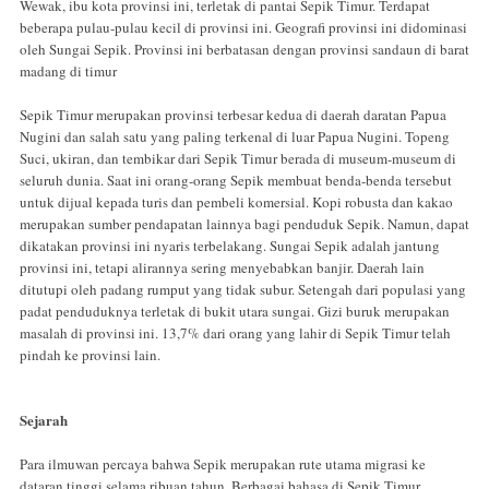
Wewak, ibu kota provinsi ini, terletak di pantai Sepik Timur. Terdapat
beberapa pulau-pulau kecil di provinsi ini. Geografi provinsi ini didominasi
oleh Sungai Sepik. Provinsi ini berbatasan dengan provinsi sandaun di barat
madang di timur
Sepik Timur merupakan provinsi terbesar kedua di daerah daratan Papua
Nugini dan salah satu yang paling terkenal di luar Papua Nugini. Topeng
Suci, ukiran, dan tembikar dari Sepik Timur berada di museum-museum di
seluruh dunia. Saat ini orang-orang Sepik membuat benda-benda tersebut
untuk dijual kepada turis dan pembeli komersial. Kopi robusta dan kakao
merupakan sumber pendapatan lainnya bagi penduduk Sepik. Namun, dapat
dikatakan provinsi ini nyaris terbelakang. Sungai Sepik adalah jantung
provinsi ini, tetapi alirannya sering menyebabkan banjir. Daerah lain
ditutupi oleh padang rumput yang tidak subur. Setengah dari populasi yang
padat penduduknya terletak di bukit utara sungai. Gizi buruk merupakan
masalah di provinsi ini. 13,7% dari orang yang lahir di Sepik Timur telah
pindah ke provinsi lain.
Sejarah
Para ilmuwan percaya bahwa Sepik merupakan rute utama migrasi ke
dataran tinggi selama ribuan tahun. Berbagai bahasa di Sepik Timur