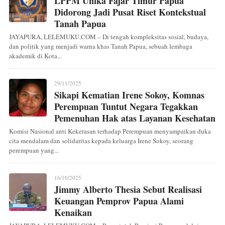
LPPM Unika Fajar Timur Papua
Didorong Jadi Pusat Riset Kontekstual
Tanah Papua
JAYAPURA, LELEMUKU.COM – Di tengah kompleksitas sosial, budaya,
dan politik yang menjadi warna khas Tanah Papua, sebuah lembaga
akademik di Kota...
29/11/2025
Sikapi Kematian Irene Sokoy, Komnas
Perempuan Tuntut Negara Tegakkan
Pemenuhan Hak atas Layanan Kesehatan
Komisi Nasional anti Kekerasan terhadap Perempuan menyampaikan duka
cita mendalam dan solidaritas kepada keluarga Irene Sokoy, seorang
perempuan yang...
16/10/2025
Jimmy Alberto Thesia Sebut Realisasi
Keuangan Pemprov Papua Alami
Kenaikan