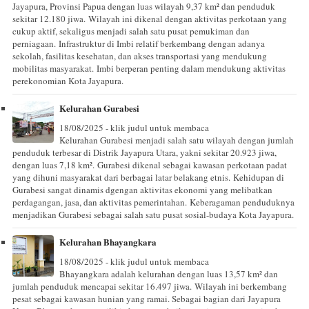
Jayapura, Provinsi Papua dengan luas wilayah 9,37 km² dan penduduk
sekitar 12.180 jiwa. Wilayah ini dikenal dengan aktivitas perkotaan yang
cukup aktif, sekaligus menjadi salah satu pusat pemukiman dan
perniagaan. Infrastruktur di Imbi relatif berkembang dengan adanya
sekolah, fasilitas kesehatan, dan akses transportasi yang mendukung
mobilitas masyarakat. Imbi berperan penting dalam mendukung aktivitas
perekonomian Kota Jayapura.
Kelurahan Gurabesi
18/08/2025 - klik judul untuk membaca
Kelurahan Gurabesi menjadi salah satu wilayah dengan jumlah
penduduk terbesar di Distrik Jayapura Utara, yakni sekitar 20.923 jiwa,
dengan luas 7,18 km². Gurabesi dikenal sebagai kawasan perkotaan padat
yang dihuni masyarakat dari berbagai latar belakang etnis. Kehidupan di
Gurabesi sangat dinamis dgengan aktivitas ekonomi yang melibatkan
perdagangan, jasa, dan aktivitas pemerintahan. Keberagaman penduduknya
menjadikan Gurabesi sebagai salah satu pusat sosial-budaya Kota Jayapura.
Kelurahan Bhayangkara
18/08/2025 - klik judul untuk membaca
Bhayangkara adalah kelurahan dengan luas 13,57 km² dan
jumlah penduduk mencapai sekitar 16.497 jiwa. Wilayah ini berkembang
pesat sebagai kawasan hunian yang ramai. Sebagai bagian dari Jayapura