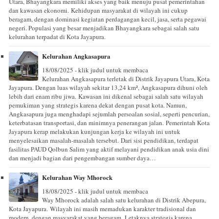
Utara, Bhayangkara memiliki akses yang baik menuju pusat pemerintahan
dan kawasan ekonomi. Kehidupan masyarakat di wilayah ini cukup
beragam, dengan dominasi kegiatan perdagangan kecil, jasa, serta pegawai
negeri. Populasi yang besar menjadikan Bhayangkara sebagai salah satu
kelurahan terpadat di Kota Jayapura.
Kelurahan Angkasapura
18/08/2025 - klik judul untuk membaca
Kelurahan Angkasapura terletak di Distrik Jayapura Utara, Kota
Jayapura. Dengan luas wilayah sekitar 13,24 km², Angkasapura dihuni oleh
lebih dari enam ribu jiwa. Kawasan ini dikenal sebagai salah satu wilayah
pemukiman yang strategis karena dekat dengan pusat kota. Namun,
Angkasapura juga menghadapi sejumlah persoalan sosial, seperti pencurian,
keterbatasan transportasi, dan minimnya penerangan jalan. Pemerintah Kota
Jayapura kerap melakukan kunjungan kerja ke wilayah ini untuk
menyelesaikan masalah-masalah tersebut. Dari sisi pendidikan, terdapat
fasilitas PAUD Qolbun Salim yang aktif melayani pendidikan anak usia dini
dan menjadi bagian dari pengembangan sumber daya…
Kelurahan Way Mhorock
18/08/2025 - klik judul untuk membaca
Way Mhorock adalah salah satu kelurahan di Distrik Abepura,
Kota Jayapura. Wilayah ini masih memadukan karakter tradisional dan
modern, dengan masyarakat yang beragam. Letaknya strategis karena