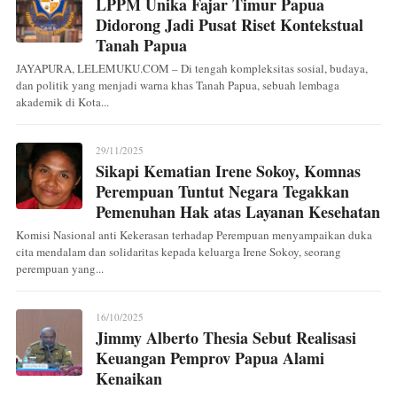
LPPM Unika Fajar Timur Papua
Didorong Jadi Pusat Riset Kontekstual
Tanah Papua
JAYAPURA, LELEMUKU.COM – Di tengah kompleksitas sosial, budaya,
dan politik yang menjadi warna khas Tanah Papua, sebuah lembaga
akademik di Kota...
29/11/2025
Sikapi Kematian Irene Sokoy, Komnas
Perempuan Tuntut Negara Tegakkan
Pemenuhan Hak atas Layanan Kesehatan
Komisi Nasional anti Kekerasan terhadap Perempuan menyampaikan duka
cita mendalam dan solidaritas kepada keluarga Irene Sokoy, seorang
perempuan yang...
16/10/2025
Jimmy Alberto Thesia Sebut Realisasi
Keuangan Pemprov Papua Alami
Kenaikan