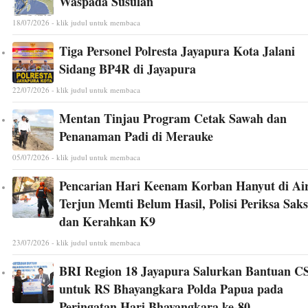
Waspada Susulan
18/07/2026 - klik judul untuk membaca
Tiga Personel Polresta Jayapura Kota Jalani
Sidang BP4R di Jayapura
22/07/2026 - klik judul untuk membaca
Mentan Tinjau Program Cetak Sawah dan
Penanaman Padi di Merauke
05/07/2026 - klik judul untuk membaca
Pencarian Hari Keenam Korban Hanyut di Ai
Terjun Memti Belum Hasil, Polisi Periksa Saks
dan Kerahkan K9
23/07/2026 - klik judul untuk membaca
BRI Region 18 Jayapura Salurkan Bantuan C
untuk RS Bhayangkara Polda Papua pada
Peringatan Hari Bhayangkara ke-80