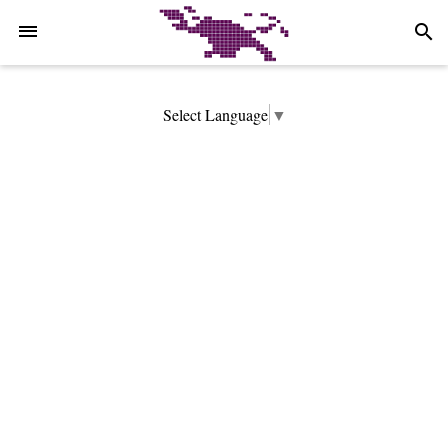
-->
search
Select Language
▼