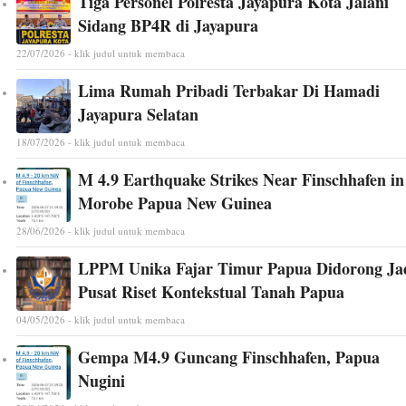
Tiga Personel Polresta Jayapura Kota Jalani
Sidang BP4R di Jayapura
22/07/2026 - klik judul untuk membaca
Lima Rumah Pribadi Terbakar Di Hamadi
Jayapura Selatan
18/07/2026 - klik judul untuk membaca
M 4.9 Earthquake Strikes Near Finschhafen in
Morobe Papua New Guinea
28/06/2026 - klik judul untuk membaca
LPPM Unika Fajar Timur Papua Didorong Ja
Pusat Riset Kontekstual Tanah Papua
04/05/2026 - klik judul untuk membaca
Gempa M4.9 Guncang Finschhafen, Papua
Nugini