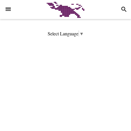
-->
search
Select Language
▼