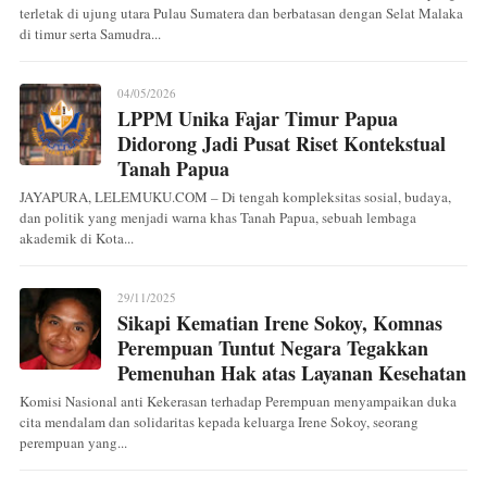
terletak di ujung utara Pulau Sumatera dan berbatasan dengan Selat Malaka
di timur serta Samudra...
04/05/2026
LPPM Unika Fajar Timur Papua
Didorong Jadi Pusat Riset Kontekstual
Tanah Papua
JAYAPURA, LELEMUKU.COM – Di tengah kompleksitas sosial, budaya,
dan politik yang menjadi warna khas Tanah Papua, sebuah lembaga
akademik di Kota...
29/11/2025
Sikapi Kematian Irene Sokoy, Komnas
Perempuan Tuntut Negara Tegakkan
Pemenuhan Hak atas Layanan Kesehatan
Komisi Nasional anti Kekerasan terhadap Perempuan menyampaikan duka
cita mendalam dan solidaritas kepada keluarga Irene Sokoy, seorang
perempuan yang...