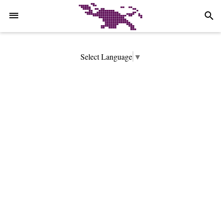
-->
search
Select Language
▼