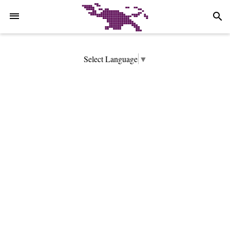
-->
search
Select Language
▼