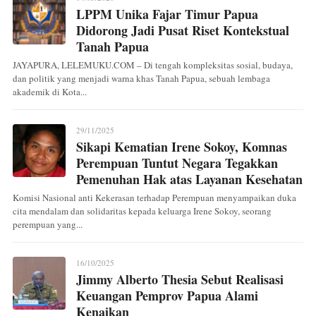
LPPM Unika Fajar Timur Papua
Didorong Jadi Pusat Riset Kontekstual
Tanah Papua
JAYAPURA, LELEMUKU.COM – Di tengah kompleksitas sosial, budaya,
dan politik yang menjadi warna khas Tanah Papua, sebuah lembaga
akademik di Kota...
29/11/2025
Sikapi Kematian Irene Sokoy, Komnas
Perempuan Tuntut Negara Tegakkan
Pemenuhan Hak atas Layanan Kesehatan
Komisi Nasional anti Kekerasan terhadap Perempuan menyampaikan duka
cita mendalam dan solidaritas kepada keluarga Irene Sokoy, seorang
perempuan yang...
16/10/2025
Jimmy Alberto Thesia Sebut Realisasi
Keuangan Pemprov Papua Alami
Kenaikan