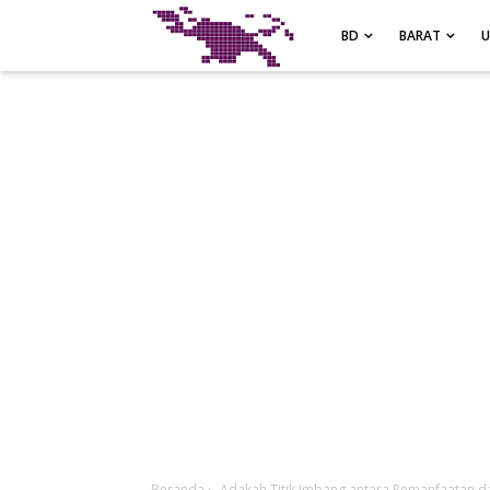
-->
BD
BARAT
Beranda
›
Adakah Titik Imbang antara Pemanfaatan d