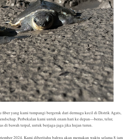
ber yang kami tumpangi bergerak dari dermaga kecil di Distrik Agats,
endschap. Perbekalan kami untuk enam hari ke depan—beras, telur,
di bawah terpal, untuk berjaga-jaga jika hujan turun.
tember 2024. Kami diberitahu bahwa akan memakan waktu selama 8 jam