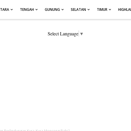
UTARA
TENGAH
GUNUNG
SELATAN
TIMUR
HIGHL
Select Language
▼
an Perlindungan Kura-Kura Moncong Babi?