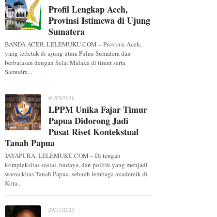
Profil Lengkap Aceh,
Provinsi Istimewa di Ujung
Sumatera
BANDA ACEH, LELEMUKU.COM – Provinsi Aceh,
yang terletak di ujung utara Pulau Sumatera dan
berbatasan dengan Selat Malaka di timur serta
Samudra...
04/05/2026
LPPM Unika Fajar Timur
Papua Didorong Jadi
Pusat Riset Kontekstual
Tanah Papua
JAYAPURA, LELEMUKU.COM – Di tengah
kompleksitas sosial, budaya, dan politik yang menjadi
warna khas Tanah Papua, sebuah lembaga akademik di
Kota...
29/11/2025