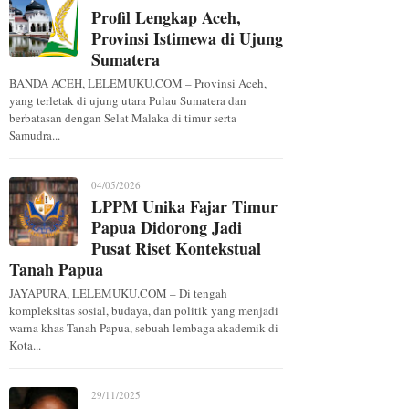
Profil Lengkap Aceh,
Provinsi Istimewa di Ujung
Sumatera
BANDA ACEH, LELEMUKU.COM – Provinsi Aceh,
yang terletak di ujung utara Pulau Sumatera dan
berbatasan dengan Selat Malaka di timur serta
Samudra...
04/05/2026
LPPM Unika Fajar Timur
Papua Didorong Jadi
Pusat Riset Kontekstual
Tanah Papua
JAYAPURA, LELEMUKU.COM – Di tengah
kompleksitas sosial, budaya, dan politik yang menjadi
warna khas Tanah Papua, sebuah lembaga akademik di
Kota...
29/11/2025