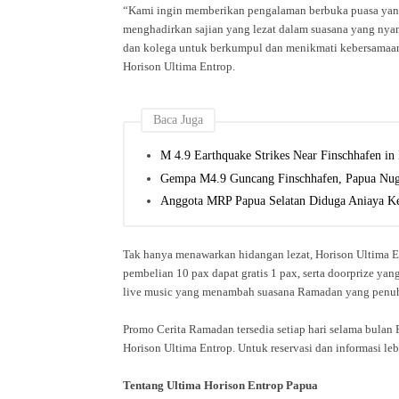
“Kami ingin memberikan pengalaman berbuka puasa yang
menghadirkan sajian yang lezat dalam suasana yang nyam
dan kolega untuk berkumpul dan menikmati kebersamaan 
Horison Ultima Entrop.
Baca Juga
M 4.9 Earthquake Strikes Near Finschhafen i
Gempa M4.9 Guncang Finschhafen, Papua Nug
Anggota MRP Papua Selatan Diduga Aniaya Ke
Tak hanya menawarkan hidangan lezat, Horison Ultima 
pembelian 10 pax dapat gratis 1 pax, serta doorprize ya
live music yang menambah suasana Ramadan yang penu
Promo Cerita Ramadan tersedia setiap hari selama bula
Horison Ultima Entrop. Untuk reservasi dan informasi le
Tentang Ultima Horison Entrop Papua