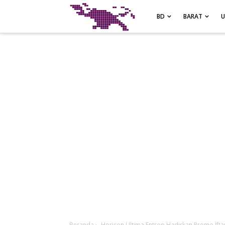
-->
BD
BARAT
Beranda
›
Horison Ultima Entrop Hadirkan Promo Ifta