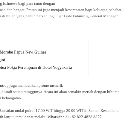
 istimewa bagi para tamu dengan
an dan hangat. Promo ini juga menjadi kesempatan bagi keluarga, sahabat,
di bulan yang penuh berkah ini,” ujar Dede Fahruroji, General Manager
n Morobe Papua New Guinea
ini
tua Pokja Perempuan di Hotel Yogyakarta
Entrop juga memberikan promo menarik
ng diundi setiap minggunya. Acara ini akan semakin meriah dengan hiburan
h kehangatan.
n Ramadan mulai pukul 17.00 WIT hingga 20.00 WIT di Santan Restaurant,
bih lanjut, tamu dapat melalui WhatsApp di +62 822 4828 8877.