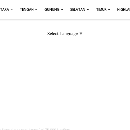
UTARA
TENGAH
GUNUNG
SELATAN
TIMUR
HIGHL
Select Language
▼
r Spesial dengan Harga Rp175.000 Net/Pax