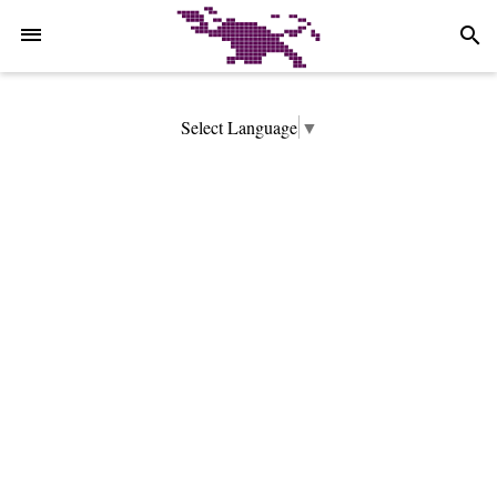
-->
search
Select Language
▼