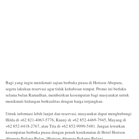
Bagi yang ingin menikmati sajian berbuka puasa di Horison Abepura,
segera lakukan reservasi agar tidak kehabisan tempat. Promo ini berlaku
selama bulan Ramadhan, memberikan kesempatan bagi masyarakat untuk
menikmati hidangan berkualitas dengan harga terjangkau.
Untuk informasi lebih lanjut dan reservasi, masyarakat dapat menghubungi
Hilda di +62 821-4063-5776, Ranny di +62 852-4469-7945, Mayang di
+62 852-4418-2767, atau Tria di +62 852-9090-5481. Jangan lewatkan
kesempatan berbuka puasa dengan penuh kenikmatan di Hotel Horison
Abepura Padang Bulan. (Horison Abepura Padamg Bulan)