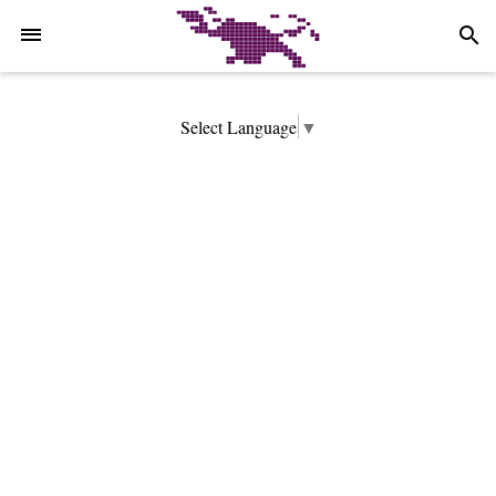
-->
search
Select Language
▼