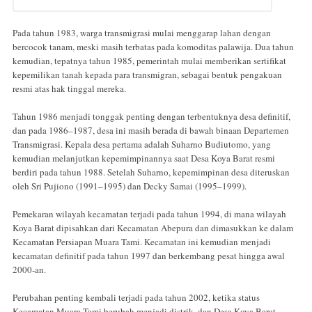
Pada tahun 1983, warga transmigrasi mulai menggarap lahan dengan
bercocok tanam, meski masih terbatas pada komoditas palawija. Dua tahun
kemudian, tepatnya tahun 1985, pemerintah mulai memberikan sertifikat
kepemilikan tanah kepada para transmigran, sebagai bentuk pengakuan
resmi atas hak tinggal mereka.
Tahun 1986 menjadi tonggak penting dengan terbentuknya desa definitif,
dan pada 1986–1987, desa ini masih berada di bawah binaan Departemen
Transmigrasi. Kepala desa pertama adalah Suharno Budiutomo, yang
kemudian melanjutkan kepemimpinannya saat Desa Koya Barat resmi
berdiri pada tahun 1988. Setelah Suharno, kepemimpinan desa diteruskan
oleh Sri Pujiono (1991–1995) dan Decky Samai (1995–1999).
Pemekaran wilayah kecamatan terjadi pada tahun 1994, di mana wilayah
Koya Barat dipisahkan dari Kecamatan Abepura dan dimasukkan ke dalam
Kecamatan Persiapan Muara Tami. Kecamatan ini kemudian menjadi
kecamatan definitif pada tahun 1997 dan berkembang pesat hingga awal
2000-an.
Perubahan penting kembali terjadi pada tahun 2002, ketika status
Kecamatan Muara Tami berubah menjadi distrik, dan Desa Koya Barat