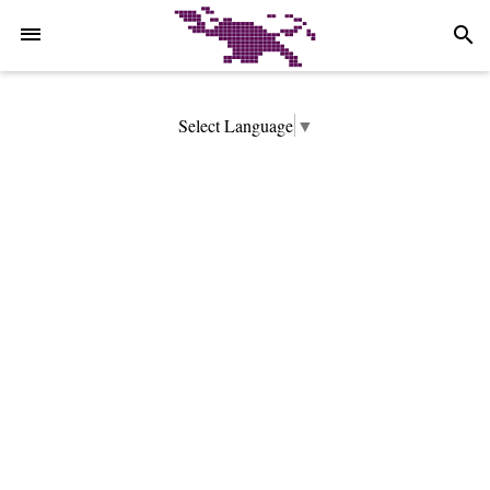
-->
search
Select Language
▼