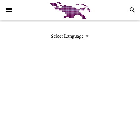
-->
search
Select Language
▼