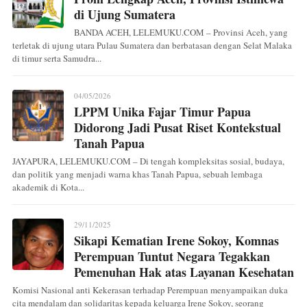
di Ujung Sumatera
BANDA ACEH, LELEMUKU.COM – Provinsi Aceh, yang
terletak di ujung utara Pulau Sumatera dan berbatasan dengan Selat Malaka
di timur serta Samudra...
04/05/2026
LPPM Unika Fajar Timur Papua
Didorong Jadi Pusat Riset Kontekstual
Tanah Papua
JAYAPURA, LELEMUKU.COM – Di tengah kompleksitas sosial, budaya,
dan politik yang menjadi warna khas Tanah Papua, sebuah lembaga
akademik di Kota...
29/11/2025
Sikapi Kematian Irene Sokoy, Komnas
Perempuan Tuntut Negara Tegakkan
Pemenuhan Hak atas Layanan Kesehatan
Komisi Nasional anti Kekerasan terhadap Perempuan menyampaikan duka
cita mendalam dan solidaritas kepada keluarga Irene Sokoy, seorang