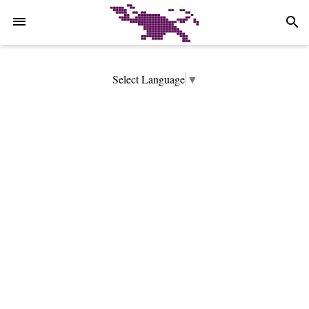
-->
search
Select Language
▼