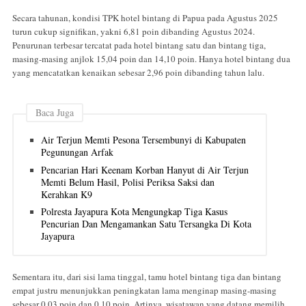
Secara tahunan, kondisi TPK hotel bintang di Papua pada Agustus 2025
turun cukup signifikan, yakni 6,81 poin dibanding Agustus 2024.
Penurunan terbesar tercatat pada hotel bintang satu dan bintang tiga,
masing-masing anjlok 15,04 poin dan 14,10 poin. Hanya hotel bintang dua
yang mencatatkan kenaikan sebesar 2,96 poin dibanding tahun lalu.
Baca Juga
Air Terjun Memti Pesona Tersembunyi di Kabupaten
Pegunungan Arfak
Pencarian Hari Keenam Korban Hanyut di Air Terjun
Memti Belum Hasil, Polisi Periksa Saksi dan
Kerahkan K9
Polresta Jayapura Kota Mengungkap Tiga Kasus
Pencurian Dan Mengamankan Satu Tersangka Di Kota
Jayapura
Sementara itu, dari sisi lama tinggal, tamu hotel bintang tiga dan bintang
empat justru menunjukkan peningkatan lama menginap masing-masing
sebesar 0,03 poin dan 0,10 poin. Artinya, wisatawan yang datang memilih