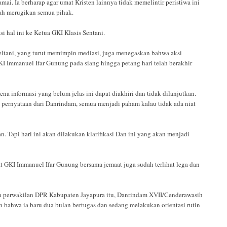
ai. Ia berharap agar umat Kristen lainnya tidak memelintir peristiwa ini
lah merugikan semua pihak.
si hal ini ke Ketua GKI Klasis Sentani.
eltani, yang turut memimpin mediasi, juga menegaskan bahwa aksi
I Immanuel Ifar Gunung pada siang hingga petang hari telah berakhir
ena informasi yang belum jelas ini dapat diakhiri dan tidak dilanjutkan.
pernyataan dari Danrindam, semua menjadi paham kalau tidak ada niat
n. Tapi hari ini akan dilakukan klarifikasi Dan ini yang akan menjadi
 GKI Immanuel Ifar Gunung bersama jemaat juga sudah terlihat lega dan
an perwakilan DPR Kabupaten Jayapura itu, Danrindam XVII/Cenderawasih
n bahwa ia baru dua bulan bertugas dan sedang melakukan orientasi rutin