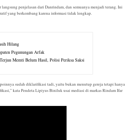
langsung penjelasan dari Danrindam, dan semuanya menjadi terang. Ini
atif yang berkembang karena informasi tidak lengkap.
sih Hilang
upaten Pegunungan Arfak
erjun Memti Belum Hasil, Polisi Periksa Saksi
poinnya sudah diklarifikasi tadi, yaitu bukan menutup gereja tetapi hanya
fikasi,” kata Pendeta Lipiyus Biniluk usai mediasi di markas Rindam Ifar