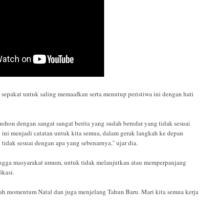
 sepakat untuk saling memaafkan serta menutup peristiwa ini dengan hati
mohon dengan sangat sangat berita yang sudah beredar yang tidak sesuai
 ini menjadi catatan untuk kita semua, dalam gerak langkah ke depan
tidak sesuai dengan apa yang sebenarnya," ujar dia.
hingga masyarakat umum, untuk tidak melanjutkan atau memperpanjang
ikasi.
dalah momentum Natal dan juga menjelang Tahun Baru. Mari kita semua kerja