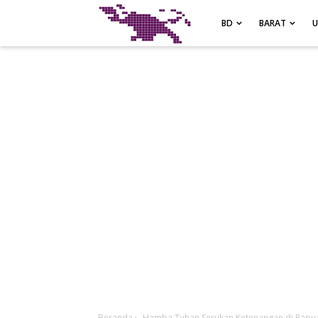
-->
BD
BARAT
Beranda
›
Hamba Tuhan Serukan Ketenangan di Papua,