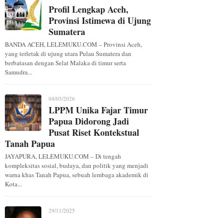
Profil Lengkap Aceh,
Provinsi Istimewa di Ujung
Sumatera
BANDA ACEH, LELEMUKU.COM – Provinsi Aceh,
yang terletak di ujung utara Pulau Sumatera dan
berbatasan dengan Selat Malaka di timur serta
Samudra...
04/05/2026
LPPM Unika Fajar Timur
Papua Didorong Jadi
Pusat Riset Kontekstual
Tanah Papua
JAYAPURA, LELEMUKU.COM – Di tengah
kompleksitas sosial, budaya, dan politik yang menjadi
warna khas Tanah Papua, sebuah lembaga akademik di
Kota...
29/11/2025