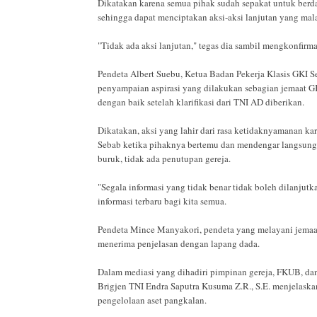
Dikatakan karena semua pihak sudah sepakat untuk berdam
sehingga dapat menciptakan aksi-aksi lanjutan yang ma
"Tidak ada aksi lanjutan," tegas dia sambil mengkonfirma
Pendeta Albert Suebu, Ketua Badan Pekerja Klasis GKI S
penyampaian aspirasi yang dilakukan sebagian jemaat GK
dengan baik setelah klarifikasi dari TNI AD diberikan.
Dikatakan, aksi yang lahir dari rasa ketidaknyamanan kar
Sebab ketika pihaknya bertemu dan mendengar langsung 
buruk, tidak ada penutupan gereja.
"Segala informasi yang tidak benar tidak boleh dilanjutka
informasi terbaru bagi kita semua.
Pendeta Mince Manyakori, pendeta yang melayani jemaat
menerima penjelasan dengan lapang dada.
Dalam mediasi yang dihadiri pimpinan gereja, FKUB, d
Brigjen TNI Endra Saputra Kusuma Z.R., S.E. menjelaska
pengelolaan aset pangkalan.