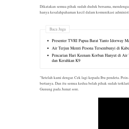
Dikatakan semua pihak sudah duduk bersama, mendengar 
hanya kesalahpahaman kecil dalam komunikasi administr
Baca Juga
Presenter TVRI Papua Barat Yanto Idorway Ma
Air Terjun Memti Pesona Tersembunyi di Kab
Pencarian Hari Keenam Korban Hanyut di Air T
dan Kerahkan K9
"Setelah kami dengar. Cek lagi kepada Ibu pendeta. Poin-
bertanya. Dan itu semua kedua belah pihak sudah terklari
Gunung pada Jumat sore.