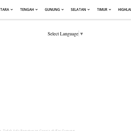
UTARA
TENGAH
GUNUNG
SELATAN
TIMUR
HIGHL
Select Language
▼
 Tidak Ada Penutupan Gereja di Ifar Gunung