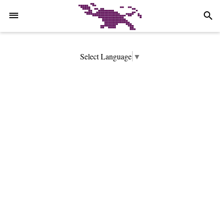
-->
search
Select Language
▼