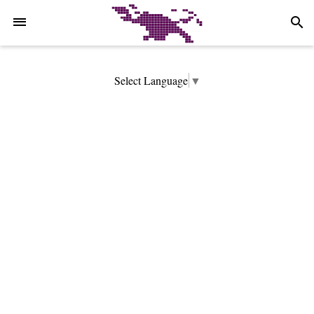
-->
search
Select Language
▼