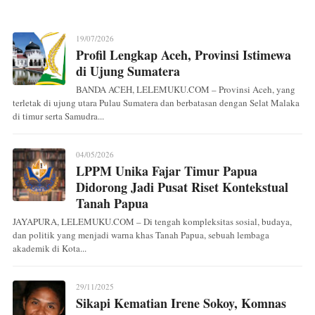
19/07/2026
Profil Lengkap Aceh, Provinsi Istimewa
di Ujung Sumatera
BANDA ACEH, LELEMUKU.COM – Provinsi Aceh, yang
terletak di ujung utara Pulau Sumatera dan berbatasan dengan Selat Malaka
di timur serta Samudra...
04/05/2026
LPPM Unika Fajar Timur Papua
Didorong Jadi Pusat Riset Kontekstual
Tanah Papua
JAYAPURA, LELEMUKU.COM – Di tengah kompleksitas sosial, budaya,
dan politik yang menjadi warna khas Tanah Papua, sebuah lembaga
akademik di Kota...
29/11/2025
Sikapi Kematian Irene Sokoy, Komnas