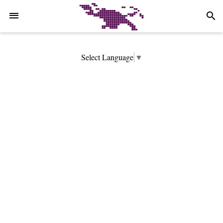
-->
search
Select Language
▼