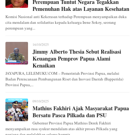
Perempuan Tuntut Negara Tegakkan
Pemenuhan Hak atas Layanan Kesehatan
Komisi Nasional anti Kekerasan terhadap Perempuan menyampaikan duka
cita mendalam dan solidaritas kepada keluarga Irene Sokoy, seorang
perempuan yang...
16/10/2025
Jimmy Alberto Thesia Sebut Realisasi
Keuangan Pemprov Papua Alami
Kenaikan
JAYAPURA, LELEMUKU.COM – Pemerintah Provinsi Papua, melalui
Badan Perencanaan Pembangunan Riset dan Inovasi Daerah (Bapperida)
Provinsi Papua,...
09/10/2025
Mathius Fakhiri Ajak Masyarakat Papua
Bersatu Pasca Pilkada dan PSU
Gubernur Provinsi Papua Mathius Derek Fakhiri
menyampaikan rasa syukur mendalam atas akhir proses Pilkada yang
panjang dan melelahkan selama hampir...