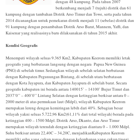
dengan 48 kampung. Pada tahun 2007
berkembang menjadi 7 (tujuh) distrik dan 61
kampung dengan tambahan Distrik Arso Timur dan Towe, serta pada tahun
2014 dicanangkan untuk pemekaran distrik menjadi 11 (sebelas) distrik dan
91 kampung dengan penambahan Distrik Arso Barat, Mannem, Yaffi, dan
Kaisenar yang realisasinya baru dilaksanakan di tahun 2015 akhir.
Kondisi Geografis
Menempati wilayah seluas 9.365 Km2, Kabupaten Keerom memiliki letak
geografis yang berbatasan langsung dengan negara Papua New Guinea
(PNG) di sebelah timur. Sedangkan wilayah sebelah selatan berbatasan
dengan Kabupaten Pegunungan Bintang, di sebelah utara berbatasan
dengan Kota Jayapura, dan Kabupaten Jayapura di sebelah barat. Secara
geografis kabupaten ini berada antara 140015’ – 14100’ Bujur Timut dan
2037’0’’ – 400’0’’ Lintang Selatan dengan ketinggian berkisar antara 0 –
2000 meter di atas permukaan laut (Mdpl), wilayah Kabupaten Keerom
merupakan lereng dengan kemiringan lebih dari 40%. Sebagian besar
wilayah yakni seluas 5.722,96 Km2(61,11% dari total wilayah) berada pada
ketinggian 400 – 1500 Mdpl. Distrik Arso, Dkanto, dan Arso Timur
merupakan wilayah terendah dengan ketinggian diantara 0 – 1.000 Mdpl.
Suhu berkisar antara 22,40C – 34,20C, menjadikanKabupaten Keerom
memiliki suhu yang cukup panas dengan kelembapan yang cukup tinggi