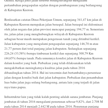
Guinea. Ketiga jenis jalan tersebut berangsur-angsur mengalami
pertambahan pengaspalan sejalan dengan pembangunan yang berlangsung
di Kabupaten Keerom.
Berdasarkan catatan Dinas Pekerjaan Umum, sepanjang 341,47 km jalan di
Kabupaten Keerom merupakan jalan beraspal. Jalan beraspal ini didominasi
oleh jalan negara dan jalan provinsi mencapai panjang 194,77 m. Sementara
itu, jalan-jalan yang menghubungkan wilayah di Kabupaten Keerom
sebagian besar masih merupakan pengerasan tanah yang ditimbul kerikil.
Jalan kabupaten yang mengalami pengaspalan sepanjang 146,70 m atau
21,77 persen dari total panjang jalan kabupaten. Sedangkan sepanjang
226,24 (33,58%) berupa timbunan kerikil dan sepanjang 300,79 Km
(44,65%) berupa tanah. Pada umumnya kondisi jalan di Kabupaten Keerom
dalam kondisi yang baik. Perbaikan yang telah dilaksanakan telah
mengakibatkan meningkatnya kualitas jalan pada tahun 2016
dibandingkan tahun 2014. Hal ini tercermin dari bertambahnya persentase
jalan dengan kondisi baik dari jalan kabupaten. Perbaikan dan penambahan
luas bahu jalan juga sedang berlangsung, antara lain yang terjadi di jalan
raya trans papua.
Infrastruktur lain yang tidak kalah penting adalah sarana jembatan. Panjang
jembatan di tahun 2016 mengalami penurunan sebesar 9,82%, dari 2.708 M
pada tahun 2014 menjadi 2.442 M pada tahun 2016. Penurunan panjang