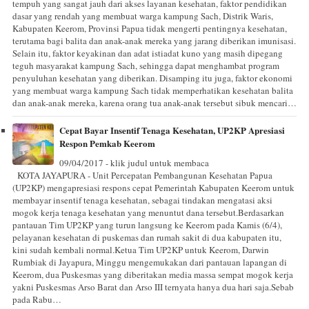
tempuh yang sangat jauh dari akses layanan kesehatan, faktor pendidikan
dasar yang rendah yang membuat warga kampung Sach, Distrik Waris,
Kabupaten Keerom, Provinsi Papua tidak mengerti pentingnya kesehatan,
terutama bagi balita dan anak-anak mereka yang jarang diberikan imunisasi.
Selain itu, faktor keyakinan dan adat istiadat kuno yang masih dipegang
teguh masyarakat kampung Sach, sehingga dapat menghambat program
penyuluhan kesehatan yang diberikan. Disamping itu juga, faktor ekonomi
yang membuat warga kampung Sach tidak memperhatikan kesehatan balita
dan anak-anak mereka, karena orang tua anak-anak tersebut sibuk mencari…
Cepat Bayar Insentif Tenaga Kesehatan, UP2KP Apresiasi
Respon Pemkab Keerom
09/04/2017 - klik judul untuk membaca
KOTA JAYAPURA - Unit Percepatan Pembangunan Kesehatan Papua
(UP2KP) mengapresiasi respons cepat Pemerintah Kabupaten Keerom untuk
membayar insentif tenaga kesehatan, sebagai tindakan mengatasi aksi
mogok kerja tenaga kesehatan yang menuntut dana tersebut.Berdasarkan
pantauan Tim UP2KP yang turun langsung ke Keerom pada Kamis (6/4),
pelayanan kesehatan di puskemas dan rumah sakit di dua kabupaten itu,
kini sudah kembali normal.Ketua Tim UP2KP untuk Keerom, Darwin
Rumbiak di Jayapura, Minggu mengemukakan dari pantauan lapangan di
Keerom, dua Puskesmas yang diberitakan media massa sempat mogok kerja
yakni Puskesmas Arso Barat dan Arso III ternyata hanya dua hari saja.Sebab
pada Rabu…