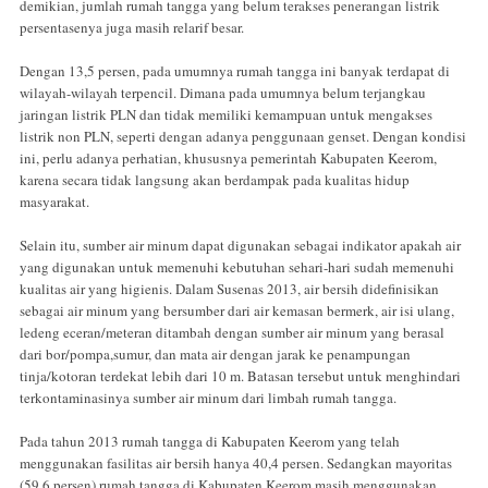
demikian, jumlah rumah tangga yang belum terakses penerangan listrik
persentasenya juga masih relarif besar.
Dengan 13,5 persen, pada umumnya rumah tangga ini banyak terdapat di
wilayah-wilayah terpencil. Dimana pada umumnya belum terjangkau
jaringan listrik PLN dan tidak memiliki kemampuan untuk mengakses
listrik non PLN, seperti dengan adanya penggunaan genset. Dengan kondisi
ini, perlu adanya perhatian, khususnya pemerintah Kabupaten Keerom,
karena secara tidak langsung akan berdampak pada kualitas hidup
masyarakat.
Selain itu, sumber air minum dapat digunakan sebagai indikator apakah air
yang digunakan untuk memenuhi kebutuhan sehari-hari sudah memenuhi
kualitas air yang higienis. Dalam Susenas 2013, air bersih didefinisikan
sebagai air minum yang bersumber dari air kemasan bermerk, air isi ulang,
ledeng eceran/meteran ditambah dengan sumber air minum yang berasal
dari bor/pompa,sumur, dan mata air dengan jarak ke penampungan
tinja/kotoran terdekat lebih dari 10 m. Batasan tersebut untuk menghindari
terkontaminasinya sumber air minum dari limbah rumah tangga.
Pada tahun 2013 rumah tangga di Kabupaten Keerom yang telah
menggunakan fasilitas air bersih hanya 40,4 persen. Sedangkan mayoritas
(59,6 persen) rumah tangga di Kabupaten Keerom masih menggunakan