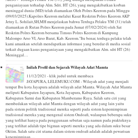
penganiayaan terhadap Alm. Sdri. HT (26), yang mengakibatkan korban
meninggal dunia (MD) telah diamankan Oleh Polres Keerom pada Minggu
(09/03/2025).Kapolres Keerom melalui Kasat Reskrim Polres Keerom AKP
Jetny L. Sohilait,SH,MH menjelaskan bahwa Terduga Pelaku YM (31) telah
diamankan di Rutan Polres Keerom pada Jumat (07/02/2024) oleh Sat
Reskrim Polres Keerom bersama Timsus Polres Keerom di Kampung
Malompo Arso VI, Arso Barat, Kab. Keerom."Itu benar, terduga pelaku telah
kami amankan setelah mendapatkan informasi yang beredar di media sosial
terkait dugaan kasus penganiayaan yang mengakibatkan Alm. sdri HT (26)
Meninggal…
Inilah Profil dan Sejarah Wilayah Adat Mamta
11/12/2021 - klik judul untuk membaca
JAYAPURA, LELEMUKU.COM - Wilayah adat yang menjadi
tempat Ibu kota Jayapura adalah wilayah adat Mamta. Wilayah Adat Mamta
meliputi Kabupaten Jayapura, Kota Jayapura, Kabupaten Keerom,
Kabupaten Sarmi dan Kabupaten Mamberamo Raya. Salah satu ciri yang
membedakan wilayah adat Mamta dengan wilayah adat yang lain yaitu
pada sistem politik tradisional mereka seperti pada sistem kepemimpinan
tradisional mereka yang mengenal sistem Ondoafi, walaupun beberapa suku
yang terlihat hanya pada penggunaan sebutan saja namun pada prakteknya
yang terlihat adalah tipe bigman seperti mereka yang ada dalam suku besar
Oktim. Salah satu ciri utama dalam sistem ondoafi adalah adalah pewarisan
kepemimpinan.…