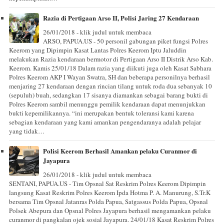
Razia di Pertigaan Arso II, Polisi Jaring 27 Kendaraan
26/01/2018 - klik judul untuk membaca
ARSO, PAPUA.US - 50 personil gabungan piket fungsi Polres
Keerom yang Dipimpin Kasat Lantas Polres Keerom Iptu Jaluddin
melakukan Razia kendaraan bermotor di Pertigaan Arso II Distrik Arso Kab.
Keerom. Kamis 25/01/18 Dalam razia yang diikuti juga oleh Kasat Sabhara
Polres Keerom AKP I Wayan Swatra, SH dan beberapa personilnya berhasil
menjaring 27 kendaraan dengan rincian tilang untuk roda dua sebanyak 10
(sepuluh) buah, sedangkan 17 sisanya diamankan sebagai barang bukti di
Polres Keerom sambil menunggu pemilik kendaraan dapat menunjukkan
bukti kepemilikannya. “ini merupakan bentuk toleransi kami karena
sebagian kendaraan yang kami amankan pengendaranya adalah pelajar
yang tidak…
Polisi Keerom Berhasil Amankan pelaku Curanmor di
Jayapura
26/01/2018 - klik judul untuk membaca
SENTANI, PAPUA.US - Tim Opsnal Sat Reskrim Polres Keerom Dipimpin
langsung Kasat Reskrim Polres Keerom Ipda Hotma P. A. Manurung, S.Tr.K
bersama Tim Opsnal Jatanras Polda Papua, Satgassus Polda Papua, Opsnal
Polsek Abepura dan Opsnal Polres Jayapura berhasil mengamankan pelaku
curanmor di pangkalan ojek sosial Jayapura. 24/01/18 Kasat Reskrim Polres