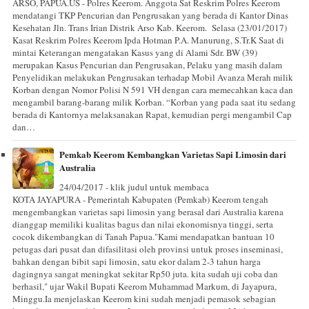
ARSO, PAPUA.US - Polres Keerom. Anggota Sat Reskrim Polres Keerom
mendatangi TKP Pencurian dan Pengrusakan yang berada di Kantor Dinas
Kesehatan Jln. Trans Irian Distrik Arso Kab. Keerom. Selasa (23/01/2017)
Kasat Reskrim Polres Keerom Ipda Hotman P.A. Manurung, S.Tr.K Saat di
mintai Keterangan mengatakan Kasus yang di Alami Sdr. BW (39)
merupakan Kasus Pencurian dan Pengrusakan, Pelaku yang masih dalam
Penyelidikan melakukan Pengrusakan terhadap Mobil Avanza Merah milik
Korban dengan Nomor Polisi N 591 VH dengan cara memecahkan kaca dan
mengambil barang-barang milik Korban. “Korban yang pada saat itu sedang
berada di Kantornya melaksanakan Rapat, kemudian pergi mengambil Cap
dan…
Pemkab Keerom Kembangkan Varietas Sapi Limosin dari
Australia
24/04/2017 - klik judul untuk membaca
KOTA JAYAPURA - Pemerintah Kabupaten (Pemkab) Keerom tengah
mengembangkan varietas sapi limosin yang berasal dari Australia karena
dianggap memiliki kualitas bagus dan nilai ekonomisnya tinggi, serta
cocok dikembangkan di Tanah Papua."Kami mendapatkan bantuan 10
petugas dari pusat dan difasilitasi oleh provinsi untuk proses inseminasi,
bahkan dengan bibit sapi limosin, satu ekor dalam 2-3 tahun harga
dagingnya sangat meningkat sekitar Rp50 juta. kita sudah uji coba dan
berhasil," ujar Wakil Bupati Keerom Muhammad Markum, di Jayapura,
Minggu.Ia menjelaskan Keerom kini sudah menjadi pemasok sebagian