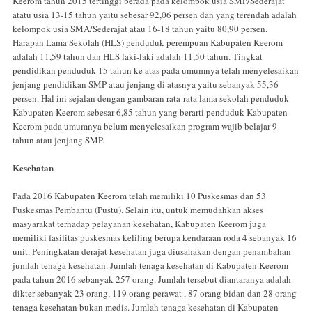
Keerom tahun 2015 tertinggi berada pada kelompok usia SMP/Sederajat
atatu usia 13-15 tahun yaitu sebesar 92,06 persen dan yang terendah adalah
kelompok usia SMA/Sederajat atau 16-18 tahun yaitu 80,90 persen.
Harapan Lama Sekolah (HLS) penduduk perempuan Kabupaten Keerom
adalah 11,59 tahun dan HLS laki-laki adalah 11,50 tahun. Tingkat
pendidikan penduduk 15 tahun ke atas pada umumnya telah menyelesaikan
jenjang pendidikan SMP atau jenjang di atasnya yaitu sebanyak 55,36
persen. Hal ini sejalan dengan gambaran rata-rata lama sekolah penduduk
Kabupaten Keerom sebesar 6,85 tahun yang berarti penduduk Kabupaten
Keerom pada umumnya belum menyelesaikan program wajib belajar 9
tahun atau jenjang SMP.
Kesehatan
Pada 2016 Kabupaten Keerom telah memiliki 10 Puskesmas dan 53
Puskesmas Pembantu (Pustu). Selain itu, untuk memudahkan akses
masyarakat terhadap pelayanan kesehatan, Kabupaten Keerom juga
memiliki fasilitas puskesmas keliling berupa kendaraan roda 4 sebanyak 16
unit. Peningkatan derajat kesehatan juga diusahakan dengan penambahan
jumlah tenaga kesehatan. Jumlah tenaga kesehatan di Kabupaten Keerom
pada tahun 2016 sebanyak 257 orang. Jumlah tersebut diantaranya adalah
dikter sebanyak 23 orang, 119 orang perawat , 87 orang bidan dan 28 orang
tenaga kesehatan bukan medis. Jumlah tenaga kesehatan di Kabupaten