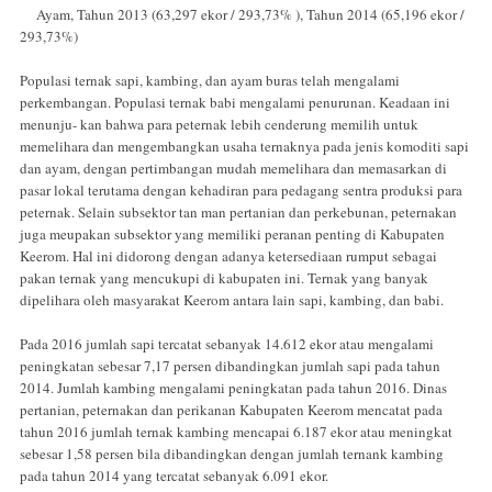
Ayam, Tahun 2013 (63,297 ekor / 293,73% ), Tahun 2014 (65,196 ekor /
293,73%)
Populasi ternak sapi, kambing, dan ayam buras telah mengalami
perkembangan. Populasi ternak babi mengalami penurunan. Keadaan ini
menunju- kan bahwa para peternak lebih cenderung memilih untuk
memelihara dan mengembangkan usaha ternaknya pada jenis komoditi sapi
dan ayam, dengan pertimbangan mudah memelihara dan memasarkan di
pasar lokal terutama dengan kehadiran para pedagang sentra produksi para
peternak. Selain subsektor tan man pertanian dan perkebunan, peternakan
juga meupakan subsektor yang memiliki peranan penting di Kabupaten
Keerom. Hal ini didorong dengan adanya ketersediaan rumput sebagai
pakan ternak yang mencukupi di kabupaten ini. Ternak yang banyak
dipelihara oleh masyarakat Keerom antara lain sapi, kambing, dan babi.
Pada 2016 jumlah sapi tercatat sebanyak 14.612 ekor atau mengalami
peningkatan sebesar 7,17 persen dibandingkan jumlah sapi pada tahun
2014. Jumlah kambing mengalami peningkatan pada tahun 2016. Dinas
pertanian, peternakan dan perikanan Kabupaten Keerom mencatat pada
tahun 2016 jumlah ternak kambing mencapai 6.187 ekor atau meningkat
sebesar 1,58 persen bila dibandingkan dengan jumlah ternank kambing
pada tahun 2014 yang tercatat sebanyak 6.091 ekor.