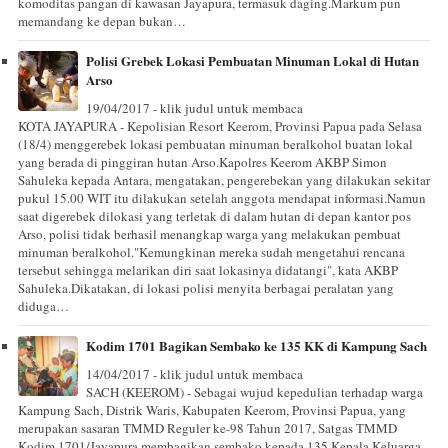
komoditas pangan di kawasan Jayapura, termasuk daging.Markum pun
memandang ke depan bukan…
Polisi Grebek Lokasi Pembuatan Minuman Lokal di Hutan
Arso
19/04/2017 - klik judul untuk membaca
KOTA JAYAPURA - Kepolisian Resort Keerom, Provinsi Papua pada Selasa
(18/4) menggerebek lokasi pembuatan minuman beralkohol buatan lokal
yang berada di pinggiran hutan Arso.Kapolres Keerom AKBP Simon
Sahuleka kepada Antara, mengatakan, pengerebekan yang dilakukan sekitar
pukul 15.00 WIT itu dilakukan setelah anggota mendapat informasi.Namun
saat digerebek dilokasi yang terletak di dalam hutan di depan kantor pos
Arso, polisi tidak berhasil menangkap warga yang melakukan pembuat
minuman beralkohol."Kemungkinan mereka sudah mengetahui rencana
tersebut sehingga melarikan diri saat lokasinya didatangi", kata AKBP
Sahuleka.Dikatakan, di lokasi polisi menyita berbagai peralatan yang
diduga…
Kodim 1701 Bagikan Sembako ke 135 KK di Kampung Sach
14/04/2017 - klik judul untuk membaca
SACH (KEEROM) - Sebagai wujud kepedulian terhadap warga
Kampung Sach, Distrik Waris, Kabupaten Keerom, Provinsi Papua, yang
merupakan sasaran TMMD Reguler ke-98 Tahun 2017, Satgas TMMD
Kodim 1701/Jayapura membagikan sembako kepada 135 Kepala Keluarga