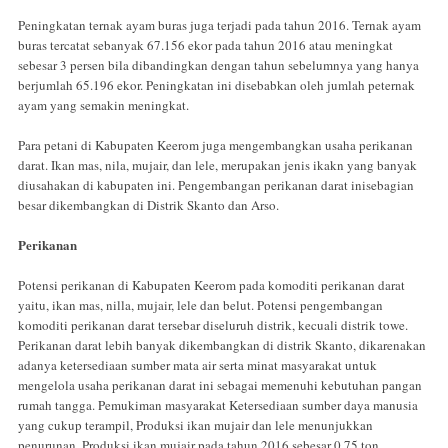
Peningkatan ternak ayam buras juga terjadi pada tahun 2016. Ternak ayam
buras tercatat sebanyak 67.156 ekor pada tahun 2016 atau meningkat
sebesar 3 persen bila dibandingkan dengan tahun sebelumnya yang hanya
berjumlah 65.196 ekor. Peningkatan ini disebabkan oleh jumlah peternak
ayam yang semakin meningkat.
Para petani di Kabupaten Keerom juga mengembangkan usaha perikanan
darat. Ikan mas, nila, mujair, dan lele, merupakan jenis ikakn yang banyak
diusahakan di kabupaten ini. Pengembangan perikanan darat inisebagian
besar dikembangkan di Distrik Skanto dan Arso.
Perikanan
Potensi perikanan di Kabupaten Keerom pada komoditi perikanan darat
yaitu, ikan mas, nilla, mujair, lele dan belut. Potensi pengembangan
komoditi perikanan darat tersebar diseluruh distrik, kecuali distrik towe.
Perikanan darat lebih banyak dikembangkan di distrik Skanto, dikarenakan
adanya ketersediaan sumber mata air serta minat masyarakat untuk
mengelola usaha perikanan darat ini sebagai memenuhi kebutuhan pangan
rumah tangga. Pemukiman masyarakat Ketersediaan sumber daya manusia
yang cukup terampil, Produksi ikan mujair dan lele menunjukkan
penurunan. Produksi ikan mujair pada tahun 2016 sebesar 0,75 ton.