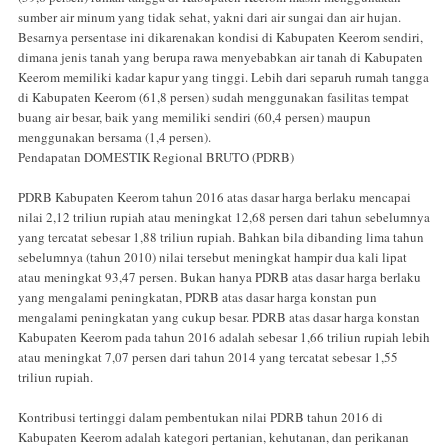
sumber air minum yang tidak sehat, yakni dari air sungai dan air hujan.
Besarnya persentase ini dikarenakan kondisi di Kabupaten Keerom sendiri,
dimana jenis tanah yang berupa rawa menyebabkan air tanah di Kabupaten
Keerom memiliki kadar kapur yang tinggi. Lebih dari separuh rumah tangga
di Kabupaten Keerom (61,8 persen) sudah menggunakan fasilitas tempat
buang air besar, baik yang memiliki sendiri (60,4 persen) maupun
menggunakan bersama (1,4 persen).
Pendapatan DOMESTIK Regional BRUTO (PDRB)
PDRB Kabupaten Keerom tahun 2016 atas dasar harga berlaku mencapai
nilai 2,12 triliun rupiah atau meningkat 12,68 persen dari tahun sebelumnya
yang tercatat sebesar 1,88 triliun rupiah. Bahkan bila dibanding lima tahun
sebelumnya (tahun 2010) nilai tersebut meningkat hampir dua kali lipat
atau meningkat 93,47 persen. Bukan hanya PDRB atas dasar harga berlaku
yang mengalami peningkatan, PDRB atas dasar harga konstan pun
mengalami peningkatan yang cukup besar. PDRB atas dasar harga konstan
Kabupaten Keerom pada tahun 2016 adalah sebesar 1,66 triliun rupiah lebih
atau meningkat 7,07 persen dari tahun 2014 yang tercatat sebesar 1,55
triliun rupiah.
Kontribusi tertinggi dalam pembentukan nilai PDRB tahun 2016 di
Kabupaten Keerom adalah kategori pertanian, kehutanan, dan perikanan