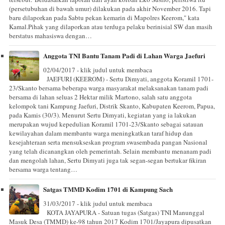
(persetubuhan di bawah umur) dilakukan pada akhir November 2016. Tapi
baru dilaporkan pada Sabtu pekan kemarin di Mapolres Keerom," kata
Kamal.Pihak yang dilaporkan atau terduga pelaku berinisial SW dan masih
berstatus mahasiswa dengan…
Anggota TNI Bantu Tanam Padi di Lahan Warga Jaefuri
02/04/2017 - klik judul untuk membaca
JAEFURI (KEEROM) - Sertu Dimyati, anggota Koramil 1701-
23/Skanto bersama beberapa warga masyarakat melaksanakan tanam padi
bersama di lahan seluas 2 Hektar milik Martono, salah satu anggota
kelompok tani Kampung Jaefuri, Distrik Skanto, Kabupaten Keerom, Papua,
pada Kamis (30/3). Menurut Sertu Dimyati, kegiatan yang ia lakukan
merupakan wujud kepedulian Koramil 1701-23/Skanto sebagai satauan
kewilayahan dalam membantu warga meningkatkan taraf hidup dan
kesejahteraan serta mensukseskan program swasembada pangan Nasional
yang telah dicanangkan oleh pemerintah. Selain membantu menanam padi
dan mengolah lahan, Sertu Dimyati juga tak segan-segan bertukar fikiran
bersama warga tentang…
Satgas TMMD Kodim 1701 di Kampung Sach
31/03/2017 - klik judul untuk membaca
KOTA JAYAPURA - Satuan tugas (Satgas) TNI Manunggal
Masuk Desa (TMMD) ke-98 tahun 2017 Kodim 1701/Jayapura dipusatkan