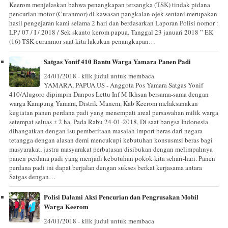
Keerom menjelaskan bahwa penangkapan tersangka (TSK) tindak pidana
pencurian motor (Curanmor) di kawasan pangkalan ojek sentani merupakan
hasil pengejaran kami selama 2 hari dan berdasarkan Laporan Polisi nomor :
LP / 07 / I / 2018 / Sek skanto kerom papua. Tanggal 23 januari 2018 ” EK
(16) TSK curanmor saat kita lakukan penangkapan…
Satgas Yonif 410 Bantu Warga Yamara Panen Padi
24/01/2018 - klik judul untuk membaca
YAMARA, PAPUA.US - Anggota Pos Yamara Satgas Yonif
410/Alugoro dipimpin Danpos Lettu Inf M Ikhsan bersama-sama dengan
warga Kampung Yamara, Distrik Manem, Kab Keerom melaksanakan
kegiatan panen perdana padi yang menempati areal persawahan milik warga
setempat seluas ± 2 ha. Pada Rabu 24-01-2018, Di saat bangsa Indonesia
dihangatkan dengan isu pemberitaan masalah import beras dari negara
tetangga dengan alasan demi mencukupi kebutuhan konsusmsi beras bagi
masyarakat, justru masyarakat perbatasan disibukan dengan melimpahnya
panen perdana padi yang menjadi kebutuhan pokok kita sehari-hari. Panen
perdana padi ini dapat berjalan dengan sukses berkat kerjasama antara
Satgas dengan…
Polisi Dalami Aksi Pencurian dan Pengrusakan Mobil
Warga Keerom
24/01/2018 - klik judul untuk membaca