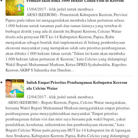
Pemkab akan Buka 1000 Hektar Lahan Padi di Keerom
13/04/2017 - klik judul untuk membaca
ARSO (KEEROM) - Pemerintah Kabupaten Keerom, Provinsi
Papua pada tahun ini mengagendakan membuka lahan pertanian seluas
1.000 hektare untuk tanaman padi dan taman lainnya yang tersebar di
berbagai distrik yang ada di daerah itu.Bupati Keerom, Celcius Watae
disela-sela perayaan HUT ke-14 Kabupaten Keerom, Papua, Rabu
mengatakan sebagai bentuk dari implementasi di bidang pemberdayaan
ekonomi masyarakat yang merupakan salah satu prioritas pembangunan,
akan dibuka 1.000 hektare lahan sawah."Tahun ini kami akan membuka
1.000 hektare lahan pertanian di Keerom," kata Celcius yang didampingi
Wakil Bupati Muhammad Markum, Ketua DPRD Syahabuddin, Kapolres
Keerom AKBP S Sahureka dan Dandim…
Inilah Empat Prioritas Pembangunan Kabupaten Keerom
ala Celcius Watae
12/04/2017 - klik judul untuk membaca
ARSO (KEEROM) - Bupati Keerom, Papua, Celcius Watae mengatakan,
bersama Wakil Bupati Muhammad Markum menggalakkan empat prioritas
pembangunan guna menyejahterahkan masyarakat."Empat prioritas
pembangunan dalam visi dan misi saya bersama pak wakil bupati, yakni
pendidikan, kesehatan, infrastruktur dan pemberdayaan ekonomi," kata
Bupati Celcius Watae pada perayaan HUT ke-14 kabupaten itu di lapangan
Arso Swakarsa, Kabupaten Keerom, Papua, Rabu.Celcius yang didampingi