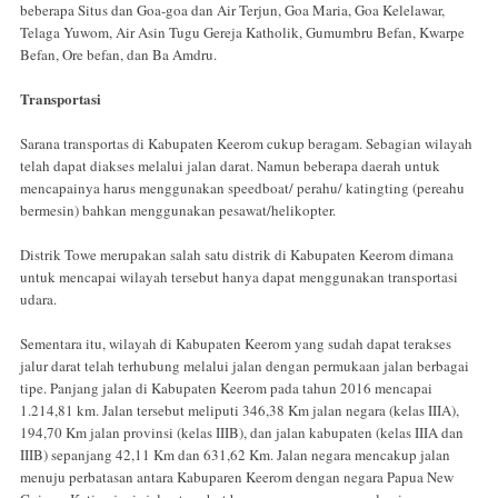
beberapa Situs dan Goa-goa dan Air Terjun, Goa Maria, Goa Kelelawar,
Telaga Yuwom, Air Asin Tugu Gereja Katholik, Gumumbru Befan, Kwarpe
Befan, Ore befan, dan Ba Amdru.
Transportasi
Sarana transportas di Kabupaten Keerom cukup beragam. Sebagian wilayah
telah dapat diakses melalui jalan darat. Namun beberapa daerah untuk
mencapainya harus menggunakan speedboat/ perahu/ katingting (pereahu
bermesin) bahkan menggunakan pesawat/helikopter.
Distrik Towe merupakan salah satu distrik di Kabupaten Keerom dimana
untuk mencapai wilayah tersebut hanya dapat menggunakan transportasi
udara.
Sementara itu, wilayah di Kabupaten Keerom yang sudah dapat terakses
jalur darat telah terhubung melalui jalan dengan permukaan jalan berbagai
tipe. Panjang jalan di Kabupaten Keerom pada tahun 2016 mencapai
1.214,81 km. Jalan tersebut meliputi 346,38 Km jalan negara (kelas IIIA),
194,70 Km jalan provinsi (kelas IIIB), dan jalan kabupaten (kelas IIIA dan
IIIB) sepanjang 42,11 Km dan 631,62 Km. Jalan negara mencakup jalan
menuju perbatasan antara Kabuparen Keerom dengan negara Papua New