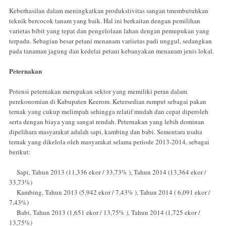
Keberhasilan dalam meningkatkan produkstivitas sangan tmembutuhkan
teknik bercocok tanam yang baik. Hal ini berkaitan dengan pemilihan
varietas bibit yang tepat dan pengelolaan lahan dengan pemupukan yang
terpadu. Sebagian besar petani menanam variietas padi unggul, sedangkan
pada tanaman jagung dan kedelai petani kebanyakan menanam jenis lokal.
Peternakan
Potensi peternakan merupakan sektor yang memiliki peran dalam
perekonomian di Kabupaten Keerom. Ketersedian rumput sebagai pakan
ternak yang cukup melimpah sehingga relatif mudah dan cepat diperoleh
serta dengan biaya yang sangat rendah. Peternakan yang lebih dominan
dipelihara masyarakat adalah sapi, kambing dan babi. Sementara usaha
ternak yang dikelola oleh masyarakat selama periode 2013-2014, sebagai
berikut:
Sapi, Tahun 2013 (11,336 ekor / 33,73% ), Tahun 2014 (13,364 ekor /
33,73%)
Kambing, Tahun 2013 (5,942 ekor / 7,43% ), Tahun 2014 ( 6,091 ekor /
7,43%)
Babi, Tahun 2013 (1,651 ekor / 13,75% ), Tahun 2014 (1,725 ekor /
13,75%)