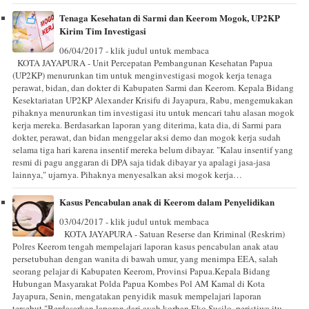
Tenaga Kesehatan di Sarmi dan Keerom Mogok, UP2KP
Kirim Tim Investigasi
06/04/2017 - klik judul untuk membaca
KOTA JAYAPURA - Unit Percepatan Pembangunan Kesehatan Papua
(UP2KP) menurunkan tim untuk menginvestigasi mogok kerja tenaga
perawat, bidan, dan dokter di Kabupaten Sarmi dan Keerom. Kepala Bidang
Kesektariatan UP2KP Alexander Krisifu di Jayapura, Rabu, mengemukakan
pihaknya menurunkan tim investigasi itu untuk mencari tahu alasan mogok
kerja mereka. Berdasarkan laporan yang diterima, kata dia, di Sarmi para
dokter, perawat, dan bidan menggelar aksi demo dan mogok kerja sudah
selama tiga hari karena insentif mereka belum dibayar. "Kalau insentif yang
resmi di pagu anggaran di DPA saja tidak dibayar ya apalagi jasa-jasa
lainnya," ujarnya. Pihaknya menyesalkan aksi mogok kerja…
Kasus Pencabulan anak di Keerom dalam Penyelidikan
03/04/2017 - klik judul untuk membaca
KOTA JAYAPURA - Satuan Reserse dan Kriminal (Reskrim)
Polres Keerom tengah mempelajari laporan kasus pencabulan anak atau
persetubuhan dengan wanita di bawah umur, yang menimpa EEA, salah
seorang pelajar di Kabupaten Keerom, Provinsi Papua.Kepala Bidang
Hubungan Masyarakat Polda Papua Kombes Pol AM Kamal di Kota
Jayapura, Senin, mengatakan penyidik masuk mempelajari laporan
tersebut."Berdasarkan laporan dari ayah korban Eko Susilo, peristiwa itu