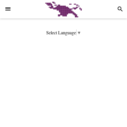
-->
search
Select Language
▼