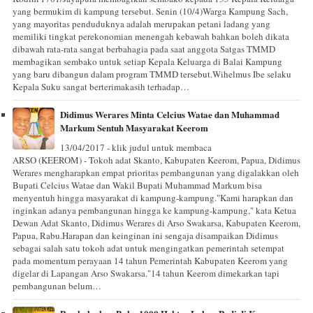
yang bermukim di kampung tersebut. Senin (10/4)Warga Kampung Sach,
yang mayoritas penduduknya adalah merupakan petani ladang yang
memiliki tingkat perekonomian menengah kebawah bahkan boleh dikata
dibawah rata-rata sangat berbahagia pada saat anggota Satgas TMMD
membagikan sembako untuk setiap Kepala Keluarga di Balai Kampung
yang baru dibangun dalam program TMMD tersebut.Wihelmus Ibe selaku
Kepala Suku sangat berterimakasih terhadap…
Didimus Werares Minta Celcius Watae dan Muhammad
Markum Sentuh Masyarakat Keerom
13/04/2017 - klik judul untuk membaca
ARSO (KEEROM) - Tokoh adat Skanto, Kabupaten Keerom, Papua, Didimus
Werares mengharapkan empat prioritas pembangunan yang digalakkan oleh
Bupati Celcius Watae dan Wakil Bupati Muhammad Markum bisa
menyentuh hingga masyarakat di kampung-kampung."Kami harapkan dan
inginkan adanya pembangunan hingga ke kampung-kampung," kata Ketua
Dewan Adat Skanto, Didimus Werares di Arso Swakarsa, Kabupaten Keerom,
Papua, Rabu.Harapan dan keinginan ini sengaja disampaikan Didimus
sebagai salah satu tokoh adat untuk mengingatkan pemerintah setempat
pada momentum perayaan 14 tahun Pemerintah Kabupaten Keerom yang
digelar di Lapangan Arso Swakarsa."14 tahun Keerom dimekarkan tapi
pembangunan belum…