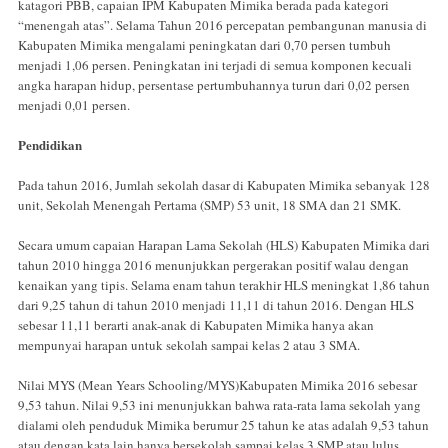
katagori PBB, capaian IPM Kabupaten Mimika berada pada kategori
“menengah atas”. Selama Tahun 2016 percepatan pembangunan manusia di
Kabupaten Mimika mengalami peningkatan dari 0,70 persen tumbuh
menjadi 1,06 persen. Peningkatan ini terjadi di semua komponen kecuali
angka harapan hidup, persentase pertumbuhannya turun dari 0,02 persen
menjadi 0,01 persen.
Pendidikan
Pada tahun 2016, Jumlah sekolah dasar di Kabupaten Mimika sebanyak 128
unit, Sekolah Menengah Pertama (SMP) 53 unit, 18 SMA dan 21 SMK.
Secara umum capaian Harapan Lama Sekolah (HLS) Kabupaten Mimika dari
tahun 2010 hingga 2016 menunjukkan pergerakan positif walau dengan
kenaikan yang tipis. Selama enam tahun terakhir HLS meningkat 1,86 tahun
dari 9,25 tahun di tahun 2010 menjadi 11,11 di tahun 2016. Dengan HLS
sebesar 11,11 berarti anak-anak di Kabupaten Mimika hanya akan
mempunyai harapan untuk sekolah sampai kelas 2 atau 3 SMA.
Nilai MYS (Mean Years Schooling/MYS)Kabupaten Mimika 2016 sebesar
9,53 tahun. Nilai 9,53 ini menunjukkan bahwa rata-rata lama sekolah yang
dialami oleh penduduk Mimika berumur 25 tahun ke atas adalah 9,53 tahun
atau dengan kata lain hanya bersekolah sampai kelas 3 SMP atau lulus