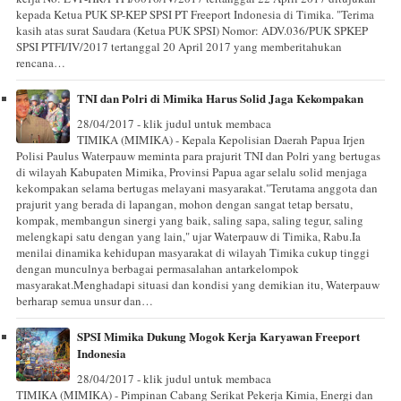
kepada Ketua PUK SP-KEP SPSI PT Freeport Indonesia di Timika. "Terima
kasih atas surat Saudara (Ketua PUK SPSI) Nomor: ADV.036/PUK SPKEP
SPSI PTFI/IV/2017 tertanggal 20 April 2017 yang memberitahukan
rencana…
TNI dan Polri di Mimika Harus Solid Jaga Kekompakan
28/04/2017 - klik judul untuk membaca
TIMIKA (MIMIKA) - Kepala Kepolisian Daerah Papua Irjen
Polisi Paulus Waterpauw meminta para prajurit TNI dan Polri yang bertugas
di wilayah Kabupaten Mimika, Provinsi Papua agar selalu solid menjaga
kekompakan selama bertugas melayani masyarakat."Terutama anggota dan
prajurit yang berada di lapangan, mohon dengan sangat tetap bersatu,
kompak, membangun sinergi yang baik, saling sapa, saling tegur, saling
melengkapi satu dengan yang lain," ujar Waterpauw di Timika, Rabu.Ia
menilai dinamika kehidupan masyarakat di wilayah Timika cukup tinggi
dengan munculnya berbagai permasalahan antarkelompok
masyarakat.Menghadapi situasi dan kondisi yang demikian itu, Waterpauw
berharap semua unsur dan…
SPSI Mimika Dukung Mogok Kerja Karyawan Freeport
Indonesia
28/04/2017 - klik judul untuk membaca
TIMIKA (MIMIKA) - Pimpinan Cabang Serikat Pekerja Kimia, Energi dan