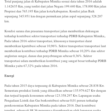
Total panjang jalan di Kabupaten Mimika sesuai data tahun 2016 adalah
1.142635 Km, yang terdiri dari jalan Negara 199.440 Km, 178.000 Km jalan
Propinsi dan 765.195 Km jalan kota/kabupaten. Kondisi jalan Baik
sepanjang 345.951 km dengan permukaan jalan aspal sepanjang 328.207
km.
Kondisi sarana dan prasarana transportasi jalan memberikan dukungan
terhadap kontribusi sektor transportasi terhadap PDRB Kabupaten Mimika,.
Pada tahun 2016 sektor transportasi, khususnya transportasi darat
memberikan kpntribusi sebesar 10,96%. Sektor transportasi transportasi laut
memberikan kontribusi terhadap PDRB Mimika sebesar 10,20% dan sektor
angkutan sungai, danau dan penyebrangan sebesar 0,36%. Sektor
transportasi udara memberikan kontribusi yang sangat besar terhadap PDRB
Mimika yaitu 67,32% pada tahun 2016.
Energi
Pada tahun 2015 daya terpasang di Kabupaten Mimika sebesar 28.838 Kw.
Sementara produksi listrik yang dihasilkan sebesar 135.979.627 Kw dengan
dan terjual kepada konsumen sebesar 123.358.297 Kw. Lapangan usaha
Pengadaan Listrik dan Gas berkontribusi sebesar 0,01 persen terhadap
perekonomian Kabupaten Mimika pada tahun 2016. Dari kontribusi
tersebut, sebanyak 98,36 persennya disumbangkan oleh lapangan usaha