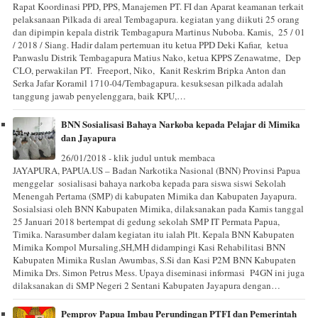
Rapat Koordinasi PPD, PPS, Manajemen PT. FI dan Aparat keamanan terkait
pelaksanaan Pilkada di areal Tembagapura. kegiatan yang diikuti 25 orang
dan dipimpin kepala distrik Tembagapura Martinus Nuboba. Kamis, 25 / 01
/ 2018 / Siang. Hadir dalam pertemuan itu ketua PPD Deki Kafiar, ketua
Panwaslu Distrik Tembagapura Matius Nako, ketua KPPS Zenawatme, Dep
CLO, perwakilan PT. Freeport, Niko, Kanit Reskrim Bripka Anton dan
Serka Jafar Koramil 1710-04/Tembagapura. kesuksesan pilkada adalah
tanggung jawab penyelenggara, baik KPU,…
BNN Sosialisasi Bahaya Narkoba kepada Pelajar di Mimika
dan Jayapura
26/01/2018 - klik judul untuk membaca
JAYAPURA, PAPUA.US – Badan Narkotika Nasional (BNN) Provinsi Papua
menggelar sosialisasi bahaya narkoba kepada para siswa siswi Sekolah
Menengah Pertama (SMP) di kabupaten Mimika dan Kabupaten Jayapura.
Sosialsiasi oleh BNN Kabupaten Mimika, dilaksanakan pada Kamis tanggal
25 Januari 2018 bertempat di gedung sekolah SMP IT Permata Papua,
Timika. Narasumber dalam kegiatan itu ialah Plt. Kepala BNN Kabupaten
Mimika Kompol Mursaling,SH,MH didampingi Kasi Rehabilitasi BNN
Kabupaten Mimika Ruslan Awumbas, S.Si dan Kasi P2M BNN Kabupaten
Mimika Drs. Simon Petrus Mess. Upaya diseminasi informasi P4GN ini juga
dilaksanakan di SMP Negeri 2 Sentani Kabupaten Jayapura dengan…
Pemprov Papua Imbau Perundingan PTFI dan Pemerintah