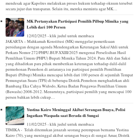
mendesak agar Kapolres melakukan proses hukum terhadap oknum tersebut
secara jujur dan transparan. Selain itu, mereka meminta agar MK…
MK Pertanyakan Partisipasi Pemilih Pilbup Mimika yang
Lebih dari 100 Persen
12/02/2025 - klik judul untuk membaca
JAKARTA – Mahkamah Konstitusi (MK) menggelar pemeriksaan
persidangan dengan agenda Mendengarkan Keterangan Saksi/Ahli untuk
Perkara Nomor 272/PHPU.BUP-XXIII/2025 mengenai Perselisihan Hasil
Pemilihan Umum (PHPU) Bupati Mimika Tahun 2024. Para Ahli dan Saksi
yang dihadirkan para pihak memberikan keterangan terhadap dalil-dalil
permohonan Pemohon di antaranya isu partisipasi pemilih Pemilihan
Bupati (Pilbup) Mimika mencapai lebih dari 100 persen di sejumlah Tempat
Pemungutan Suara (TPS) di beberapa Distrik.Pemohon menghadirkan ahli
Bambang Eka Cahya Widodo, Ketua Badan Pengawas Pemilihan Umum
(Bawaslu) 2008-2012. Menurutnya, partisipasi pemilih yang mencapai 100
persen bahkan lebih cukup…
Yustina Kairo Meninggal Akibat Serangan Buaya, Polisi
Ingatkan Waspada saat Berada di Sungai
11/02/2025 - klik judul untuk membaca
TIMIKA - Telah ditemukan jenazah seorang perempuan bernama Yustina
Kairo (70), yang meninggal akibat serangan buaya di sungai Amar, Distrik