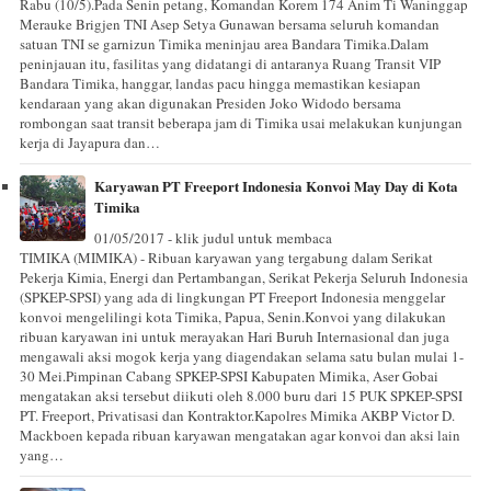
Rabu (10/5).Pada Senin petang, Komandan Korem 174 Anim Ti Waninggap
Merauke Brigjen TNI Asep Setya Gunawan bersama seluruh komandan
satuan TNI se garnizun Timika meninjau area Bandara Timika.Dalam
peninjauan itu, fasilitas yang didatangi di antaranya Ruang Transit VIP
Bandara Timika, hanggar, landas pacu hingga memastikan kesiapan
kendaraan yang akan digunakan Presiden Joko Widodo bersama
rombongan saat transit beberapa jam di Timika usai melakukan kunjungan
kerja di Jayapura dan…
Karyawan PT Freeport Indonesia Konvoi May Day di Kota
Timika
01/05/2017 - klik judul untuk membaca
TIMIKA (MIMIKA) - Ribuan karyawan yang tergabung dalam Serikat
Pekerja Kimia, Energi dan Pertambangan, Serikat Pekerja Seluruh Indonesia
(SPKEP-SPSI) yang ada di lingkungan PT Freeport Indonesia menggelar
konvoi mengelilingi kota Timika, Papua, Senin.Konvoi yang dilakukan
ribuan karyawan ini untuk merayakan Hari Buruh Internasional dan juga
mengawali aksi mogok kerja yang diagendakan selama satu bulan mulai 1-
30 Mei.Pimpinan Cabang SPKEP-SPSI Kabupaten Mimika, Aser Gobai
mengatakan aksi tersebut diikuti oleh 8.000 buru dari 15 PUK SPKEP-SPSI
PT. Freeport, Privatisasi dan Kontraktor.Kapolres Mimika AKBP Victor D.
Mackboen kepada ribuan karyawan mengatakan agar konvoi dan aksi lain
yang…