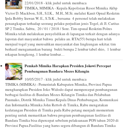
22/01/2018 - klik judul untuk membaca
TIMIKA, MIMIKA - Kepala Kepolisian Resor Mimika Akbp
Victor D. Mackbon, S.H., S.I.K., M.H., M.Si. melalui Kanit Opnal Reskrim
Ipda Bobby Irawan W. E., S.Tr.K ., bersama 4 personel telah melakukan
penangkapan terhadap seorang pelaku perjudian jenis Togel, di Jl. Caritas
SP 2 Timika. Sabtu, 20 / 01 / 2018 / Sore. Tim opsnal Reskrim Polres
Mimika telah melakukan penyelidikan di lapangan terkait dengan adanya
laporan dari masyarakat bahwa pelaku an. RTA(55) berapa hari telah
menjual togel yang meresahkan masyarakat dan lingkungan sekitar. tim
berhasil mengamankan barang bukti berupa 2 lembar tabel shio, 1 lembar
rekapan hongkong, 1 lembar lembar…
Pemkab Mimika Harapkan Presiden Jokowi Percepat
Pembangunan Bandara Mozes Kilangin
10/05/2017 - klik judul untuk membaca
TIMIKA (MIMIKA) - Pemerintah Kabupaten Mimika, Provinsi Papua
mengharapkan Presiden Joko Widodo dapat mempercepat pembangunan
berbagai fasilitas di Bandara Mozes Kilangin Timika dan Pelabuhan
Paumako, Distrik Mimika Timur.Kepala Dinas Perhubungan, Komunikasi
dan Informatika Mimika John Rettob di Timika, Rabu mengatakan
kedatangan Presiden di Timika pada Rabu petang menjadi momentum
penting untuk memastikan bahwa program pembangunan fasilitas di
Bandara Timika bisa dipercepat sebelum pelaksanaan PON tahun 2020 di
Provinsi Papua.Fasilitas yang harus segera dibangun di Bandara Timika