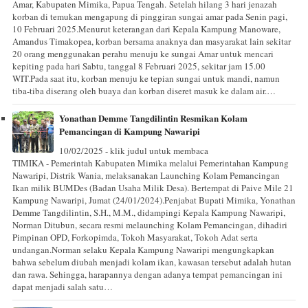
Amar, Kabupaten Mimika, Papua Tengah. Setelah hilang 3 hari jenazah
korban di temukan mengapung di pinggiran sungai amar pada Senin pagi,
10 Februari 2025.Menurut keterangan dari Kepala Kampung Manoware,
Amandus Timakopea, korban bersama anaknya dan masyarakat lain sekitar
20 orang menggunakan perahu menuju ke sungai Amar untuk mencari
kepiting pada hari Sabtu, tanggal 8 Februari 2025, sekitar jam 15.00
WIT.Pada saat itu, korban menuju ke tepian sungai untuk mandi, namun
tiba-tiba diserang oleh buaya dan korban diseret masuk ke dalam air.…
Yonathan Demme Tangdilintin Resmikan Kolam
Pemancingan di Kampung Nawaripi
10/02/2025 - klik judul untuk membaca
TIMIKA - Pemerintah Kabupaten Mimika melalui Pemerintahan Kampung
Nawaripi, Distrik Wania, melaksanakan Launching Kolam Pemancingan
Ikan milik BUMDes (Badan Usaha Milik Desa). Bertempat di Paive Mile 21
Kampung Nawaripi, Jumat (24/01/2024).Penjabat Bupati Mimika, Yonathan
Demme Tangdilintin, S.H., M.M., didampingi Kepala Kampung Nawaripi,
Norman Ditubun, secara resmi melaunching Kolam Pemancingan, dihadiri
Pimpinan OPD, Forkopimda, Tokoh Masyarakat, Tokoh Adat serta
undangan.Norman selaku Kepala Kampung Nawaripi mengungkapkan
bahwa sebelum diubah menjadi kolam ikan, kawasan tersebut adalah hutan
dan rawa. Sehingga, harapannya dengan adanya tempat pemancingan ini
dapat menjadi salah satu…