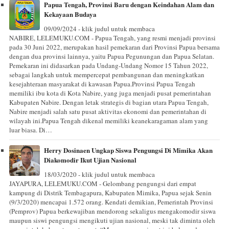
Papua Tengah, Provinsi Baru dengan Keindahan Alam dan
Kekayaan Budaya
09/09/2024 - klik judul untuk membaca
NABIRE, LELEMUKU.COM - Papua Tengah, yang resmi menjadi provinsi
pada 30 Juni 2022, merupakan hasil pemekaran dari Provinsi Papua bersama
dengan dua provinsi lainnya, yaitu Papua Pegunungan dan Papua Selatan.
Pemekaran ini didasarkan pada Undang-Undang Nomor 15 Tahun 2022,
sebagai langkah untuk mempercepat pembangunan dan meningkatkan
kesejahteraan masyarakat di kawasan Papua.Provinsi Papua Tengah
memiliki ibu kota di Kota Nabire, yang juga menjadi pusat pemerintahan
Kabupaten Nabire. Dengan letak strategis di bagian utara Papua Tengah,
Nabire menjadi salah satu pusat aktivitas ekonomi dan pemerintahan di
wilayah ini.Papua Tengah dikenal memiliki keanekaragaman alam yang
luar biasa. Di…
Herry Dosinaen Ungkap Siswa Pengungsi Di Mimika Akan
Diakomodir Ikut Ujian Nasional
18/03/2020 - klik judul untuk membaca
JAYAPURA, LELEMUKU.COM - Gelombang pengungsi dari empat
kampung di Distrik Tembagapura, Kabupaten Mimika, Papua sejak Senin
(9/3/2020) mencapai 1.572 orang. Kendati demikian, Pemerintah Provinsi
(Pemprov) Papua berkewajiban mendorong sekaligus mengakomodir siswa
maupun siswi pengungsi mengikuti ujian nasional, meski tak diminta oleh