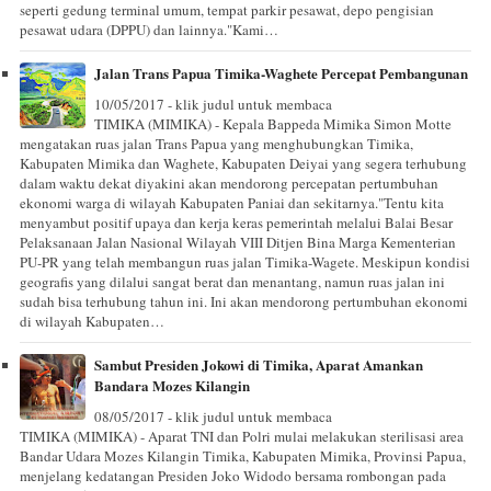
seperti gedung terminal umum, tempat parkir pesawat, depo pengisian
pesawat udara (DPPU) dan lainnya."Kami…
Jalan Trans Papua Timika-Waghete Percepat Pembangunan
10/05/2017 - klik judul untuk membaca
TIMIKA (MIMIKA) - Kepala Bappeda Mimika Simon Motte
mengatakan ruas jalan Trans Papua yang menghubungkan Timika,
Kabupaten Mimika dan Waghete, Kabupaten Deiyai yang segera terhubung
dalam waktu dekat diyakini akan mendorong percepatan pertumbuhan
ekonomi warga di wilayah Kabupaten Paniai dan sekitarnya."Tentu kita
menyambut positif upaya dan kerja keras pemerintah melalui Balai Besar
Pelaksanaan Jalan Nasional Wilayah VIII Ditjen Bina Marga Kementerian
PU-PR yang telah membangun ruas jalan Timika-Wagete. Meskipun kondisi
geografis yang dilalui sangat berat dan menantang, namun ruas jalan ini
sudah bisa terhubung tahun ini. Ini akan mendorong pertumbuhan ekonomi
di wilayah Kabupaten…
Sambut Presiden Jokowi di Timika, Aparat Amankan
Bandara Mozes Kilangin
08/05/2017 - klik judul untuk membaca
TIMIKA (MIMIKA) - Aparat TNI dan Polri mulai melakukan sterilisasi area
Bandar Udara Mozes Kilangin Timika, Kabupaten Mimika, Provinsi Papua,
menjelang kedatangan Presiden Joko Widodo bersama rombongan pada