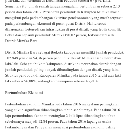
jiwa/km2 dan terendah di Kecamatan Peudada sebesar 67 jiwa/Km2.
Sementara itu jumlah rumah tangga mengalami pertumbuhan sebesar 2,13
persen dari tahun 2013. Persebaran penduduk di Kabupten Mimika masih
mengikuti pola perkembangan aktivitas perekonomian yang masih terpusat
pada perkembangan ekonomi di pusat-pusat Distrik. Hal tersebut
dikarenakan ketersediaan infrastruktur di pusat distrik yang lebih komplit.
Lebih dari separuh penduduk Mimika (50,07 persen) terkonsentrasi di
Distrik Mimika Baru.
Distrik Mimika Baru sebagai ibukota kabupaten memiliki jumlah penduduk
102.949 jiwa dan 54,36 persen penduduk Distrik Mimika Baru merupakan
laki-laki. Sebagai ibukota kabupaten, distrik ini merupakan distrik dengan
jumlah penduduk paling banyak dibandingkan dengan distrik yang lain.
Struktur penduduk di Kabupaten Mimika pada tahun 2016 terdiri atas laki-
laki sebesar 56,08%, sedangkan perempuan sebesar 43,91%.
Pertumbuhan Ekonomi
Pertumbuhan ekonomi Mimika pada tahun 2016 mengalami peningkatan
yang cukup signifikan dibandingkan tahun sebelumnya. Pada tahun 2016
laju pertumbuhan ekonomi meningkat 2 kali lipat dibandingkan tahun
sebelumnya menjadi 12,84 persen. Pada tahun 2016 lapangan usaha
Pertambangan dan Penggalian mencapai pertumbuhan ekonomi paling