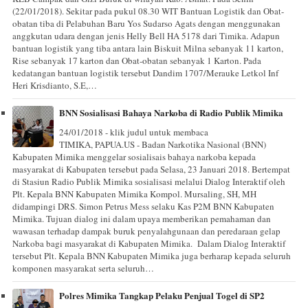
(22/01/2018). Sekitar pada pukul 08.30 WIT Bantuan Logistik dan Obat-
obatan tiba di Pelabuhan Baru Yos Sudarso Agats dengan menggunakan
anggkutan udara dengan jenis Helly Bell HA 5178 dari Timika. Adapun
bantuan logistik yang tiba antara lain Biskuit Milna sebanyak 11 karton,
Rise sebanyak 17 karton dan Obat-obatan sebanyak 1 Karton. Pada
kedatangan bantuan logistik tersebut Dandim 1707/Merauke Letkol Inf
Heri Krisdianto, S.E,…
BNN Sosialisasi Bahaya Narkoba di Radio Publik Mimika
24/01/2018 - klik judul untuk membaca
TIMIKA, PAPUA.US - Badan Narkotika Nasional (BNN)
Kabupaten Mimika menggelar sosialisais bahaya narkoba kepada
masyarakat di Kabupaten tersebut pada Selasa, 23 Januari 2018. Bertempat
di Stasiun Radio Publik Mimika sosialisasi melalui Dialog Interaktif oleh
Plt. Kepala BNN Kabupaten Mimika Kompol. Mursaling, SH, MH
didampingi DRS. Simon Petrus Mess selaku Kas P2M BNN Kabupaten
Mimika. Tujuan dialog ini dalam upaya memberikan pemahaman dan
wawasan terhadap dampak buruk penyalahgunaan dan peredaraan gelap
Narkoba bagi masyarakat di Kabupaten Mimika. Dalam Dialog Interaktif
tersebut Plt. Kepala BNN Kabupaten Mimika juga berharap kepada seluruh
komponen masyarakat serta seluruh…
Polres Mimika Tangkap Pelaku Penjual Togel di SP2