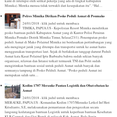
kami di interupsi oleh serikat pekerja yang ada di tingkat kabupaten
Mimika). Mereka merasa tidak terwakli dari kesepakatan itu”. “Hal…
Polres Mimika Dirikan Posko Peduli Asmat di Poumako
24/01/2018 - klik judul untuk membaca
TIMIKA, PAPUA.US - Kepolisian Resort Mimika mendirikan
posko bantuan peduli Kabupaten Asmat yang di Kantor Polisi Perairan
Mimika Pomako Distrik Mimika Timur, Selasa(23/1). Penempatan posko
peduli Asmat di Mako Polairud Mimika ini berdasarkan pertimbangan yang
ada mengingat jarak yang ditempu dan transportsi untuk ke asmat harus
menggunakan transportasi laut. Sejak di berlakukan tanggap darurat Peduli
Asmat kata Kasat Polairud Iptu Barbnaba bahwa sudah sekian banyak
organisasi, relawan dan Intansi terkait termasuk TNI dan Polri sudah
mengirimkan bantuan sosial untuk peduli Asmat sudah banyak dan
semuanya tampung di Posko Pelduli Asmat. “Posko peduli Asmat ini
merupakan salah satu…
Kodim 1707 Merauke Pantau Logistik dan Obat-obatan ke
Asmat
24/01/2018 - klik judul untuk membaca
MERAUKE, PAPUA.US - Komandan Kodim 1707/Merauke Letkol Inf Heri
Krisdianto, S.E, melaksanakan pemantauan dan pengecekan secara
langsung kedatangan bantuan Logistik untuk keperluan bantuan Kesehatan
KLB Campak dan Gizi Buruk di wilayah Kab. Asmat. Pada Senin