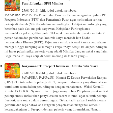
Pusat Libatkan SPSI Mimika
25/01/2018 - klik judul untuk membaca
JAYAPURA, PAPUA.US - Pemerintah Provinsi Papua mengimbau pihak PT.
Freeport Indonesia (PTFI) dan Pemerintah Pusat agar melibatkan serikat
pekerja di daerah (Mimika) dalam merundingkan kebijakan Furlough yang
berimbas pada aksi mogok karyawan. Kebijakan Furlough atau
merumahkan pekerja, ditempuh PTFI sejak pemerintah pusat meminta 51
persen saham dan perubahan kontrak karya menjadi Izin Usaha
Pertambahan Khusus (IUPK). Tujuannya untuk efisiensi karena perusahaan
merugi hingga berujung aksi mogok kerja. “Saya setuju kalau perundingan
ini harus pakai serikat pekerja yang ada di Mimika. Jangan pakai yang lain.
Bagaimana ini, saya kerja di Mimika orang di Jakarta yang…
Karyawan PT Freeport Indonesia Diminta Satu Suara
25/01/2018 - klik judul untuk membaca
JAYAPURA, PAPUA.US - Komisi IX Dewan Perwakilan Rakyat
(DPR) RI minta seluruh pekerja di PT, Freeport Indonesia yang dirumahkan
untuk satu suara dalam perundingan dengan manajemen. Wakil Ketua II
Komisi IX DPR RI, Syamsul Bachri juga mengimbau Pimpinan pusat serikat
pekerja untuk melakukan penyelesaian secara internal agar seluruh pekerja
freeport, satu suara dalam perundingan. “Sebab tadinya kami sudah merasa
gembira dan lega bahwa ada langkah penyelesaian mengenai kemelut
ketenagakerjaan di Freeport dengan pekerja yang dirumahkan. Namun,