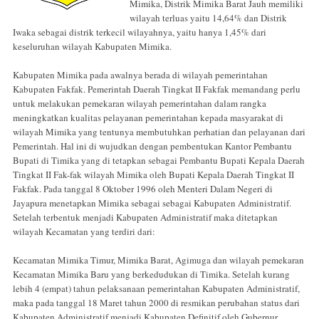
Mimika, Distrik Mimika Barat Jauh memiliki
wilayah terluas yaitu 14,64% dan Distrik
Iwaka sebagai distrik terkecil wilayahnya, yaitu hanya 1,45% dari
keseluruhan wilayah Kabupaten Mimika.
Kabupaten Mimika pada awalnya berada di wilayah pemerintahan
Kabupaten Fakfak. Pemerintah Daerah Tingkat II Fakfak memandang perlu
untuk melakukan pemekaran wilayah pemerintahan dalam rangka
meningkatkan kualitas pelayanan pemerintahan kepada masyarakat di
wilayah Mimika yang tentunya membutuhkan perhatian dan pelayanan dari
Pemerintah. Hal ini di wujudkan dengan pembentukan Kantor Pembantu
Bupati di Timika yang di tetapkan sebagai Pembantu Bupati Kepala Daerah
Tingkat II Fak-fak wilayah Mimika oleh Bupati Kepala Daerah Tingkat II
Fakfak. Pada tanggal 8 Oktober 1996 oleh Menteri Dalam Negeri di
Jayapura menetapkan Mimika sebagai sebagai Kabupaten Administratif.
Setelah terbentuk menjadi Kabupaten Administratif maka ditetapkan
wilayah Kecamatan yang terdiri dari:
Kecamatan Mimika Timur, Mimika Barat, Agimuga dan wilayah pemekaran
Kecamatan Mimika Baru yang berkedudukan di Timika. Setelah kurang
lebih 4 (empat) tahun pelaksanaan pemerintahan Kabupaten Administratif,
maka pada tanggal 18 Maret tahun 2000 di resmikan perubahan status dari
Kabupaten Administratif menjadi Kabupaten Definitif oleh Gubernur