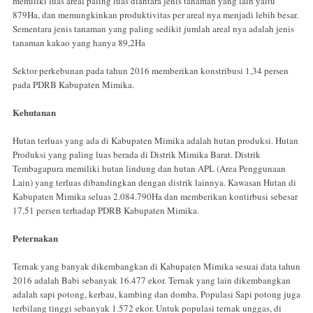
memiliki luas areal paling luas diantara jenis tanaman yang lain yaitu
879Ha, dan memungkinkan produktivitas per areal nya menjadi lebih besar.
Sementara jenis tanaman yang paling sedikit jumlah areal nya adalah jenis
tanaman kakao yang hanya 89,2Ha
Sektor perkebunan pada tahun 2016 memberikan konstribusi 1,34 persen
pada PDRB Kabupaten Mimika.
Kehutanan
Hutan terluas yang ada di Kabupaten Mimika adalah hutan produksi. Hutan
Produksi yang paling luas berada di Distrik Mimika Barat. Distrik
Tembagapura memiliki hutan lindung dan hutan APL (Area Penggunaan
Lain) yang terluas dibandingkan dengan distrik lainnya. Kawasan Hutan di
Kabupaten Mimika seluas 2.084.790Ha dan memberikan kontirbusi sebesar
17,51 persen terhadap PDRB Kabupaten Mimika.
Peternakan
Ternak yang banyak dikembangkan di Kabupaten Mimika sesuai data tahun
2016 adalah Babi sebanyak 16.477 ekor. Ternak yang lain dikembangkan
adalah sapi potong, kerbau, kambing dan domba. Populasi Sapi potong juga
terbilang tinggi sebanyak 1.572 ekor. Untuk populasi ternak unggas, di