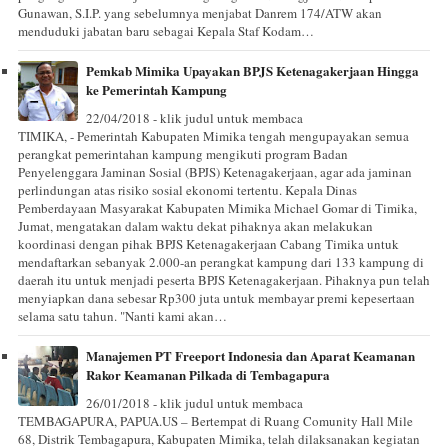
Gunawan, S.I.P. yang sebelumnya menjabat Danrem 174/ATW akan
menduduki jabatan baru sebagai Kepala Staf Kodam…
Pemkab Mimika Upayakan BPJS Ketenagakerjaan Hingga
ke Pemerintah Kampung
22/04/2018 - klik judul untuk membaca
TIMIKA, - Pemerintah Kabupaten Mimika tengah mengupayakan semua
perangkat pemerintahan kampung mengikuti program Badan
Penyelenggara Jaminan Sosial (BPJS) Ketenagakerjaan, agar ada jaminan
perlindungan atas risiko sosial ekonomi tertentu. Kepala Dinas
Pemberdayaan Masyarakat Kabupaten Mimika Michael Gomar di Timika,
Jumat, mengatakan dalam waktu dekat pihaknya akan melakukan
koordinasi dengan pihak BPJS Ketenagakerjaan Cabang Timika untuk
mendaftarkan sebanyak 2.000-an perangkat kampung dari 133 kampung di
daerah itu untuk menjadi peserta BPJS Ketenagakerjaan. Pihaknya pun telah
menyiapkan dana sebesar Rp300 juta untuk membayar premi kepesertaan
selama satu tahun. "Nanti kami akan…
Manajemen PT Freeport Indonesia dan Aparat Keamanan
Rakor Keamanan Pilkada di Tembagapura
26/01/2018 - klik judul untuk membaca
TEMBAGAPURA, PAPUA.US – Bertempat di Ruang Comunity Hall Mile
68, Distrik Tembagapura, Kabupaten Mimika, telah dilaksanakan kegiatan