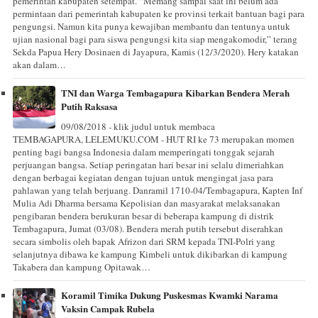
pemerintah kabupaten setempat. “Memang sampai saat ini belum ada
permintaan dari pemerintah kabupaten ke provinsi terkait bantuan bagi para
pengungsi. Namun kita punya kewajiban membantu dan tentunya untuk
ujian nasional bagi para siswa pengungsi kita siap mengakomodir,” terang
Sekda Papua Hery Dosinaen di Jayapura, Kamis (12/3/2020). Hery katakan
akan dalam…
TNI dan Warga Tembagapura Kibarkan Bendera Merah
Putih Raksasa
09/08/2018 - klik judul untuk membaca
TEMBAGAPURA, LELEMUKU.COM - HUT RI ke 73 merupakan momen
penting bagi bangsa Indonesia dalam memperingati tonggak sejarah
perjuangan bangsa. Setiap peringatan hari besar ini selalu dimeriahkan
dengan berbagai kegiatan dengan tujuan untuk mengingat jasa para
pahlawan yang telah berjuang. Danramil 1710-04/Tembagapura, Kapten Inf
Mulia Adi Dharma bersama Kepolisian dan masyarakat melaksanakan
pengibaran bendera berukuran besar di beberapa kampung di distrik
Tembagapura, Jumat (03/08). Bendera merah putih tersebut diserahkan
secara simbolis oleh bapak Afrizon dari SRM kepada TNI-Polri yang
selanjutnya dibawa ke kampung Kimbeli untuk dikibarkan di kampung
Takabera dan kampung Opitawak…
Koramil Timika Dukung Puskesmas Kwamki Narama
Vaksin Campak Rubela