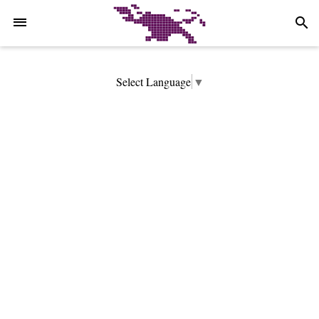
-->
search
Select Language
▼