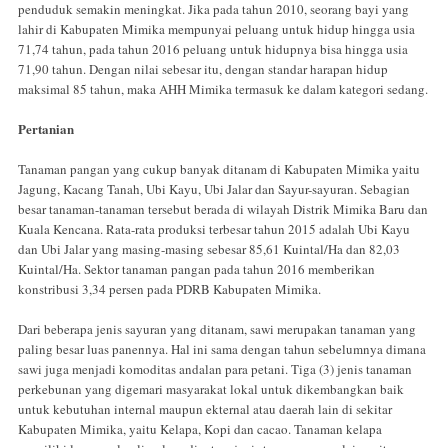
penduduk semakin meningkat. Jika pada tahun 2010, seorang bayi yang
lahir di Kabupaten Mimika mempunyai peluang untuk hidup hingga usia
71,74 tahun, pada tahun 2016 peluang untuk hidupnya bisa hingga usia
71,90 tahun. Dengan nilai sebesar itu, dengan standar harapan hidup
maksimal 85 tahun, maka AHH Mimika termasuk ke dalam kategori sedang.
Pertanian
Tanaman pangan yang cukup banyak ditanam di Kabupaten Mimika yaitu
Jagung, Kacang Tanah, Ubi Kayu, Ubi Jalar dan Sayur-sayuran. Sebagian
besar tanaman-tanaman tersebut berada di wilayah Distrik Mimika Baru dan
Kuala Kencana. Rata-rata produksi terbesar tahun 2015 adalah Ubi Kayu
dan Ubi Jalar yang masing-masing sebesar 85,61 Kuintal/Ha dan 82,03
Kuintal/Ha. Sektor tanaman pangan pada tahun 2016 memberikan
konstribusi 3,34 persen pada PDRB Kabupaten Mimika.
Dari beberapa jenis sayuran yang ditanam, sawi merupakan tanaman yang
paling besar luas panennya. Hal ini sama dengan tahun sebelumnya dimana
sawi juga menjadi komoditas andalan para petani. Tiga (3) jenis tanaman
perkebunan yang digemari masyarakat lokal untuk dikembangkan baik
untuk kebutuhan internal maupun ekternal atau daerah lain di sekitar
Kabupaten Mimika, yaitu Kelapa, Kopi dan cacao. Tanaman kelapa