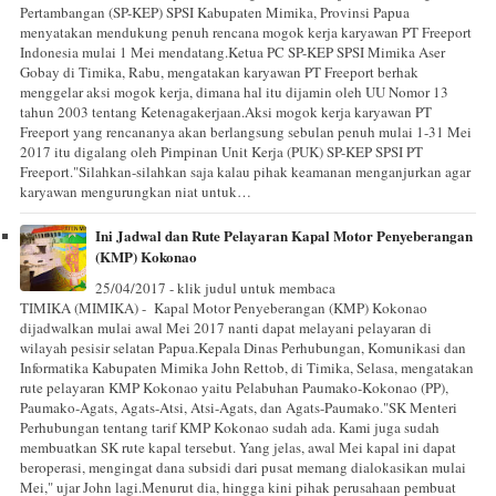
Pertambangan (SP-KEP) SPSI Kabupaten Mimika, Provinsi Papua
menyatakan mendukung penuh rencana mogok kerja karyawan PT Freeport
Indonesia mulai 1 Mei mendatang.Ketua PC SP-KEP SPSI Mimika Aser
Gobay di Timika, Rabu, mengatakan karyawan PT Freeport berhak
menggelar aksi mogok kerja, dimana hal itu dijamin oleh UU Nomor 13
tahun 2003 tentang Ketenagakerjaan.Aksi mogok kerja karyawan PT
Freeport yang rencananya akan berlangsung sebulan penuh mulai 1-31 Mei
2017 itu digalang oleh Pimpinan Unit Kerja (PUK) SP-KEP SPSI PT
Freeport."Silahkan-silahkan saja kalau pihak keamanan menganjurkan agar
karyawan mengurungkan niat untuk…
Ini Jadwal dan Rute Pelayaran Kapal Motor Penyeberangan
(KMP) Kokonao
25/04/2017 - klik judul untuk membaca
TIMIKA (MIMIKA) - Kapal Motor Penyeberangan (KMP) Kokonao
dijadwalkan mulai awal Mei 2017 nanti dapat melayani pelayaran di
wilayah pesisir selatan Papua.Kepala Dinas Perhubungan, Komunikasi dan
Informatika Kabupaten Mimika John Rettob, di Timika, Selasa, mengatakan
rute pelayaran KMP Kokonao yaitu Pelabuhan Paumako-Kokonao (PP),
Paumako-Agats, Agats-Atsi, Atsi-Agats, dan Agats-Paumako."SK Menteri
Perhubungan tentang tarif KMP Kokonao sudah ada. Kami juga sudah
membuatkan SK rute kapal tersebut. Yang jelas, awal Mei kapal ini dapat
beroperasi, mengingat dana subsidi dari pusat memang dialokasikan mulai
Mei," ujar John lagi.Menurut dia, hingga kini pihak perusahaan pembuat