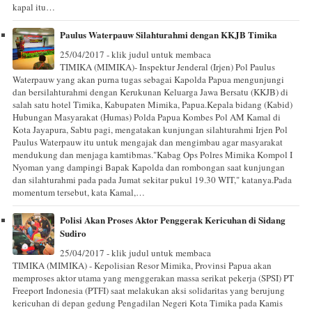
kapal itu…
Paulus Waterpauw Silahturahmi dengan KKJB Timika
25/04/2017 - klik judul untuk membaca
TIMIKA (MIMIKA)- Inspektur Jenderal (Irjen) Pol Paulus
Waterpauw yang akan purna tugas sebagai Kapolda Papua mengunjungi
dan bersilahturahmi dengan Kerukunan Keluarga Jawa Bersatu (KKJB) di
salah satu hotel Timika, Kabupaten Mimika, Papua.Kepala bidang (Kabid)
Hubungan Masyarakat (Humas) Polda Papua Kombes Pol AM Kamal di
Kota Jayapura, Sabtu pagi, mengatakan kunjungan silahturahmi Irjen Pol
Paulus Waterpauw itu untuk mengajak dan mengimbau agar masyarakat
mendukung dan menjaga kamtibmas."Kabag Ops Polres Mimika Kompol I
Nyoman yang dampingi Bapak Kapolda dan rombongan saat kunjungan
dan silahturahmi pada pada Jumat sekitar pukul 19.30 WIT," katanya.Pada
momentum tersebut, kata Kamal,…
Polisi Akan Proses Aktor Penggerak Kericuhan di Sidang
Sudiro
25/04/2017 - klik judul untuk membaca
TIMIKA (MIMIKA) - Kepolisian Resor Mimika, Provinsi Papua akan
memproses aktor utama yang menggerakan massa serikat pekerja (SPSI) PT
Freeport Indonesia (PTFI) saat melakukan aksi solidaritas yang berujung
kericuhan di depan gedung Pengadilan Negeri Kota Timika pada Kamis