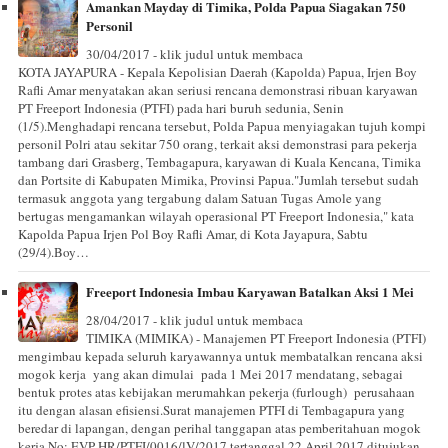
Amankan Mayday di Timika, Polda Papua Siagakan 750
Personil
30/04/2017 - klik judul untuk membaca
KOTA JAYAPURA - Kepala Kepolisian Daerah (Kapolda) Papua, Irjen Boy
Rafli Amar menyatakan akan seriusi rencana demonstrasi ribuan karyawan
PT Freeport Indonesia (PTFI) pada hari buruh sedunia, Senin
(1/5).Menghadapi rencana tersebut, Polda Papua menyiagakan tujuh kompi
personil Polri atau sekitar 750 orang, terkait aksi demonstrasi para pekerja
tambang dari Grasberg, Tembagapura, karyawan di Kuala Kencana, Timika
dan Portsite di Kabupaten Mimika, Provinsi Papua."Jumlah tersebut sudah
termasuk anggota yang tergabung dalam Satuan Tugas Amole yang
bertugas mengamankan wilayah operasional PT Freeport Indonesia," kata
Kapolda Papua Irjen Pol Boy Rafli Amar, di Kota Jayapura, Sabtu
(29/4).Boy…
Freeport Indonesia Imbau Karyawan Batalkan Aksi 1 Mei
28/04/2017 - klik judul untuk membaca
TIMIKA (MIMIKA) - Manajemen PT Freeport Indonesia (PTFI)
mengimbau kepada seluruh karyawannya untuk membatalkan rencana aksi
mogok kerja yang akan dimulai pada 1 Mei 2017 mendatang, sebagai
bentuk protes atas kebijakan merumahkan pekerja (furlough) perusahaan
itu dengan alasan efisiensi.Surat manajemen PTFI di Tembagapura yang
beredar di lapangan, dengan perihal tanggapan atas pemberitahuan mogok
kerja No: EVP-HR/PTFI/0016/lV/2017 tertanggal 22 April 2017 ditujukan