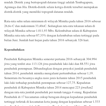
rendah. Distrik yang bertopografi dataran tinggi adalah Tembagapura,
Agimuga dan Jila. Distrik-distrik selain ketiga distrik tersebut merupakan
distrik-distrik yang memiliki topografi dataran rendah.
Rata-rata suhu udara minimum di wilayah Mimika pada tahun 2016 sebesar
26,6o C dan maksimum 33,40oC. Sedangkan rata-rata tekanan udara di
wilayah Mimika sebesar 1.011,93 Mbs. Kelembaban udara di Kabupaten
Mimika rata-rata sebesar 87,33% dengan kelembaban udara tertinggi pada
bulan Juni. Jumlah hari hujan pada tahun 2016 sebanyak 326 hari.
Kependudukan
Penduduk Kabupaten Mimika semester pertama 2016 sebanyak 304.994
jiwa yang terdiri atas 113.126 jiwa penduduk laki-laki dan 88.551 jiwa
penduduk perempuan. Dibandingkan dengan proyeksi jumlah penduduk
tahun 2014, penduduk mimika mengalami pertumbuhan sebesar 1,19.
Sementara itu besarnya angka rasio jenis kelamin tahun 2015 penduduk
laki-laki terhadap penduduk perempuan sebesar 127,75. Kepadatan
penduduk di Kabupaten Mimika tahun 2014 mencapai 223 jiwa/km2
dengan rata-rata jumlah penduduk per rumah tangga 4 orang. Kepadatan
Penduduk di 17 kecamatan cukup beragam dengan kepadatan penduduk
tertinggi terletak di kecamatan kota juang dengan kepadatan sebesar 1.533