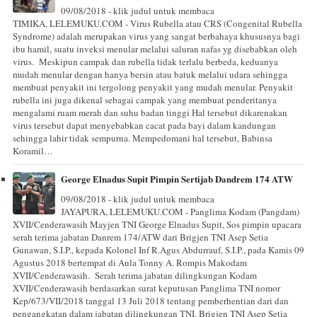
09/08/2018 - klik judul untuk membaca
TIMIKA, LELEMUKU.COM - Virus Rubella atau CRS (Congenital Rubella
Syndrome) adalah merupakan virus yang sangat berbahaya khususnya bagi
ibu hamil, suatu inveksi menular melalui saluran nafas yg disebabkan oleh
virus. Meskipun campak dan rubella tidak terlalu berbeda, keduanya
mudah menular dengan hanya bersin atau batuk melalui udara sehingga
membuat penyakit ini tergolong penyakit yang mudah menular. Penyakit
rubella ini juga dikenal sebagai campak yang membuat penderitanya
mengalami ruam merah dan suhu badan tinggi Hal tersebut dikarenakan
virus tersebut dapat menyebabkan cacat pada bayi dalam kandungan
sehingga lahir tidak sempurna. Mempedomani hal tersebut, Babinsa
Koramil…
George Elnadus Supit Pimpin Sertijab Dandrem 174 ATW
09/08/2018 - klik judul untuk membaca
JAYAPURA, LELEMUKU.COM - Panglima Kodam (Pangdam)
XVII/Cenderawasih Mayjen TNI George Elnadus Supit, Sos pimpin upacara
serah terima jabatan Danrem 174/ATW dari Brigjen TNI Asep Setia
Gunawan, S.I.P., kepada Kolonel Inf R.Agus Abdurrauf, S.I.P., pada Kamis 09
Agustus 2018 bertempat di Aula Tonny A. Rompis Makodam
XVII/Cenderawasih. Serah terima jabatan dilingkungan Kodam
XVII/Cenderawasih berdasarkan surat keputusan Panglima TNI nomor
Kep/673/VII/2018 tanggal 13 Juli 2018 tentang pemberhentian dari dan
pengangkatan dalam jabatan dilingkungan TNI. Brigjen TNI Asep Setia