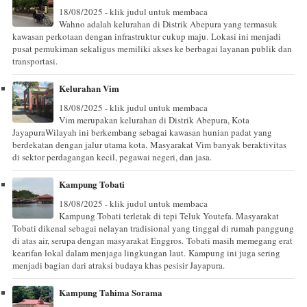
18/08/2025 - klik judul untuk membaca
Wahno adalah kelurahan di Distrik Abepura yang termasuk
kawasan perkotaan dengan infrastruktur cukup maju. Lokasi ini menjadi
pusat pemukiman sekaligus memiliki akses ke berbagai layanan publik dan
transportasi.
Kelurahan Vim
18/08/2025 - klik judul untuk membaca
Vim merupakan kelurahan di Distrik Abepura, Kota
JayapuraWilayah ini berkembang sebagai kawasan hunian padat yang
berdekatan dengan jalur utama kota. Masyarakat Vim banyak beraktivitas
di sektor perdagangan kecil, pegawai negeri, dan jasa.
Kampung Tobati
18/08/2025 - klik judul untuk membaca
Kampung Tobati terletak di tepi Teluk Youtefa. Masyarakat
Tobati dikenal sebagai nelayan tradisional yang tinggal di rumah panggung
di atas air, serupa dengan masyarakat Enggros. Tobati masih memegang erat
kearifan lokal dalam menjaga lingkungan laut. Kampung ini juga sering
menjadi bagian dari atraksi budaya khas pesisir Jayapura.
Kampung Tahima Sorama