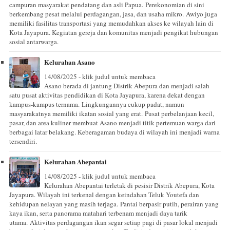
campuran masyarakat pendatang dan asli Papua. Perekonomian di sini
berkembang pesat melalui perdagangan, jasa, dan usaha mikro. Awiyo juga
memiliki fasilitas transportasi yang memudahkan akses ke wilayah lain di
Kota Jayapura. Kegiatan gereja dan komunitas menjadi pengikat hubungan
sosial antarwarga.
Kelurahan Asano
14/08/2025 - klik judul untuk membaca
Asano berada di jantung Distrik Abepura dan menjadi salah
satu pusat aktivitas pendidikan di Kota Jayapura, karena dekat dengan
kampus-kampus ternama. Lingkungannya cukup padat, namun
masyarakatnya memiliki ikatan sosial yang erat. Pusat perbelanjaan kecil,
pasar, dan area kuliner membuat Asano menjadi titik pertemuan warga dari
berbagai latar belakang. Keberagaman budaya di wilayah ini menjadi warna
tersendiri.
Kelurahan Abepantai
14/08/2025 - klik judul untuk membaca
Kelurahan Abepantai terletak di pesisir Distrik Abepura, Kota
Jayapura. Wilayah ini terkenal dengan keindahan Teluk Youtefa dan
kehidupan nelayan yang masih terjaga. Pantai berpasir putih, perairan yang
kaya ikan, serta panorama matahari terbenam menjadi daya tarik
utama. Aktivitas perdagangan ikan segar setiap pagi di pasar lokal menjadi