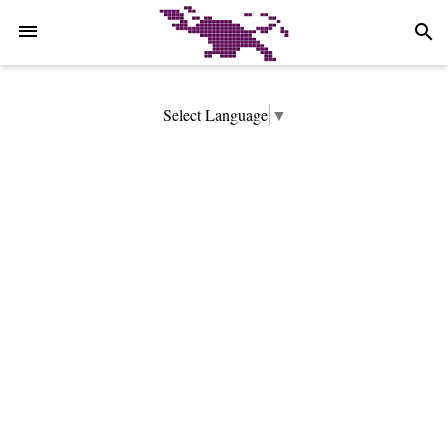
-->
search
Select Language
▼