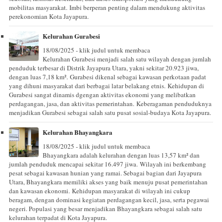
mobilitas masyarakat. Imbi berperan penting dalam mendukung aktivitas
perekonomian Kota Jayapura.
Kelurahan Gurabesi
18/08/2025 - klik judul untuk membaca
Kelurahan Gurabesi menjadi salah satu wilayah dengan jumlah
penduduk terbesar di Distrik Jayapura Utara, yakni sekitar 20.923 jiwa,
dengan luas 7,18 km². Gurabesi dikenal sebagai kawasan perkotaan padat
yang dihuni masyarakat dari berbagai latar belakang etnis. Kehidupan di
Gurabesi sangat dinamis dgengan aktivitas ekonomi yang melibatkan
perdagangan, jasa, dan aktivitas pemerintahan. Keberagaman penduduknya
menjadikan Gurabesi sebagai salah satu pusat sosial-budaya Kota Jayapura.
Kelurahan Bhayangkara
18/08/2025 - klik judul untuk membaca
Bhayangkara adalah kelurahan dengan luas 13,57 km² dan
jumlah penduduk mencapai sekitar 16.497 jiwa. Wilayah ini berkembang
pesat sebagai kawasan hunian yang ramai. Sebagai bagian dari Jayapura
Utara, Bhayangkara memiliki akses yang baik menuju pusat pemerintahan
dan kawasan ekonomi. Kehidupan masyarakat di wilayah ini cukup
beragam, dengan dominasi kegiatan perdagangan kecil, jasa, serta pegawai
negeri. Populasi yang besar menjadikan Bhayangkara sebagai salah satu
kelurahan terpadat di Kota Jayapura.