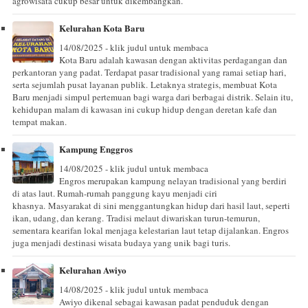
agrowisata cukup besar untuk dikembangkan.
Kelurahan Kota Baru
14/08/2025 - klik judul untuk membaca
Kota Baru adalah kawasan dengan aktivitas perdagangan dan
perkantoran yang padat. Terdapat pasar tradisional yang ramai setiap hari,
serta sejumlah pusat layanan publik. Letaknya strategis, membuat Kota
Baru menjadi simpul pertemuan bagi warga dari berbagai distrik. Selain itu,
kehidupan malam di kawasan ini cukup hidup dengan deretan kafe dan
tempat makan.
Kampung Enggros
14/08/2025 - klik judul untuk membaca
Engros merupakan kampung nelayan tradisional yang berdiri
di atas laut. Rumah-rumah panggung kayu menjadi ciri
khasnya. Masyarakat di sini menggantungkan hidup dari hasil laut, seperti
ikan, udang, dan kerang. Tradisi melaut diwariskan turun-temurun,
sementara kearifan lokal menjaga kelestarian laut tetap dijalankan. Engros
juga menjadi destinasi wisata budaya yang unik bagi turis.
Kelurahan Awiyo
14/08/2025 - klik judul untuk membaca
Awiyo dikenal sebagai kawasan padat penduduk dengan