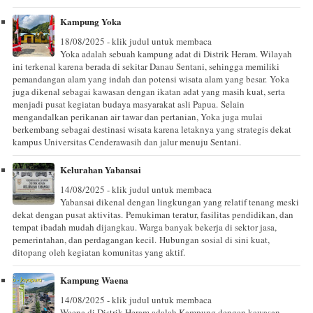
Kampung Yoka
18/08/2025 - klik judul untuk membaca
Yoka adalah sebuah kampung adat di Distrik Heram. Wilayah
ini terkenal karena berada di sekitar Danau Sentani, sehingga memiliki
pemandangan alam yang indah dan potensi wisata alam yang besar. Yoka
juga dikenal sebagai kawasan dengan ikatan adat yang masih kuat, serta
menjadi pusat kegiatan budaya masyarakat asli Papua. Selain
mengandalkan perikanan air tawar dan pertanian, Yoka juga mulai
berkembang sebagai destinasi wisata karena letaknya yang strategis dekat
kampus Universitas Cenderawasih dan jalur menuju Sentani.
Kelurahan Yabansai
14/08/2025 - klik judul untuk membaca
Yabansai dikenal dengan lingkungan yang relatif tenang meski
dekat dengan pusat aktivitas. Pemukiman teratur, fasilitas pendidikan, dan
tempat ibadah mudah dijangkau. Warga banyak bekerja di sektor jasa,
pemerintahan, dan perdagangan kecil. Hubungan sosial di sini kuat,
ditopang oleh kegiatan komunitas yang aktif.
Kampung Waena
14/08/2025 - klik judul untuk membaca
Waena di Distrik Heram adalah Kampung dengan kawasan