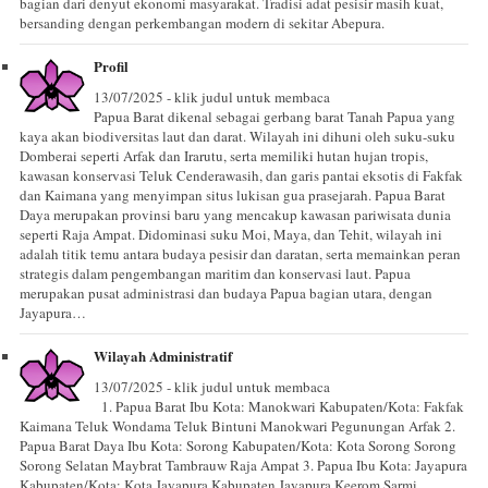
bagian dari denyut ekonomi masyarakat. Tradisi adat pesisir masih kuat,
bersanding dengan perkembangan modern di sekitar Abepura.
Profil
13/07/2025 - klik judul untuk membaca
Papua Barat dikenal sebagai gerbang barat Tanah Papua yang
kaya akan biodiversitas laut dan darat. Wilayah ini dihuni oleh suku-suku
Domberai seperti Arfak dan Irarutu, serta memiliki hutan hujan tropis,
kawasan konservasi Teluk Cenderawasih, dan garis pantai eksotis di Fakfak
dan Kaimana yang menyimpan situs lukisan gua prasejarah. Papua Barat
Daya merupakan provinsi baru yang mencakup kawasan pariwisata dunia
seperti Raja Ampat. Didominasi suku Moi, Maya, dan Tehit, wilayah ini
adalah titik temu antara budaya pesisir dan daratan, serta memainkan peran
strategis dalam pengembangan maritim dan konservasi laut. Papua
merupakan pusat administrasi dan budaya Papua bagian utara, dengan
Jayapura…
Wilayah Administratif
13/07/2025 - klik judul untuk membaca
1. Papua Barat Ibu Kota: Manokwari Kabupaten/Kota: Fakfak
Kaimana Teluk Wondama Teluk Bintuni Manokwari Pegunungan Arfak 2.
Papua Barat Daya Ibu Kota: Sorong Kabupaten/Kota: Kota Sorong Sorong
Sorong Selatan Maybrat Tambrauw Raja Ampat 3. Papua Ibu Kota: Jayapura
Kabupaten/Kota: Kota Jayapura Kabupaten Jayapura Keerom Sarmi