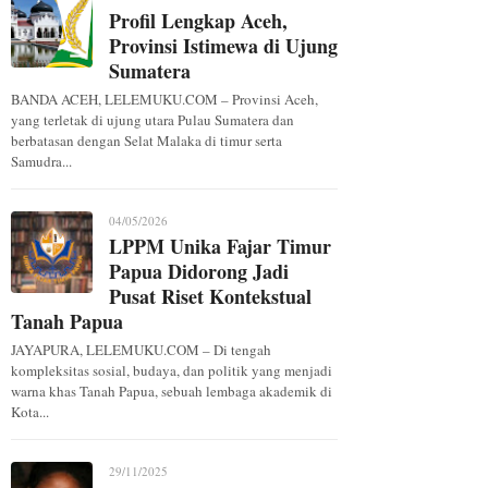
Profil Lengkap Aceh,
Provinsi Istimewa di Ujung
Sumatera
BANDA ACEH, LELEMUKU.COM – Provinsi Aceh,
yang terletak di ujung utara Pulau Sumatera dan
berbatasan dengan Selat Malaka di timur serta
Samudra...
04/05/2026
LPPM Unika Fajar Timur
Papua Didorong Jadi
Pusat Riset Kontekstual
Tanah Papua
JAYAPURA, LELEMUKU.COM – Di tengah
kompleksitas sosial, budaya, dan politik yang menjadi
warna khas Tanah Papua, sebuah lembaga akademik di
Kota...
29/11/2025