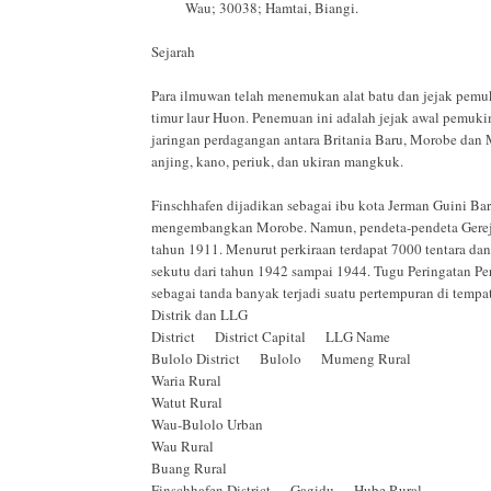
Wau; 30038; Hamtai, Biangi.
Sejarah
Para ilmuwan telah menemukan alat batu dan jejak pemu
timur laur Huon. Penemuan ini adalah jejak awal pemuki
jaringan perdagangan antara Britania Baru, Morobe dan 
anjing, kano, periuk, dan ukiran mangkuk.
Finschhafen dijadikan sebagai ibu kota Jerman Guini Ba
mengembangkan Morobe. Namun, pendeta-pendeta Gereja 
tahun 1911. Menurut perkiraan terdapat 7000 tentara da
sekutu dari tahun 1942 sampai 1944. Tugu Peringatan P
sebagai tanda banyak terjadi suatu pertempuran di tempat
Distrik dan LLG
District District Capital LLG Name
Bulolo District Bulolo Mumeng Rural
Waria Rural
Watut Rural
Wau-Bulolo Urban
Wau Rural
Buang Rural
Finschhafen District Gagidu Hube Rural