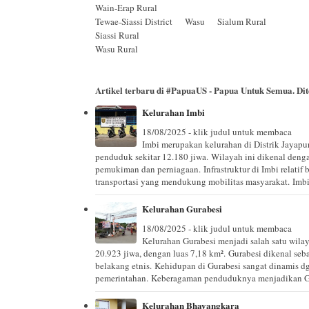
Wain-Erap Rural
Tewae-Siassi District Wasu Sialum Rural
Siassi Rural
Wasu Rural
Artikel terbaru di
#PapuaUS - Papua Untuk Semua
. D
Kelurahan Imbi
18/08/2025 - klik judul untuk membaca
Imbi merupakan kelurahan di Distrik Jayapur
penduduk sekitar 12.180 jiwa. Wilayah ini dikenal dengan
pemukiman dan perniagaan. Infrastruktur di Imbi relatif 
transportasi yang mendukung mobilitas masyarakat. Imb
Kelurahan Gurabesi
18/08/2025 - klik judul untuk membaca
Kelurahan Gurabesi menjadi salah satu wilay
20.923 jiwa, dengan luas 7,18 km². Gurabesi dikenal seb
belakang etnis. Kehidupan di Gurabesi sangat dinamis d
pemerintahan. Keberagaman penduduknya menjadikan Gura
Kelurahan Bhayangkara