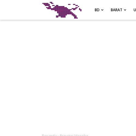
-->
BD
BARAT
Beranda
›
Provinsi Morobe