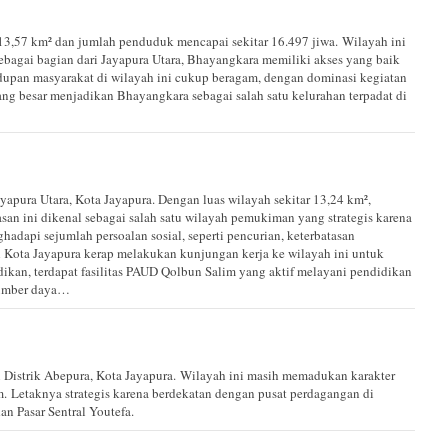
13,57 km² dan jumlah penduduk mencapai sekitar 16.497 jiwa. Wilayah ini
bagai bagian dari Jayapura Utara, Bhayangkara memiliki akses yang baik
upan masyarakat di wilayah ini cukup beragam, dengan dominasi kegiatan
yang besar menjadikan Bhayangkara sebagai salah satu kelurahan terpadat di
ayapura Utara, Kota Jayapura. Dengan luas wilayah sekitar 13,24 km²,
san ini dikenal sebagai salah satu wilayah pemukiman yang strategis karena
dapi sejumlah persoalan sosial, seperti pencurian, keterbatasan
h Kota Jayapura kerap melakukan kunjungan kerja ke wilayah ini untuk
dikan, terdapat fasilitas PAUD Qolbun Salim yang aktif melayani pendidikan
sumber daya…
 Distrik Abepura, Kota Jayapura. Wilayah ini masih memadukan karakter
. Letaknya strategis karena berdekatan dengan pusat perdagangan di
n Pasar Sentral Youtefa.