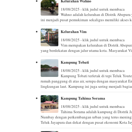
Kelurahan Wahno
18/08/2025 - klik judul untuk membaca
Wahno adalah kelurahan di Distrik Abepura 
ini menjadi pusat pemukiman sekaligus memiliki akses ke
Kelurahan Vim
18/08/2025 - klik judul untuk membaca
Vim merupakan kelurahan di Distrik Abepur
yang berdekatan dengan jalur utama kota. Masyarakat Vim
Kampung Tobati
18/08/2025 - klik judul untuk membaca
Kampung Tobati terletak di tepi Teluk Youte
rumah panggung di atas air, serupa dengan masyarakat E
lingkungan laut. Kampung ini juga sering menjadi bagian 
Kampung Tahima Sorama
18/08/2025 - klik judul untuk membaca
Tahima Sorama adalah kampung di Distrik J
Numbay dengan perkembangan urban yang terus meningk
Teluk Jayapura dan dekat dengan pusat ekonomi Kota Ja