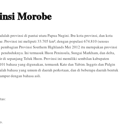
insi Morobe
dalah provinsi di pantai utara Papua Nugini. Ibu kota provinsi, dan kota
Lae. Provinsi ini meliputi 33.705 km², dengan populasi 674.810 (sensus
a pembagian Provinsi Southern Highlands Mei 2012 itu merupakan provinsi
t penduduknya. Ini termasuk Huon Peninsula, Sungai Markham, dan delta,
ir di sepanjang Teluk Huon. Provinsi ini memiliki sembilan kabupaten
 101 bahasa yang digunakan, termasuk Kate dan Yabim. Inggris dan Pidgin
dalah bahasa yang umum di daerah perkotaan, dan di beberapa daerah bentuk
ampur dengan bahasa asli.
tas:
o.