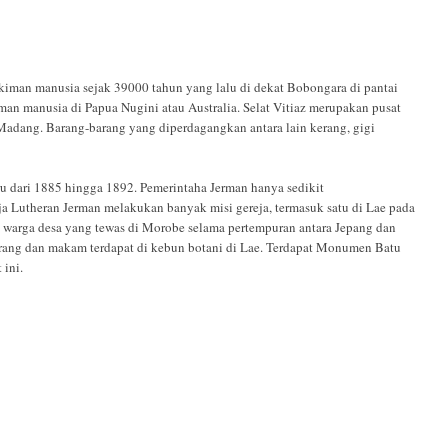
kiman manusia sejak 39000 tahun yang lalu di dekat Bobongara di pantai
man manusia di Papua Nugini atau Australia. Selat Vitiaz merupakan pusat
Madang. Barang-barang yang diperdagangkan antara lain kerang, gigi
ru dari 1885 hingga 1892. Pemerintaha Jerman hanya sedikit
Lutheran Jerman melakukan banyak misi gereja, termasuk satu di Lae pada
n warga desa yang tewas di Morobe selama pertempuran antara Jepang dan
erang dan makam terdapat di kebun botani di Lae. Terdapat Monumen Batu
 ini.