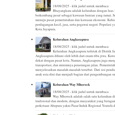
18/08/2025 - klik judul untuk membaca
Bhayangkara adalah kelurahan dengan luas 
berkembang pesat sebagai kawasan hunian yang ramai. Se
menuju pusat pemerintahan dan kawasan ekonomi. Kehid
perdagangan kecil, jasa, serta pegawai negeri. Populasi 
Kota Jayapura.
Kelurahan Angkasapura
18/08/2025 - klik judul untuk membaca
Kelurahan Angkasapura terletak di Distrik J
Angkasapura dihuni oleh lebih dari enam ribu jiwa. Kawa
dekat dengan pusat kota. Namun, Angkasapura juga mengha
transportasi, dan minimnya penerangan jalan. Pemerinta
menyelesaikan masalah-masalah tersebut. Dari sisi pendi
anak usia dini dan menjadi bagian dari pengembangan 
Kelurahan Way Mhorock
18/08/2025 - klik judul untuk membaca
Way Mhorock adalah salah satu kelurahan di
tradisional dan modern, dengan masyarakat yang beragam
perkotaan Abepura yakni Pasar Induk Regional Youtefa da