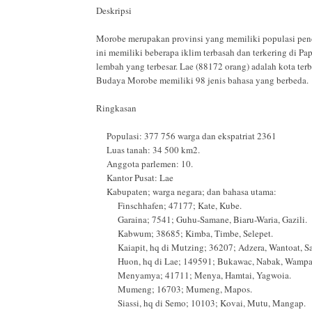
Deskripsi
Morobe merupakan provinsi yang memiliki populasi pend
ini memiliki beberapa iklim terbasah dan terkering di P
lembah yang terbesar. Lae (88172 orang) adalah kota terb
Budaya Morobe memiliki 98 jenis bahasa yang berbeda.
Ringkasan
Populasi: 377 756 warga dan ekspatriat 2361
Luas tanah: 34 500 km2.
Anggota parlemen: 10.
Kantor Pusat: Lae
Kabupaten; warga negara; dan bahasa utama:
Finschhafen; 47177; Kate, Kube.
Garaina; 7541; Guhu-Samane, Biaru-Waria, Gazili.
Kabwum; 38685; Kimba, Timbe, Selepet.
Kaiapit, hq di Mutzing; 36207; Adzera, Wantoat, Sa
Huon, hq di Lae; 149591; Bukawac, Nabak, Wampa
Menyamya; 41711; Menya, Hamtai, Yagwoia.
Mumeng; 16703; Mumeng, Mapos.
Siassi, hq di Semo; 10103; Kovai, Mutu, Mangap.