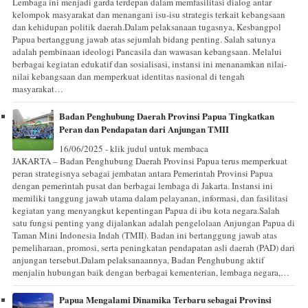
Lembaga ini menjadi garda terdepan dalam memfasilitasi dialog antar
kelompok masyarakat dan menangani isu-isu strategis terkait kebangsaan
dan kehidupan politik daerah.Dalam pelaksanaan tugasnya, Kesbangpol
Papua bertanggung jawab atas sejumlah bidang penting. Salah satunya
adalah pembinaan ideologi Pancasila dan wawasan kebangsaan. Melalui
berbagai kegiatan edukatif dan sosialisasi, instansi ini menanamkan nilai-
nilai kebangsaan dan memperkuat identitas nasional di tengah
masyarakat…
Badan Penghubung Daerah Provinsi Papua Tingkatkan
Peran dan Pendapatan dari Anjungan TMII
16/06/2025 - klik judul untuk membaca
JAKARTA – Badan Penghubung Daerah Provinsi Papua terus memperkuat
peran strategisnya sebagai jembatan antara Pemerintah Provinsi Papua
dengan pemerintah pusat dan berbagai lembaga di Jakarta. Instansi ini
memiliki tanggung jawab utama dalam pelayanan, informasi, dan fasilitasi
kegiatan yang menyangkut kepentingan Papua di ibu kota negara.Salah
satu fungsi penting yang dijalankan adalah pengelolaan Anjungan Papua di
Taman Mini Indonesia Indah (TMII). Badan ini bertanggung jawab atas
pemeliharaan, promosi, serta peningkatan pendapatan asli daerah (PAD) dari
anjungan tersebut.Dalam pelaksanaannya, Badan Penghubung aktif
menjalin hubungan baik dengan berbagai kementerian, lembaga negara,…
Papua Mengalami Dinamika Terbaru sebagai Provinsi