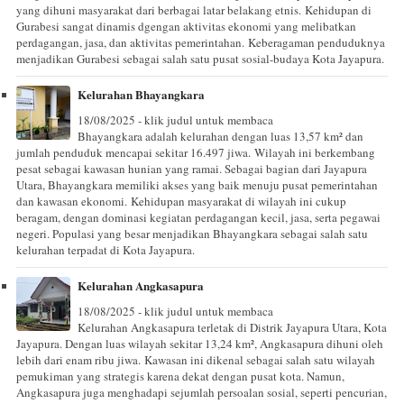
yang dihuni masyarakat dari berbagai latar belakang etnis. Kehidupan di
Gurabesi sangat dinamis dgengan aktivitas ekonomi yang melibatkan
perdagangan, jasa, dan aktivitas pemerintahan. Keberagaman penduduknya
menjadikan Gurabesi sebagai salah satu pusat sosial-budaya Kota Jayapura.
Kelurahan Bhayangkara
18/08/2025 - klik judul untuk membaca
Bhayangkara adalah kelurahan dengan luas 13,57 km² dan
jumlah penduduk mencapai sekitar 16.497 jiwa. Wilayah ini berkembang
pesat sebagai kawasan hunian yang ramai. Sebagai bagian dari Jayapura
Utara, Bhayangkara memiliki akses yang baik menuju pusat pemerintahan
dan kawasan ekonomi. Kehidupan masyarakat di wilayah ini cukup
beragam, dengan dominasi kegiatan perdagangan kecil, jasa, serta pegawai
negeri. Populasi yang besar menjadikan Bhayangkara sebagai salah satu
kelurahan terpadat di Kota Jayapura.
Kelurahan Angkasapura
18/08/2025 - klik judul untuk membaca
Kelurahan Angkasapura terletak di Distrik Jayapura Utara, Kota
Jayapura. Dengan luas wilayah sekitar 13,24 km², Angkasapura dihuni oleh
lebih dari enam ribu jiwa. Kawasan ini dikenal sebagai salah satu wilayah
pemukiman yang strategis karena dekat dengan pusat kota. Namun,
Angkasapura juga menghadapi sejumlah persoalan sosial, seperti pencurian,