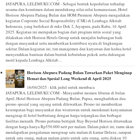
JAYAPURA, LELEMUKU.COM - Sebagai bentuk kepedulian terhadap
sesama dan komitmen dalam mendukung nilai-nilai kemanusiaan, Hotel
Horison Abepura Padang Bulan dan HOM Premiere Abepura mengadakan
kegiatan Corporate Social Responsibility (CSR) di Lembaga Alkitab
Indonesia, yang berlokasi di ruko Dok 2, Jayapura, pada Rabu, 16 April
2025. Kegiatan ini merupakan bagian dari program rutin sosial yang
dilakukan oleh Horison Hotels Group untuk menjalin hubungan baik
dengan masyarakat serta memberikan kontribusi nyata di lingkungan
sekitar. Dalam kegiatan ini, tim manajemen dan karyawan dari kedua hotel
menyerahkan bantuan dalam bentuk kebutuhan pokok serta dukungan
moril kepada Lembaga Alkitab…
Horison Abepura Padang Bulan Tawarkan Paket Menginap
Hemat dan Spesial Long Weekend di April 2025
16/04/2025 - klik judul untuk membaca
JAYAPURA, LELEMUKU.COM - Menyambut momen liburan di bulan
April, Hotel Horison Abepura Padang Bulan, Papua, menghadirkan dua
promo spesial yang sayang untuk dilewatkan. Promo ini memberikan
kesempatan bagi masyarakat dan wisatawan untuk menikmati kenyamanan
menginap di hotel berbintang dengan harga terjangkau dan berbagai
fasilitas menarik. Promo pertama bertajuk Stay Beyond Horison ditawarkan
dengan harga hanya Rp550.000 nett per malam. Dalam paket ini, tamu akan
mendapatkan pengalaman menginap satu malam di kamar Deluxe, sarapan
untuk satu orang, makan malam gratis untuk satu orang, serta diskon 10