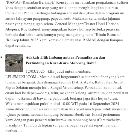
"RAMAS (Ramadan Berasap)." Konsep ini menawarkan pengalaman kuliner
khas dengan sentuhan asap yang unik, tanpa menghilangkan cita rasa
tradisional Papua. Berbagai hidangan spesial disajikan dalam program ini,
antara lain ayam panggang, papeda, coto Makassar, serta aneka jajanan
pasar yang menggugah selera. General Manager Cluster Hotel Horison
Abepura, Roy Gabriel, menyampaikan bahwa konsep berbuka puasa ini
berbeda dari tahun sebelumnya yang mengusung tema “Rindu Rumah.”
"Konsep tahun 2025 kami kemas dalam nuansa RAMAS dengan harapan
dapat semakin…
Adakah Titik Imbang antara Pemanfaatan dan
Perlindungan Kura-Kura Moncong Babi?
12/03/2025 - klik judul untuk membaca
LELEMUKU.COM - Mesin diesel bergemuruh saat perahu fiber yang kami
tumpangi bergerak dari dermaga kecil di Distrik Agats, Kabupaten Asmat,
Papua Selatan menuju hulu Sungai Vriendschap. Perbekalan kami untuk
enam hari ke depan—beras, telur, makanan kaleng, air minum, dan peralatan
dapur—dikemas di bawah terpal, untuk berjaga-jaga jika hujan turun.
Waktu menunjukkan pukul pukul 10.00 WIT pada 16 September 2024.
Kami diberitahu bahwa akan memakan waktu selama 8 jam untuk mencapai
tujuan pertama, sebuah kampung bernama Buetkwar–lokasi pertemuan
kami dengan para pencari telur kura-kura moncong babi (Carettochelys
insculpta). Tumbuh di tepian sungai berbagai vegetasi seperti pandan,
merbau,…