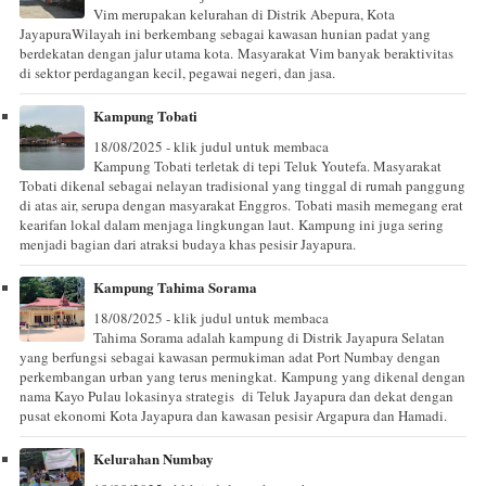
Vim merupakan kelurahan di Distrik Abepura, Kota
JayapuraWilayah ini berkembang sebagai kawasan hunian padat yang
berdekatan dengan jalur utama kota. Masyarakat Vim banyak beraktivitas
di sektor perdagangan kecil, pegawai negeri, dan jasa.
Kampung Tobati
18/08/2025 - klik judul untuk membaca
Kampung Tobati terletak di tepi Teluk Youtefa. Masyarakat
Tobati dikenal sebagai nelayan tradisional yang tinggal di rumah panggung
di atas air, serupa dengan masyarakat Enggros. Tobati masih memegang erat
kearifan lokal dalam menjaga lingkungan laut. Kampung ini juga sering
menjadi bagian dari atraksi budaya khas pesisir Jayapura.
Kampung Tahima Sorama
18/08/2025 - klik judul untuk membaca
Tahima Sorama adalah kampung di Distrik Jayapura Selatan
yang berfungsi sebagai kawasan permukiman adat Port Numbay dengan
perkembangan urban yang terus meningkat. Kampung yang dikenal dengan
nama Kayo Pulau lokasinya strategis di Teluk Jayapura dan dekat dengan
pusat ekonomi Kota Jayapura dan kawasan pesisir Argapura dan Hamadi.
Kelurahan Numbay