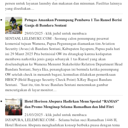
persen untuk layanan laundry dan makanan dan minuman. Fasilitas lainnya
yang disediakan…
Petugas Amankan Penumpang Pembawa 1 Tas Ransel Berisi
Ganja di Bandara Sentani
29/03/2025 - klik judul untuk membaca
SENTANI, LELEMUKU.COM - Seorang calon penumpang pesawat
komersial tujuan Wamena, Papua Pegunungan diamankan tim Aviation
Security (Avsec) di Bandara Sentani, Kabupaten Jayapura, Papua pada hari
ini 29 Maret 2025 Pria berinisial OW itu ditangkap karena kedapatan
membawa narkotika jenis ganja sebanyak 1 tas Ransel yang akan
diselundupkan ke Wamena Menurut Stakeholder Relation Department Head
Bandara Sentani, Surya Eka, penangkapan ini bermula ketika penumpang
OW setelah check in menaruh bagasi, kemudian dilakukan pemeriksaan
HBSCP (Hold Baggage Security Check Point) X-Ray Bagasi Bandara
Sentani. "Saat itu, tim Avsec Bandara Sentani menemukan gambar
mencurigakan di layar monitor…
Hotel Horison Abepura Hadirkan Menu Spesial “RAMAS”
dan Promo Menginap Selama Ramadhan dan Idul Fitri
21/03/2025 - klik judul untuk membaca
JAYAPURA, LELEMUKU.COM - Selama bulan suci Ramadhan 1446 H,
Hotel Horison Abepura menghadirkan konsep berbuka puasa dengan tema