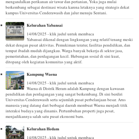
mengandalkan perikanan air tawar dan pertanian, Yoka juga mulai
berkembang sebagai destinasi wisata karena letaknya yang strategis dekat
kampus Universitas Cenderawasih dan jalur menuju Sentani.
Kelurahan Yabansai
14/08/2025 - klik judul untuk membaca
Yabansai dikenal dengan lingkungan yang relatif tenang meski
dekat dengan pusat aktivitas. Pemukiman teratur, fasilitas pendidikan, dan
tempat ibadah mudah dijangkau. Warga banyak bekerja di sektor jasa,
pemerintahan, dan perdagangan kecil. Hubungan sosial di sini kuat,
ditopang oleh kegiatan komunitas yang aktif.
Kampung Waena
14/08/2025 - klik judul untuk membaca
Waena di Distrik Heram adalah Kampung dengan kawasan
pendidikan dan perdagangan yang sangat berkembang. Di sini berdiri
Universitas Cenderawasih serta sejumlah pusat perbelanjaan besar. Arus
manusia yang datang dari berbagai daerah membuat Waena menjadi titik
interaksi budaya yang dinamis. Pertumbuhan properti juga pesat,
menjadikannya salah satu pusat ekonomi baru.
Kelurahan Hedam
14/08/2025 - klik judul untuk membaca