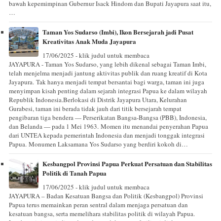
bawah kepemimpinan Gubernur Isack Hindom dan Bupati Jayapura saat itu,
…
Taman Yos Sudarso (Imbi), Ikon Bersejarah jadi Pusat
Kreativitas Anak Muda Jayapura
17/06/2025 - klik judul untuk membaca
JAYAPURA - Taman Yos Sudarso, yang lebih dikenal sebagai Taman Imbi,
telah menjelma menjadi jantung aktivitas publik dan ruang kreatif di Kota
Jayapura. Tak hanya menjadi tempat bersantai bagi warga, taman ini juga
menyimpan kisah penting dalam sejarah integrasi Papua ke dalam wilayah
Republik Indonesia.Berlokasi di Distrik Jayapura Utara, Kelurahan
Gurabesi, taman ini berada tidak jauh dari titik bersejarah tempat
pengibaran tiga bendera — Perserikatan Bangsa-Bangsa (PBB), Indonesia,
dan Belanda — pada 1 Mei 1963. Momen itu menandai penyerahan Papua
dari UNTEA kepada pemerintah Indonesia dan menjadi tonggak integrasi
Papua. Monumen Laksamana Yos Sudarso yang berdiri kokoh di…
Kesbangpol Provinsi Papua Perkuat Persatuan dan Stabilitas
Politik di Tanah Papua
17/06/2025 - klik judul untuk membaca
JAYAPURA – Badan Kesatuan Bangsa dan Politik (Kesbangpol) Provinsi
Papua terus memainkan peran sentral dalam menjaga persatuan dan
kesatuan bangsa, serta memelihara stabilitas politik di wilayah Papua.