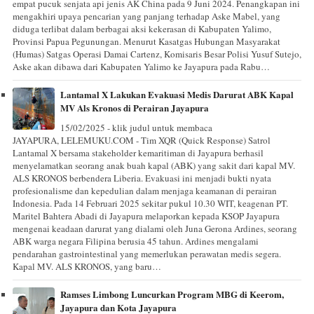
empat pucuk senjata api jenis AK China pada 9 Juni 2024. Penangkapan ini
mengakhiri upaya pencarian yang panjang terhadap Aske Mabel, yang
diduga terlibat dalam berbagai aksi kekerasan di Kabupaten Yalimo,
Provinsi Papua Pegunungan. Menurut Kasatgas Hubungan Masyarakat
(Humas) Satgas Operasi Damai Cartenz, Komisaris Besar Polisi Yusuf Sutejo,
Aske akan dibawa dari Kabupaten Yalimo ke Jayapura pada Rabu…
Lantamal X Lakukan Evakuasi Medis Darurat ABK Kapal
MV Als Kronos di Perairan Jayapura
15/02/2025 - klik judul untuk membaca
JAYAPURA, LELEMUKU.COM - Tim XQR (Quick Response) Satrol
Lantamal X bersama stakeholder kemaritiman di Jayapura berhasil
menyelamatkan seorang anak buah kapal (ABK) yang sakit dari kapal MV.
ALS KRONOS berbendera Liberia. Evakuasi ini menjadi bukti nyata
profesionalisme dan kepedulian dalam menjaga keamanan di perairan
Indonesia. Pada 14 Februari 2025 sekitar pukul 10.30 WIT, keagenan PT.
Maritel Bahtera Abadi di Jayapura melaporkan kepada KSOP Jayapura
mengenai keadaan darurat yang dialami oleh Juna Gerona Ardines, seorang
ABK warga negara Filipina berusia 45 tahun. Ardines mengalami
pendarahan gastrointestinal yang memerlukan perawatan medis segera.
Kapal MV. ALS KRONOS, yang baru…
Ramses Limbong Luncurkan Program MBG di Keerom,
Jayapura dan Kota Jayapura