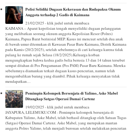
Polisi Selidiki Dugaan Kekerasan dan Rudapaksa Oknum
Anggota terhadap 2 Gadis di Kaimana
21/02/2025 - klik judul untuk membaca
KAIMANA – Aparat kepolisian tengah menyelidiki dugaan pelanggaran
yang melibatkan seorang oknum anggota Kepolisian Resor (Polres)
Kaimana, Papua Barat berinisial MEP. Kasus ini mencuat setelah dua anak
di bawah umur ditemukan di Kawasan Pasar Baru Kaimana, Distrik Kaimana
pada Kamis (20/2/2025), setelah sebelumnya di cari keluarga karena tidak
pulang ke rumah sejak Selasa (18/2/2025).Keluarga korban
mengungkapkan bahwa kedua gadis belia berusia 13 dan 14 tahun tersebut
sempat ditahan di Pos Pengamanan (Pos PAM) Pasar Baru Kaimana. Mereka
sebelumnya diamankan terkait dugaan kasus pencurian, namun telah
mengembalikan barang yang diambil. Pihak keluarga menyatakan tidak
mendapatkan…
Pemimpin Kelompok Bersenjata di Yalimo, Aske Mabel
Ditangkap Satgas Operasi Damai Cartenz
19/02/2025 - klik judul untuk membaca
JAYAPURA, LELEMUKU.COM - Pemimpin kelompok bersenjata di
Kabupaten Yalimo, Aske Mabel, telah berhasil ditangkap oleh Satuan Tugas
(Satgas) Operasi Damai Cartenz. Aske Mabel, yang merupakan mantan
anggota Polres Yalimo, telah menjadi buronan setelah melakukan pencurian