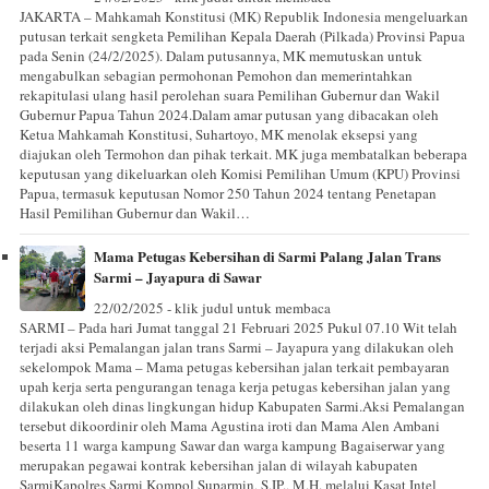
JAKARTA – Mahkamah Konstitusi (MK) Republik Indonesia mengeluarkan
putusan terkait sengketa Pemilihan Kepala Daerah (Pilkada) Provinsi Papua
pada Senin (24/2/2025). Dalam putusannya, MK memutuskan untuk
mengabulkan sebagian permohonan Pemohon dan memerintahkan
rekapitulasi ulang hasil perolehan suara Pemilihan Gubernur dan Wakil
Gubernur Papua Tahun 2024.Dalam amar putusan yang dibacakan oleh
Ketua Mahkamah Konstitusi, Suhartoyo, MK menolak eksepsi yang
diajukan oleh Termohon dan pihak terkait. MK juga membatalkan beberapa
keputusan yang dikeluarkan oleh Komisi Pemilihan Umum (KPU) Provinsi
Papua, termasuk keputusan Nomor 250 Tahun 2024 tentang Penetapan
Hasil Pemilihan Gubernur dan Wakil…
Mama Petugas Kebersihan di Sarmi Palang Jalan Trans
Sarmi – Jayapura di Sawar
22/02/2025 - klik judul untuk membaca
SARMI – Pada hari Jumat tanggal 21 Februari 2025 Pukul 07.10 Wit telah
terjadi aksi Pemalangan jalan trans Sarmi – Jayapura yang dilakukan oleh
sekelompok Mama – Mama petugas kebersihan jalan terkait pembayaran
upah kerja serta pengurangan tenaga kerja petugas kebersihan jalan yang
dilakukan oleh dinas lingkungan hidup Kabupaten Sarmi.Aksi Pemalangan
tersebut dikoordinir oleh Mama Agustina iroti dan Mama Alen Ambani
beserta 11 warga kampung Sawar dan warga kampung Bagaiserwar yang
merupakan pegawai kontrak kebersihan jalan di wilayah kabupaten
SarmiKapolres Sarmi Kompol Suparmin, S.IP., M.H. melalui Kasat Intel