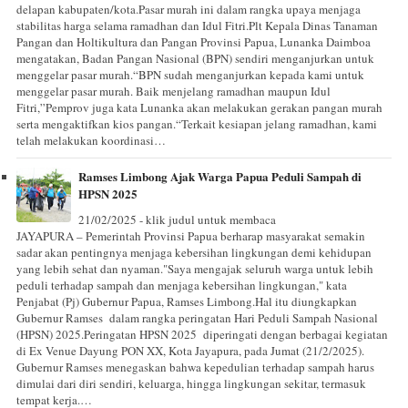
delapan kabupaten/kota.Pasar murah ini dalam rangka upaya menjaga
stabilitas harga selama ramadhan dan Idul Fitri.Plt Kepala Dinas Tanaman
Pangan dan Holtikultura dan Pangan Provinsi Papua, Lunanka Daimboa
mengatakan, Badan Pangan Nasional (BPN) sendiri menganjurkan untuk
menggelar pasar murah.“BPN sudah menganjurkan kepada kami untuk
menggelar pasar murah. Baik menjelang ramadhan maupun Idul
Fitri,”Pemprov juga kata Lunanka akan melakukan gerakan pangan murah
serta mengaktifkan kios pangan.“Terkait kesiapan jelang ramadhan, kami
telah melakukan koordinasi…
Ramses Limbong Ajak Warga Papua Peduli Sampah di
HPSN 2025
21/02/2025 - klik judul untuk membaca
JAYAPURA – Pemerintah Provinsi Papua berharap masyarakat semakin
sadar akan pentingnya menjaga kebersihan lingkungan demi kehidupan
yang lebih sehat dan nyaman."Saya mengajak seluruh warga untuk lebih
peduli terhadap sampah dan menjaga kebersihan lingkungan," kata
Penjabat (Pj) Gubernur Papua, Ramses Limbong.Hal itu diungkapkan
Gubernur Ramses dalam rangka peringatan Hari Peduli Sampah Nasional
(HPSN) 2025.Peringatan HPSN 2025 diperingati dengan berbagai kegiatan
di Ex Venue Dayung PON XX, Kota Jayapura, pada Jumat (21/2/2025).
Gubernur Ramses menegaskan bahwa kepedulian terhadap sampah harus
dimulai dari diri sendiri, keluarga, hingga lingkungan sekitar, termasuk
tempat kerja.…