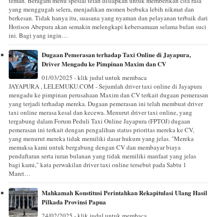
teman. Beragam menu spesial telah disiapkan untuk memberikan cita rasa
yang menggugah selera, menjadikan momen berbuka lebih nikmat dan
berkesan. Tidak hanya itu, suasana yang nyaman dan pelayanan terbaik dari
Horison Abepura akan semakin melengkapi kebersamaan selama bulan suci
ini. Bagi yang ingin…
Dugaan Pemerasan terhadap Taxi Online di Jayapura,
Driver Mengadu ke Pimpinan Maxim dan CV
01/03/2025 - klik judul untuk membaca
JAYAPURA , LELEMUKU.COM - Sejumlah driver taxi online di Jayapura
mengadu ke pimpinan perusahaan Maxim dan CV terkait dugaan pemerasan
yang terjadi terhadap mereka. Dugaan pemerasan ini telah membuat driver
taxi online merasa kesal dan kecewa. Menurut driver taxi online, yang
tergabung dalam Forum Peduli Taxi Online Jayapura (FPTOJ) dugaan
pemerasan ini terkait dengan pengalihan status prioritas mereka ke CV,
yang menurut mereka tidak memiliki dasar hukum yang jelas. "Mereka
memaksa kami untuk bergabung dengan CV dan membayar biaya
pendaftaran serta iuran bulanan yang tidak memiliki manfaat yang jelas
bagi kami," kata perwakilan driver taxi online tersebut pada Sabtu 1
Maret…
Mahkamah Konstitusi Perintahkan Rekapitulasi Ulang Hasil
Pilkada Provinsi Papua
24/02/2025 - klik judul untuk membaca