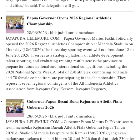
and cities," he said.The delegation will go…
Papua Governor Opens 2026 Regional Athletics
Championship
28/06/2026 - klik judul untuk membaca
JAYAPURA, LELEMUKU.COM – Papua Governor Matius Fakhiri officially
opened the 2026 Regional Athletics Championship at Mandala Stadium on
Thursday (18/6/2026).The three-day sporting event will run from June 18 to
June 20, 2026. It serves as a strategic platform for athlete development,
talent scouting, and evaluating training results across the province to
prepare for future national and international competitions, including the
2028 National Sports Week.A total of 230 athletes, comprising 160 male
and 70 female competitors, are participating in the championship. They
represent seven regional contingents of the All Indonesia Athletics
Association from Jayapura City, Keerom, Jayapura Regency,…
Gubernur Papua Resmi Buka Kejuaraan Atletik Piala
Gubernur 2026
28/06/2026 - klik judul untuk membaca
JAYAPURA, LELEMUKU.COM – Gubernur Papua Matius D. Fakhiri secara
resmi membuka Kejuaraan Daerah Atletik Piala Gubernur Papua Tahun
2026 di Stadion Mandala Jayapura pada Kamis (18/6/2026), yang akan
berlangsung selama tiga hari hingga 20 Juni 2026 dan diikuti oleh 230 atlet