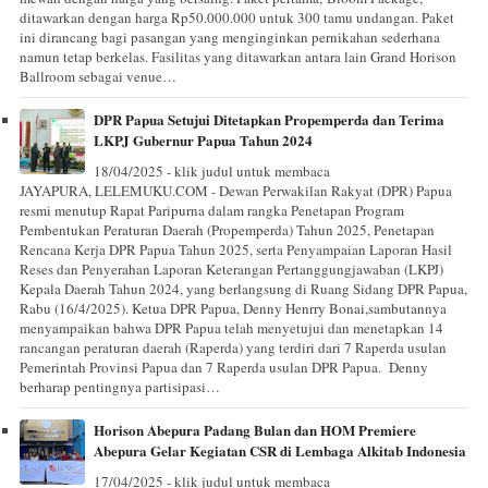
ditawarkan dengan harga Rp50.000.000 untuk 300 tamu undangan. Paket
ini dirancang bagi pasangan yang menginginkan pernikahan sederhana
namun tetap berkelas. Fasilitas yang ditawarkan antara lain Grand Horison
Ballroom sebagai venue…
DPR Papua Setujui Ditetapkan Propemperda dan Terima
LKPJ Gubernur Papua Tahun 2024
18/04/2025 - klik judul untuk membaca
JAYAPURA, LELEMUKU.COM - Dewan Perwakilan Rakyat (DPR) Papua
resmi menutup Rapat Paripurna dalam rangka Penetapan Program
Pembentukan Peraturan Daerah (Propemperda) Tahun 2025, Penetapan
Rencana Kerja DPR Papua Tahun 2025, serta Penyampaian Laporan Hasil
Reses dan Penyerahan Laporan Keterangan Pertanggungjawaban (LKPJ)
Kepala Daerah Tahun 2024, yang berlangsung di Ruang Sidang DPR Papua,
Rabu (16/4/2025). Ketua DPR Papua, Denny Henrry Bonai,sambutannya
menyampaikan bahwa DPR Papua telah menyetujui dan menetapkan 14
rancangan peraturan daerah (Raperda) yang terdiri dari 7 Raperda usulan
Pemerintah Provinsi Papua dan 7 Raperda usulan DPR Papua. Denny
berharap pentingnya partisipasi…
Horison Abepura Padang Bulan dan HOM Premiere
Abepura Gelar Kegiatan CSR di Lembaga Alkitab Indonesia
17/04/2025 - klik judul untuk membaca