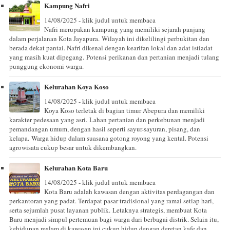
Kampung Nafri
14/08/2025 - klik judul untuk membaca
Nafri merupakan kampung yang memiliki sejarah panjang
dalam perjalanan Kota Jayapura. Wilayah ini dikelilingi perbukitan dan
berada dekat pantai. Nafri dikenal dengan kearifan lokal dan adat istiadat
yang masih kuat dipegang. Potensi perikanan dan pertanian menjadi tulang
punggung ekonomi warga.
Kelurahan Koya Koso
14/08/2025 - klik judul untuk membaca
Koya Koso terletak di bagian timur Abepura dan memiliki
karakter pedesaan yang asri. Lahan pertanian dan perkebunan menjadi
pemandangan umum, dengan hasil seperti sayur-sayuran, pisang, dan
kelapa. Warga hidup dalam suasana gotong royong yang kental. Potensi
agrowisata cukup besar untuk dikembangkan.
Kelurahan Kota Baru
14/08/2025 - klik judul untuk membaca
Kota Baru adalah kawasan dengan aktivitas perdagangan dan
perkantoran yang padat. Terdapat pasar tradisional yang ramai setiap hari,
serta sejumlah pusat layanan publik. Letaknya strategis, membuat Kota
Baru menjadi simpul pertemuan bagi warga dari berbagai distrik. Selain itu,
kehidupan malam di kawasan ini cukup hidup dengan deretan kafe dan