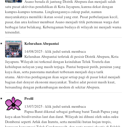
Asano berada di jantung Distrik Abepura dan menjadi salah
satu pusat aktivitas pendidikan di Kota Jayapura, karena dekat dengan
kampus-kampus ternama. Lingkungannya cukup padat, namun
masyarakatnya memiliki ikatan sosial yang erat. Pusat perbelanjaan kecil,
pasar, dan area kuliner membuat Asano menjadi titik pertemuan warga dari
berbagai latar belakang. Keberagaman budaya di wilayah ini menjadi warna
tersendiri.
Kelurahan Abepantai
14/08/2025 - klik judul untuk membaca
Kelurahan Abepantai terletak di pesisir Distrik Abepura, Kota
Jayapura. Wilayah ini terkenal dengan keindahan Teluk Youtefa dan
kehidupan nelayan yang masih terjaga. Pantai berpasir putih, perairan yang
kaya ikan, serta panorama matahari terbenam menjadi daya tarik
utama. Aktivitas perdagangan ikan segar setiap pagi di pasar lokal menjadi
bagian dari denyut ekonomi masyarakat. Tradisi adat pesisir masih kuat,
bersanding dengan perkembangan modern di sekitar Abepura.
Profil
13/07/2025 - klik judul untuk membaca
Papua Barat dikenal sebagai gerbang barat Tanah Papua yang
kaya akan biodiversitas laut dan darat. Wilayah ini dihuni oleh suku-suku
Domberai seperti Arfak dan Irarutu, serta memiliki hutan hujan tropis,
kawasan konservasi Teluk Cenderawasih, dan garis pantai eksotis di Fakfak