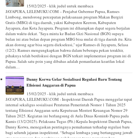
15/02/2025 - klik judul untuk membaca
JAYAPURA, LELEMUKU.COM – Penjabat Gubernur Papua, Ramses
Limbong, mendorong percepatan pelaksanaan program Makan Bergizi
Gratis (MBG) di tiga daerah, yakni Kabupaten Keerom, Kabupaten
Jayapura, dan Kota Jayapura. Program ini diharapkan dapat segera berjalan
dalam waktu dekat. "Saya minta ke Badan Gizi Nasional (BGN) supaya
bulan ini atau bulan depan program MBG bisa mulai di tiga daerah itu. Kita
akan dorong agar bisa segera dieksekusi," ujar Ramses di Jayapura, Selasa
(12/2). Ramses mengungkapkan bahwa dalam beberapa pekan terakhir,
pihaknya telah berdiskusi dengan BGN terkait implementasi program ini di
Papua. Salah satu poin yang dibahas adalah pemanfaatan kearifan lokal
dalam…
Danny Korwa Gelar Sosialisasi Regulasi Baru Tentang
Efisiensi Anggaran di Papua
15/02/2025 - klik judul untuk membaca
JAYAPURA, LELEMUKU.COM - Inspektorat Daerah Papua menggelar rapat
internal sekaligus sosialisasi Peraturan Pemerintah Nomor 1 Tahun 2025
tentang Efisiensi Anggaran serta Keputusan Menteri Keuangan Nomor 29
Tahun 2025. Kegiatan ini berlangsung di Aula Dinas Kominfo Papua pada
Kamis (13/2/2025). Pelaksana Tugas (Plt.) Kepala Inspektorat Daerah Papua,
Danny Korwa, menegaskan pentingnya pemahaman terhadap regulasi baru
bagi seluruh jajaran inspektorat. “Sebagai lembaga yang bertanggung jawab
atas pengawasan dan pembinaan pelaksanaan tugas pemerintahan,