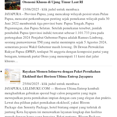
Otonomi Khusus di Ujung Timur Laut RI
15/06/2025 - klik judul untuk membaca
JAYAPURA – Provinsi Papua, yang mencakup wilayah pesisir utara Pulau
Papua, mencatat perkembangan penting sejak pemekaran wilayah pada 30
Juni 2022 membentuk tiga provinsi baru: Papua Tengah, Papua
Pegunungan, dan Papua Selatan. Setelah pemekaran tersebut, jumlah
penduduk Papua (provinsi induk) tercatat sebesar 1.101.733 jiwa pada
pertengahan 2024 Penjabat Gubernur Papua adalah Ramses Limbong,
seorang purnawirawan TNI yang mulai memimpin sejak 5 Agustus 2024,
sementara posisi Wakil Gubernur masih lowong. Di Dewan Perwakilan
Rakyat Papua (DPRP), terdapat 56 anggota dengan komposisi partai yang
beragam, termasuk partai Otsus yang menempati 11 kursi dari jalur
khusus…
Rayakan Momen Istimewa dengan Paket Pernikahan
Eksklusif dari Horison Ultima Entrop Jayapura
25/04/2025 - klik judul untuk membaca
JAYAPURA, LELEMUKU.COM — Horison Ultima Entrop kembali
menghadirkan gebrakan spesial bagi calon pengantin yang ingin
mewujudkan pesta pernikahan impian dengan cara yang elegan dan praktis.
Lewat dua pilihan paket pernikahan eksklusif, yakni Bloom
Package dan Serenity Package, hotel bintang empat yang terletak di
jantung Kota Jayapura ini menawarkan layanan lengkap dan fasilitas
mewah dengan harga yang bersaing. Paket pertama, Bloom Package,