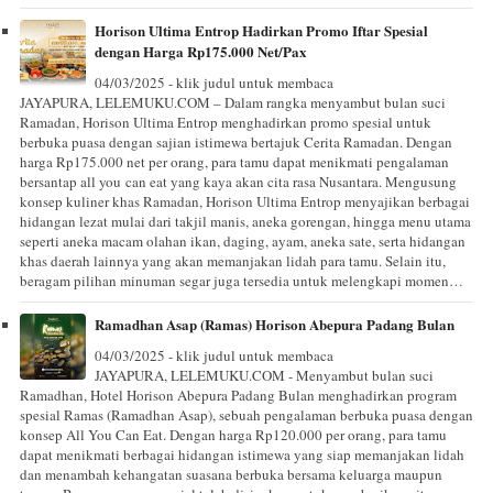
Horison Ultima Entrop Hadirkan Promo Iftar Spesial
dengan Harga Rp175.000 Net/Pax
04/03/2025 - klik judul untuk membaca
JAYAPURA, LELEMUKU.COM – Dalam rangka menyambut bulan suci
Ramadan, Horison Ultima Entrop menghadirkan promo spesial untuk
berbuka puasa dengan sajian istimewa bertajuk Cerita Ramadan. Dengan
harga Rp175.000 net per orang, para tamu dapat menikmati pengalaman
bersantap all you can eat yang kaya akan cita rasa Nusantara. Mengusung
konsep kuliner khas Ramadan, Horison Ultima Entrop menyajikan berbagai
hidangan lezat mulai dari takjil manis, aneka gorengan, hingga menu utama
seperti aneka macam olahan ikan, daging, ayam, aneka sate, serta hidangan
khas daerah lainnya yang akan memanjakan lidah para tamu. Selain itu,
beragam pilihan minuman segar juga tersedia untuk melengkapi momen…
Ramadhan Asap (Ramas) Horison Abepura Padang Bulan
04/03/2025 - klik judul untuk membaca
JAYAPURA, LELEMUKU.COM - Menyambut bulan suci
Ramadhan, Hotel Horison Abepura Padang Bulan menghadirkan program
spesial Ramas (Ramadhan Asap), sebuah pengalaman berbuka puasa dengan
konsep All You Can Eat. Dengan harga Rp120.000 per orang, para tamu
dapat menikmati berbagai hidangan istimewa yang siap memanjakan lidah
dan menambah kehangatan suasana berbuka bersama keluarga maupun