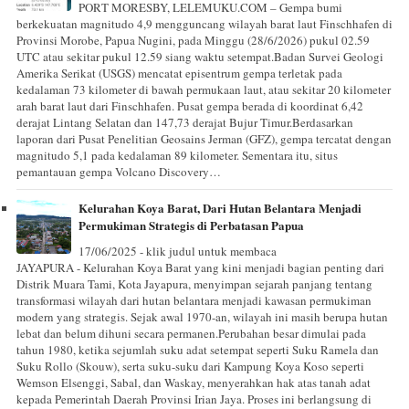
PORT MORESBY, LELEMUKU.COM – Gempa bumi
berkekuatan magnitudo 4,9 mengguncang wilayah barat laut Finschhafen di
Provinsi Morobe, Papua Nugini, pada Minggu (28/6/2026) pukul 02.59
UTC atau sekitar pukul 12.59 siang waktu setempat.Badan Survei Geologi
Amerika Serikat (USGS) mencatat episentrum gempa terletak pada
kedalaman 73 kilometer di bawah permukaan laut, atau sekitar 20 kilometer
arah barat laut dari Finschhafen. Pusat gempa berada di koordinat 6,42
derajat Lintang Selatan dan 147,73 derajat Bujur Timur.Berdasarkan
laporan dari Pusat Penelitian Geosains Jerman (GFZ), gempa tercatat dengan
magnitudo 5,1 pada kedalaman 89 kilometer. Sementara itu, situs
pemantauan gempa Volcano Discovery…
Kelurahan Koya Barat, Dari Hutan Belantara Menjadi
Permukiman Strategis di Perbatasan Papua
17/06/2025 - klik judul untuk membaca
JAYAPURA - Kelurahan Koya Barat yang kini menjadi bagian penting dari
Distrik Muara Tami, Kota Jayapura, menyimpan sejarah panjang tentang
transformasi wilayah dari hutan belantara menjadi kawasan permukiman
modern yang strategis. Sejak awal 1970-an, wilayah ini masih berupa hutan
lebat dan belum dihuni secara permanen.Perubahan besar dimulai pada
tahun 1980, ketika sejumlah suku adat setempat seperti Suku Ramela dan
Suku Rollo (Skouw), serta suku-suku dari Kampung Koya Koso seperti
Wemson Elsenggi, Sabal, dan Waskay, menyerahkan hak atas tanah adat
kepada Pemerintah Daerah Provinsi Irian Jaya. Proses ini berlangsung di