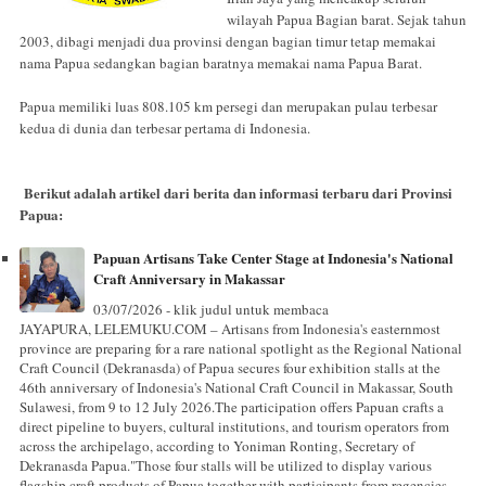
wilayah Papua Bagian barat. Sejak tahun
2003, dibagi menjadi dua provinsi dengan bagian timur tetap memakai
nama Papua sedangkan bagian baratnya memakai nama Papua Barat.
Papua memiliki luas 808.105 km persegi dan merupakan pulau terbesar
kedua di dunia dan terbesar pertama di Indonesia.
Berikut adalah artikel dari berita dan informasi terbaru dari Provinsi
Papua:
Papuan Artisans Take Center Stage at Indonesia's National
Craft Anniversary in Makassar
03/07/2026 - klik judul untuk membaca
JAYAPURA, LELEMUKU.COM – Artisans from Indonesia's easternmost
province are preparing for a rare national spotlight as the Regional National
Craft Council (Dekranasda) of Papua secures four exhibition stalls at the
46th anniversary of Indonesia's National Craft Council in Makassar, South
Sulawesi, from 9 to 12 July 2026.The participation offers Papuan crafts a
direct pipeline to buyers, cultural institutions, and tourism operators from
across the archipelago, according to Yoniman Ronting, Secretary of
Dekranasda Papua."Those four stalls will be utilized to display various
flagship craft products of Papua together with participants from regencies