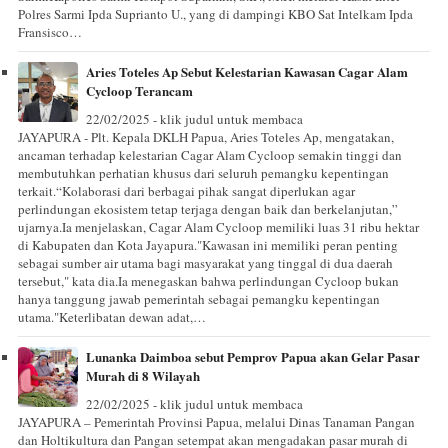
Polres Sarmi Ipda Suprianto U., yang di dampingi KBO Sat Intelkam Ipda
Fransisco…
Aries Toteles Ap Sebut Kelestarian Kawasan Cagar Alam
Cycloop Terancam
22/02/2025 - klik judul untuk membaca
JAYAPURA - Plt. Kepala DKLH Papua, Aries Toteles Ap, mengatakan,
ancaman terhadap kelestarian Cagar Alam Cycloop semakin tinggi dan
membutuhkan perhatian khusus dari seluruh pemangku kepentingan
terkait.“Kolaborasi dari berbagai pihak sangat diperlukan agar
perlindungan ekosistem tetap terjaga dengan baik dan berkelanjutan,”
ujarnya.Ia menjelaskan, Cagar Alam Cycloop memiliki luas 31 ribu hektar
di Kabupaten dan Kota Jayapura."Kawasan ini memiliki peran penting
sebagai sumber air utama bagi masyarakat yang tinggal di dua daerah
tersebut," kata dia.Ia menegaskan bahwa perlindungan Cycloop bukan
hanya tanggung jawab pemerintah sebagai pemangku kepentingan
utama."Keterlibatan dewan adat,…
Lunanka Daimboa sebut Pemprov Papua akan Gelar Pasar
Murah di 8 Wilayah
22/02/2025 - klik judul untuk membaca
JAYAPURA – Pemerintah Provinsi Papua, melalui Dinas Tanaman Pangan
dan Holtikultura dan Pangan setempat akan mengadakan pasar murah di