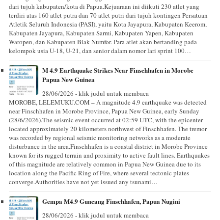
dari tujuh kabupaten/kota di Papua.Kejuaraan ini diikuti 230 atlet yang
terdiri atas 160 atlet putra dan 70 atlet putri dari tujuh kontingen Persatuan
Atletik Seluruh Indonesia (PASI), yaitu Kota Jayapura, Kabupaten Keerom,
Kabupaten Jayapura, Kabupaten Sarmi, Kabupaten Yapen, Kabupaten
Waropen, dan Kabupaten Biak Numfor. Para atlet akan bertanding pada
kelompok usia U-18, U-21, dan senior dalam nomor lari sprint 100…
M 4.9 Earthquake Strikes Near Finschhafen in Morobe
Papua New Guinea
28/06/2026 - klik judul untuk membaca
MOROBE, LELEMUKU.COM – A magnitude 4.9 earthquake was detected
near Finschhafen in Morobe Province, Papua New Guinea, early Sunday
(28/6/2026).The seismic event occurred at 02:59 UTC, with the epicenter
located approximately 20 kilometers northwest of Finschhafen. The tremor
was recorded by regional seismic monitoring networks as a moderate
disturbance in the area.Finschhafen is a coastal district in Morobe Province
known for its rugged terrain and proximity to active fault lines. Earthquakes
of this magnitude are relatively common in Papua New Guinea due to its
location along the Pacific Ring of Fire, where several tectonic plates
converge.Authorities have not yet issued any tsunami…
Gempa M4.9 Guncang Finschhafen, Papua Nugini
28/06/2026 - klik judul untuk membaca