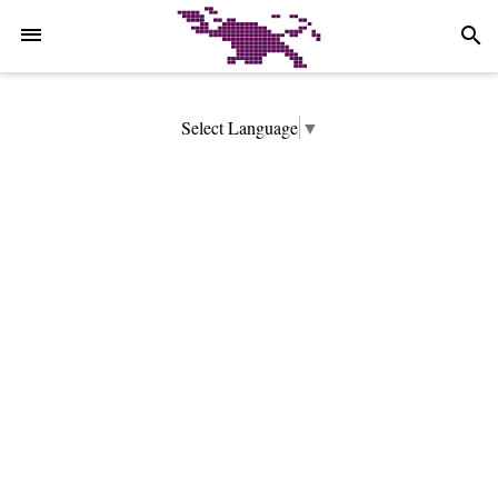
-->
search
Select Language
▼