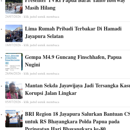
Presenter TVRI Papua Barat Yanto Idorway
Masih Hilang
24/07/2026 - klik judul untuk membaca
Lima Rumah Pribadi Terbakar Di Hamadi
Jayapura Selatan
18/07/2026 - klik judul untuk membaca
Gempa M4.9 Guncang Finschhafen, Papua
Nugini
28/06/2026 - klik judul untuk membaca
Mantan Sekda Jayawijaya Jadi Tersangka Kas
Korupsi Jalan Lingkar
05/07/2026 - klik judul untuk membaca
BRI Region 18 Jayapura Salurkan Bantuan C
untuk RS Bhayangkara Polda Papua pada
Peringatan Hari Bhayangkara ke-80