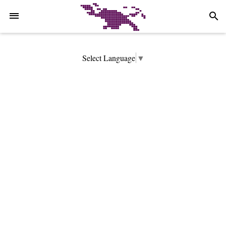
-->
search
Select Language
▼