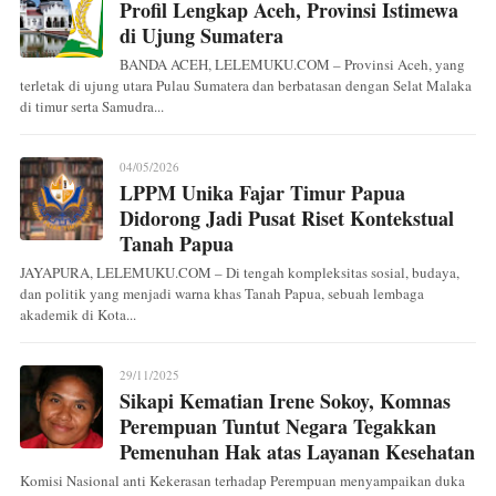
Profil Lengkap Aceh, Provinsi Istimewa
di Ujung Sumatera
BANDA ACEH, LELEMUKU.COM – Provinsi Aceh, yang
terletak di ujung utara Pulau Sumatera dan berbatasan dengan Selat Malaka
di timur serta Samudra...
04/05/2026
LPPM Unika Fajar Timur Papua
Didorong Jadi Pusat Riset Kontekstual
Tanah Papua
JAYAPURA, LELEMUKU.COM – Di tengah kompleksitas sosial, budaya,
dan politik yang menjadi warna khas Tanah Papua, sebuah lembaga
akademik di Kota...
29/11/2025
Sikapi Kematian Irene Sokoy, Komnas
Perempuan Tuntut Negara Tegakkan
Pemenuhan Hak atas Layanan Kesehatan
Komisi Nasional anti Kekerasan terhadap Perempuan menyampaikan duka