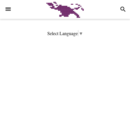
-->
search
Select Language
▼