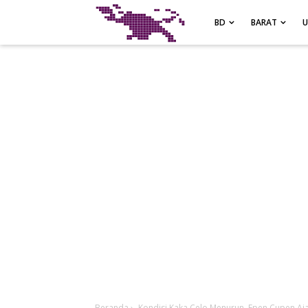
-->
BD
BARAT
Beranda
›
Kondisi Kaka Celo Menurun, Epen Cupen A