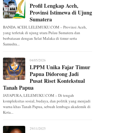
Profil Lengkap Aceh,
Provinsi Istimewa di Ujung
Sumatera
BANDA ACEH, LELEMUKU.COM – Provinsi Aceh,
yang terletak di ujung utara Pulau Sumatera dan
berbatasan dengan Selat Malaka di timur serta
Samudra...
04/05/2026
LPPM Unika Fajar Timur
Papua Didorong Jadi
Pusat Riset Kontekstual
Tanah Papua
JAYAPURA, LELEMUKU.COM – Di tengah
kompleksitas sosial, budaya, dan politik yang menjadi
warna khas Tanah Papua, sebuah lembaga akademik di
Kota...
29/11/2025