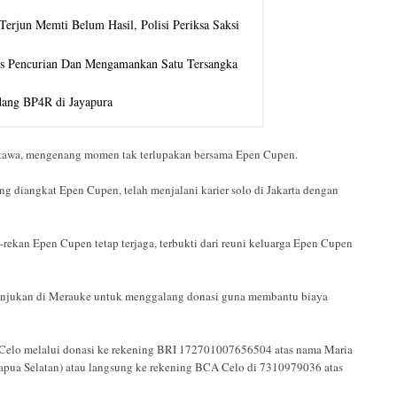
erjun Memti Belum Hasil, Polisi Periksa Saksi
us Pencurian Dan Mengamankan Satu Tersangka
idang BP4R di Jayapura
ertawa, mengenang momen tak terlupakan bersama Epen Cupen.
ang diangkat Epen Cupen, telah menjalani karier solo di Jakarta dengan
rekan Epen Cupen tetap terjaga, terbukti dari reuni keluarga Epen Cupen
rtunjukan di Merauke untuk menggalang donasi guna membantu biaya
 Celo melalui donasi ke rekening BRI 172701007656504 atas nama Maria
apua Selatan) atau langsung ke rekening BCA Celo di 7310979036 atas