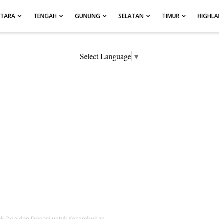
UTARA
TENGAH
GUNUNG
SELATAN
TIMUR
HIGHL
Select Language
▼
jak Doa dan Donasi untuk Kesembuhan