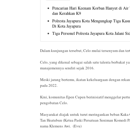
Pencarian Hari Keenam Korban Hanyut di Air T
dan Kerahkan K9
Polresta Jayapura Kota Mengungkap Tiga Kas
Di Kota Jayapura
Tiga Personel Polresta Jayapura Kota Jalani S
Dalam kunjungan tersebut, Celo mulai tersenyum dan t
Celo, yang dikenal sebagai salah satu talenta berbakat y
manajemennya sendiri sejak 2016.
Meski jarang bertemu, ikatan kekeluargaan dengan rekan-
pada 2022.
Kini, komunitas Epen Cupen berinisiatif menggelar pe
pengobatan Celo.
Masyarakat diajak untuk turut meringankan beban Kaka
Tan Heatubun (Ketua Paski Persatuan Seniman Komedi P
nama Klemens Awi. (Evu)