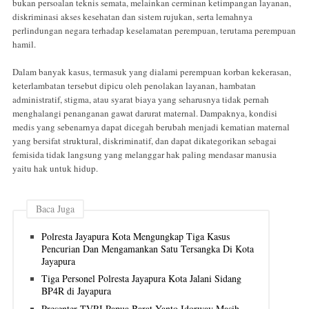
bukan persoalan teknis semata, melainkan cerminan ketimpangan layanan,
diskriminasi akses kesehatan dan sistem rujukan, serta lemahnya
perlindungan negara terhadap keselamatan perempuan, terutama perempuan
hamil.
Dalam banyak kasus, termasuk yang dialami perempuan korban kekerasan,
keterlambatan tersebut dipicu oleh penolakan layanan, hambatan
administratif, stigma, atau syarat biaya yang seharusnya tidak pernah
menghalangi penanganan gawat darurat maternal. Dampaknya, kondisi
medis yang sebenarnya dapat dicegah berubah menjadi kematian maternal
yang bersifat struktural, diskriminatif, dan dapat dikategorikan sebagai
femisida tidak langsung yang melanggar hak paling mendasar manusia
yaitu hak untuk hidup.
Baca Juga
Polresta Jayapura Kota Mengungkap Tiga Kasus
Pencurian Dan Mengamankan Satu Tersangka Di Kota
Jayapura
Tiga Personel Polresta Jayapura Kota Jalani Sidang
BP4R di Jayapura
Presenter TVRI Papua Barat Yanto Idorway Masih