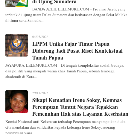
di Ujung Sumatera
BANDA ACEH, LELEMUKU.COM – Provinsi Aceh, yang
terletak di ujung utara Pulau Sumatera dan berbatasan dengan Selat Malaka
di timur serta Samudra...
04/05/2026
LPPM Unika Fajar Timur Papua
Didorong Jadi Pusat Riset Kontekstual
Tanah Papua
JAYAPURA, LELEMUKU.COM – Di tengah kompleksitas sosial, budaya,
dan politik yang menjadi warna khas Tanah Papua, sebuah lembaga
akademik di Kota...
29/11/2025
Sikapi Kematian Irene Sokoy, Komnas
Perempuan Tuntut Negara Tegakkan
Pemenuhan Hak atas Layanan Kesehatan
Komisi Nasional anti Kekerasan terhadap Perempuan menyampaikan duka
cita mendalam dan solidaritas kepada keluarga Irene Sokoy, seorang
perempuan yang...