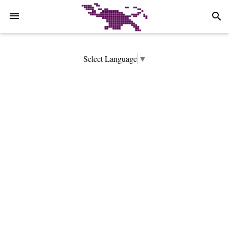
-->
search
Select Language
▼