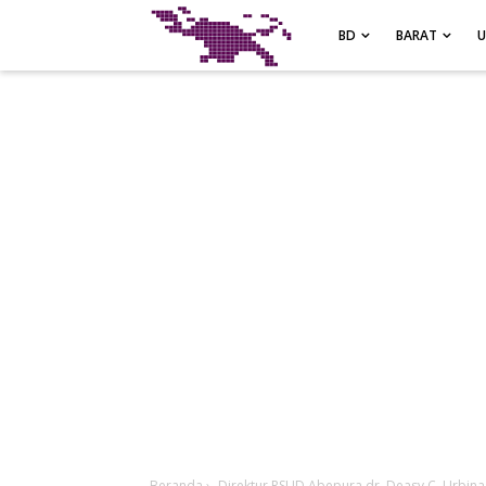
-->
BD
BARAT
Beranda
›
Direktur RSUD Abepura dr. Deasy C. Urbina