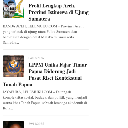
Profil Lengkap Aceh,
Provinsi Istimewa di Ujung
Sumatera
BANDA ACEH, LELEMUKU.COM – Provinsi Aceh,
yang terletak di ujung utara Pulau Sumatera dan
berbatasan dengan Selat Malaka di timur serta
Samudra...
04/05/2026
LPPM Unika Fajar Timur
Papua Didorong Jadi
Pusat Riset Kontekstual
Tanah Papua
JAYAPURA, LELEMUKU.COM – Di tengah
kompleksitas sosial, budaya, dan politik yang menjadi
warna khas Tanah Papua, sebuah lembaga akademik di
Kota...
29/11/2025