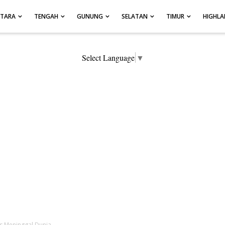
UTARA
TENGAH
GUNUNG
SELATAN
TIMUR
HIGHL
Select Language
▼
s Meninggal Dunia