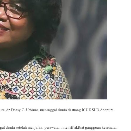
dr. Deasy C. Urbinas, meninggal dunia di ruang ICU RSUD Abepura
al dunia setelah menjalani perawatan intensif akibat gangguan kesehatan