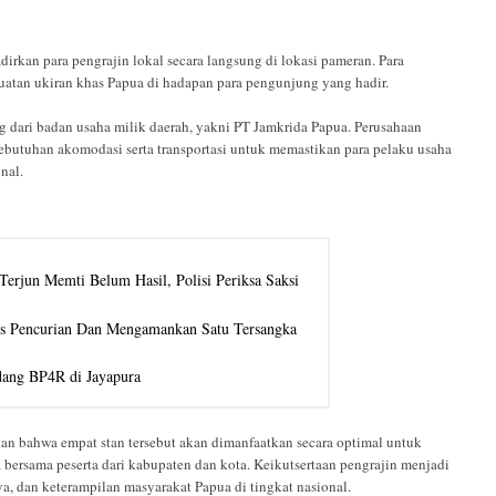
irkan para pengrajin lokal secara langsung di lokasi pameran. Para
uatan ukiran khas Papua di hadapan para pengunjung yang hadir.
 dari badan usaha milik daerah, yakni PT Jamkrida Papua. Perusahaan
 kebutuhan akomodasi serta transportasi untuk memastikan para pelaku usaha
nal.
erjun Memti Belum Hasil, Polisi Periksa Saksi
us Pencurian Dan Mengamankan Satu Tersangka
idang BP4R di Jayapura
n bahwa empat stan tersebut akan dimanfaatkan secara optimal untuk
ersama peserta dari kabupaten dan kota. Keikutsertaan pengrajin menjadi
, dan keterampilan masyarakat Papua di tingkat nasional.