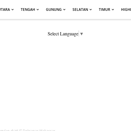
UTARA
TENGAH
GUNUNG
SELATAN
TIMUR
HIGH
Select Language
▼
gulan di HUT Dekranas Makassar