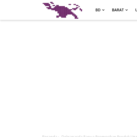
-->
BD
BARAT
Beranda
›
Dekranasda Papua Promosikan Produk Ung