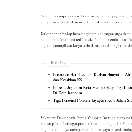
Selain menampilkan hasil kerajinan, panitia juga menghad
pengrajin tersebut akan mendemonstrasikan proses pemb
Dukungan terhadap keberangkatan kontingen juga datang
penjaminan kredit ini terlibat aktif dalam memfasilitasi
dapat menampilkan karya terbaik mereka di tingkat nasio
Baca Juga
Pencarian Hari Keenam Korban Hanyut di Air T
dan Kerahkan K9
Polresta Jayapura Kota Mengungkap Tiga Kas
Di Kota Jayapura
Tiga Personel Polresta Jayapura Kota Jalani S
Sekretaris Dekranasda Papua Yoniman Ronting menyataka
menampilkan berbagai produk kerajinan unggulan Papua b
bagian dari upaya memperkenalkan kekayaan seni, budaya