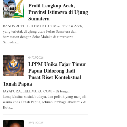
Profil Lengkap Aceh,
Provinsi Istimewa di Ujung
Sumatera
BANDA ACEH, LELEMUKU.COM – Provinsi Aceh,
yang terletak di ujung utara Pulau Sumatera dan
berbatasan dengan Selat Malaka di timur serta
Samudra...
04/05/2026
LPPM Unika Fajar Timur
Papua Didorong Jadi
Pusat Riset Kontekstual
Tanah Papua
JAYAPURA, LELEMUKU.COM – Di tengah
kompleksitas sosial, budaya, dan politik yang menjadi
warna khas Tanah Papua, sebuah lembaga akademik di
Kota...
29/11/2025