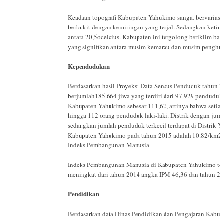
Keadaan topografi Kabupaten Yahukimo sangat bervariasi
berbukit dengan kemiringan yang terjal. Sedangkan ketin
antara 20,5ocelcius. Kabupaten ini tergolong beriklim b
yang signifikan antara musim kemarau dan musim pengh
Kependudukan
Berdasarkan hasil Proyeksi Data Sensus Penduduk tahu
berjumlah185.664 jiwa yang terdiri dari 97.929 penduduk
Kabupaten Yahukimo sebesar 111,62, arti­nya bahwa se
hingga 112 orang penduduk laki-laki. Distrik dengan ju
sedangkan jumlah penduduk terkecil terdapat di Distrik
Kabupaten Yahukimo pada tahun 2015 adalah 10.82/km2
Indeks Pembangunan Manusia
Indeks Pembangunan Manusia di Kabupaten Yahukimo terl
meningkat dari tahun 2014 angka IPM 46,36 dan tahun 
Pendidikan
Berdasarkan data Dinas Pendidikan dan Pengajaran Kabu