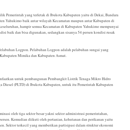
ik Pemerintah yang terletak di Ibukota Kabupaten yaitu di Dekai, Bandara
ten Yahukimo baik antar wilayah Kecamatan maupun antar Kabupaten di
ara keseluruhan, hampir semua Kecamatan di Kabupaten Yahukimo mempunyai
disi baik dan bisa digunakan, sedangkan sisanya 54 persen kondisi rusak
elabuhan Logpon. Pelabuhan Logpon adalah pelabuhan sungai yang
i Kabupaten Mimika dan Kabupaten Asmat.
nfaatkan untuk pembangunan Pembang­kit Listrik Tenaga Mikro Hidro
aga Diesel (PLTD) di Ibukota Kabupaten, untuk itu Pemerintah Kabupaten
asi oleh tiga sektor besar yakni sektor administrasi pemerintahan,
 persen. Kemudian diikuti oleh pertanian, kehutanan dan perikanan yaitu
rsen. Sektor terkecil yang memberikan partisipasi dalam struktur ekonomi