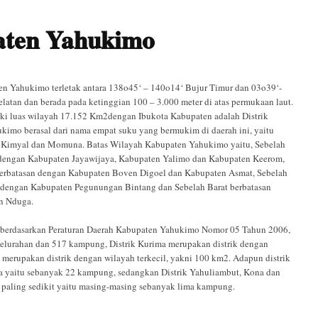
ten Yahukimo
n Yahukimo terletak antara 138o45‘ – 140o14‘ Bujur Timur dan 03o39‘-
latan dan berada pada ketinggian 100 – 3.000 meter di atas permukaan laut.
iki luas wilayah 17.152 Km2dengan Ibukota Kabupaten adalah Distrik
kimo berasal dari nama empat suku yang bermukim di daerah ini, yaitu
, Kimyal dan Momuna. Batas Wilayah Kabupaten Yahukimo yaitu, Sebelah
 dengan Kabupa­ten Jayawijaya, Kabupaten Yalimo dan Kabupaten Keerom,
berbatasan dengan Kabupaten Boven Digoel dan Kabupaten Asmat, Sebelah
 dengan Kabupaten Pegunungan Bintang dan Sebelah Barat berbatasan
n Nduga.
 berdasarkan Peraturan Daerah Kabupaten Yahukimo Nomor 05 Tahun 2006,
elurahan dan 517 kampung, Distrik Kurima merupakan distrik dengan
 merupakan distrik dengan wilayah terkecil, yakni 100 km2. Adapun distrik
a yaitu sebanyak 22 kampung, sedangkan Distrik Yahuliambut, Kona dan
paling sedikit yaitu masing-masing sebanyak lima kampung.