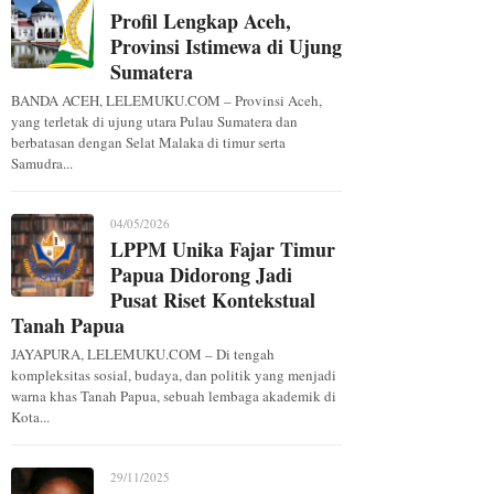
Profil Lengkap Aceh,
Provinsi Istimewa di Ujung
Sumatera
BANDA ACEH, LELEMUKU.COM – Provinsi Aceh,
yang terletak di ujung utara Pulau Sumatera dan
berbatasan dengan Selat Malaka di timur serta
Samudra...
04/05/2026
LPPM Unika Fajar Timur
Papua Didorong Jadi
Pusat Riset Kontekstual
Tanah Papua
JAYAPURA, LELEMUKU.COM – Di tengah
kompleksitas sosial, budaya, dan politik yang menjadi
warna khas Tanah Papua, sebuah lembaga akademik di
Kota...
29/11/2025