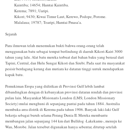
Kaintiba; 14654; Hamtai Kaintiba.
Kerema; 7891; Uaripi.
Kikori; 9430; Kiwai Timur Laut, Kerewo, Podope, Porome.
Malalaua; 19787; Toaripi, Hamtai Pmasa’a.
Sejarah
Para ilmuwan telah menemukan bukti bahwa orang-orang telah
menggunakan batu sebagai tempat berlindung di daerah Kikori-Kairi 3000
tahun yang lalu. Alat batu mereka terbuat dari bahan baku yang berasal dari
Tapini, Central, dan Hulu Sungai Kikori dan Sirebi. Pada saat itu masyarakat
pesisir berdagang kerang dan mutiara ke dataran tinggi untuk mendapatkan
kapak batu.
Pemukiman Eropa yang didirikan di Provinsi Gulf lebih lambat
dibandingkan dengan di kebanyakan provinsi dataran rendah dan provinsi
pulau lain. Masyarakat Misionaris London (LMS; London Missionary
Society) mulai menghuni di sepanjang pantai pada tahun 1884. Australia
membuka area distrik di Kerema pada tahun 1906. Banyak laki-laki Gulf
bekerja sebagai buruh selama Perang Dunia II. Mereka membantu
membangun jalan sepanjang 144 km dari Bulldog -Lakekamu-, menuju ke
Wau, Morobe. Jalan tersebut digunakan hanya sebentar, ditutup setelah