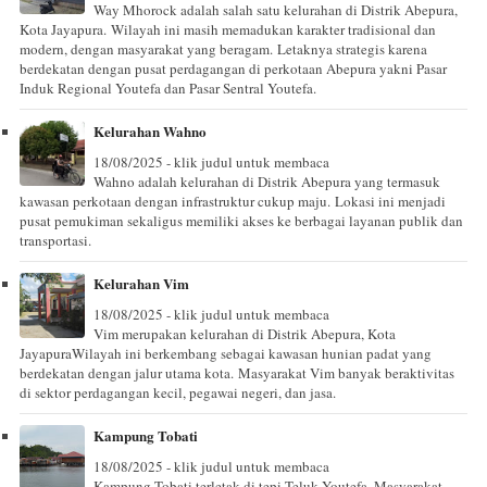
Way Mhorock adalah salah satu kelurahan di Distrik Abepura,
Kota Jayapura. Wilayah ini masih memadukan karakter tradisional dan
modern, dengan masyarakat yang beragam. Letaknya strategis karena
berdekatan dengan pusat perdagangan di perkotaan Abepura yakni Pasar
Induk Regional Youtefa dan Pasar Sentral Youtefa.
Kelurahan Wahno
18/08/2025 - klik judul untuk membaca
Wahno adalah kelurahan di Distrik Abepura yang termasuk
kawasan perkotaan dengan infrastruktur cukup maju. Lokasi ini menjadi
pusat pemukiman sekaligus memiliki akses ke berbagai layanan publik dan
transportasi.
Kelurahan Vim
18/08/2025 - klik judul untuk membaca
Vim merupakan kelurahan di Distrik Abepura, Kota
JayapuraWilayah ini berkembang sebagai kawasan hunian padat yang
berdekatan dengan jalur utama kota. Masyarakat Vim banyak beraktivitas
di sektor perdagangan kecil, pegawai negeri, dan jasa.
Kampung Tobati
18/08/2025 - klik judul untuk membaca
Kampung Tobati terletak di tepi Teluk Youtefa. Masyarakat