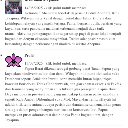
14/08/2025 - klik judul untuk membaca
Kelurahan Abepantai terletak di pesisir Distrik Abepura, Kota
Jayapura. Wilayah ini terkenal dengan keindahan Teluk Youtefa dan
kehidupan nelayan yang masih terjaga. Pantai berpasir putih, perairan yang
kaya ikan, serta panorama matahari terbenam menjadi daya tarik
utama. Aktivitas perdagangan ikan segar setiap pagi di pasar lokal menjadi
bagian dari denyut ekonomi masyarakat. Tradisi adat pesisir masih kuat,
bersanding dengan perkembangan modern di sekitar Abepura.
Profil
13/07/2025 - klik judul untuk membaca
Papua Barat dikenal sebagai gerbang barat Tanah Papua yang
kaya akan biodiversitas laut dan darat. Wilayah ini dihuni oleh suku-suku
Domberai seperti Arfak dan Irarutu, serta memiliki hutan hujan tropis,
kawasan konservasi Teluk Cenderawasih, dan garis pantai eksotis di Fakfak
dan Kaimana yang menyimpan situs lukisan gua prasejarah. Papua Barat
Daya merupakan provinsi baru yang mencakup kawasan pariwisata dunia
seperti Raja Ampat. Didominasi suku Moi, Maya, dan Tehit, wilayah ini
adalah titik temu antara budaya pesisir dan daratan, serta memainkan peran
strategis dalam pengembangan maritim dan konservasi laut. Papua
merupakan pusat administrasi dan budaya Papua bagian utara, dengan
Jayapura…