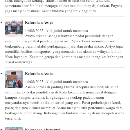
ikan, udang, dan kerang. Tradisi melaut diwariskan turun-temurun,
sementara kearifan lokal menjaga kelestarian laut tetap dijalankan. Engros
juga menjadi destinasi wisata budaya yang unik bagi turis.
Kelurahan Awiyo
14/08/2025 - klik judul untuk membaca
Awiyo dikenal sebagai kawasan padat penduduk dengan
campuran masyarakat pendatang dan asli Papua. Perekonomian di sini
berkembang pesat melalui perdagangan, jasa, dan usaha mikro. Awiyo juga
memiliki fasilitas transportasi yang memudahkan akses ke wilayah lain di
Kota Jayapura. Kegiatan gereja dan komunitas menjadi pengikat hubungan
sosial antarwarga.
Kelurahan Asano
14/08/2025 - klik judul untuk membaca
Asano berada di jantung Distrik Abepura dan menjadi salah
satu pusat aktivitas pendidikan di Kota Jayapura, karena dekat dengan
kampus-kampus ternama. Lingkungannya cukup padat, namun
masyarakatnya memiliki ikatan sosial yang erat. Pusat perbelanjaan kecil,
pasar, dan area kuliner membuat Asano menjadi titik pertemuan warga dari
berbagai latar belakang. Keberagaman budaya di wilayah ini menjadi warna
tersendiri.
Kelurahan Abepantai