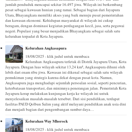
jumlah penduduk mencapai sekitar 16.497 jiwa. Wilayah ini berkembang
pesat sebagai kawasan hunian yang ramai. Sebagai bagian dari Jayapura
Utara, Bhayangkara memiliki akses yang baik menuju pusat pemerintahan
dan kawasan ekonomi. Kehidupan masyarakat di wilayah ini cukup
beragam, dengan dominasi kegiatan perdagangan kecil, jasa, serta pegawai
negeri. Populasi yang besar menjadikan Bhayangkara sebagai salah satu
kelurahan terpadat di Kota Jayapura.
Kelurahan Angkasapura
18/08/2025 - klik judul untuk membaca
Kelurahan Angkasapura terletak di Distrik Jayapura Utara, Kota
Jayapura. Dengan luas wilayah sekitar 13,24 km², Angkasapura dihuni oleh
lebih dari enam ribu jiwa. Kawasan ini dikenal sebagai salah satu wilayah
pemukiman yang strategis karena dekat dengan pusat kota. Namun,
Angkasapura juga menghadapi sejumlah persoalan sosial, seperti pencurian,
keterbatasan transportasi, dan minimnya penerangan jalan. Pemerintah Kota
Jayapura kerap melakukan kunjungan kerja ke wilayah ini untuk
menyelesaikan masalah-masalah tersebut. Dari sisi pendidikan, terdapat
fasilitas PAUD Qolbun Salim yang aktif melayani pendidikan anak usia dini
dan menjadi bagian dari pengembangan sumber daya…
Kelurahan Way Mhorock
18/08/2025 - klik judul untuk membaca