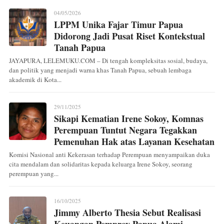
04/05/2026
LPPM Unika Fajar Timur Papua
Didorong Jadi Pusat Riset Kontekstual
Tanah Papua
JAYAPURA, LELEMUKU.COM – Di tengah kompleksitas sosial, budaya,
dan politik yang menjadi warna khas Tanah Papua, sebuah lembaga
akademik di Kota...
29/11/2025
Sikapi Kematian Irene Sokoy, Komnas
Perempuan Tuntut Negara Tegakkan
Pemenuhan Hak atas Layanan Kesehatan
Komisi Nasional anti Kekerasan terhadap Perempuan menyampaikan duka
cita mendalam dan solidaritas kepada keluarga Irene Sokoy, seorang
perempuan yang...
16/10/2025
Jimmy Alberto Thesia Sebut Realisasi
Keuangan Pemprov Papua Alami