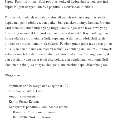
Papua. Provinsi ini memiliki populasi terkecil kedua dari semua provinsi
Papua Nugini dengan 106.898 penduduk (sensus tahun 2000).
Provinsi Gulf adalah sebuah provinsi di pesisir selatan yang luas, sedikit
kepadatan penduduknya, dan perkembangan ekonominya lambat. Provinsi
Gulf memiliki curah hujan yang tinggi, dan sungai serta rawa-rawa yang
luas, yang membuat komunikasi dan transportasi sulit. Kayu, udang, dan
kopra adalah ekspor utama Gulf. Seperempat dari penduduk Gulf telah
pindah ke provinsi lain untuk bekerja. Pembangunan jalan raya antar pulau
diusulkan dan diharapkan mampu membuka peluang di Timur Gulf. Proyek
kelapa sawit telah diajukan di distrik Baimuru dan Ihu. Cadangan minyak
dan gas alam yang besar telah ditemukan, dan pendapatan ekonomi Gulf
akan meningkat jika minyak dan gas alam tersebut dapat dikembangkan.
Ringkasan
Populasi: 68610 warga dan ekspatriat 127.
Luas tanah: 34500 km2.
Anggota parlemen: 3.
Kantor Pusat: Kerema.
Kabupaten; penduduk; dan bahasa utama:
Baimuru; 7109; Purari, Pawaia.
Ihu; 9739; Orokolo, Keuru.