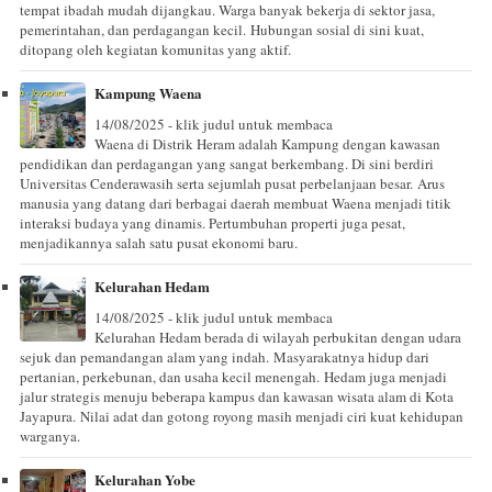
tempat ibadah mudah dijangkau. Warga banyak bekerja di sektor jasa,
pemerintahan, dan perdagangan kecil. Hubungan sosial di sini kuat,
ditopang oleh kegiatan komunitas yang aktif.
Kampung Waena
14/08/2025 - klik judul untuk membaca
Waena di Distrik Heram adalah Kampung dengan kawasan
pendidikan dan perdagangan yang sangat berkembang. Di sini berdiri
Universitas Cenderawasih serta sejumlah pusat perbelanjaan besar. Arus
manusia yang datang dari berbagai daerah membuat Waena menjadi titik
interaksi budaya yang dinamis. Pertumbuhan properti juga pesat,
menjadikannya salah satu pusat ekonomi baru.
Kelurahan Hedam
14/08/2025 - klik judul untuk membaca
Kelurahan Hedam berada di wilayah perbukitan dengan udara
sejuk dan pemandangan alam yang indah. Masyarakatnya hidup dari
pertanian, perkebunan, dan usaha kecil menengah. Hedam juga menjadi
jalur strategis menuju beberapa kampus dan kawasan wisata alam di Kota
Jayapura. Nilai adat dan gotong royong masih menjadi ciri kuat kehidupan
warganya.
Kelurahan Yobe