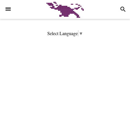
-->
search
Select Language
▼