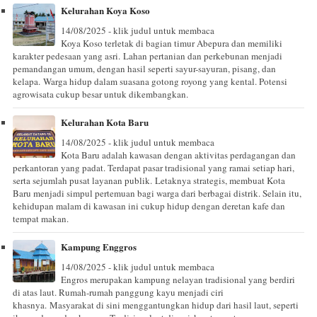
Kelurahan Koya Koso
14/08/2025 - klik judul untuk membaca
Koya Koso terletak di bagian timur Abepura dan memiliki
karakter pedesaan yang asri. Lahan pertanian dan perkebunan menjadi
pemandangan umum, dengan hasil seperti sayur-sayuran, pisang, dan
kelapa. Warga hidup dalam suasana gotong royong yang kental. Potensi
agrowisata cukup besar untuk dikembangkan.
Kelurahan Kota Baru
14/08/2025 - klik judul untuk membaca
Kota Baru adalah kawasan dengan aktivitas perdagangan dan
perkantoran yang padat. Terdapat pasar tradisional yang ramai setiap hari,
serta sejumlah pusat layanan publik. Letaknya strategis, membuat Kota
Baru menjadi simpul pertemuan bagi warga dari berbagai distrik. Selain itu,
kehidupan malam di kawasan ini cukup hidup dengan deretan kafe dan
tempat makan.
Kampung Enggros
14/08/2025 - klik judul untuk membaca
Engros merupakan kampung nelayan tradisional yang berdiri
di atas laut. Rumah-rumah panggung kayu menjadi ciri
khasnya. Masyarakat di sini menggantungkan hidup dari hasil laut, seperti