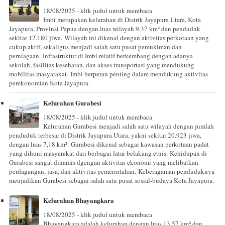
18/08/2025 - klik judul untuk membaca
Imbi merupakan kelurahan di Distrik Jayapura Utara, Kota
Jayapura, Provinsi Papua dengan luas wilayah 9,37 km² dan penduduk
sekitar 12.180 jiwa. Wilayah ini dikenal dengan aktivitas perkotaan yang
cukup aktif, sekaligus menjadi salah satu pusat pemukiman dan
perniagaan. Infrastruktur di Imbi relatif berkembang dengan adanya
sekolah, fasilitas kesehatan, dan akses transportasi yang mendukung
mobilitas masyarakat. Imbi berperan penting dalam mendukung aktivitas
perekonomian Kota Jayapura.
Kelurahan Gurabesi
18/08/2025 - klik judul untuk membaca
Kelurahan Gurabesi menjadi salah satu wilayah dengan jumlah
penduduk terbesar di Distrik Jayapura Utara, yakni sekitar 20.923 jiwa,
dengan luas 7,18 km². Gurabesi dikenal sebagai kawasan perkotaan padat
yang dihuni masyarakat dari berbagai latar belakang etnis. Kehidupan di
Gurabesi sangat dinamis dgengan aktivitas ekonomi yang melibatkan
perdagangan, jasa, dan aktivitas pemerintahan. Keberagaman penduduknya
menjadikan Gurabesi sebagai salah satu pusat sosial-budaya Kota Jayapura.
Kelurahan Bhayangkara
18/08/2025 - klik judul untuk membaca
Bhayangkara adalah kelurahan dengan luas 13,57 km² dan