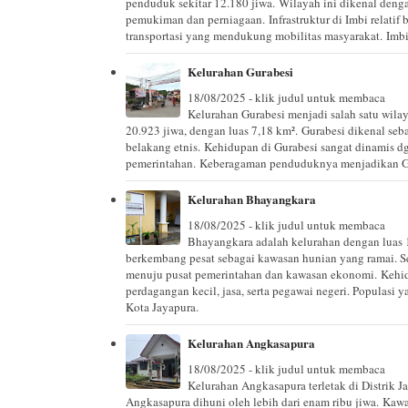
penduduk sekitar 12.180 jiwa. Wilayah ini dikenal dengan
pemukiman dan perniagaan. Infrastruktur di Imbi relatif 
transportasi yang mendukung mobilitas masyarakat. Imb
Kelurahan Gurabesi
18/08/2025 - klik judul untuk membaca
Kelurahan Gurabesi menjadi salah satu wilay
20.923 jiwa, dengan luas 7,18 km². Gurabesi dikenal seb
belakang etnis. Kehidupan di Gurabesi sangat dinamis d
pemerintahan. Keberagaman penduduknya menjadikan Gura
Kelurahan Bhayangkara
18/08/2025 - klik judul untuk membaca
Bhayangkara adalah kelurahan dengan luas 
berkembang pesat sebagai kawasan hunian yang ramai. Se
menuju pusat pemerintahan dan kawasan ekonomi. Kehid
perdagangan kecil, jasa, serta pegawai negeri. Populasi 
Kota Jayapura.
Kelurahan Angkasapura
18/08/2025 - klik judul untuk membaca
Kelurahan Angkasapura terletak di Distrik J
Angkasapura dihuni oleh lebih dari enam ribu jiwa. Kawa