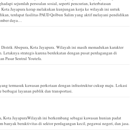
dapi sejumlah persoalan sosial, seperti pencurian, keterbatasan
h Kota Jayapura kerap melakukan kunjungan kerja ke wilayah ini untuk
dikan, terdapat fasilitas PAUD Qolbun Salim yang aktif melayani pendidikan
sumber daya…
 Distrik Abepura, Kota Jayapura. Wilayah ini masih memadukan karakter
. Letaknya strategis karena berdekatan dengan pusat perdagangan di
n Pasar Sentral Youtefa.
yang termasuk kawasan perkotaan dengan infrastruktur cukup maju. Lokasi
 berbagai layanan publik dan transportasi.
a, Kota JayapuraWilayah ini berkembang sebagai kawasan hunian padat
 banyak beraktivitas di sektor perdagangan kecil, pegawai negeri, dan jasa.