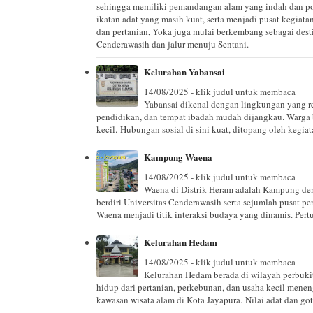
sehingga memiliki pemandangan alam yang indah dan pot
ikatan adat yang masih kuat, serta menjadi pusat kegiat
dan pertanian, Yoka juga mulai berkembang sebagai desti
Cenderawasih dan jalur menuju Sentani.
Kelurahan Yabansai
14/08/2025 - klik judul untuk membaca
Yabansai dikenal dengan lingkungan yang rel
pendidikan, dan tempat ibadah mudah dijangkau. Warga b
kecil. Hubungan sosial di sini kuat, ditopang oleh kegia
Kampung Waena
14/08/2025 - klik judul untuk membaca
Waena di Distrik Heram adalah Kampung de
berdiri Universitas Cenderawasih serta sejumlah pusat p
Waena menjadi titik interaksi budaya yang dinamis. Pert
Kelurahan Hedam
14/08/2025 - klik judul untuk membaca
Kelurahan Hedam berada di wilayah perbuk
hidup dari pertanian, perkebunan, dan usaha kecil mene
kawasan wisata alam di Kota Jayapura. Nilai adat dan go