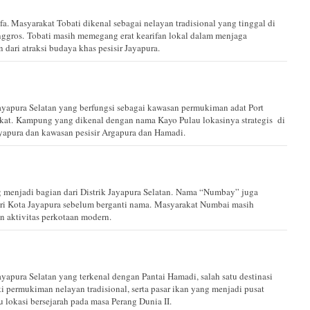
fa. Masyarakat Tobati dikenal sebagai nelayan tradisional yang tinggal di
nggros. Tobati masih memegang erat kearifan lokal dalam menjaga
dari atraksi budaya khas pesisir Jayapura.
ayapura Selatan yang berfungsi sebagai kawasan permukiman adat Port
at. Kampung yang dikenal dengan nama Kayo Pulau lokasinya strategis di
yapura dan kawasan pesisir Argapura dan Hamadi.
menjadi bagian dari Distrik Jayapura Selatan. Nama “Numbay” juga
ri Kota Jayapura sebelum berganti nama. Masyarakat Numbai masih
n aktivitas perkotaan modern.
ayapura Selatan yang terkenal dengan Pantai Hamadi, salah satu destinasi
i permukiman nelayan tradisional, serta pasar ikan yang menjadi pusat
 lokasi bersejarah pada masa Perang Dunia II.