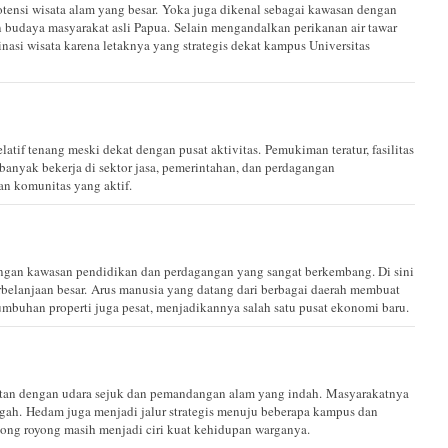
ensi wisata alam yang besar. Yoka juga dikenal sebagai kawasan dengan
an budaya masyarakat asli Papua. Selain mengandalkan perikanan air tawar
nasi wisata karena letaknya yang strategis dekat kampus Universitas
atif tenang meski dekat dengan pusat aktivitas. Pemukiman teratur, fasilitas
anyak bekerja di sektor jasa, pemerintahan, dan perdagangan
tan komunitas yang aktif.
ngan kawasan pendidikan dan perdagangan yang sangat berkembang. Di sini
erbelanjaan besar. Arus manusia yang datang dari berbagai daerah membuat
umbuhan properti juga pesat, menjadikannya salah satu pusat ekonomi baru.
itan dengan udara sejuk dan pemandangan alam yang indah. Masyarakatnya
ngah. Hedam juga menjadi jalur strategis menuju beberapa kampus dan
tong royong masih menjadi ciri kuat kehidupan warganya.