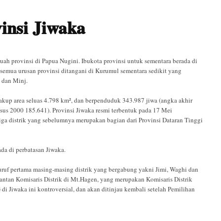
insi Jiwaka
uah provinsi di Papua Nugini. Ibukota provinsi untuk sementara berada di
semua urusan provinsi ditangani di Kurumul sementara sedikit yang
 dan Minj.
akup area seluas 4.798 km², dan berpenduduk 343.987 jiwa (angka akhir
us 2000 185.641). Provinsi Jiwaka resmi terbentuk pada 17 Mei
 tiga distrik yang sebelumnya merupakan bagian dari Provinsi Dataran Tinggi
da di perbatasan Jiwaka.
huruf pertama masing-masing distrik yang bergabung yakni Jimi, Waghi dan
ntan Komisaris Distrik di Mt.Hagen, yang merupakan Komisaris Distrik
i Jiwaka ini kontroversial, dan akan ditinjau kembali setelah Pemilihan