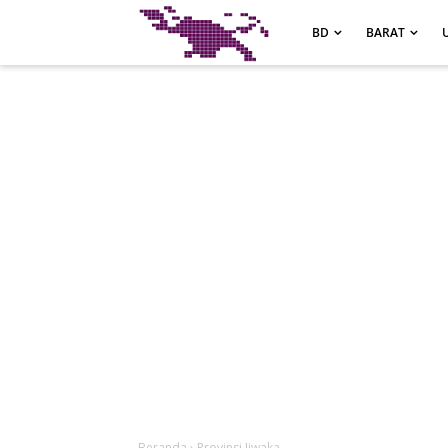
-->
BD
BARAT
Beranda
›
Provinsi Jiwaka