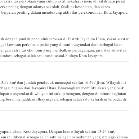
 aktivitas perkotaan yang cukup aktif, sekaligus menjadi salah satu pusat
berkembang dengan adanya sekolah, fasilitas kesehatan, dan akses
i berperan penting dalam mendukung aktivitas perekonomian Kota Jayapura.
ah dengan jumlah penduduk terbesar di Distrik Jayapura Utara, yakni sekitar
agai kawasan perkotaan padat yang dihuni masyarakat dari berbagai latar
gengan aktivitas ekonomi yang melibatkan perdagangan, jasa, dan aktivitas
besi sebagai salah satu pusat sosial-budaya Kota Jayapura.
13,57 km² dan jumlah penduduk mencapai sekitar 16.497 jiwa. Wilayah ini
bagai bagian dari Jayapura Utara, Bhayangkara memiliki akses yang baik
upan masyarakat di wilayah ini cukup beragam, dengan dominasi kegiatan
yang besar menjadikan Bhayangkara sebagai salah satu kelurahan terpadat di
ayapura Utara, Kota Jayapura. Dengan luas wilayah sekitar 13,24 km²,
san ini dikenal sebagai salah satu wilayah pemukiman yang strategis karena