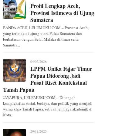
Profil Lengkap Aceh,
Provinsi Istimewa di Ujung
Sumatera
BANDA ACEH, LELEMUKU.COM – Provinsi Aceh,
yang terletak di ujung utara Pulau Sumatera dan
berbatasan dengan Selat Malaka di timur serta
Samudra...
04/05/2026
LPPM Unika Fajar Timur
Papua Didorong Jadi
Pusat Riset Kontekstual
Tanah Papua
JAYAPURA, LELEMUKU.COM – Di tengah
kompleksitas sosial, budaya, dan politik yang menjadi
warna khas Tanah Papua, sebuah lembaga akademik di
Kota...
29/11/2025