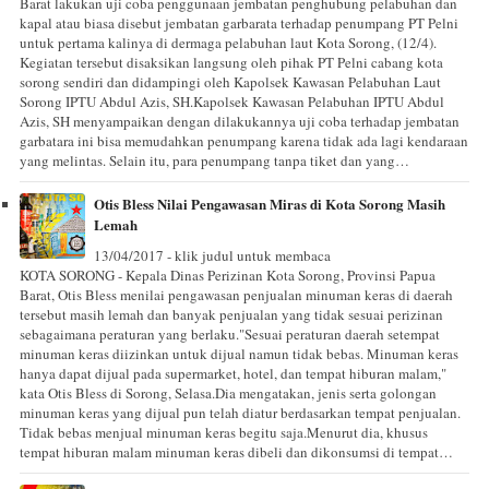
Barat lakukan uji coba penggunaan jembatan penghubung pelabuhan dan
kapal atau biasa disebut jembatan garbarata terhadap penumpang PT Pelni
untuk pertama kalinya di dermaga pelabuhan laut Kota Sorong, (12/4).
Kegiatan tersebut disaksikan langsung oleh pihak PT Pelni cabang kota
sorong sendiri dan didampingi oleh Kapolsek Kawasan Pelabuhan Laut
Sorong IPTU Abdul Azis, SH.Kapolsek Kawasan Pelabuhan IPTU Abdul
Azis, SH menyampaikan dengan dilakukannya uji coba terhadap jembatan
garbatara ini bisa memudahkan penumpang karena tidak ada lagi kendaraan
yang melintas. Selain itu, para penumpang tanpa tiket dan yang…
Otis Bless Nilai Pengawasan Miras di Kota Sorong Masih
Lemah
13/04/2017 - klik judul untuk membaca
KOTA SORONG - Kepala Dinas Perizinan Kota Sorong, Provinsi Papua
Barat, Otis Bless menilai pengawasan penjualan minuman keras di daerah
tersebut masih lemah dan banyak penjualan yang tidak sesuai perizinan
sebagaimana peraturan yang berlaku."Sesuai peraturan daerah setempat
minuman keras diizinkan untuk dijual namun tidak bebas. Minuman keras
hanya dapat dijual pada supermarket, hotel, dan tempat hiburan malam,"
kata Otis Bless di Sorong, Selasa.Dia mengatakan, jenis serta golongan
minuman keras yang dijual pun telah diatur berdasarkan tempat penjualan.
Tidak bebas menjual minuman keras begitu saja.Menurut dia, khusus
tempat hiburan malam minuman keras dibeli dan dikonsumsi di tempat…