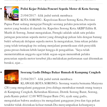
Polisi Kejar Pelaku Pencuri Sepeda Motor di Kota Sorong
21/04/2017 - klik judul untuk membaca
KOTA SORONG - Kepolisian Resor Sorong Kota, Provinsi
Papua Parat sedang mengejar Frengki seorang pelaku pencurian sepeda
motor yang beraksi di daerah itu. Kapolres Sorong Kota AKBP Edfrie R.
Maith di Sorong, Jumat mengatakan, Frengki adalah salah satu pelaku
jaringan pencurian sepeda motor yang ditangkap pekan lalu dengan barang
bukti sebanyak delapan sepeda motor. Ia mengatakan, lima rekan pelaku
yang telah tertangkap itu sedang menjalani pemeriksaan oleh penyidik
guna proses hukum lebih lanjut hingga di pengadilan. "Saya telah
memerintahkan anggota agar tidak segan-segan menembak pelaku
pencurian sepeda motor tersebut jika melakukan perlawanan saat ditemukan
beraksi, ujar…
Seorang Gadis Diduga Bakar Rumah di Kampung Cengkeh
21/04/2017 - klik judul untuk membaca
KLAWASI (KOTA SORONG)- Seorang wanita bernama Maryona
(28) yang mengalami gangguan jiwa diduga membakar rumah orang tuanya
di Kampung Cengkeh, Kelurahan Klawasi, Distrik Sorong Barat, Sorong,
pada Kamis pukul 12.00 WIT.Gaspar Baru (54), ayah sang gadis,
mengatakan bahwa anaknya itu mengalami gangguan jiwa dan tiga pekan
terakhir tidak diizinkan keluar rumah.Dia menyampaikan keluarganya