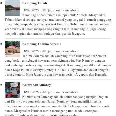
Kampung Tobati
18/08/2025 - klik judul untuk membaca
Kampung Tobati terletak di tepi Teluk Youtefa. Masyarakat
Tobati dikenal sebagai nelayan tradisional yang tinggal di rumah panggung
di atas air, serupa dengan masyarakat Enggros. Tobati masih memegang erat
kearifan lokal dalam menjaga lingkungan laut. Kampung ini juga sering
menjadi bagian dari atraksi budaya khas pesisir Jayapura.
Kampung Tahima Sorama
18/08/2025 - klik judul untuk membaca
Tahima Sorama adalah kampung di Distrik Jayapura Selatan
yang berfungsi sebagai kawasan permukiman adat Port Numbay dengan
perkembangan urban yang terus meningkat. Kampung yang dikenal dengan
nama Kayo Pulau lokasinya strategis di Teluk Jayapura dan dekat dengan
pusat ekonomi Kota Jayapura dan kawasan pesisir Argapura dan Hamadi.
Kelurahan Numbay
18/08/2025 - klik judul untuk membaca
Numbai atau Numbay adalah kelurahan yang menjadi bagian
dari Distrik Jayapura Selatan. Nama “Numbay” juga memiliki makna
historis karena merupakan nama lama dari Kota Jayapura sebelum berganti
nama. Masyarakat Numbai masih memegang tradisi adat setempat,
sekaligus berbaur dengan aktivitas perkotaan modern.