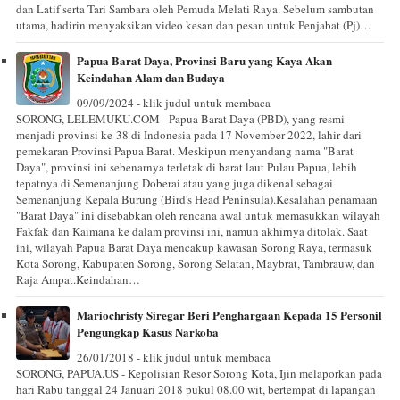
dan Latif serta Tari Sambara oleh Pemuda Melati Raya. Sebelum sambutan
utama, hadirin menyaksikan video kesan dan pesan untuk Penjabat (Pj)…
Papua Barat Daya, Provinsi Baru yang Kaya Akan
Keindahan Alam dan Budaya
09/09/2024 - klik judul untuk membaca
SORONG, LELEMUKU.COM - Papua Barat Daya (PBD), yang resmi
menjadi provinsi ke-38 di Indonesia pada 17 November 2022, lahir dari
pemekaran Provinsi Papua Barat. Meskipun menyandang nama "Barat
Daya", provinsi ini sebenarnya terletak di barat laut Pulau Papua, lebih
tepatnya di Semenanjung Doberai atau yang juga dikenal sebagai
Semenanjung Kepala Burung (Bird's Head Peninsula).Kesalahan penamaan
"Barat Daya" ini disebabkan oleh rencana awal untuk memasukkan wilayah
Fakfak dan Kaimana ke dalam provinsi ini, namun akhirnya ditolak. Saat
ini, wilayah Papua Barat Daya mencakup kawasan Sorong Raya, termasuk
Kota Sorong, Kabupaten Sorong, Sorong Selatan, Maybrat, Tambrauw, dan
Raja Ampat.Keindahan…
Mariochristy Siregar Beri Penghargaan Kepada 15 Personil
Pengungkap Kasus Narkoba
26/01/2018 - klik judul untuk membaca
SORONG, PAPUA.US - Kepolisian Resor Sorong Kota, Ijin melaporkan pada
hari Rabu tanggal 24 Januari 2018 pukul 08.00 wit, bertempat di lapangan