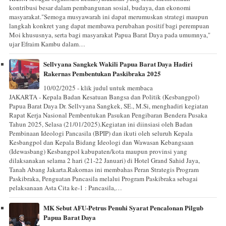
kontribusi besar dalam pembangunan sosial, budaya, dan ekonomi
masyarakat."Semoga musyawarah ini dapat merumuskan strategi maupun
langkah konkret yang dapat membawa perubahan positif bagi perempuan
Moi khususnya, serta bagi masyarakat Papua Barat Daya pada umumnya,"
ujar Efraim Kambu dalam…
Sellvyana Sangkek Wakili Papua Barat Daya Hadiri
Rakernas Pembentukan Paskibraka 2025
10/02/2025 - klik judul untuk membaca
JAKARTA - Kepala Badan Kesatuan Bangsa dan Politik (Kesbangpol)
Papua Barat Daya Dr. Sellvyana Sangkek, SE., M.Si, menghadiri kegiatan
Rapat Kerja Nasional Pembentukan Pasukan Pengibaran Bendera Pusaka
Tahun 2025, Selasa (21/01/2025).Kegiatan ini diinsiasi oleh Badan
Pembinaan Ideologi Pancasila (BPIP) dan ikuti oleh seluruh Kepala
Kesbangpol dan Kepala Bidang Ideologi dan Wawasan Kebangsaan
(Idewasbang) Kesbangpol kabupaten/kota maupun provinsi yang
dilaksanakan selama 2 hari (21-22 Januari) di Hotel Grand Sahid Jaya,
Tanah Abang Jakarta.Rakornas ini membahas Peran Strategis Program
Paskibraka, Penguatan Pancasila melalui Program Paskibraka sebagai
pelaksanaan Asta Cita ke-1 : Pancasila,…
MK Sebut AFU-Petrus Penuhi Syarat Pencalonan Pilgub
Papua Barat Daya