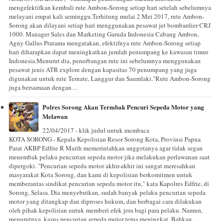
mengefektifkan kembali rute Ambon-Sorong setiap hari setelah sebelumnya
melayani empat kali seminggu.Terhitung mulai 2 Mei 2017, rute Ambon-
Sorong akan dilayani setiap hari menggunakan pesawat jet bombardier CRJ
1000. Manager Sales dan Marketing Garuda Indonesia Cabang Ambon,
Agny Gallus Pratama mengatakan, efektifnya rute Ambon-Sorong setiap
hari diharapkan dapat meningkatkan jumlah penumpang ke kawasan timur
Indonesia.Menurut dia, penerbangan rute ini sebelumnya menggunakan
pesawat jenis ATR explore dengan kapasitas 70 penumpang yang juga
digunakan untuk rute Ternate, Langgur dan Saumlaki."Rute Ambon-Sorong
juga bersamaan dengan…
Polres Sorong Akan Termbak Pencuri Sepeda Motor yang
Melawan
22/04/2017 - klik judul untuk membaca
KOTA SORONG - Kepala Kepolisian Resor Sorong Kota, Provinsi Papua
Parat AKBP Edfrie R Maith memerintahkan anggotanya agar tidak segan
menembak pelaku pencurian sepeda motor jika melakukan perlawanan saat
dipergoki. "Pencurian sepeda motor akhir-akhir ini sangat meresahkan
masyarakat Kota Sorong, dan kami di kepolisian berkomitmen untuk
memberantas sindikat pencurian sepeda motor itu," kata Kapolres Edfrie, di
Sorong, Selasa. Dia menyebutkan, sudah banyak pelaku pencurian sepeda
motor yang ditangkap dan diproses hukum, dan berbagai cara dilakukan
oleh pihak kepolisian untuk memberi efek jera bagi para pelaku. Namun,
menurutnya, kasus pencurian sepeda motor terus meningkat. Bahkan…