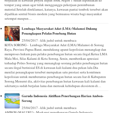
berjualan di kawasan proyek depan SMK Negeri 1 sudah dipindakan ke
tempat yang aman agar tidak mengganggu pekerjaan penimbunan
material.Setelah direklamasi, katanya, kawasan pantai tembok tersebut akan
dijadikan sentral bisnis modern yang bernuansa wisata bagi masyarakat
setempat maupun…
Lembaga Masyarakat Adat (LMA) Malamoi Dukung
Penangkapan Pelaku Penebang Hutan
25/04/2017 - klik judul untuk membaca
KOTA SORONG - Lembaga Masyarakat Adat (LMA) Malamoi di Sorong
Raya, Provinsi Papua Barat, mendukung aparat kepolisian menangkap dan
memproses hukum para pelaku penebangan hutan secara ilegal.Ketua LMA
Mala Moi, Silas Kalami di Kota Sorong, Senin, memberikan apresiasi
terhadap Polres Sorong yang menangkap seorang pelaku penebangan hutan
secara ilegal berinisial ES di kawasan kali kalami dua pekan lalu.Dia
menilai penangkapan tersebut merupakan satu prestasi serta komitmen
kepolisian untuk memberantas penebangan hutan secara liar di Kabupaten
Sorong.Menurut dia, aktivitas penebangan hutan kawasan kali kalami dan
sekitarnya sudah berjalan lama dan merusak kehidupan ekosistem di…
Garuda Indonesia Aktifkan Penerbangan Harian Ambon-
Sorong
25/04/2017 - klik judul untuk membaca
AMBON (MALUKU) - Maskapai penerbangan Garuda Indonesia