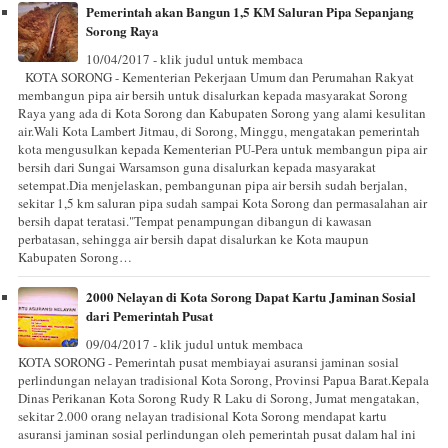
Pemerintah akan Bangun 1,5 KM Saluran Pipa Sepanjang
Sorong Raya
10/04/2017 - klik judul untuk membaca
KOTA SORONG - Kementerian Pekerjaan Umum dan Perumahan Rakyat
membangun pipa air bersih untuk disalurkan kepada masyarakat Sorong
Raya yang ada di Kota Sorong dan Kabupaten Sorong yang alami kesulitan
air.Wali Kota Lambert Jitmau, di Sorong, Minggu, mengatakan pemerintah
kota mengusulkan kepada Kementerian PU-Pera untuk membangun pipa air
bersih dari Sungai Warsamson guna disalurkan kepada masyarakat
setempat.Dia menjelaskan, pembangunan pipa air bersih sudah berjalan,
sekitar 1,5 km saluran pipa sudah sampai Kota Sorong dan permasalahan air
bersih dapat teratasi."Tempat penampungan dibangun di kawasan
perbatasan, sehingga air bersih dapat disalurkan ke Kota maupun
Kabupaten Sorong…
2000 Nelayan di Kota Sorong Dapat Kartu Jaminan Sosial
dari Pemerintah Pusat
09/04/2017 - klik judul untuk membaca
KOTA SORONG - Pemerintah pusat membiayai asuransi jaminan sosial
perlindungan nelayan tradisional Kota Sorong, Provinsi Papua Barat.Kepala
Dinas Perikanan Kota Sorong Rudy R Laku di Sorong, Jumat mengatakan,
sekitar 2.000 orang nelayan tradisional Kota Sorong mendapat kartu
asuransi jaminan sosial perlindungan oleh pemerintah pusat dalam hal ini