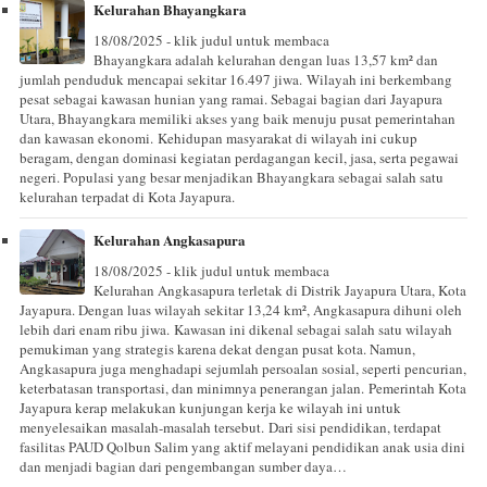
Kelurahan Bhayangkara
18/08/2025 - klik judul untuk membaca
Bhayangkara adalah kelurahan dengan luas 13,57 km² dan
jumlah penduduk mencapai sekitar 16.497 jiwa. Wilayah ini berkembang
pesat sebagai kawasan hunian yang ramai. Sebagai bagian dari Jayapura
Utara, Bhayangkara memiliki akses yang baik menuju pusat pemerintahan
dan kawasan ekonomi. Kehidupan masyarakat di wilayah ini cukup
beragam, dengan dominasi kegiatan perdagangan kecil, jasa, serta pegawai
negeri. Populasi yang besar menjadikan Bhayangkara sebagai salah satu
kelurahan terpadat di Kota Jayapura.
Kelurahan Angkasapura
18/08/2025 - klik judul untuk membaca
Kelurahan Angkasapura terletak di Distrik Jayapura Utara, Kota
Jayapura. Dengan luas wilayah sekitar 13,24 km², Angkasapura dihuni oleh
lebih dari enam ribu jiwa. Kawasan ini dikenal sebagai salah satu wilayah
pemukiman yang strategis karena dekat dengan pusat kota. Namun,
Angkasapura juga menghadapi sejumlah persoalan sosial, seperti pencurian,
keterbatasan transportasi, dan minimnya penerangan jalan. Pemerintah Kota
Jayapura kerap melakukan kunjungan kerja ke wilayah ini untuk
menyelesaikan masalah-masalah tersebut. Dari sisi pendidikan, terdapat
fasilitas PAUD Qolbun Salim yang aktif melayani pendidikan anak usia dini
dan menjadi bagian dari pengembangan sumber daya…