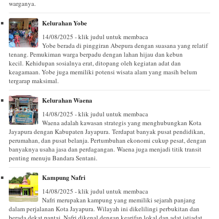
warganya.
Kelurahan Yobe
14/08/2025 - klik judul untuk membaca
Yobe berada di pinggiran Abepura dengan suasana yang relatif
tenang. Pemukiman warga berpadu dengan lahan hijau dan kebun
kecil. Kehidupan sosialnya erat, ditopang oleh kegiatan adat dan
keagamaan. Yobe juga memiliki potensi wisata alam yang masih belum
tergarap maksimal.
Kelurahan Waena
14/08/2025 - klik judul untuk membaca
Waena adalah kawasan strategis yang menghubungkan Kota
Jayapura dengan Kabupaten Jayapura. Terdapat banyak pusat pendidikan,
perumahan, dan pusat belanja. Pertumbuhan ekonomi cukup pesat, dengan
banyaknya usaha jasa dan perdagangan. Waena juga menjadi titik transit
penting menuju Bandara Sentani.
Kampung Nafri
14/08/2025 - klik judul untuk membaca
Nafri merupakan kampung yang memiliki sejarah panjang
dalam perjalanan Kota Jayapura. Wilayah ini dikelilingi perbukitan dan
berada dekat pantai. Nafri dikenal dengan kearifan lokal dan adat istiadat