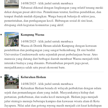
14/08/2025 - klik judul untuk membaca
Yabansai dikenal dengan lingkungan yang relatif tenang meski
dekat dengan pusat aktivitas. Pemukiman teratur, fasilitas pendidikan, dan
tempat ibadah mudah dijangkau. Warga banyak bekerja di sektor jasa,
pemerintahan, dan perdagangan kecil. Hubungan sosial di sini kuat,
ditopang oleh kegiatan komunitas yang aktif.
Kampung Waena
14/08/2025 - klik judul untuk membaca
Waena di Distrik Heram adalah Kampung dengan kawasan
pendidikan dan perdagangan yang sangat berkembang. Di sini berdiri
Universitas Cenderawasih serta sejumlah pusat perbelanjaan besar. Arus
manusia yang datang dari berbagai daerah membuat Waena menjadi titik
interaksi budaya yang dinamis. Pertumbuhan properti juga pesat,
menjadikannya salah satu pusat ekonomi baru.
Kelurahan Hedam
14/08/2025 - klik judul untuk membaca
Kelurahan Hedam berada di wilayah perbukitan dengan udara
sejuk dan pemandangan alam yang indah. Masyarakatnya hidup dari
pertanian, perkebunan, dan usaha kecil menengah. Hedam juga menjadi
jalur strategis menuju beberapa kampus dan kawasan wisata alam di Kota
Jayapura. Nilai adat dan gotong royong masih menjadi ciri kuat kehidupan