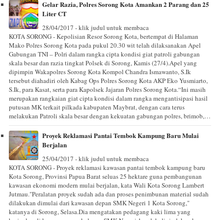
Gelar Razia, Polres Sorong Kota Amankan 2 Parang dan 25
Liter CT
28/04/2017 - klik judul untuk membaca
KOTA SORONG - Kepolisian Resor Sorong Kota, bertempat di Halaman
Mako Polres Sorong Kota pada pukul 20.30 wit telah dilaksanakan Apel
Gabungan TNI – Polri dalam rangka cipta kondisi giat patroli gabungan
skala besar dan razia tingkat Polsek di Sorong, Kamis (27/4).Apel yang
dipimpin Wakapolres Sorong Kota Kompol Chandra Ismawanto, S.Ik
tersebut diahadiri oleh Kabag Ops Polres Sorong Kota AKP Eko Yusmiarto,
S.Ik, para Kasat, serta para Kapolsek Jajaran Polres Sorong Kota.“Ini masih
merupakan rangkaian giat cipta kondisi dalam rangka mengantisipasi hasil
putusan MK terkait pilkada kabupaten Maybrat, dengan cara terus
melakukan Patroli skala besar dengan kekuatan gabungan polres, brimob,…
Proyek Reklamasi Pantai Tembok Kampung Baru Mulai
Berjalan
25/04/2017 - klik judul untuk membaca
KOTA SORONG - Proyek reklamasi kawasan pantai tembok kampung baru
Kota Sorong, Provinsi Papua Barat seluas 25 hektare guna pembangunan
kawasan ekonomi modern mulai berjalan, kata Wali Kota Sorong Lambert
Jutmau."Peralatan proyek sudah ada dan proses penimbunan material sudah
dilakukan dimulai dari kawasan depan SMK Negeri 1 Kota Sorong,"
katanya di Sorong, Selasa.Dia mengatakan pedagang kaki lima yang