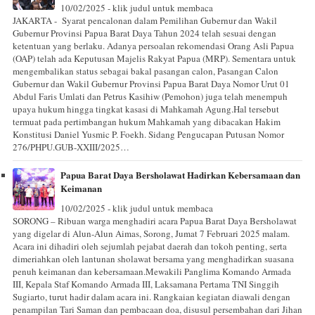
10/02/2025 - klik judul untuk membaca
JAKARTA - Syarat pencalonan dalam Pemilihan Gubernur dan Wakil
Gubernur Provinsi Papua Barat Daya Tahun 2024 telah sesuai dengan
ketentuan yang berlaku. Adanya persoalan rekomendasi Orang Asli Papua
(OAP) telah ada Keputusan Majelis Rakyat Papua (MRP). Sementara untuk
mengembalikan status sebagai bakal pasangan calon, Pasangan Calon
Gubernur dan Wakil Gubernur Provinsi Papua Barat Daya Nomor Urut 01
Abdul Faris Umlati dan Petrus Kasihiw (Pemohon) juga telah menempuh
upaya hukum hingga tingkat kasasi di Mahkamah Agung.Hal tersebut
termuat pada pertimbangan hukum Mahkamah yang dibacakan Hakim
Konstitusi Daniel Yusmic P. Foekh. Sidang Pengucapan Putusan Nomor
276/PHPU.GUB-XXIII/2025…
Papua Barat Daya Bersholawat Hadirkan Kebersamaan dan
Keimanan
10/02/2025 - klik judul untuk membaca
SORONG – Ribuan warga menghadiri acara Papua Barat Daya Bersholawat
yang digelar di Alun-Alun Aimas, Sorong, Jumat 7 Februari 2025 malam.
Acara ini dihadiri oleh sejumlah pejabat daerah dan tokoh penting, serta
dimeriahkan oleh lantunan sholawat bersama yang menghadirkan suasana
penuh keimanan dan kebersamaan.Mewakili Panglima Komando Armada
III, Kepala Staf Komando Armada III, Laksamana Pertama TNI Singgih
Sugiarto, turut hadir dalam acara ini. Rangkaian kegiatan diawali dengan
penampilan Tari Saman dan pembacaan doa, disusul persembahan dari Jihan