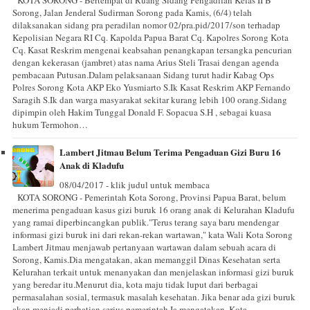
Sorong, Jalan Jenderal Sudirman Sorong pada Kamis, (6/4) telah
dilaksanakan sidang pra peradilan nomor 02/pra.pid/2017/son terhadap
Kepolisian Negara RI Cq. Kapolda Papua Barat Cq. Kapolres Sorong Kota
Cq. Kasat Reskrim mengenai keabsahan penangkapan tersangka pencurian
dengan kekerasan (jambret) atas nama Arius Steli Trasai dengan agenda
pembacaan Putusan.Dalam pelaksanaan Sidang turut hadir Kabag Ops
Polres Sorong Kota AKP Eko Yusmiarto S.Ik Kasat Reskrim AKP Fernando
Saragih S.Ik dan warga masyarakat sekitar kurang lebih 100 orang.Sidang
dipimpin oleh Hakim Tunggal Donald F. Sopacua S.H , sebagai kuasa
hukum Termohon…
Lambert Jitmau Belum Terima Pengaduan Gizi Buru 16
Anak di Kladufu
08/04/2017 - klik judul untuk membaca
KOTA SORONG - Pemerintah Kota Sorong, Provinsi Papua Barat, belum
menerima pengaduan kasus gizi buruk 16 orang anak di Kelurahan Kladufu
yang ramai diperbincangkan publik."Terus terang saya baru mendengar
informasi gizi buruk ini dari rekan-rekan wartawan," kata Wali Kota Sorong
Lambert Jitmau menjawab pertanyaan wartawan dalam sebuah acara di
Sorong, Kamis.Dia mengatakan, akan memanggil Dinas Kesehatan serta
Kelurahan terkait untuk menanyakan dan menjelaskan informasi gizi buruk
yang beredar itu.Menurut dia, kota maju tidak luput dari berbagai
permasalahan sosial, termasuk masalah kesehatan. Jika benar ada gizi buruk
akan menjadi perhatian serius pemerintah.Ia mengatakan, Kota…