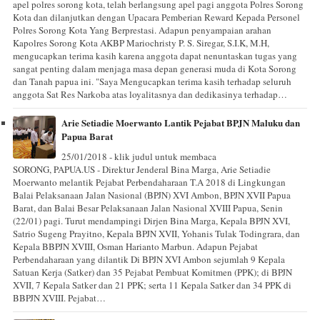
apel polres sorong kota, telah berlangsung apel pagi anggota Polres Sorong
Kota dan dilanjutkan dengan Upacara Pemberian Reward Kepada Personel
Polres Sorong Kota Yang Berprestasi. Adapun penyampaian arahan
Kapolres Sorong Kota AKBP Mariochristy P. S. Siregar, S.I.K, M.H,
mengucapkan terima kasih karena anggota dapat nenuntaskan tugas yang
sangat penting dalam menjaga masa depan generasi muda di Kota Sorong
dan Tanah papua ini. "Saya Mengucapkan terima kasih terhadap seluruh
anggota Sat Res Narkoba atas loyalitasnya dan dedikasinya terhadap…
Arie Setiadie Moerwanto Lantik Pejabat BPJN Maluku dan
Papua Barat
25/01/2018 - klik judul untuk membaca
SORONG, PAPUA.US - Direktur Jenderal Bina Marga, Arie Setiadie
Moerwanto melantik Pejabat Perbendaharaan T.A 2018 di Lingkungan
Balai Pelaksanaan Jalan Nasional (BPJN) XVI Ambon, BPJN XVII Papua
Barat, dan Balai Besar Pelaksanaan Jalan Nasional XVIII Papua, Senin
(22/01) pagi. Turut mendampingi Dirjen Bina Marga, Kepala BPJN XVI,
Satrio Sugeng Prayitno, Kepala BPJN XVII, Yohanis Tulak Todingrara, dan
Kepala BBPJN XVIII, Osman Harianto Marbun. Adapun Pejabat
Perbendaharaan yang dilantik Di BPJN XVI Ambon sejumlah 9 Kepala
Satuan Kerja (Satker) dan 35 Pejabat Pembuat Komitmen (PPK); di BPJN
XVII, 7 Kepala Satker dan 21 PPK; serta 11 Kepala Satker dan 34 PPK di
BBPJN XVIII. Pejabat…