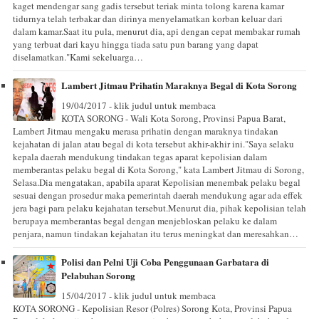
kaget mendengar sang gadis tersebut teriak minta tolong karena kamar
tidurnya telah terbakar dan dirinya menyelamatkan korban keluar dari
dalam kamar.Saat itu pula, menurut dia, api dengan cepat membakar rumah
yang terbuat dari kayu hingga tiada satu pun barang yang dapat
diselamatkan."Kami sekeluarga…
Lambert Jitmau Prihatin Maraknya Begal di Kota Sorong
19/04/2017 - klik judul untuk membaca
KOTA SORONG - Wali Kota Sorong, Provinsi Papua Barat,
Lambert Jitmau mengaku merasa prihatin dengan maraknya tindakan
kejahatan di jalan atau begal di kota tersebut akhir-akhir ini."Saya selaku
kepala daerah mendukung tindakan tegas aparat kepolisian dalam
memberantas pelaku begal di Kota Sorong," kata Lambert Jitmau di Sorong,
Selasa.Dia mengatakan, apabila aparat Kepolisian menembak pelaku begal
sesuai dengan prosedur maka pemerintah daerah mendukung agar ada effek
jera bagi para pelaku kejahatan tersebut.Menurut dia, pihak kepolisian telah
berupaya memberantas begal dengan menjebloskan pelaku ke dalam
penjara, namun tindakan kejahatan itu terus meningkat dan meresahkan…
Polisi dan Pelni Uji Coba Penggunaan Garbatara di
Pelabuhan Sorong
15/04/2017 - klik judul untuk membaca
KOTA SORONG - Kepolisian Resor (Polres) Sorong Kota, Provinsi Papua