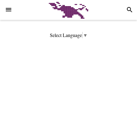
-->
search
Select Language
▼