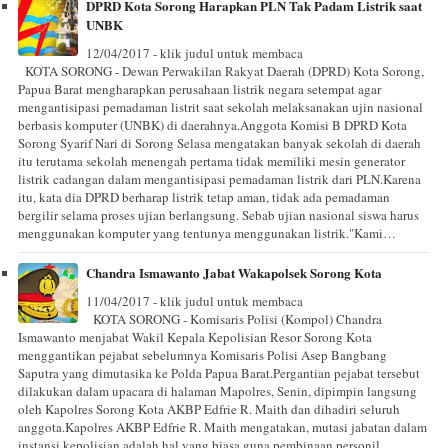
DPRD Kota Sorong Harapkan PLN Tak Padam Listrik saat
UNBK
12/04/2017 - klik judul untuk membaca
KOTA SORONG - Dewan Perwakilan Rakyat Daerah (DPRD) Kota Sorong,
Papua Barat mengharapkan perusahaan listrik negara setempat agar
mengantisipasi pemadaman listrit saat sekolah melaksanakan ujin nasional
berbasis komputer (UNBK) di daerahnya.Anggota Komisi B DPRD Kota
Sorong Syarif Nari di Sorong Selasa mengatakan banyak sekolah di daerah
itu terutama sekolah menengah pertama tidak memiliki mesin generator
listrik cadangan dalam mengantisipasi pemadaman listrik dari PLN.Karena
itu, kata dia DPRD berharap listrik tetap aman, tidak ada pemadaman
bergilir selama proses ujian berlangsung. Sebab ujian nasional siswa harus
menggunakan komputer yang tentunya menggunakan listrik."Kami…
Chandra Ismawanto Jabat Wakapolsek Sorong Kota
11/04/2017 - klik judul untuk membaca
KOTA SORONG - Komisaris Polisi (Kompol) Chandra
Ismawanto menjabat Wakil Kepala Kepolisian Resor Sorong Kota
menggantikan pejabat sebelumnya Komisaris Polisi Asep Bangbang
Saputra yang dimutasika ke Polda Papua Barat.Pergantian pejabat tersebut
dilakukan dalam upacara di halaman Mapolres, Senin, dipimpin langsung
oleh Kapolres Sorong Kota AKBP Edfrie R. Maith dan dihadiri seluruh
anggota.Kapolres AKBP Edfrie R. Maith mengatakan, mutasi jabatan dalam
instansi kepolisian adalah hal yang biasa guna pembinaan personil,