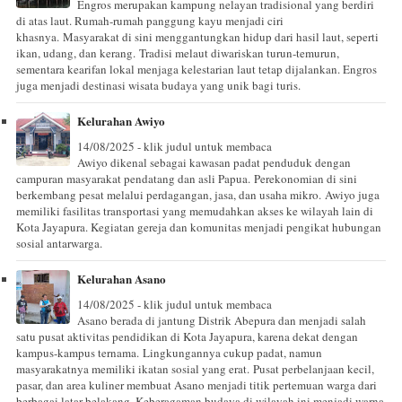
Engros merupakan kampung nelayan tradisional yang berdiri
di atas laut. Rumah-rumah panggung kayu menjadi ciri
khasnya. Masyarakat di sini menggantungkan hidup dari hasil laut, seperti
ikan, udang, dan kerang. Tradisi melaut diwariskan turun-temurun,
sementara kearifan lokal menjaga kelestarian laut tetap dijalankan. Engros
juga menjadi destinasi wisata budaya yang unik bagi turis.
Kelurahan Awiyo
14/08/2025 - klik judul untuk membaca
Awiyo dikenal sebagai kawasan padat penduduk dengan
campuran masyarakat pendatang dan asli Papua. Perekonomian di sini
berkembang pesat melalui perdagangan, jasa, dan usaha mikro. Awiyo juga
memiliki fasilitas transportasi yang memudahkan akses ke wilayah lain di
Kota Jayapura. Kegiatan gereja dan komunitas menjadi pengikat hubungan
sosial antarwarga.
Kelurahan Asano
14/08/2025 - klik judul untuk membaca
Asano berada di jantung Distrik Abepura dan menjadi salah
satu pusat aktivitas pendidikan di Kota Jayapura, karena dekat dengan
kampus-kampus ternama. Lingkungannya cukup padat, namun
masyarakatnya memiliki ikatan sosial yang erat. Pusat perbelanjaan kecil,
pasar, dan area kuliner membuat Asano menjadi titik pertemuan warga dari
berbagai latar belakang. Keberagaman budaya di wilayah ini menjadi warna