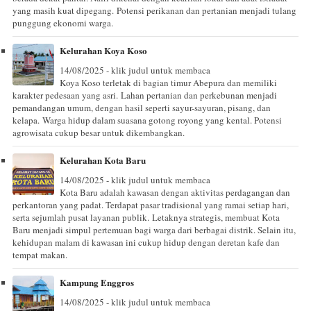
yang masih kuat dipegang. Potensi perikanan dan pertanian menjadi tulang
punggung ekonomi warga.
Kelurahan Koya Koso
14/08/2025 - klik judul untuk membaca
Koya Koso terletak di bagian timur Abepura dan memiliki
karakter pedesaan yang asri. Lahan pertanian dan perkebunan menjadi
pemandangan umum, dengan hasil seperti sayur-sayuran, pisang, dan
kelapa. Warga hidup dalam suasana gotong royong yang kental. Potensi
agrowisata cukup besar untuk dikembangkan.
Kelurahan Kota Baru
14/08/2025 - klik judul untuk membaca
Kota Baru adalah kawasan dengan aktivitas perdagangan dan
perkantoran yang padat. Terdapat pasar tradisional yang ramai setiap hari,
serta sejumlah pusat layanan publik. Letaknya strategis, membuat Kota
Baru menjadi simpul pertemuan bagi warga dari berbagai distrik. Selain itu,
kehidupan malam di kawasan ini cukup hidup dengan deretan kafe dan
tempat makan.
Kampung Enggros
14/08/2025 - klik judul untuk membaca