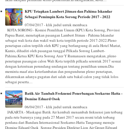
KPU Tetapkan Lambert Jitmau dan Pahima Iskandar
Sebagai Pemimpin Kota Sorong Periode 2017 - 2022
07/04/2017 - klik judul untuk membaca
KOTA SORONG - Komisi Pemilihan Umum (KPU) Kota Sorong, Provinsi
Papua Barat, menetapkan pasangan Lambert Jitmau - Pahima Iskandar
sebagai wali kota dan wakil wali kota terpilih periode 2017-2022.Pleno
penetapan calon terpilih oleh KPU yang berlangsung di aula Hotel Mariat,
Kamis, dihadiri oleh pasangan tunggal Pilkada Sorong Lambert-
Pahima.Ketua KPU Kota Sorong Azer Y Rumanasen mengatakan, pleno
penetapan pasangan calon Wali Kota terpilih pilkada serentak 2017 sesuai
dengan ketentuan perundang-undangan tentang pemilihan umum.Dia
meminta maaf atas keterlambatan dan pengunduran pleno penetapan,
dikarenakan adanya gugatan dari salah satu bakal calon yang tidak lolos
sebagai peserta…
Batik Air Tambah Frekuensi Penerbangan Soekarno Hatta -
Domine Eduard Osok
06/04/2017 - klik judul untuk membaca
JAKARTA - Maskapai Batik Air kembali menambah frekuensi jam terbang
pada rute barunya yang pada 27 Maret 2017 secara resmi telah terbang
perdana dari Bandara Internasional Soekarno-Hatta Tangerang menuju
Domine Eduard Osok Sorong.Presiden Direktur Lion Air Group Edward