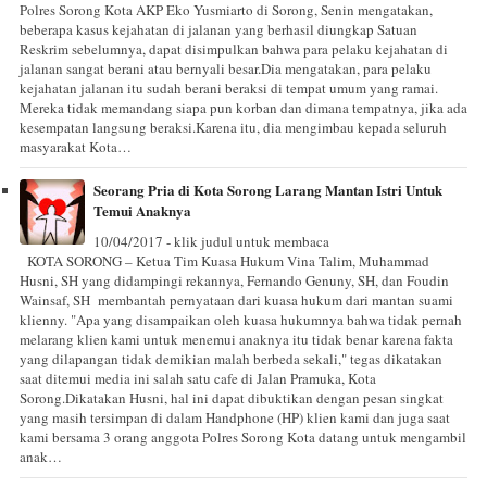
Polres Sorong Kota AKP Eko Yusmiarto di Sorong, Senin mengatakan,
beberapa kasus kejahatan di jalanan yang berhasil diungkap Satuan
Reskrim sebelumnya, dapat disimpulkan bahwa para pelaku kejahatan di
jalanan sangat berani atau bernyali besar.Dia mengatakan, para pelaku
kejahatan jalanan itu sudah berani beraksi di tempat umum yang ramai.
Mereka tidak memandang siapa pun korban dan dimana tempatnya, jika ada
kesempatan langsung beraksi.Karena itu, dia mengimbau kepada seluruh
masyarakat Kota…
Seorang Pria di Kota Sorong Larang Mantan Istri Untuk
Temui Anaknya
10/04/2017 - klik judul untuk membaca
KOTA SORONG – Ketua Tim Kuasa Hukum Vina Talim, Muhammad
Husni, SH yang didampingi rekannya, Fernando Genuny, SH, dan Foudin
Wainsaf, SH membantah pernyataan dari kuasa hukum dari mantan suami
klienny. "Apa yang disampaikan oleh kuasa hukumnya bahwa tidak pernah
melarang klien kami untuk menemui anaknya itu tidak benar karena fakta
yang dilapangan tidak demikian malah berbeda sekali," tegas dikatakan
saat ditemui media ini salah satu cafe di Jalan Pramuka, Kota
Sorong.Dikatakan Husni, hal ini dapat dibuktikan dengan pesan singkat
yang masih tersimpan di dalam Handphone (HP) klien kami dan juga saat
kami bersama 3 orang anggota Polres Sorong Kota datang untuk mengambil
anak…