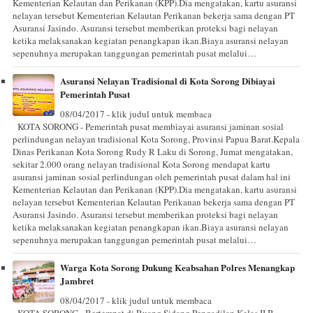
Kementerian Kelautan dan Perikanan (KPP).Dia mengatakan, kartu asuransi
nelayan tersebut Kementerian Kelautan Perikanan bekerja sama dengan PT
Asuransi Jasindo. Asuransi tersebut memberikan proteksi bagi nelayan
ketika melaksanakan kegiatan penangkapan ikan.Biaya asuransi nelayan
sepenuhnya merupakan tanggungan pemerintah pusat melalui…
Asuransi Nelayan Tradisional di Kota Sorong Dibiayai
Pemerintah Pusat
08/04/2017 - klik judul untuk membaca
KOTA SORONG - Pemerintah pusat membiayai asuransi jaminan sosial
perlindungan nelayan tradisional Kota Sorong, Provinsi Papua Barat.Kepala
Dinas Perikanan Kota Sorong Rudy R Laku di Sorong, Jumat mengatakan,
sekitar 2.000 orang nelayan tradisional Kota Sorong mendapat kartu
asuransi jaminan sosial perlindungan oleh pemerintah pusat dalam hal ini
Kementerian Kelautan dan Perikanan (KPP).Dia mengatakan, kartu asuransi
nelayan tersebut Kementerian Kelautan Perikanan bekerja sama dengan PT
Asuransi Jasindo. Asuransi tersebut memberikan proteksi bagi nelayan
ketika melaksanakan kegiatan penangkapan ikan.Biaya asuransi nelayan
sepenuhnya merupakan tanggungan pemerintah pusat melalui…
Warga Kota Sorong Dukung Keabsahan Polres Menangkap
Jambret
08/04/2017 - klik judul untuk membaca
KOTA SORONG - Bertempat di Ruang Sidang Pengadilan Kelas II B