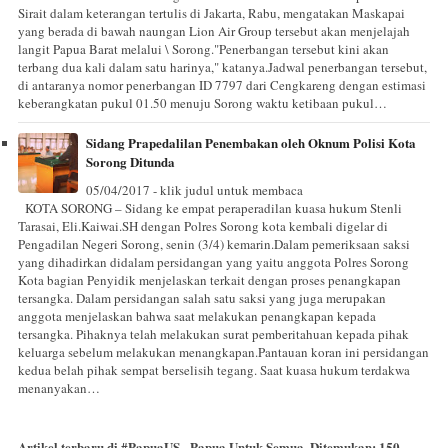
Sirait dalam keterangan tertulis di Jakarta, Rabu, mengatakan Maskapai
yang berada di bawah naungan Lion Air Group tersebut akan menjelajah
langit Papua Barat melalui \ Sorong."Penerbangan tersebut kini akan
terbang dua kali dalam satu harinya," katanya.Jadwal penerbangan tersebut,
di antaranya nomor penerbangan ID 7797 dari Cengkareng dengan estimasi
keberangkatan pukul 01.50 menuju Sorong waktu ketibaan pukul…
Sidang Prapedalilan Penembakan oleh Oknum Polisi Kota
Sorong Ditunda
05/04/2017 - klik judul untuk membaca
KOTA SORONG – Sidang ke empat peraperadilan kuasa hukum Stenli
Tarasai, Eli.Kaiwai.SH dengan Polres Sorong kota kembali digelar di
Pengadilan Negeri Sorong, senin (3/4) kemarin.Dalam pemeriksaan saksi
yang dihadirkan didalam persidangan yang yaitu anggota Polres Sorong
Kota bagian Penyidik menjelaskan terkait dengan proses penangkapan
tersangka. Dalam persidangan salah satu saksi yang juga merupakan
anggota menjelaskan bahwa saat melakukan penangkapan kepada
tersangka. Pihaknya telah melakukan surat pemberitahuan kepada pihak
keluarga sebelum melakukan menangkapan.Pantauan koran ini persidangan
kedua belah pihak sempat berselisih tegang. Saat kuasa hukum terdakwa
menanyakan…
Artikel terbaru di
#PapuaUS - Papua Untuk Semua
. Ditemukan:
150