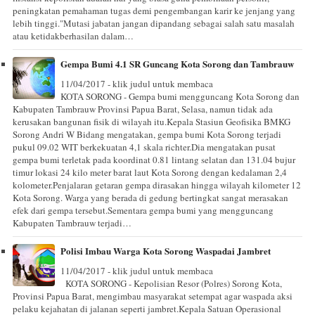
peningkatan pemahaman tugas demi pengembangan karir ke jenjang yang
lebih tinggi."Mutasi jabatan jangan dipandang sebagai salah satu masalah
atau ketidakberhasilan dalam…
Gempa Bumi 4.1 SR Guncang Kota Sorong dan Tambrauw
11/04/2017 - klik judul untuk membaca
KOTA SORONG - Gempa bumi mengguncang Kota Sorong dan
Kabupaten Tambrauw Provinsi Papua Barat, Selasa, namun tidak ada
kerusakan bangunan fisik di wilayah itu.Kepala Stasiun Geofisika BMKG
Sorong Andri W Bidang mengatakan, gempa bumi Kota Sorong terjadi
pukul 09.02 WIT berkekuatan 4,1 skala richter.Dia mengatakan pusat
gempa bumi terletak pada koordinat 0.81 lintang selatan dan 131.04 bujur
timur lokasi 24 kilo meter barat laut Kota Sorong dengan kedalaman 2,4
kolometer.Penjalaran getaran gempa dirasakan hingga wilayah kilometer 12
Kota Sorong. Warga yang berada di gedung bertingkat sangat merasakan
efek dari gempa tersebut.Sementara gempa bumi yang mengguncang
Kabupaten Tambrauw terjadi…
Polisi Imbau Warga Kota Sorong Waspadai Jambret
11/04/2017 - klik judul untuk membaca
KOTA SORONG - Kepolisian Resor (Polres) Sorong Kota,
Provinsi Papua Barat, mengimbau masyarakat setempat agar waspada aksi
pelaku kejahatan di jalanan seperti jambret.Kepala Satuan Operasional