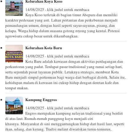
Kelurahan Koya Koso
14/08/2025 - klik judul untuk membaca
Koya Koso terletak di bagian timur Abepura dan memiliki
karakter pedesaan yang asri. Lahan pertanian dan perkebunan menjadi
pemandangan umum, dengan hasil seperti sayur-sayuran, pisang, dan
kelapa. Warga hidup dalam suasana gotong royong yang kental. Potensi
agrowisata cukup besar untuk dikembangkan.
Kelurahan Kota Baru
14/08/2025 - klik judul untuk membaca
Kota Baru adalah kawasan dengan aktivitas perdagangan dan
perkantoran yang padat. Terdapat pasar tradisional yang ramai setiap hari,
serta sejumlah pusat layanan publik. Letaknya strategis, membuat Kota
Baru menjadi simpul pertemuan bagi warga dari berbagai distrik. Selain itu,
kehidupan malam di kawasan ini cukup hidup dengan deretan kafe dan
tempat makan.
Kampung Enggros
14/08/2025 - klik judul untuk membaca
Engros merupakan kampung nelayan tradisional yang berdiri
di atas laut. Rumah-rumah panggung kayu menjadi ciri
khasnya. Masyarakat di sini menggantungkan hidup dari hasil laut, seperti
ikan, udang, dan kerang. Tradisi melaut diwariskan turun-temurun,