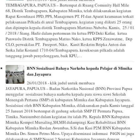
TEMBAGAPURA, PAPUA.US – Bertempat di Ruang Comunity Hall Mile
68, Distrik Tembagapura, Kabupaten Mimika, telah dilaksanakan kegiatan
Rapat Koordinasi PPD, PPS, Manajemen PT. FI dan Aparat keamanan terkait
pelaksanaan Pilkada di areal Tembagapura. kegiatan yang diikuti 25 orang
dan dipimpin kepala distrik Tembagapura Martinus Nuboba. Kamis, 25 / 01
/ 2018 / Siang. Hadir dalam pertemuan itu ketua PPD Deki Kafiar, ketua
Panwaslu Distrik Tembagapura Matius Nako, ketua KPPS Zenawatme, Dep
CLO, perwakilan PT. Freeport, Niko, Kanit Reskrim Bripka Anton dan
Serka Jafar Koramil 1710-04/Tembagapura. kesuksesan pilkada adalah
tanggung jawab penyelenggara, baik KPU,…
BNN Sosialisasi Bahaya Narkoba kepada Pelajar di Mimika
dan Jayapura
26/01/2018 - klik judul untuk membaca
JAYAPURA, PAPUA.US – Badan Narkotika Nasional (BNN) Provinsi Papua
menggelar sosialisasi bahaya narkoba kepada para siswa siswi Sekolah
Menengah Pertama (SMP) di kabupaten Mimika dan Kabupaten Jayapura.
Sosialsiasi oleh BNN Kabupaten Mimika, dilaksanakan pada Kamis tanggal
25 Januari 2018 bertempat di gedung sekolah SMP IT Permata Papua,
Timika. Narasumber dalam kegiatan itu ialah Plt. Kepala BNN Kabupaten
Mimika Kompol Mursaling,SH,MH didampingi Kasi Rehabilitasi BNN
Kabupaten Mimika Ruslan Awumbas, S.Si dan Kasi P2M BNN Kabupaten
Mimika Drs. Simon Petrus Mess. Upaya diseminasi informasi P4GN ini juga
dilaksanakan di SMP Negeri 2 Sentani Kabupaten Jayapura dengan…