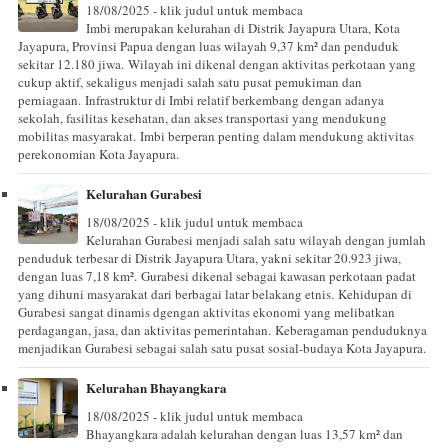
18/08/2025 - klik judul untuk membaca
Imbi merupakan kelurahan di Distrik Jayapura Utara, Kota
Jayapura, Provinsi Papua dengan luas wilayah 9,37 km² dan penduduk
sekitar 12.180 jiwa. Wilayah ini dikenal dengan aktivitas perkotaan yang
cukup aktif, sekaligus menjadi salah satu pusat pemukiman dan
perniagaan. Infrastruktur di Imbi relatif berkembang dengan adanya
sekolah, fasilitas kesehatan, dan akses transportasi yang mendukung
mobilitas masyarakat. Imbi berperan penting dalam mendukung aktivitas
perekonomian Kota Jayapura.
Kelurahan Gurabesi
18/08/2025 - klik judul untuk membaca
Kelurahan Gurabesi menjadi salah satu wilayah dengan jumlah
penduduk terbesar di Distrik Jayapura Utara, yakni sekitar 20.923 jiwa,
dengan luas 7,18 km². Gurabesi dikenal sebagai kawasan perkotaan padat
yang dihuni masyarakat dari berbagai latar belakang etnis. Kehidupan di
Gurabesi sangat dinamis dgengan aktivitas ekonomi yang melibatkan
perdagangan, jasa, dan aktivitas pemerintahan. Keberagaman penduduknya
menjadikan Gurabesi sebagai salah satu pusat sosial-budaya Kota Jayapura.
Kelurahan Bhayangkara
18/08/2025 - klik judul untuk membaca
Bhayangkara adalah kelurahan dengan luas 13,57 km² dan