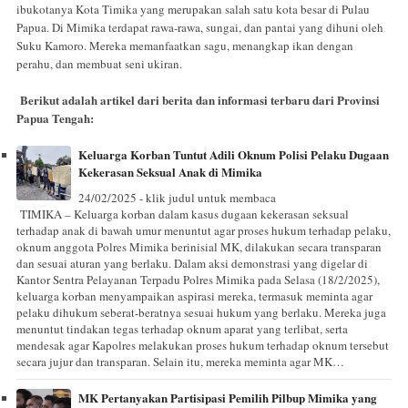
ibukotanya Kota Timika yang merupakan salah satu kota besar di Pulau
Papua. Di Mimika terdapat rawa-rawa, sungai, dan pantai yang dihuni oleh
Suku Kamoro. Mereka memanfaatkan sagu, menangkap ikan dengan
perahu, dan membuat seni ukiran.
Berikut adalah artikel dari berita dan informasi terbaru dari Provinsi
Papua Tengah:
Keluarga Korban Tuntut Adili Oknum Polisi Pelaku Dugaan
Kekerasan Seksual Anak di Mimika
24/02/2025 - klik judul untuk membaca
TIMIKA – Keluarga korban dalam kasus dugaan kekerasan seksual
terhadap anak di bawah umur menuntut agar proses hukum terhadap pelaku,
oknum anggota Polres Mimika berinisial MK, dilakukan secara transparan
dan sesuai aturan yang berlaku. Dalam aksi demonstrasi yang digelar di
Kantor Sentra Pelayanan Terpadu Polres Mimika pada Selasa (18/2/2025),
keluarga korban menyampaikan aspirasi mereka, termasuk meminta agar
pelaku dihukum seberat-beratnya sesuai hukum yang berlaku. Mereka juga
menuntut tindakan tegas terhadap oknum aparat yang terlibat, serta
mendesak agar Kapolres melakukan proses hukum terhadap oknum tersebut
secara jujur dan transparan. Selain itu, mereka meminta agar MK…
MK Pertanyakan Partisipasi Pemilih Pilbup Mimika yang