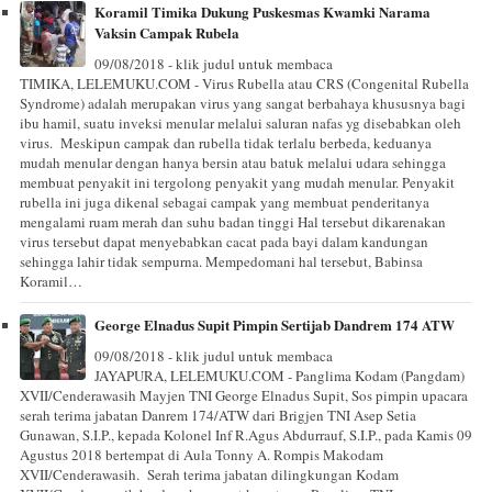
Koramil Timika Dukung Puskesmas Kwamki Narama
Vaksin Campak Rubela
09/08/2018 - klik judul untuk membaca
TIMIKA, LELEMUKU.COM - Virus Rubella atau CRS (Congenital Rubella
Syndrome) adalah merupakan virus yang sangat berbahaya khususnya bagi
ibu hamil, suatu inveksi menular melalui saluran nafas yg disebabkan oleh
virus. Meskipun campak dan rubella tidak terlalu berbeda, keduanya
mudah menular dengan hanya bersin atau batuk melalui udara sehingga
membuat penyakit ini tergolong penyakit yang mudah menular. Penyakit
rubella ini juga dikenal sebagai campak yang membuat penderitanya
mengalami ruam merah dan suhu badan tinggi Hal tersebut dikarenakan
virus tersebut dapat menyebabkan cacat pada bayi dalam kandungan
sehingga lahir tidak sempurna. Mempedomani hal tersebut, Babinsa
Koramil…
George Elnadus Supit Pimpin Sertijab Dandrem 174 ATW
09/08/2018 - klik judul untuk membaca
JAYAPURA, LELEMUKU.COM - Panglima Kodam (Pangdam)
XVII/Cenderawasih Mayjen TNI George Elnadus Supit, Sos pimpin upacara
serah terima jabatan Danrem 174/ATW dari Brigjen TNI Asep Setia
Gunawan, S.I.P., kepada Kolonel Inf R.Agus Abdurrauf, S.I.P., pada Kamis 09
Agustus 2018 bertempat di Aula Tonny A. Rompis Makodam
XVII/Cenderawasih. Serah terima jabatan dilingkungan Kodam