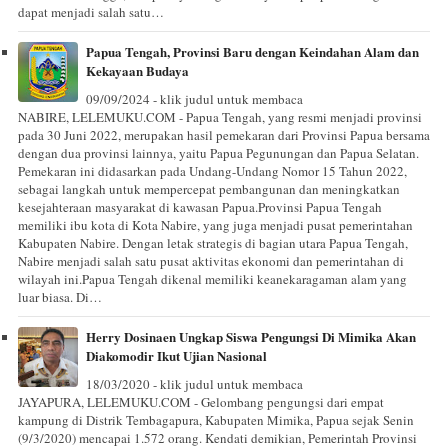
dapat menjadi salah satu…
Papua Tengah, Provinsi Baru dengan Keindahan Alam dan
Kekayaan Budaya
09/09/2024 - klik judul untuk membaca
NABIRE, LELEMUKU.COM - Papua Tengah, yang resmi menjadi provinsi
pada 30 Juni 2022, merupakan hasil pemekaran dari Provinsi Papua bersama
dengan dua provinsi lainnya, yaitu Papua Pegunungan dan Papua Selatan.
Pemekaran ini didasarkan pada Undang-Undang Nomor 15 Tahun 2022,
sebagai langkah untuk mempercepat pembangunan dan meningkatkan
kesejahteraan masyarakat di kawasan Papua.Provinsi Papua Tengah
memiliki ibu kota di Kota Nabire, yang juga menjadi pusat pemerintahan
Kabupaten Nabire. Dengan letak strategis di bagian utara Papua Tengah,
Nabire menjadi salah satu pusat aktivitas ekonomi dan pemerintahan di
wilayah ini.Papua Tengah dikenal memiliki keanekaragaman alam yang
luar biasa. Di…
Herry Dosinaen Ungkap Siswa Pengungsi Di Mimika Akan
Diakomodir Ikut Ujian Nasional
18/03/2020 - klik judul untuk membaca
JAYAPURA, LELEMUKU.COM - Gelombang pengungsi dari empat
kampung di Distrik Tembagapura, Kabupaten Mimika, Papua sejak Senin
(9/3/2020) mencapai 1.572 orang. Kendati demikian, Pemerintah Provinsi