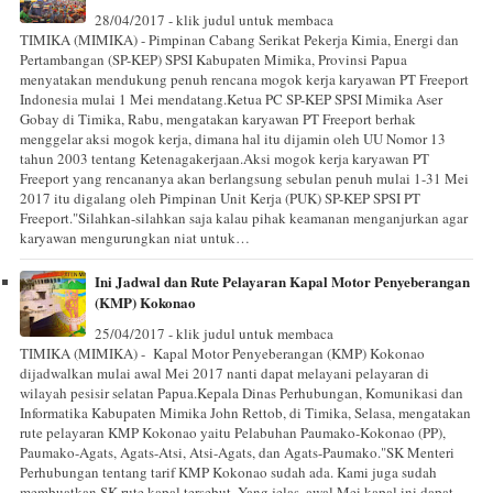
28/04/2017 - klik judul untuk membaca
TIMIKA (MIMIKA) - Pimpinan Cabang Serikat Pekerja Kimia, Energi dan
Pertambangan (SP-KEP) SPSI Kabupaten Mimika, Provinsi Papua
menyatakan mendukung penuh rencana mogok kerja karyawan PT Freeport
Indonesia mulai 1 Mei mendatang.Ketua PC SP-KEP SPSI Mimika Aser
Gobay di Timika, Rabu, mengatakan karyawan PT Freeport berhak
menggelar aksi mogok kerja, dimana hal itu dijamin oleh UU Nomor 13
tahun 2003 tentang Ketenagakerjaan.Aksi mogok kerja karyawan PT
Freeport yang rencananya akan berlangsung sebulan penuh mulai 1-31 Mei
2017 itu digalang oleh Pimpinan Unit Kerja (PUK) SP-KEP SPSI PT
Freeport."Silahkan-silahkan saja kalau pihak keamanan menganjurkan agar
karyawan mengurungkan niat untuk…
Ini Jadwal dan Rute Pelayaran Kapal Motor Penyeberangan
(KMP) Kokonao
25/04/2017 - klik judul untuk membaca
TIMIKA (MIMIKA) - Kapal Motor Penyeberangan (KMP) Kokonao
dijadwalkan mulai awal Mei 2017 nanti dapat melayani pelayaran di
wilayah pesisir selatan Papua.Kepala Dinas Perhubungan, Komunikasi dan
Informatika Kabupaten Mimika John Rettob, di Timika, Selasa, mengatakan
rute pelayaran KMP Kokonao yaitu Pelabuhan Paumako-Kokonao (PP),
Paumako-Agats, Agats-Atsi, Atsi-Agats, dan Agats-Paumako."SK Menteri
Perhubungan tentang tarif KMP Kokonao sudah ada. Kami juga sudah
membuatkan SK rute kapal tersebut. Yang jelas, awal Mei kapal ini dapat