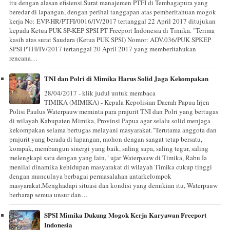
itu dengan alasan efisiensi.Surat manajemen PTFI di Tembagapura yang
beredar di lapangan, dengan perihal tanggapan atas pemberitahuan mogok
kerja No: EVP-HR/PTFI/0016/lV/2017 tertanggal 22 April 2017 ditujukan
kepada Ketua PUK SP-KEP SPSI PT Freeport Indonesia di Timika. "Terima
kasih atas surat Saudara (Ketua PUK SPSI) Nomor: ADV.036/PUK SPKEP
SPSI PTFI/IV/2017 tertanggal 20 April 2017 yang memberitahukan
rencana…
TNI dan Polri di Mimika Harus Solid Jaga Kekompakan
28/04/2017 - klik judul untuk membaca
TIMIKA (MIMIKA) - Kepala Kepolisian Daerah Papua Irjen
Polisi Paulus Waterpauw meminta para prajurit TNI dan Polri yang bertugas
di wilayah Kabupaten Mimika, Provinsi Papua agar selalu solid menjaga
kekompakan selama bertugas melayani masyarakat."Terutama anggota dan
prajurit yang berada di lapangan, mohon dengan sangat tetap bersatu,
kompak, membangun sinergi yang baik, saling sapa, saling tegur, saling
melengkapi satu dengan yang lain," ujar Waterpauw di Timika, Rabu.Ia
menilai dinamika kehidupan masyarakat di wilayah Timika cukup tinggi
dengan munculnya berbagai permasalahan antarkelompok
masyarakat.Menghadapi situasi dan kondisi yang demikian itu, Waterpauw
berharap semua unsur dan…
SPSI Mimika Dukung Mogok Kerja Karyawan Freeport
Indonesia