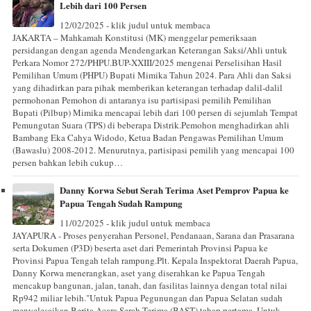
Lebih dari 100 Persen
12/02/2025 - klik judul untuk membaca
JAKARTA – Mahkamah Konstitusi (MK) menggelar pemeriksaan
persidangan dengan agenda Mendengarkan Keterangan Saksi/Ahli untuk
Perkara Nomor 272/PHPU.BUP-XXIII/2025 mengenai Perselisihan Hasil
Pemilihan Umum (PHPU) Bupati Mimika Tahun 2024. Para Ahli dan Saksi
yang dihadirkan para pihak memberikan keterangan terhadap dalil-dalil
permohonan Pemohon di antaranya isu partisipasi pemilih Pemilihan
Bupati (Pilbup) Mimika mencapai lebih dari 100 persen di sejumlah Tempat
Pemungutan Suara (TPS) di beberapa Distrik.Pemohon menghadirkan ahli
Bambang Eka Cahya Widodo, Ketua Badan Pengawas Pemilihan Umum
(Bawaslu) 2008-2012. Menurutnya, partisipasi pemilih yang mencapai 100
persen bahkan lebih cukup…
Danny Korwa Sebut Serah Terima Aset Pemprov Papua ke
Papua Tengah Sudah Rampung
11/02/2025 - klik judul untuk membaca
JAYAPURA - Proses penyerahan Personel, Pendanaan, Sarana dan Prasarana
serta Dokumen (P3D) beserta aset dari Pemerintah Provinsi Papua ke
Provinsi Papua Tengah telah rampung.Plt. Kepala Inspektorat Daerah Papua,
Danny Korwa menerangkan, aset yang diserahkan ke Papua Tengah
mencakup bangunan, jalan, tanah, dan fasilitas lainnya dengan total nilai
Rp942 miliar lebih."Untuk Papua Pegunungan dan Papua Selatan sudah
menyelesaikan Berita Acara Serah Terima (BAST) tahap pertama. Untuk