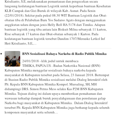
Krisdianto, S.E, melaksanakan pemantauan dan pengecekan secara
langsung kedatangan bantuan Logistik untuk keperluan bantuan Kesehatan
KLB Campak dan Gizi Buruk di wilayah Kab. Asmat. Pada Senin
(22/01/2018). Sekitar pada pukul 08.30 WIT Bantuan Logistik dan Obat-
obatan tiba di Pelabuhan Baru Yos Sudarso Agats dengan menggunakan
anggkutan udara dengan jenis Helly Bell HA 5178 dari Timika. Adapun
bantuan logistik yang tiba antara lain Biskuit Milna sebanyak 11 karton,
Rise sebanyak 17 karton dan Obat-obatan sebanyak 1 Karton. Pada
kedatangan bantuan logistik tersebut Dandim 1707/Merauke Letkol Inf
Heri Krisdianto, S.E,…
BNN Sosialisasi Bahaya Narkoba di Radio Publik Mimika
24/01/2018 - klik judul untuk membaca
TIMIKA, PAPUA.US - Badan Narkotika Nasional (BNN)
Kabupaten Mimika menggelar sosialisais bahaya narkoba kepada
masyarakat di Kabupaten tersebut pada Selasa, 23 Januari 2018. Bertempat
di Stasiun Radio Publik Mimika sosialisasi melalui Dialog Interaktif oleh
Plt. Kepala BNN Kabupaten Mimika Kompol. Mursaling, SH, MH
didampingi DRS. Simon Petrus Mess selaku Kas P2M BNN Kabupaten
Mimika. Tujuan dialog ini dalam upaya memberikan pemahaman dan
wawasan terhadap dampak buruk penyalahgunaan dan peredaraan gelap
Narkoba bagi masyarakat di Kabupaten Mimika. Dalam Dialog Interaktif
tersebut Plt. Kepala BNN Kabupaten Mimika juga berharap kepada seluruh
komponen masyarakat serta seluruh…