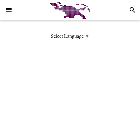
-->
search
Select Language
▼