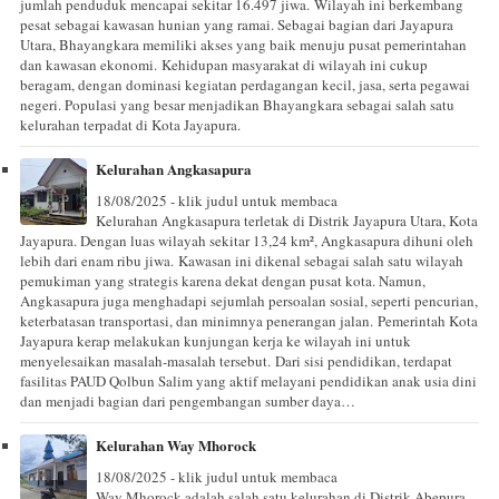
jumlah penduduk mencapai sekitar 16.497 jiwa. Wilayah ini berkembang
pesat sebagai kawasan hunian yang ramai. Sebagai bagian dari Jayapura
Utara, Bhayangkara memiliki akses yang baik menuju pusat pemerintahan
dan kawasan ekonomi. Kehidupan masyarakat di wilayah ini cukup
beragam, dengan dominasi kegiatan perdagangan kecil, jasa, serta pegawai
negeri. Populasi yang besar menjadikan Bhayangkara sebagai salah satu
kelurahan terpadat di Kota Jayapura.
Kelurahan Angkasapura
18/08/2025 - klik judul untuk membaca
Kelurahan Angkasapura terletak di Distrik Jayapura Utara, Kota
Jayapura. Dengan luas wilayah sekitar 13,24 km², Angkasapura dihuni oleh
lebih dari enam ribu jiwa. Kawasan ini dikenal sebagai salah satu wilayah
pemukiman yang strategis karena dekat dengan pusat kota. Namun,
Angkasapura juga menghadapi sejumlah persoalan sosial, seperti pencurian,
keterbatasan transportasi, dan minimnya penerangan jalan. Pemerintah Kota
Jayapura kerap melakukan kunjungan kerja ke wilayah ini untuk
menyelesaikan masalah-masalah tersebut. Dari sisi pendidikan, terdapat
fasilitas PAUD Qolbun Salim yang aktif melayani pendidikan anak usia dini
dan menjadi bagian dari pengembangan sumber daya…
Kelurahan Way Mhorock
18/08/2025 - klik judul untuk membaca
Way Mhorock adalah salah satu kelurahan di Distrik Abepura,