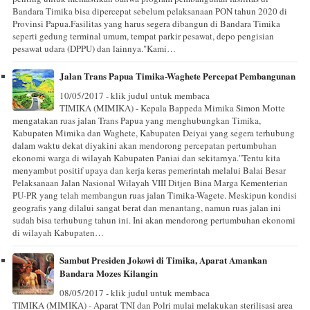
Bandara Timika bisa dipercepat sebelum pelaksanaan PON tahun 2020 di
Provinsi Papua.Fasilitas yang harus segera dibangun di Bandara Timika
seperti gedung terminal umum, tempat parkir pesawat, depo pengisian
pesawat udara (DPPU) dan lainnya."Kami…
Jalan Trans Papua Timika-Waghete Percepat Pembangunan
10/05/2017 - klik judul untuk membaca
TIMIKA (MIMIKA) - Kepala Bappeda Mimika Simon Motte
mengatakan ruas jalan Trans Papua yang menghubungkan Timika,
Kabupaten Mimika dan Waghete, Kabupaten Deiyai yang segera terhubung
dalam waktu dekat diyakini akan mendorong percepatan pertumbuhan
ekonomi warga di wilayah Kabupaten Paniai dan sekitarnya."Tentu kita
menyambut positif upaya dan kerja keras pemerintah melalui Balai Besar
Pelaksanaan Jalan Nasional Wilayah VIII Ditjen Bina Marga Kementerian
PU-PR yang telah membangun ruas jalan Timika-Wagete. Meskipun kondisi
geografis yang dilalui sangat berat dan menantang, namun ruas jalan ini
sudah bisa terhubung tahun ini. Ini akan mendorong pertumbuhan ekonomi
di wilayah Kabupaten…
Sambut Presiden Jokowi di Timika, Aparat Amankan
Bandara Mozes Kilangin
08/05/2017 - klik judul untuk membaca
TIMIKA (MIMIKA) - Aparat TNI dan Polri mulai melakukan sterilisasi area