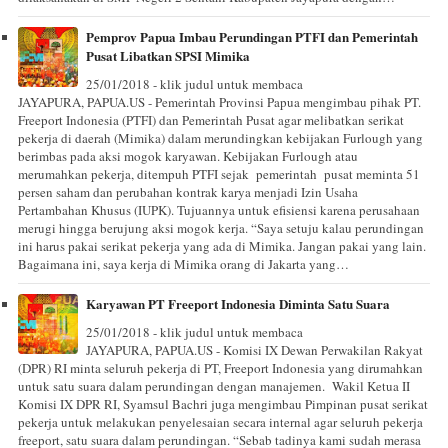
Pemprov Papua Imbau Perundingan PTFI dan Pemerintah
Pusat Libatkan SPSI Mimika
25/01/2018 - klik judul untuk membaca
JAYAPURA, PAPUA.US - Pemerintah Provinsi Papua mengimbau pihak PT.
Freeport Indonesia (PTFI) dan Pemerintah Pusat agar melibatkan serikat
pekerja di daerah (Mimika) dalam merundingkan kebijakan Furlough yang
berimbas pada aksi mogok karyawan. Kebijakan Furlough atau
merumahkan pekerja, ditempuh PTFI sejak pemerintah pusat meminta 51
persen saham dan perubahan kontrak karya menjadi Izin Usaha
Pertambahan Khusus (IUPK). Tujuannya untuk efisiensi karena perusahaan
merugi hingga berujung aksi mogok kerja. “Saya setuju kalau perundingan
ini harus pakai serikat pekerja yang ada di Mimika. Jangan pakai yang lain.
Bagaimana ini, saya kerja di Mimika orang di Jakarta yang…
Karyawan PT Freeport Indonesia Diminta Satu Suara
25/01/2018 - klik judul untuk membaca
JAYAPURA, PAPUA.US - Komisi IX Dewan Perwakilan Rakyat
(DPR) RI minta seluruh pekerja di PT, Freeport Indonesia yang dirumahkan
untuk satu suara dalam perundingan dengan manajemen. Wakil Ketua II
Komisi IX DPR RI, Syamsul Bachri juga mengimbau Pimpinan pusat serikat
pekerja untuk melakukan penyelesaian secara internal agar seluruh pekerja
freeport, satu suara dalam perundingan. “Sebab tadinya kami sudah merasa