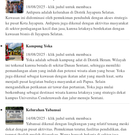
18/08/2025 - klik judul untuk membaca
Ardipura adalah kelurahan di Distrik Jayapura Selatan.
Kawasan ini didominasi oleh pemukiman penduduk dengan akses strategis
ke pusat Kota Jayapura. Ardipura juga dikenal dengan aktivitas masyarakat
di sektor perdagangan kecil dan jasa, karena letaknya berdekatan dengan
kawasan bisnis di Jayapura Selatan.
Kampung Yoka
18/08/2025 - klik judul untuk membaca
Yoka adalah sebuah kampung adat di Distrik Heram. Wilayah
ini terkenal karena berada di sekitar Danau Sentani, sehingga memiliki
pemandangan alam yang indah dan potensi wisata alam yang besar. Yoka
juga dikenal sebagai kawasan dengan ikatan adat yang masih kuat, serta
menjadi pusat kegiatan budaya masyarakat asli Papua. Selain
mengandalkan perikanan air tawar dan pertanian, Yoka juga mulai
berkembang sebagai destinasi wisata karena letaknya yang strategis dekat
kampus Universitas Cenderawasih dan jalur menuju Sentani.
Kelurahan Yabansai
14/08/2025 - klik judul untuk membaca
Yabansai dikenal dengan lingkungan yang relatif tenang meski
dekat dengan pusat aktivitas. Pemukiman teratur, fasilitas pendidikan, dan
tempat ibadah mudah dijangkau. Warga banyak bekerja di sektor jasa,