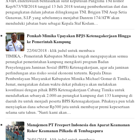
XVII/Cenderawasih berdasarkan surat keputusan Panglima TNI nomor
Kep/673/VII/2018 tanggal 13 Juli 2018 tentang pemberhentian dari dan
pengangkatan dalam jabatan dilingkungan TNI. Brigjen TNI Asep Setia
Gunawan, S.I.P. yang sebelumnya menjabat Danrem 174/ATW akan
menduduki jabatan baru sebagai Kepala Staf Kodam…
Pemkab Mimika Upayakan BPJS Ketenagakerjaan Hingga
ke Pemerintah Kampung
22/04/2018 - klik judul untuk membaca
TIMIKA, - Pemerintah Kabupaten Mimika tengah mengupayakan semua
perangkat pemerintahan kampung mengikuti program Badan
Penyelenggara Jaminan Sosial (BPJS) Ketenagakerjaan, agar ada jaminan
perlindungan atas risiko sosial ekonomi tertentu. Kepala Dinas
Pemberdayaan Masyarakat Kabupaten Mimika Michael Gomar di Timika,
Jumat, mengatakan dalam waktu dekat pihaknya akan melakukan
koordinasi dengan pihak BPJS Ketenagakerjaan Cabang Timika untuk
mendaftarkan sebanyak 2.000-an perangkat kampung dari 133 kampung di
daerah itu untuk menjadi peserta BPJS Ketenagakerjaan. Pihaknya pun telah
menyiapkan dana sebesar Rp300 juta untuk membayar premi kepesertaan
selama satu tahun. "Nanti kami akan…
Manajemen PT Freeport Indonesia dan Aparat Keamanan
Rakor Keamanan Pilkada di Tembagapura
26/01/2018 - klik judul untuk membaca