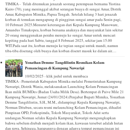
TIMIKA - Telah ditemukan jenazah seorang perempuan bernama Yustina
Kairo (70), yang meninggal akibat serangan buaya di sungai Amar, Distrik
Amar, Kabupaten Mimika, Papua Tengah. Setelah hilang 3 hari jenazah
korban di temukan mengapung di pinggiran sungai amar pada Senin pagi,
10 Februari 2025.Menurut keterangan dari Kepala Kampung Manoware,
Amandus Timakopea, korban bersama anaknya dan masyarakat lain sekitar
20 orang menggunakan perahu menuju ke sungai Amar untuk mencari
kepiting pada hari Sabtu, tanggal 8 Februari 2025, sekitar jam 15.00
WIT.Pada saat itu, korban menuju ke tepian sungai untuk mandi, namun
tiba-tiba diserang oleh buaya dan korban diseret masuk ke dalam air.…
Yonathan Demme Tangdilintin Resmikan Kolam
Pemancingan di Kampung Nawaripi
10/02/2025 - klik judul untuk membaca
TIMIKA - Pemerintah Kabupaten Mimika melalui Pemerintahan Kampung
Nawaripi, Distrik Wania, melaksanakan Launching Kolam Pemancingan
Ikan milik BUMDes (Badan Usaha Milik Desa). Bertempat di Paive Mile 21
Kampung Nawaripi, Jumat (24/01/2024).Penjabat Bupati Mimika, Yonathan
Demme Tangdilintin, S.H., M.M., didampingi Kepala Kampung Nawaripi,
Norman Ditubun, secara resmi melaunching Kolam Pemancingan, dihadiri
Pimpinan OPD, Forkopimda, Tokoh Masyarakat, Tokoh Adat serta
undangan.Norman selaku Kepala Kampung Nawaripi mengungkapkan
bahwa sebelum diubah menjadi kolam ikan, kawasan tersebut adalah hutan
dan rawa. Sehingga, harapannya dengan adanya tempat pemancingan ini