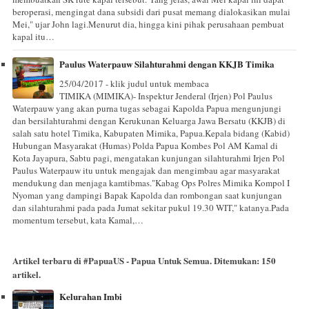
beroperasi, mengingat dana subsidi dari pusat memang dialokasikan mulai
Mei," ujar John lagi.Menurut dia, hingga kini pihak perusahaan pembuat
kapal itu…
Paulus Waterpauw Silahturahmi dengan KKJB Timika
25/04/2017 - klik judul untuk membaca
TIMIKA (MIMIKA)- Inspektur Jenderal (Irjen) Pol Paulus
Waterpauw yang akan purna tugas sebagai Kapolda Papua mengunjungi
dan bersilahturahmi dengan Kerukunan Keluarga Jawa Bersatu (KKJB) di
salah satu hotel Timika, Kabupaten Mimika, Papua.Kepala bidang (Kabid)
Hubungan Masyarakat (Humas) Polda Papua Kombes Pol AM Kamal di
Kota Jayapura, Sabtu pagi, mengatakan kunjungan silahturahmi Irjen Pol
Paulus Waterpauw itu untuk mengajak dan mengimbau agar masyarakat
mendukung dan menjaga kamtibmas."Kabag Ops Polres Mimika Kompol I
Nyoman yang dampingi Bapak Kapolda dan rombongan saat kunjungan
dan silahturahmi pada pada Jumat sekitar pukul 19.30 WIT," katanya.Pada
momentum tersebut, kata Kamal,…
Artikel terbaru di
#PapuaUS - Papua Untuk Semua
. Ditemukan:
150
artikel.
Kelurahan Imbi