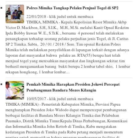
Polres Mimika Tangkap Pelaku Penjual Togel di SP2
22/01/2018 - klik judul untuk membaca
TIMIKA, MIMIKA - Kepala Kepolisian Resor Mimika Akbp
Victor D. Mackbon, S.H., S.I.K., M.H., M.Si. melalui Kanit Opnal Reskrim
Ipda Bobby Irawan W. E., S.Tr.K ., bersama 4 personel telah melakukan
penangkapan terhadap seorang pelaku perjudian jenis Togel, di Jl. Caritas
SP 2 Timika. Sabtu, 20 / 01 / 2018 / Sore. Tim opsnal Reskrim Polres
Mimika telah melakukan penyelidikan di lapangan terkait dengan adanya
laporan dari masyarakat bahwa pelaku an. RTA(55) berapa hari telah
menjual togel yang meresahkan masyarakat dan lingkungan sekitar. tim
berhasil mengamankan barang bukti berupa 2 lembar tabel shio, 1 lembar
rekapan hongkong, 1 lembar lembar…
Pemkab Mimika Harapkan Presiden Jokowi Percepat
Pembangunan Bandara Mozes Kilangin
10/05/2017 - klik judul untuk membaca
TIMIKA (MIMIKA) - Pemerintah Kabupaten Mimika, Provinsi Papua
mengharapkan Presiden Joko Widodo dapat mempercepat pembangunan
berbagai fasilitas di Bandara Mozes Kilangin Timika dan Pelabuhan
Paumako, Distrik Mimika Timur.Kepala Dinas Perhubungan, Komunikasi
dan Informatika Mimika John Rettob di Timika, Rabu mengatakan
kedatangan Presiden di Timika pada Rabu petang menjadi momentum
penting untuk memastikan bahwa program pembangunan fasilitas di