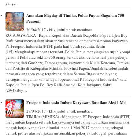
yang…
Amankan Mayday di Timika, Polda Papua Siagakan 750
Personil
30/04/2017 - klik judul untuk membaca
KOTA JAYAPURA - Kepala Kepolisian Daerah (Kapolda) Papua, Irjen Boy
Rafli Amar menyatakan akan seriusi rencana demonstrasi ribuan karyawan
PT Freeport Indonesia (PTFI) pada hari buruh sedunia, Senin
(1/5).Menghadapi rencana tersebut, Polda Papua menyiagakan tujuh kompi
personil Polri atau sekitar 750 orang, terkait aksi demonstrasi para pekerja
tambang dari Grasberg, Tembagapura, karyawan di Kuala Kencana, Timika
dan Portsite di Kabupaten Mimika, Provinsi Papua."Jumlah tersebut sudah
termasuk anggota yang tergabung dalam Satuan Tugas Amole yang
bertugas mengamankan wilayah operasional PT Freeport Indonesia," kata
Kapolda Papua Irjen Pol Boy Rafli Amar, di Kota Jayapura, Sabtu
(29/4).Boy…
Freeport Indonesia Imbau Karyawan Batalkan Aksi 1 Mei
28/04/2017 - klik judul untuk membaca
TIMIKA (MIMIKA) - Manajemen PT Freeport Indonesia (PTFI)
mengimbau kepada seluruh karyawannya untuk membatalkan rencana aksi
mogok kerja yang akan dimulai pada 1 Mei 2017 mendatang, sebagai
bentuk protes atas kebijakan merumahkan pekerja (furlough) perusahaan