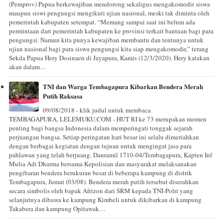
(Pemprov) Papua berkewajiban mendorong sekaligus mengakomodir siswa
maupun siswi pengungsi mengikuti ujian nasional, meski tak diminta oleh
pemerintah kabupaten setempat. “Memang sampai saat ini belum ada
permintaan dari pemerintah kabupaten ke provinsi terkait bantuan bagi para
pengungsi. Namun kita punya kewajiban membantu dan tentunya untuk
ujian nasional bagi para siswa pengungsi kita siap mengakomodir,” terang
Sekda Papua Hery Dosinaen di Jayapura, Kamis (12/3/2020). Hery katakan
akan dalam…
TNI dan Warga Tembagapura Kibarkan Bendera Merah
Putih Raksasa
09/08/2018 - klik judul untuk membaca
TEMBAGAPURA, LELEMUKU.COM - HUT RI ke 73 merupakan momen
penting bagi bangsa Indonesia dalam memperingati tonggak sejarah
perjuangan bangsa. Setiap peringatan hari besar ini selalu dimeriahkan
dengan berbagai kegiatan dengan tujuan untuk mengingat jasa para
pahlawan yang telah berjuang. Danramil 1710-04/Tembagapura, Kapten Inf
Mulia Adi Dharma bersama Kepolisian dan masyarakat melaksanakan
pengibaran bendera berukuran besar di beberapa kampung di distrik
Tembagapura, Jumat (03/08). Bendera merah putih tersebut diserahkan
secara simbolis oleh bapak Afrizon dari SRM kepada TNI-Polri yang
selanjutnya dibawa ke kampung Kimbeli untuk dikibarkan di kampung
Takabera dan kampung Opitawak…