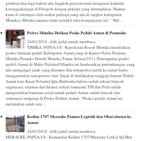
gembira dan lega bahwa ada langkah penyelesaian mengenai kemelut
ketenagakerjaan di Freeport dengan pekerja yang dirumahkan. Namun,
kami di interupsi oleh serikat pekerja yang ada di tingkat kabupaten
Mimika). Mereka merasa tidak terwakli dari kesepakatan itu”. “Hal…
Polres Mimika Dirikan Posko Peduli Asmat di Poumako
24/01/2018 - klik judul untuk membaca
TIMIKA, PAPUA.US - Kepolisian Resort Mimika mendirikan
posko bantuan peduli Kabupaten Asmat yang di Kantor Polisi Perairan
Mimika Pomako Distrik Mimika Timur, Selasa(23/1). Penempatan posko
peduli Asmat di Mako Polairud Mimika ini berdasarkan pertimbangan yang
ada mengingat jarak yang ditempu dan transportsi untuk ke asmat harus
menggunakan transportasi laut. Sejak di berlakukan tanggap darurat Peduli
Asmat kata Kasat Polairud Iptu Barbnaba bahwa sudah sekian banyak
organisasi, relawan dan Intansi terkait termasuk TNI dan Polri sudah
mengirimkan bantuan sosial untuk peduli Asmat sudah banyak dan
semuanya tampung di Posko Pelduli Asmat. “Posko peduli Asmat ini
merupakan salah satu…
Kodim 1707 Merauke Pantau Logistik dan Obat-obatan ke
Asmat
24/01/2018 - klik judul untuk membaca
MERAUKE, PAPUA.US - Komandan Kodim 1707/Merauke Letkol Inf Heri