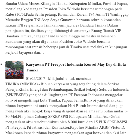
Bandar Udara Mozes Kilangin Timika, Kabupaten Mimika, Provinsi Papua,
menjelang kedatangan Presiden Joko Widodo bersama rombongan pada
Rabu (10/5).Pada Senin petang, Komandan Korem 174 Anim Ti Waninggap
Merauke Brigjen TNI Asep Setya Gunawan bersama seluruh komandan
satuan TNI se garnizun Timika meninjau area Bandara Timika.Dalam
peninjauan itu, fasilitas yang didatangi di antaranya Ruang Transit VIP
Bandara Timika, hanggar, landas pacu hingga memastikan kesiapan
kendaraan yang akan digunakan Presiden Joko Widodo bersama
rombongan saat transit beberapa jam di Timika usai melakukan kunjungan
kerja di Jayapura dan…
Karyawan PT Freeport Indonesia Konvoi May Day di Kota
Timika
01/05/2017 - klik judul untuk membaca
TIMIKA (MIMIKA) - Ribuan karyawan yang tergabung dalam Serikat
Pekerja Kimia, Energi dan Pertambangan, Serikat Pekerja Seluruh Indonesia
(SPKEP-SPSI) yang ada di lingkungan PT Freeport Indonesia menggelar
konvoi mengelilingi kota Timika, Papua, Senin.Konvoi yang dilakukan
ribuan karyawan ini untuk merayakan Hari Buruh Internasional dan juga
mengawali aksi mogok kerja yang diagendakan selama satu bulan mulai 1-
30 Mei.Pimpinan Cabang SPKEP-SPSI Kabupaten Mimika, Aser Gobai
mengatakan aksi tersebut diikuti oleh 8.000 buru dari 15 PUK SPKEP-SPSI
PT. Freeport, Privatisasi dan Kontraktor.Kapolres Mimika AKBP Victor D.
Mackboen kepada ribuan karyawan mengatakan agar konvoi dan aksi lain