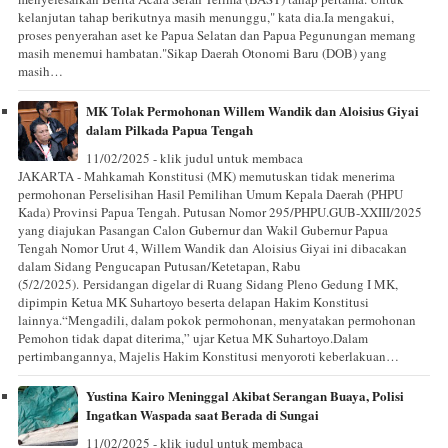
kelanjutan tahap berikutnya masih menunggu," kata dia.Ia mengakui,
proses penyerahan aset ke Papua Selatan dan Papua Pegunungan memang
masih menemui hambatan."Sikap Daerah Otonomi Baru (DOB) yang
masih…
MK Tolak Permohonan Willem Wandik dan Aloisius Giyai
dalam Pilkada Papua Tengah
11/02/2025 - klik judul untuk membaca
JAKARTA - Mahkamah Konstitusi (MK) memutuskan tidak menerima
permohonan Perselisihan Hasil Pemilihan Umum Kepala Daerah (PHPU
Kada) Provinsi Papua Tengah. Putusan Nomor 295/PHPU.GUB-XXIII/2025
yang diajukan Pasangan Calon Gubernur dan Wakil Gubernur Papua
Tengah Nomor Urut 4, Willem Wandik dan Aloisius Giyai ini dibacakan
dalam Sidang Pengucapan Putusan/Ketetapan, Rabu
(5/2/2025). Persidangan digelar di Ruang Sidang Pleno Gedung I MK,
dipimpin Ketua MK Suhartoyo beserta delapan Hakim Konstitusi
lainnya.“Mengadili, dalam pokok permohonan, menyatakan permohonan
Pemohon tidak dapat diterima,” ujar Ketua MK Suhartoyo.Dalam
pertimbangannya, Majelis Hakim Konstitusi menyoroti keberlakuan…
Yustina Kairo Meninggal Akibat Serangan Buaya, Polisi
Ingatkan Waspada saat Berada di Sungai
11/02/2025 - klik judul untuk membaca