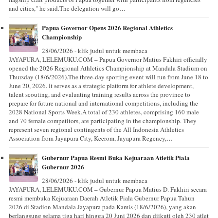
and cities," he said.The delegation will go…
Papua Governor Opens 2026 Regional Athletics
Championship
28/06/2026 - klik judul untuk membaca
JAYAPURA, LELEMUKU.COM – Papua Governor Matius Fakhiri officially
opened the 2026 Regional Athletics Championship at Mandala Stadium on
Thursday (18/6/2026).The three-day sporting event will run from June 18 to
June 20, 2026. It serves as a strategic platform for athlete development,
talent scouting, and evaluating training results across the province to
prepare for future national and international competitions, including the
2028 National Sports Week.A total of 230 athletes, comprising 160 male
and 70 female competitors, are participating in the championship. They
represent seven regional contingents of the All Indonesia Athletics
Association from Jayapura City, Keerom, Jayapura Regency,…
Gubernur Papua Resmi Buka Kejuaraan Atletik Piala
Gubernur 2026
28/06/2026 - klik judul untuk membaca
JAYAPURA, LELEMUKU.COM – Gubernur Papua Matius D. Fakhiri secara
resmi membuka Kejuaraan Daerah Atletik Piala Gubernur Papua Tahun
2026 di Stadion Mandala Jayapura pada Kamis (18/6/2026), yang akan
berlangsung selama tiga hari hingga 20 Juni 2026 dan diikuti oleh 230 atlet