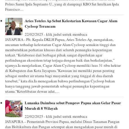
Polres Sarmi Ipda Suprianto U., yang di dampingi KBO Sat Intelkam Ipda
Fransisco…
Aries Toteles Ap Sebut Kelestarian Kawasan Cagar Alam
Cycloop Terancam
22/02/2025 - klik judul untuk membaca
JAYAPURA - Plt. Kepala DKLH Papua, Aries Toteles Ap, mengatakan,
ancaman terhadap kelestarian Cagar Alam Cycloop semakin tinggi dan
membutuhkan perhatian khusus dari seluruh pemangku kepentingan
terkait.“Kolaborasi dari berbagai pihak sangat diperlukan agar
perlindungan ekosistem tetap terjaga dengan baik dan berkelanjutan,”
ujarnya.Ia menjelaskan, Cagar Alam Cycloop memiliki luas 31 ribu hektar
di Kabupaten dan Kota Jayapura."Kawasan ini memiliki peran penting
sebagai sumber air utama bagi masyarakat yang tinggal di dua daerah
tersebut," kata dia.Ia menegaskan bahwa perlindungan Cycloop bukan
hanya tanggung jawab pemerintah sebagai pemangku kepentingan
utama."Keterlibatan dewan adat,…
Lunanka Daimboa sebut Pemprov Papua akan Gelar Pasar
Murah di 8 Wilayah
22/02/2025 - klik judul untuk membaca
JAYAPURA – Pemerintah Provinsi Papua, melalui Dinas Tanaman Pangan
dan Holtikultura dan Pangan setempat akan mengadakan pasar murah di