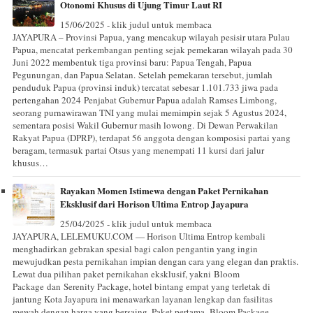
Otonomi Khusus di Ujung Timur Laut RI
15/06/2025 - klik judul untuk membaca
JAYAPURA – Provinsi Papua, yang mencakup wilayah pesisir utara Pulau
Papua, mencatat perkembangan penting sejak pemekaran wilayah pada 30
Juni 2022 membentuk tiga provinsi baru: Papua Tengah, Papua
Pegunungan, dan Papua Selatan. Setelah pemekaran tersebut, jumlah
penduduk Papua (provinsi induk) tercatat sebesar 1.101.733 jiwa pada
pertengahan 2024 Penjabat Gubernur Papua adalah Ramses Limbong,
seorang purnawirawan TNI yang mulai memimpin sejak 5 Agustus 2024,
sementara posisi Wakil Gubernur masih lowong. Di Dewan Perwakilan
Rakyat Papua (DPRP), terdapat 56 anggota dengan komposisi partai yang
beragam, termasuk partai Otsus yang menempati 11 kursi dari jalur
khusus…
Rayakan Momen Istimewa dengan Paket Pernikahan
Eksklusif dari Horison Ultima Entrop Jayapura
25/04/2025 - klik judul untuk membaca
JAYAPURA, LELEMUKU.COM — Horison Ultima Entrop kembali
menghadirkan gebrakan spesial bagi calon pengantin yang ingin
mewujudkan pesta pernikahan impian dengan cara yang elegan dan praktis.
Lewat dua pilihan paket pernikahan eksklusif, yakni Bloom
Package dan Serenity Package, hotel bintang empat yang terletak di
jantung Kota Jayapura ini menawarkan layanan lengkap dan fasilitas
mewah dengan harga yang bersaing. Paket pertama, Bloom Package,