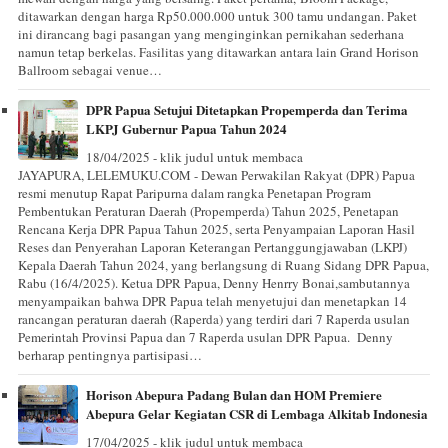
ditawarkan dengan harga Rp50.000.000 untuk 300 tamu undangan. Paket
ini dirancang bagi pasangan yang menginginkan pernikahan sederhana
namun tetap berkelas. Fasilitas yang ditawarkan antara lain Grand Horison
Ballroom sebagai venue…
DPR Papua Setujui Ditetapkan Propemperda dan Terima
LKPJ Gubernur Papua Tahun 2024
18/04/2025 - klik judul untuk membaca
JAYAPURA, LELEMUKU.COM - Dewan Perwakilan Rakyat (DPR) Papua
resmi menutup Rapat Paripurna dalam rangka Penetapan Program
Pembentukan Peraturan Daerah (Propemperda) Tahun 2025, Penetapan
Rencana Kerja DPR Papua Tahun 2025, serta Penyampaian Laporan Hasil
Reses dan Penyerahan Laporan Keterangan Pertanggungjawaban (LKPJ)
Kepala Daerah Tahun 2024, yang berlangsung di Ruang Sidang DPR Papua,
Rabu (16/4/2025). Ketua DPR Papua, Denny Henrry Bonai,sambutannya
menyampaikan bahwa DPR Papua telah menyetujui dan menetapkan 14
rancangan peraturan daerah (Raperda) yang terdiri dari 7 Raperda usulan
Pemerintah Provinsi Papua dan 7 Raperda usulan DPR Papua. Denny
berharap pentingnya partisipasi…
Horison Abepura Padang Bulan dan HOM Premiere
Abepura Gelar Kegiatan CSR di Lembaga Alkitab Indonesia
17/04/2025 - klik judul untuk membaca