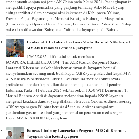
empat pucuk senjata api jenis AK China pada 9 Juni 2024. Penangkapan ini
mengakhiri upaya pencarian yang panjang terhadap Aske Mabel, yang
diduga terlibat dalam berbagai aksi kekerasan di Kabupaten Yalimo,
Provinsi Papua Pegunungan. Menurut Kasatgas Hubungan Masyarakat
(Humas) Satgas Operasi Damai Cartenz, Komisaris Besar Polisi Yusuf Sutejo,
Aske akan dibawa dari Kabupaten Yalimo ke Jayapura pada Rabu…
Lantamal X Lakukan Evakuasi Medis Darurat ABK Kapal
MV Als Kronos di Perairan Jayapura
15/02/2025 - klik judul untuk membaca
JAYAPURA, LELEMUKU.COM - Tim XQR (Quick Response) Satrol
Lantamal X bersama stakeholder kemaritiman di Jayapura berhasil
menyelamatkan seorang anak buah kapal (ABK) yang sakit dari kapal MV.
ALS KRONOS berbendera Liberia. Evakuasi ini menjadi bukti nyata
profesionalisme dan kepedulian dalam menjaga keamanan di perairan
Indonesia. Pada 14 Februari 2025 sekitar pukul 10.30 WIT, keagenan PT.
Maritel Bahtera Abadi di Jayapura melaporkan kepada KSOP Jayapura
mengenai keadaan darurat yang dialami oleh Juna Gerona Ardines, seorang
ABK warga negara Filipina berusia 45 tahun. Ardines mengalami
pendarahan gastrointestinal yang memerlukan perawatan medis segera.
Kapal MV. ALS KRONOS, yang baru…
Ramses Limbong Luncurkan Program MBG di Keerom,
Jayapura dan Kota Jayapura