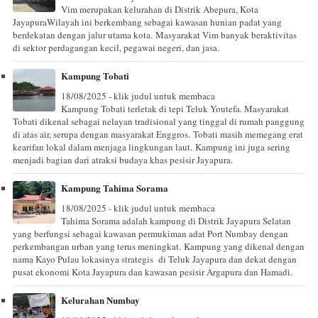
Vim merupakan kelurahan di Distrik Abepura, Kota
JayapuraWilayah ini berkembang sebagai kawasan hunian padat yang
berdekatan dengan jalur utama kota. Masyarakat Vim banyak beraktivitas
di sektor perdagangan kecil, pegawai negeri, dan jasa.
Kampung Tobati
18/08/2025 - klik judul untuk membaca
Kampung Tobati terletak di tepi Teluk Youtefa. Masyarakat
Tobati dikenal sebagai nelayan tradisional yang tinggal di rumah panggung
di atas air, serupa dengan masyarakat Enggros. Tobati masih memegang erat
kearifan lokal dalam menjaga lingkungan laut. Kampung ini juga sering
menjadi bagian dari atraksi budaya khas pesisir Jayapura.
Kampung Tahima Sorama
18/08/2025 - klik judul untuk membaca
Tahima Sorama adalah kampung di Distrik Jayapura Selatan
yang berfungsi sebagai kawasan permukiman adat Port Numbay dengan
perkembangan urban yang terus meningkat. Kampung yang dikenal dengan
nama Kayo Pulau lokasinya strategis di Teluk Jayapura dan dekat dengan
pusat ekonomi Kota Jayapura dan kawasan pesisir Argapura dan Hamadi.
Kelurahan Numbay