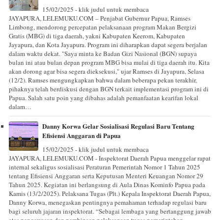
15/02/2025 - klik judul untuk membaca
JAYAPURA, LELEMUKU.COM – Penjabat Gubernur Papua, Ramses
Limbong, mendorong percepatan pelaksanaan program Makan Bergizi
Gratis (MBG) di tiga daerah, yakni Kabupaten Keerom, Kabupaten
Jayapura, dan Kota Jayapura. Program ini diharapkan dapat segera berjalan
dalam waktu dekat. "Saya minta ke Badan Gizi Nasional (BGN) supaya
bulan ini atau bulan depan program MBG bisa mulai di tiga daerah itu. Kita
akan dorong agar bisa segera dieksekusi," ujar Ramses di Jayapura, Selasa
(12/2). Ramses mengungkapkan bahwa dalam beberapa pekan terakhir,
pihaknya telah berdiskusi dengan BGN terkait implementasi program ini di
Papua. Salah satu poin yang dibahas adalah pemanfaatan kearifan lokal
dalam…
Danny Korwa Gelar Sosialisasi Regulasi Baru Tentang
Efisiensi Anggaran di Papua
15/02/2025 - klik judul untuk membaca
JAYAPURA, LELEMUKU.COM - Inspektorat Daerah Papua menggelar rapat
internal sekaligus sosialisasi Peraturan Pemerintah Nomor 1 Tahun 2025
tentang Efisiensi Anggaran serta Keputusan Menteri Keuangan Nomor 29
Tahun 2025. Kegiatan ini berlangsung di Aula Dinas Kominfo Papua pada
Kamis (13/2/2025). Pelaksana Tugas (Plt.) Kepala Inspektorat Daerah Papua,
Danny Korwa, menegaskan pentingnya pemahaman terhadap regulasi baru
bagi seluruh jajaran inspektorat. “Sebagai lembaga yang bertanggung jawab
atas pengawasan dan pembinaan pelaksanaan tugas pemerintahan,