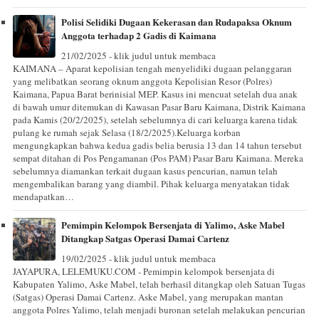
Polisi Selidiki Dugaan Kekerasan dan Rudapaksa Oknum
Anggota terhadap 2 Gadis di Kaimana
21/02/2025 - klik judul untuk membaca
KAIMANA – Aparat kepolisian tengah menyelidiki dugaan pelanggaran
yang melibatkan seorang oknum anggota Kepolisian Resor (Polres)
Kaimana, Papua Barat berinisial MEP. Kasus ini mencuat setelah dua anak
di bawah umur ditemukan di Kawasan Pasar Baru Kaimana, Distrik Kaimana
pada Kamis (20/2/2025), setelah sebelumnya di cari keluarga karena tidak
pulang ke rumah sejak Selasa (18/2/2025).Keluarga korban
mengungkapkan bahwa kedua gadis belia berusia 13 dan 14 tahun tersebut
sempat ditahan di Pos Pengamanan (Pos PAM) Pasar Baru Kaimana. Mereka
sebelumnya diamankan terkait dugaan kasus pencurian, namun telah
mengembalikan barang yang diambil. Pihak keluarga menyatakan tidak
mendapatkan…
Pemimpin Kelompok Bersenjata di Yalimo, Aske Mabel
Ditangkap Satgas Operasi Damai Cartenz
19/02/2025 - klik judul untuk membaca
JAYAPURA, LELEMUKU.COM - Pemimpin kelompok bersenjata di
Kabupaten Yalimo, Aske Mabel, telah berhasil ditangkap oleh Satuan Tugas
(Satgas) Operasi Damai Cartenz. Aske Mabel, yang merupakan mantan
anggota Polres Yalimo, telah menjadi buronan setelah melakukan pencurian