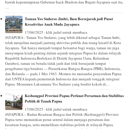
bawah kepemimpinan Gubernur Isack Hindom dan Bupati Jayapura saat itu,
…
Taman Yos Sudarso (Imbi), Ikon Bersejarah jadi Pusat
Kreativitas Anak Muda Jayapura
17/06/2025 - klik judul untuk membaca
JAYAPURA - Taman Yos Sudarso, yang lebih dikenal sebagai Taman Imbi,
telah menjelma menjadi jantung aktivitas publik dan ruang kreatif di Kota
Jayapura. Tak hanya menjadi tempat bersantai bagi warga, taman ini juga
menyimpan kisah penting dalam sejarah integrasi Papua ke dalam wilayah
Republik Indonesia.Berlokasi di Distrik Jayapura Utara, Kelurahan
Gurabesi, taman ini berada tidak jauh dari titik bersejarah tempat
pengibaran tiga bendera — Perserikatan Bangsa-Bangsa (PBB), Indonesia,
dan Belanda — pada 1 Mei 1963. Momen itu menandai penyerahan Papua
dari UNTEA kepada pemerintah Indonesia dan menjadi tonggak integrasi
Papua. Monumen Laksamana Yos Sudarso yang berdiri kokoh di…
Kesbangpol Provinsi Papua Perkuat Persatuan dan Stabilitas
Politik di Tanah Papua
17/06/2025 - klik judul untuk membaca
JAYAPURA – Badan Kesatuan Bangsa dan Politik (Kesbangpol) Provinsi
Papua terus memainkan peran sentral dalam menjaga persatuan dan
kesatuan bangsa, serta memelihara stabilitas politik di wilayah Papua.