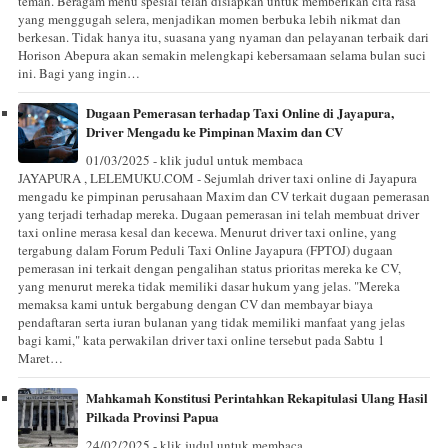
teman. Beragam menu spesial telah disiapkan untuk memberikan cita rasa
yang menggugah selera, menjadikan momen berbuka lebih nikmat dan
berkesan. Tidak hanya itu, suasana yang nyaman dan pelayanan terbaik dari
Horison Abepura akan semakin melengkapi kebersamaan selama bulan suci
ini. Bagi yang ingin…
Dugaan Pemerasan terhadap Taxi Online di Jayapura,
Driver Mengadu ke Pimpinan Maxim dan CV
01/03/2025 - klik judul untuk membaca
JAYAPURA , LELEMUKU.COM - Sejumlah driver taxi online di Jayapura
mengadu ke pimpinan perusahaan Maxim dan CV terkait dugaan pemerasan
yang terjadi terhadap mereka. Dugaan pemerasan ini telah membuat driver
taxi online merasa kesal dan kecewa. Menurut driver taxi online, yang
tergabung dalam Forum Peduli Taxi Online Jayapura (FPTOJ) dugaan
pemerasan ini terkait dengan pengalihan status prioritas mereka ke CV,
yang menurut mereka tidak memiliki dasar hukum yang jelas. "Mereka
memaksa kami untuk bergabung dengan CV dan membayar biaya
pendaftaran serta iuran bulanan yang tidak memiliki manfaat yang jelas
bagi kami," kata perwakilan driver taxi online tersebut pada Sabtu 1
Maret…
Mahkamah Konstitusi Perintahkan Rekapitulasi Ulang Hasil
Pilkada Provinsi Papua
24/02/2025 - klik judul untuk membaca