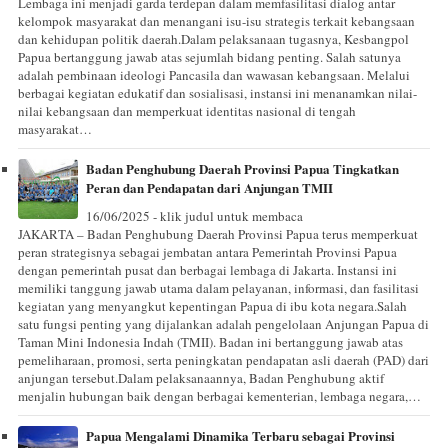
Lembaga ini menjadi garda terdepan dalam memfasilitasi dialog antar
kelompok masyarakat dan menangani isu-isu strategis terkait kebangsaan
dan kehidupan politik daerah.Dalam pelaksanaan tugasnya, Kesbangpol
Papua bertanggung jawab atas sejumlah bidang penting. Salah satunya
adalah pembinaan ideologi Pancasila dan wawasan kebangsaan. Melalui
berbagai kegiatan edukatif dan sosialisasi, instansi ini menanamkan nilai-
nilai kebangsaan dan memperkuat identitas nasional di tengah
masyarakat…
Badan Penghubung Daerah Provinsi Papua Tingkatkan
Peran dan Pendapatan dari Anjungan TMII
16/06/2025 - klik judul untuk membaca
JAKARTA – Badan Penghubung Daerah Provinsi Papua terus memperkuat
peran strategisnya sebagai jembatan antara Pemerintah Provinsi Papua
dengan pemerintah pusat dan berbagai lembaga di Jakarta. Instansi ini
memiliki tanggung jawab utama dalam pelayanan, informasi, dan fasilitasi
kegiatan yang menyangkut kepentingan Papua di ibu kota negara.Salah
satu fungsi penting yang dijalankan adalah pengelolaan Anjungan Papua di
Taman Mini Indonesia Indah (TMII). Badan ini bertanggung jawab atas
pemeliharaan, promosi, serta peningkatan pendapatan asli daerah (PAD) dari
anjungan tersebut.Dalam pelaksanaannya, Badan Penghubung aktif
menjalin hubungan baik dengan berbagai kementerian, lembaga negara,…
Papua Mengalami Dinamika Terbaru sebagai Provinsi