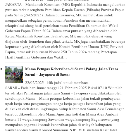
JAKARTA – Mahkamah Konstitusi (MK) Republik Indonesia mengeluarkan
putusan terkait sengketa Pemilihan Kepala Daerah (Pilkada) Provinsi Papua
pada Senin (24/2/2025). Dalam putusannya, MK memutuskan untuk
mengabulkan sebagian permohonan Pemohon dan memerintahkan
rekapitulasi ulang hasil perolehan suara Pemilihan Gubernur dan Wakil
Gubernur Papua Tahun 2024.Dalam amar putusan yang dibacakan oleh
Ketua Mahkamah Konstitusi, Suhartoyo, MK menolak eksepsi yang
diajukan oleh Termohon dan pihak terkait. MK juga membatalkan beberapa
keputusan yang dikeluarkan oleh Komisi Pemilihan Umum (KPU) Provinsi
Papua, termasuk keputusan Nomor 250 Tahun 2024 tentang Penetapan
Hasil Pemilihan Gubernur dan Wakil…
Mama Petugas Kebersihan di Sarmi Palang Jalan Trans
Sarmi – Jayapura di Sawar
22/02/2025 - klik judul untuk membaca
SARMI – Pada hari Jumat tanggal 21 Februari 2025 Pukul 07.10 Wit telah
terjadi aksi Pemalangan jalan trans Sarmi – Jayapura yang dilakukan oleh
sekelompok Mama – Mama petugas kebersihan jalan terkait pembayaran
upah kerja serta pengurangan tenaga kerja petugas kebersihan jalan yang
dilakukan oleh dinas lingkungan hidup Kabupaten Sarmi.Aksi Pemalangan
tersebut dikoordinir oleh Mama Agustina iroti dan Mama Alen Ambani
beserta 11 warga kampung Sawar dan warga kampung Bagaiserwar yang
merupakan pegawai kontrak kebersihan jalan di wilayah kabupaten
SarmiKapolres Sarmi Kompol Suparmin, S.IP., M.H. melalui Kasat Intel