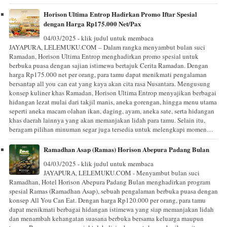
Horison Ultima Entrop Hadirkan Promo Iftar Spesial
dengan Harga Rp175.000 Net/Pax
04/03/2025 - klik judul untuk membaca
JAYAPURA, LELEMUKU.COM – Dalam rangka menyambut bulan suci
Ramadan, Horison Ultima Entrop menghadirkan promo spesial untuk
berbuka puasa dengan sajian istimewa bertajuk Cerita Ramadan. Dengan
harga Rp175.000 net per orang, para tamu dapat menikmati pengalaman
bersantap all you can eat yang kaya akan cita rasa Nusantara. Mengusung
konsep kuliner khas Ramadan, Horison Ultima Entrop menyajikan berbagai
hidangan lezat mulai dari takjil manis, aneka gorengan, hingga menu utama
seperti aneka macam olahan ikan, daging, ayam, aneka sate, serta hidangan
khas daerah lainnya yang akan memanjakan lidah para tamu. Selain itu,
beragam pilihan minuman segar juga tersedia untuk melengkapi momen…
Ramadhan Asap (Ramas) Horison Abepura Padang Bulan
04/03/2025 - klik judul untuk membaca
JAYAPURA, LELEMUKU.COM - Menyambut bulan suci
Ramadhan, Hotel Horison Abepura Padang Bulan menghadirkan program
spesial Ramas (Ramadhan Asap), sebuah pengalaman berbuka puasa dengan
konsep All You Can Eat. Dengan harga Rp120.000 per orang, para tamu
dapat menikmati berbagai hidangan istimewa yang siap memanjakan lidah
dan menambah kehangatan suasana berbuka bersama keluarga maupun