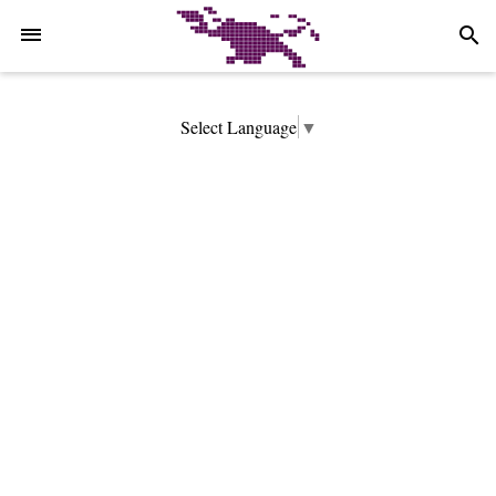
-->
search
Select Language
▼