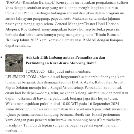
"RAMAS (Ramadan Berasap)." Konsep ini menawarkan pengalaman kuliner
khas dengan sentuhan asap yang unik, tanpa menghilangkan cita rasa
tradisional Papua. Berbagai hidangan spesial disajikan dalam program ini,
antara lain ayam panggang, papeda, coto Makassar, serta aneka jajanan
pasar yang menggugah selera. General Manager Cluster Hotel Horison
Abepura, Roy Gabriel, menyampaikan bahwa konsep berbuka puasa ini
berbeda dari tahun sebelumnya yang mengusung tema “Rindu Rumah.”
"Konsep tahun 2025 kami kemas dalam nuansa RAMAS dengan harapan
dapat semakin…
Adakah Titik Imbang antara Pemanfaatan dan
Perlindungan Kura-Kura Moncong Babi?
12/03/2025 - klik judul untuk membaca
LELEMUKU.COM - Mesin diesel bergemuruh saat perahu fiber yang kami
tumpangi bergerak dari dermaga kecil di Distrik Agats, Kabupaten Asmat,
Papua Selatan menuju hulu Sungai Vriendschap. Perbekalan kami untuk
enam hari ke depan—beras, telur, makanan kaleng, air minum, dan peralatan
dapur—dikemas di bawah terpal, untuk berjaga-jaga jika hujan turun.
Waktu menunjukkan pukul pukul 10.00 WIT pada 16 September 2024.
Kami diberitahu bahwa akan memakan waktu selama 8 jam untuk mencapai
tujuan pertama, sebuah kampung bernama Buetkwar–lokasi pertemuan
kami dengan para pencari telur kura-kura moncong babi (Carettochelys
insculpta). Tumbuh di tepian sungai berbagai vegetasi seperti pandan,
merbau,…