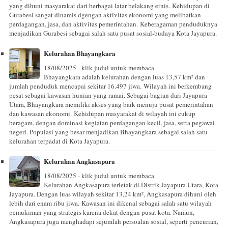
yang dihuni masyarakat dari berbagai latar belakang etnis. Kehidupan di
Gurabesi sangat dinamis dgengan aktivitas ekonomi yang melibatkan
perdagangan, jasa, dan aktivitas pemerintahan. Keberagaman penduduknya
menjadikan Gurabesi sebagai salah satu pusat sosial-budaya Kota Jayapura.
Kelurahan Bhayangkara
18/08/2025 - klik judul untuk membaca
Bhayangkara adalah kelurahan dengan luas 13,57 km² dan
jumlah penduduk mencapai sekitar 16.497 jiwa. Wilayah ini berkembang
pesat sebagai kawasan hunian yang ramai. Sebagai bagian dari Jayapura
Utara, Bhayangkara memiliki akses yang baik menuju pusat pemerintahan
dan kawasan ekonomi. Kehidupan masyarakat di wilayah ini cukup
beragam, dengan dominasi kegiatan perdagangan kecil, jasa, serta pegawai
negeri. Populasi yang besar menjadikan Bhayangkara sebagai salah satu
kelurahan terpadat di Kota Jayapura.
Kelurahan Angkasapura
18/08/2025 - klik judul untuk membaca
Kelurahan Angkasapura terletak di Distrik Jayapura Utara, Kota
Jayapura. Dengan luas wilayah sekitar 13,24 km², Angkasapura dihuni oleh
lebih dari enam ribu jiwa. Kawasan ini dikenal sebagai salah satu wilayah
pemukiman yang strategis karena dekat dengan pusat kota. Namun,
Angkasapura juga menghadapi sejumlah persoalan sosial, seperti pencurian,