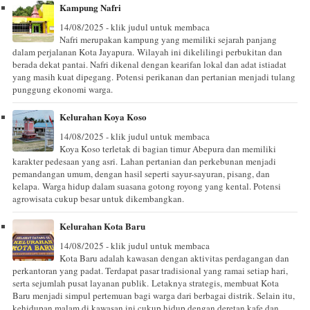
Kampung Nafri
14/08/2025 - klik judul untuk membaca
Nafri merupakan kampung yang memiliki sejarah panjang
dalam perjalanan Kota Jayapura. Wilayah ini dikelilingi perbukitan dan
berada dekat pantai. Nafri dikenal dengan kearifan lokal dan adat istiadat
yang masih kuat dipegang. Potensi perikanan dan pertanian menjadi tulang
punggung ekonomi warga.
Kelurahan Koya Koso
14/08/2025 - klik judul untuk membaca
Koya Koso terletak di bagian timur Abepura dan memiliki
karakter pedesaan yang asri. Lahan pertanian dan perkebunan menjadi
pemandangan umum, dengan hasil seperti sayur-sayuran, pisang, dan
kelapa. Warga hidup dalam suasana gotong royong yang kental. Potensi
agrowisata cukup besar untuk dikembangkan.
Kelurahan Kota Baru
14/08/2025 - klik judul untuk membaca
Kota Baru adalah kawasan dengan aktivitas perdagangan dan
perkantoran yang padat. Terdapat pasar tradisional yang ramai setiap hari,
serta sejumlah pusat layanan publik. Letaknya strategis, membuat Kota
Baru menjadi simpul pertemuan bagi warga dari berbagai distrik. Selain itu,
kehidupan malam di kawasan ini cukup hidup dengan deretan kafe dan