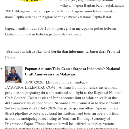
wilayah Papua Bagian barat. Sejak tahun
2003, dibagi menjadi dua provinsi dengan bagian timur tetap memakai
nama Papua sedangkan bagian baratnya memakai nama Papua Barat.
Papua memiliki luas 808.105 km persegi dan merupakan pulau terbesar
kedua di dunia dan terbesar pertama di Indonesia.
Berikut adalah artikel dari berita dan informasi terbaru dari Provinsi
Papua:
Papuan Artisans Take Center Stage at Indonesia's National
Craft Anniversary in Makassar
03/07/2026 - klik judul untuk membaca
JAYAPURA, LELEMUKU.COM – Artisans from Indonesia's easternmost
province are preparing for a rare national spotlight as the Regional National
Craft Council (Dekranasda) of Papua secures four exhibition stalls at the
46th anniversary of Indonesia's National Craft Council in Makassar, South
Sulawesi, from 9 to 12 July 2026.The participation offers Papuan crafts a
direct pipeline to buyers, cultural institutions, and tourism operators from
across the archipelago, according to Yoniman Ronting, Secretary of
Dekranasda Papua."Those four stalls will be utilized to display various
flagship craft products of Papua together with participants from regencies