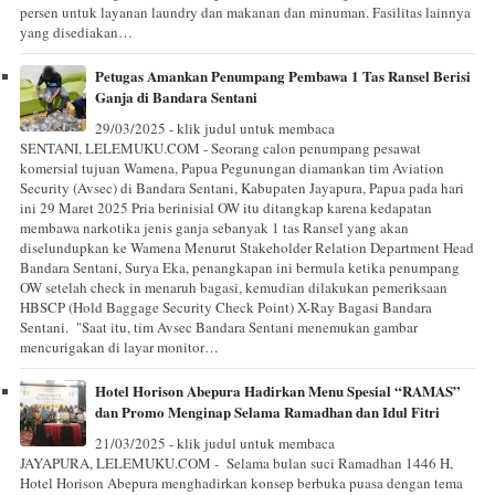
persen untuk layanan laundry dan makanan dan minuman. Fasilitas lainnya
yang disediakan…
Petugas Amankan Penumpang Pembawa 1 Tas Ransel Berisi
Ganja di Bandara Sentani
29/03/2025 - klik judul untuk membaca
SENTANI, LELEMUKU.COM - Seorang calon penumpang pesawat
komersial tujuan Wamena, Papua Pegunungan diamankan tim Aviation
Security (Avsec) di Bandara Sentani, Kabupaten Jayapura, Papua pada hari
ini 29 Maret 2025 Pria berinisial OW itu ditangkap karena kedapatan
membawa narkotika jenis ganja sebanyak 1 tas Ransel yang akan
diselundupkan ke Wamena Menurut Stakeholder Relation Department Head
Bandara Sentani, Surya Eka, penangkapan ini bermula ketika penumpang
OW setelah check in menaruh bagasi, kemudian dilakukan pemeriksaan
HBSCP (Hold Baggage Security Check Point) X-Ray Bagasi Bandara
Sentani. "Saat itu, tim Avsec Bandara Sentani menemukan gambar
mencurigakan di layar monitor…
Hotel Horison Abepura Hadirkan Menu Spesial “RAMAS”
dan Promo Menginap Selama Ramadhan dan Idul Fitri
21/03/2025 - klik judul untuk membaca
JAYAPURA, LELEMUKU.COM - Selama bulan suci Ramadhan 1446 H,
Hotel Horison Abepura menghadirkan konsep berbuka puasa dengan tema