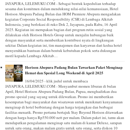
JAYAPURA, LELEMUKU.COM - Sebagai bentuk kepedulian terhadap
sesama dan komitmen dalam mendukung nilai-nilai kemanusiaan, Hotel
Horison Abepura Padang Bulan dan HOM Premiere Abepura mengadakan
kegiatan Corporate Social Responsibility (CSR) di Lembaga Alkitab
Indonesia, yang berlokasi di ruko Dok 2, Jayapura, pada Rabu, 16 April
2025. Kegiatan ini merupakan bagian dari program rutin sosial yang
dilakukan oleh Horison Hotels Group untuk menjalin hubungan baik
dengan masyarakat serta memberikan kontribusi nyata di lingkungan
sekitar. Dalam kegiatan ini, tim manajemen dan karyawan dari kedua hotel
menyerahkan bantuan dalam bentuk kebutuhan pokok serta dukungan
moril kepada Lembaga Alkitab…
Horison Abepura Padang Bulan Tawarkan Paket Menginap
Hemat dan Spesial Long Weekend di April 2025
16/04/2025 - klik judul untuk membaca
JAYAPURA, LELEMUKU.COM - Menyambut momen liburan di bulan
April, Hotel Horison Abepura Padang Bulan, Papua, menghadirkan dua
promo spesial yang sayang untuk dilewatkan. Promo ini memberikan
kesempatan bagi masyarakat dan wisatawan untuk menikmati kenyamanan
menginap di hotel berbintang dengan harga terjangkau dan berbagai
fasilitas menarik. Promo pertama bertajuk Stay Beyond Horison ditawarkan
dengan harga hanya Rp550.000 nett per malam. Dalam paket ini, tamu akan
mendapatkan pengalaman menginap satu malam di kamar Deluxe, sarapan
untuk satu orang, makan malam gratis untuk satu orang, serta diskon 10