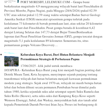
PORT MORESBY, LELEMUKU.COM – Gempa bumi
berkekuatan magnitudo 4,9 mengguncang wilayah barat laut Finschhafen di
Provinsi Morobe, Papua Nugini, pada Minggu (28/6/2026) pukul 02.59
UTC atau sekitar pukul 12.59 siang waktu setempat.Badan Survei Geologi
Amerika Serikat (USGS) mencatat episentrum gempa terletak pada
kedalaman 73 kilometer di bawah permukaan laut, atau sekitar 20 kilometer
arah barat laut dari Finschhafen. Pusat gempa berada di koordinat 6,42
derajat Lintang Selatan dan 147,73 derajat Bujur Timur.Berdasarkan
laporan dari Pusat Penelitian Geosains Jerman (GFZ), gempa tercatat dengan
magnitudo 5,1 pada kedalaman 89 kilometer. Sementara itu, situs
pemantauan gempa Volcano Discovery…
Kelurahan Koya Barat, Dari Hutan Belantara Menjadi
Permukiman Strategis di Perbatasan Papua
17/06/2025 - klik judul untuk membaca
JAYAPURA - Kelurahan Koya Barat yang kini menjadi bagian penting dari
Distrik Muara Tami, Kota Jayapura, menyimpan sejarah panjang tentang
transformasi wilayah dari hutan belantara menjadi kawasan permukiman
modern yang strategis. Sejak awal 1970-an, wilayah ini masih berupa hutan
lebat dan belum dihuni secara permanen.Perubahan besar dimulai pada
tahun 1980, ketika sejumlah suku adat setempat seperti Suku Ramela dan
Suku Rollo (Skouw), serta suku-suku dari Kampung Koya Koso seperti
Wemson Elsenggi, Sabal, dan Waskay, menyerahkan hak atas tanah adat
kepada Pemerintah Daerah Provinsi Irian Jaya. Proses ini berlangsung di