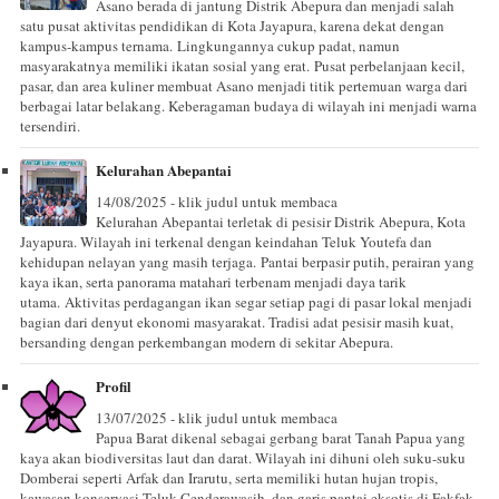
Asano berada di jantung Distrik Abepura dan menjadi salah
satu pusat aktivitas pendidikan di Kota Jayapura, karena dekat dengan
kampus-kampus ternama. Lingkungannya cukup padat, namun
masyarakatnya memiliki ikatan sosial yang erat. Pusat perbelanjaan kecil,
pasar, dan area kuliner membuat Asano menjadi titik pertemuan warga dari
berbagai latar belakang. Keberagaman budaya di wilayah ini menjadi warna
tersendiri.
Kelurahan Abepantai
14/08/2025 - klik judul untuk membaca
Kelurahan Abepantai terletak di pesisir Distrik Abepura, Kota
Jayapura. Wilayah ini terkenal dengan keindahan Teluk Youtefa dan
kehidupan nelayan yang masih terjaga. Pantai berpasir putih, perairan yang
kaya ikan, serta panorama matahari terbenam menjadi daya tarik
utama. Aktivitas perdagangan ikan segar setiap pagi di pasar lokal menjadi
bagian dari denyut ekonomi masyarakat. Tradisi adat pesisir masih kuat,
bersanding dengan perkembangan modern di sekitar Abepura.
Profil
13/07/2025 - klik judul untuk membaca
Papua Barat dikenal sebagai gerbang barat Tanah Papua yang
kaya akan biodiversitas laut dan darat. Wilayah ini dihuni oleh suku-suku
Domberai seperti Arfak dan Irarutu, serta memiliki hutan hujan tropis,
kawasan konservasi Teluk Cenderawasih, dan garis pantai eksotis di Fakfak