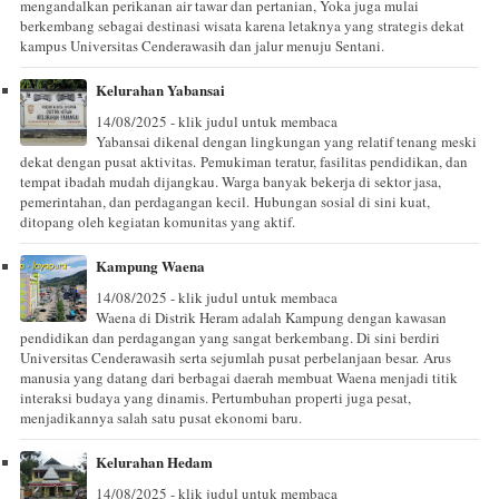
mengandalkan perikanan air tawar dan pertanian, Yoka juga mulai
berkembang sebagai destinasi wisata karena letaknya yang strategis dekat
kampus Universitas Cenderawasih dan jalur menuju Sentani.
Kelurahan Yabansai
14/08/2025 - klik judul untuk membaca
Yabansai dikenal dengan lingkungan yang relatif tenang meski
dekat dengan pusat aktivitas. Pemukiman teratur, fasilitas pendidikan, dan
tempat ibadah mudah dijangkau. Warga banyak bekerja di sektor jasa,
pemerintahan, dan perdagangan kecil. Hubungan sosial di sini kuat,
ditopang oleh kegiatan komunitas yang aktif.
Kampung Waena
14/08/2025 - klik judul untuk membaca
Waena di Distrik Heram adalah Kampung dengan kawasan
pendidikan dan perdagangan yang sangat berkembang. Di sini berdiri
Universitas Cenderawasih serta sejumlah pusat perbelanjaan besar. Arus
manusia yang datang dari berbagai daerah membuat Waena menjadi titik
interaksi budaya yang dinamis. Pertumbuhan properti juga pesat,
menjadikannya salah satu pusat ekonomi baru.
Kelurahan Hedam
14/08/2025 - klik judul untuk membaca