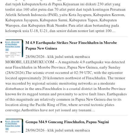
dari tujuh kabupaten/kota di Papua.Kejuaraan ini diikuti 230 atlet yang
terdiri atas 160 atlet putra dan 70 atlet putri dari tujuh kontingen Persatuan
Atletik Seluruh Indonesia (PASI), yaitu Kota Jayapura, Kabupaten Keerom,
Kabupaten Jayapura, Kabupaten Sarmi, Kabupaten Yapen, Kabupaten
Waropen, dan Kabupaten Biak Numfor. Para atlet akan bertanding pada
kelompok usia U-18, U-21, dan senior dalam nomor lari sprint 100…
M 4.9 Earthquake Strikes Near Finschhafen in Morobe
Papua New Guinea
28/06/2026 - klik judul untuk membaca
MOROBE, LELEMUKU.COM – A magnitude 4.9 earthquake was detected
near Finschhafen in Morobe Province, Papua New Guinea, early Sunday
(28/6/2026).The seismic event occurred at 02:59 UTC, with the epicenter
located approximately 20 kilometers northwest of Finschhafen. The tremor
was recorded by regional seismic monitoring networks as a moderate
disturbance in the area.Finschhafen is a coastal district in Morobe Province
known for its rugged terrain and proximity to active fault lines. Earthquakes
of this magnitude are relatively common in Papua New Guinea due to its
location along the Pacific Ring of Fire, where several tectonic plates
converge.Authorities have not yet issued any tsunami…
Gempa M4.9 Guncang Finschhafen, Papua Nugini
28/06/2026 - klik judul untuk membaca