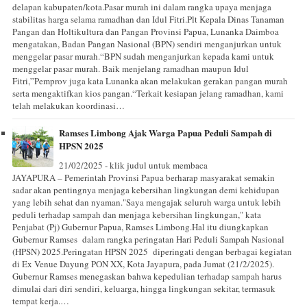
delapan kabupaten/kota.Pasar murah ini dalam rangka upaya menjaga
stabilitas harga selama ramadhan dan Idul Fitri.Plt Kepala Dinas Tanaman
Pangan dan Holtikultura dan Pangan Provinsi Papua, Lunanka Daimboa
mengatakan, Badan Pangan Nasional (BPN) sendiri menganjurkan untuk
menggelar pasar murah.“BPN sudah menganjurkan kepada kami untuk
menggelar pasar murah. Baik menjelang ramadhan maupun Idul
Fitri,”Pemprov juga kata Lunanka akan melakukan gerakan pangan murah
serta mengaktifkan kios pangan.“Terkait kesiapan jelang ramadhan, kami
telah melakukan koordinasi…
Ramses Limbong Ajak Warga Papua Peduli Sampah di
HPSN 2025
21/02/2025 - klik judul untuk membaca
JAYAPURA – Pemerintah Provinsi Papua berharap masyarakat semakin
sadar akan pentingnya menjaga kebersihan lingkungan demi kehidupan
yang lebih sehat dan nyaman."Saya mengajak seluruh warga untuk lebih
peduli terhadap sampah dan menjaga kebersihan lingkungan," kata
Penjabat (Pj) Gubernur Papua, Ramses Limbong.Hal itu diungkapkan
Gubernur Ramses dalam rangka peringatan Hari Peduli Sampah Nasional
(HPSN) 2025.Peringatan HPSN 2025 diperingati dengan berbagai kegiatan
di Ex Venue Dayung PON XX, Kota Jayapura, pada Jumat (21/2/2025).
Gubernur Ramses menegaskan bahwa kepedulian terhadap sampah harus
dimulai dari diri sendiri, keluarga, hingga lingkungan sekitar, termasuk
tempat kerja.…