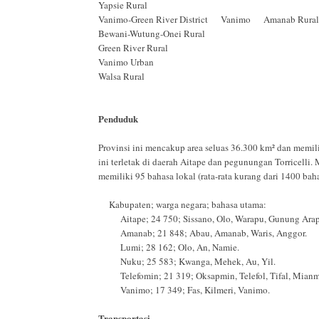
Yapsie Rural
Vanimo-Green River District Vanimo Amanab Rural
Bewani-Wutung-Onei Rural
Green River Rural
Vanimo Urban
Walsa Rural
Penduduk
Provinsi ini mencakup area seluas 36.300 km² dan memil
ini terletak di daerah Aitape dan pegunungan Torricelli
memiliki 95 bahasa lokal (rata-rata kurang dari 1400 baha
Kabupaten; warga negara; bahasa utama:
Aitape; 24 750; Sissano, Olo, Warapu, Gunung Arap
Amanab; 21 848; Abau, Amanab, Waris, Anggor.
Lumi; 28 162; Olo, An, Namie.
Nuku; 25 583; Kwanga, Mehek, Au, Yil.
Telefomin; 21 319; Oksapmin, Telefol, Tifal, Mianm
Vanimo; 17 349; Fas, Kilmeri, Vanimo.
Transportasi