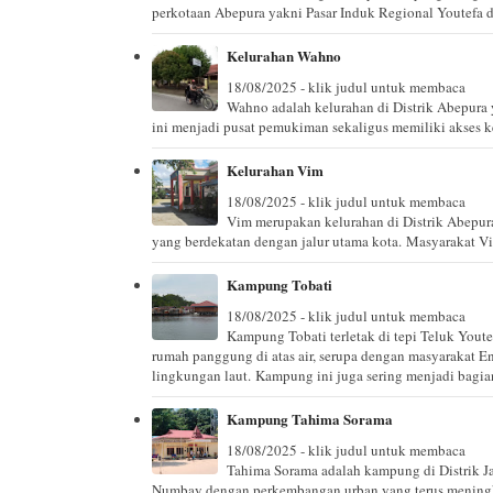
perkotaan Abepura yakni Pasar Induk Regional Youtefa da
Kelurahan Wahno
18/08/2025 - klik judul untuk membaca
Wahno adalah kelurahan di Distrik Abepura 
ini menjadi pusat pemukiman sekaligus memiliki akses ke
Kelurahan Vim
18/08/2025 - klik judul untuk membaca
Vim merupakan kelurahan di Distrik Abepur
yang berdekatan dengan jalur utama kota. Masyarakat Vim
Kampung Tobati
18/08/2025 - klik judul untuk membaca
Kampung Tobati terletak di tepi Teluk Youte
rumah panggung di atas air, serupa dengan masyarakat E
lingkungan laut. Kampung ini juga sering menjadi bagian 
Kampung Tahima Sorama
18/08/2025 - klik judul untuk membaca
Tahima Sorama adalah kampung di Distrik J
Numbay dengan perkembangan urban yang terus meningk