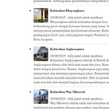
pemerintahan. Keberagaman penduduknya menjadikan Gura
Kelurahan Bhayangkara
18/08/2025 - klik judul untuk membaca
Bhayangkara adalah kelurahan dengan luas 
berkembang pesat sebagai kawasan hunian yang ramai. Se
menuju pusat pemerintahan dan kawasan ekonomi. Kehid
perdagangan kecil, jasa, serta pegawai negeri. Populasi 
Kota Jayapura.
Kelurahan Angkasapura
18/08/2025 - klik judul untuk membaca
Kelurahan Angkasapura terletak di Distrik J
Angkasapura dihuni oleh lebih dari enam ribu jiwa. Kawa
dekat dengan pusat kota. Namun, Angkasapura juga mengha
transportasi, dan minimnya penerangan jalan. Pemerinta
menyelesaikan masalah-masalah tersebut. Dari sisi pendi
anak usia dini dan menjadi bagian dari pengembangan 
Kelurahan Way Mhorock
18/08/2025 - klik judul untuk membaca
Way Mhorock adalah salah satu kelurahan di
tradisional dan modern, dengan masyarakat yang beragam