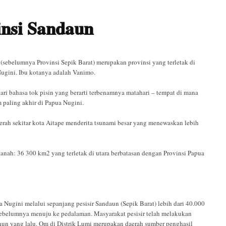
insi Sandaun
(sebelumnya Provinsi Sepik Barat) merupakan provinsi yang terletak di
Nugini. Ibu kotanya adalah Vanimo.
ari bahasa tok pisin yang berarti terbenamnya matahari – tempat di mana
 paling akhir di Papua Nugini.
erah sekitar kota Aitape menderita tsunami besar yang menewaskan lebih
anah: 36 300 km2 yang terletak di utara berbatasan dengan Provinsi Papua
Nugini melalui sepanjang pesisir Sandaun (Sepik Barat) lebih dari 40.000
ebelumnya menuju ke pedalaman. Masyarakat pesisir telah melakukan
un yang lalu. Om di Distrik Lumi merupakan daerah sumber penghasil