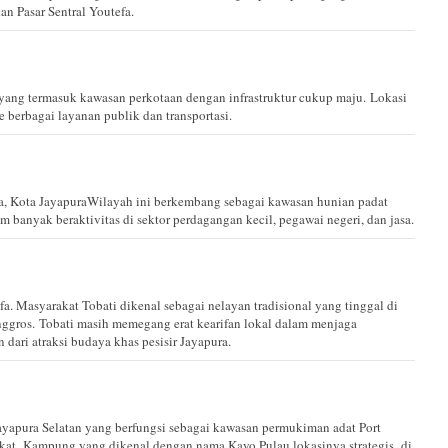
n Pasar Sentral Youtefa.
yang termasuk kawasan perkotaan dengan infrastruktur cukup maju. Lokasi
 berbagai layanan publik dan transportasi.
a, Kota JayapuraWilayah ini berkembang sebagai kawasan hunian padat
 banyak beraktivitas di sektor perdagangan kecil, pegawai negeri, dan jasa.
fa. Masyarakat Tobati dikenal sebagai nelayan tradisional yang tinggal di
nggros. Tobati masih memegang erat kearifan lokal dalam menjaga
dari atraksi budaya khas pesisir Jayapura.
ayapura Selatan yang berfungsi sebagai kawasan permukiman adat Port
at. Kampung yang dikenal dengan nama Kayo Pulau lokasinya strategis di