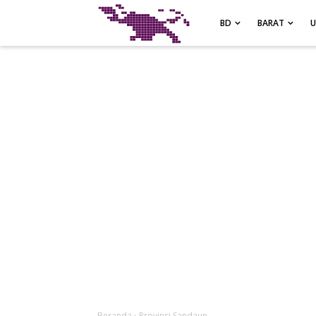
-->
BD
BARAT
Beranda
›
Provinsi Sandaun