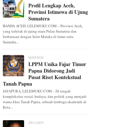
Profil Lengkap Aceh,
Provinsi Istimewa di Ujung
Sumatera
BANDA ACEH, LELEMUKU.COM – Provinsi Aceh,
yang terletak di ujung utara Pulau Sumatera dan
berbatasan dengan Selat Malaka di timur serta
Samudra...
04/05/2026
LPPM Unika Fajar Timur
Papua Didorong Jadi
Pusat Riset Kontekstual
Tanah Papua
JAYAPURA, LELEMUKU.COM – Di tengah
kompleksitas sosial, budaya, dan politik yang menjadi
warna khas Tanah Papua, sebuah lembaga akademik di
Kota...
29/11/2025