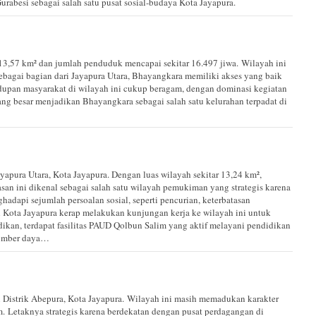
besi sebagai salah satu pusat sosial-budaya Kota Jayapura.
13,57 km² dan jumlah penduduk mencapai sekitar 16.497 jiwa. Wilayah ini
bagai bagian dari Jayapura Utara, Bhayangkara memiliki akses yang baik
upan masyarakat di wilayah ini cukup beragam, dengan dominasi kegiatan
yang besar menjadikan Bhayangkara sebagai salah satu kelurahan terpadat di
ayapura Utara, Kota Jayapura. Dengan luas wilayah sekitar 13,24 km²,
san ini dikenal sebagai salah satu wilayah pemukiman yang strategis karena
dapi sejumlah persoalan sosial, seperti pencurian, keterbatasan
h Kota Jayapura kerap melakukan kunjungan kerja ke wilayah ini untuk
dikan, terdapat fasilitas PAUD Qolbun Salim yang aktif melayani pendidikan
sumber daya…
 Distrik Abepura, Kota Jayapura. Wilayah ini masih memadukan karakter
. Letaknya strategis karena berdekatan dengan pusat perdagangan di