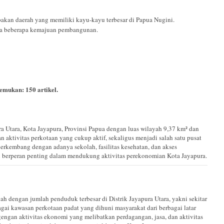
upakan daerah yang memiliki kayu-kayu terbesar di Papua Nugini.
wa beberapa kemajuan pembangunan.
itemukan:
150
artikel.
a Utara, Kota Jayapura, Provinsi Papua dengan luas wilayah 9,37 km² dan
 aktivitas perkotaan yang cukup aktif, sekaligus menjadi salah satu pusat
berkembang dengan adanya sekolah, fasilitas kesehatan, dan akses
i berperan penting dalam mendukung aktivitas perekonomian Kota Jayapura.
ah dengan jumlah penduduk terbesar di Distrik Jayapura Utara, yakni sekitar
agai kawasan perkotaan padat yang dihuni masyarakat dari berbagai latar
gengan aktivitas ekonomi yang melibatkan perdagangan, jasa, dan aktivitas