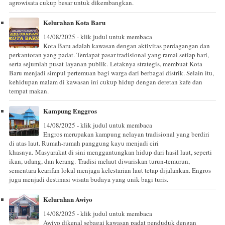
agrowisata cukup besar untuk dikembangkan.
Kelurahan Kota Baru
14/08/2025 - klik judul untuk membaca
Kota Baru adalah kawasan dengan aktivitas perdagangan dan
perkantoran yang padat. Terdapat pasar tradisional yang ramai setiap hari,
serta sejumlah pusat layanan publik. Letaknya strategis, membuat Kota
Baru menjadi simpul pertemuan bagi warga dari berbagai distrik. Selain itu,
kehidupan malam di kawasan ini cukup hidup dengan deretan kafe dan
tempat makan.
Kampung Enggros
14/08/2025 - klik judul untuk membaca
Engros merupakan kampung nelayan tradisional yang berdiri
di atas laut. Rumah-rumah panggung kayu menjadi ciri
khasnya. Masyarakat di sini menggantungkan hidup dari hasil laut, seperti
ikan, udang, dan kerang. Tradisi melaut diwariskan turun-temurun,
sementara kearifan lokal menjaga kelestarian laut tetap dijalankan. Engros
juga menjadi destinasi wisata budaya yang unik bagi turis.
Kelurahan Awiyo
14/08/2025 - klik judul untuk membaca
Awiyo dikenal sebagai kawasan padat penduduk dengan