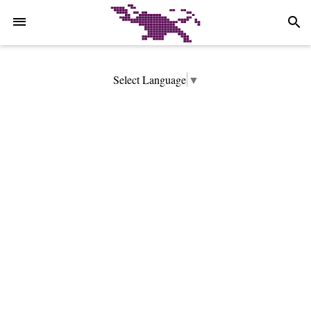
-->
search
Select Language
▼