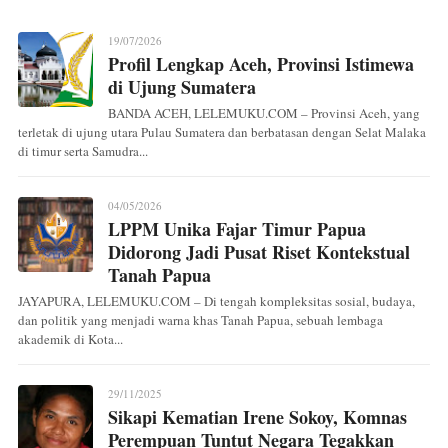
19/07/2026
Profil Lengkap Aceh, Provinsi Istimewa
di Ujung Sumatera
BANDA ACEH, LELEMUKU.COM – Provinsi Aceh, yang
terletak di ujung utara Pulau Sumatera dan berbatasan dengan Selat Malaka
di timur serta Samudra...
04/05/2026
LPPM Unika Fajar Timur Papua
Didorong Jadi Pusat Riset Kontekstual
Tanah Papua
JAYAPURA, LELEMUKU.COM – Di tengah kompleksitas sosial, budaya,
dan politik yang menjadi warna khas Tanah Papua, sebuah lembaga
akademik di Kota...
29/11/2025
Sikapi Kematian Irene Sokoy, Komnas
Perempuan Tuntut Negara Tegakkan