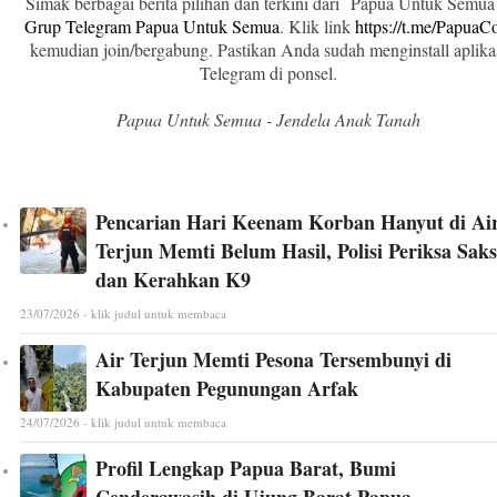
Simak berbagai berita pilihan dan terkini dari Papua Untuk Semua
Grup Telegram Papua Untuk Semua
. Klik link
https://t.me/Papua
kemudian join/bergabung. Pastikan Anda sudah menginstall aplika
Telegram di ponsel.
Papua Untuk Semua - Jendela Anak Tanah
Pencarian Hari Keenam Korban Hanyut di Ai
Terjun Memti Belum Hasil, Polisi Periksa Saks
dan Kerahkan K9
23/07/2026 - klik judul untuk membaca
Air Terjun Memti Pesona Tersembunyi di
Kabupaten Pegunungan Arfak
24/07/2026 - klik judul untuk membaca
Profil Lengkap Papua Barat, Bumi
Cenderawasih di Ujung Barat Papua