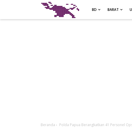
-->
BD
BARAT
Beranda
›
Polda Papua Berangkatkan 41 Personel Ops