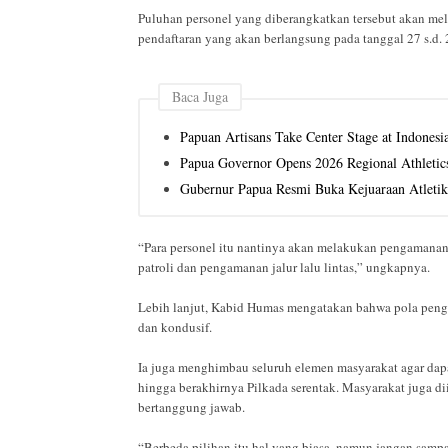
Puluhan personel yang diberangkatkan tersebut akan me
pendaftaran yang akan berlangsung pada tanggal 27 s.d. 
Baca Juga
Papuan Artisans Take Center Stage at Indonesi
Papua Governor Opens 2026 Regional Athleti
Gubernur Papua Resmi Buka Kejuaraan Atletik
“Para personel itu nantinya akan melakukan pengamanan 
patroli dan pengamanan jalur lalu lintas,” ungkapnya.
Lebih lanjut, Kabid Humas mengatakan bahwa pola peng
dan kondusif.
Ia juga menghimbau seluruh elemen masyarakat agar dap
hingga berakhirnya Pilkada serentak. Masyarakat juga di
bertanggung jawab.
“Berbeda pilihan itu hal yang biasa, namun jangan sampai