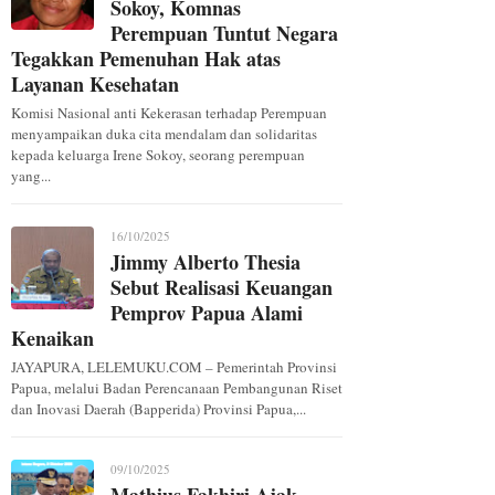
Sokoy, Komnas
Perempuan Tuntut Negara
Tegakkan Pemenuhan Hak atas
Layanan Kesehatan
Komisi Nasional anti Kekerasan terhadap Perempuan
menyampaikan duka cita mendalam dan solidaritas
kepada keluarga Irene Sokoy, seorang perempuan
yang...
16/10/2025
Jimmy Alberto Thesia
Sebut Realisasi Keuangan
Pemprov Papua Alami
Kenaikan
JAYAPURA, LELEMUKU.COM – Pemerintah Provinsi
Papua, melalui Badan Perencanaan Pembangunan Riset
dan Inovasi Daerah (Bapperida) Provinsi Papua,...
09/10/2025