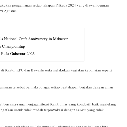
lakukan pengamanan setiap tahapan Pilkada 2024 yang diawali dengan
29 Agustus.
a's National Craft Anniversary in Makassar
cs Championship
 Piala Gubernur 2026
di Kantor KPU dan Bawaslu serta melakukan kegiatan kepolisian seperti
amanan tersebut bermaksud agar setiap pentahapan berjalan dengan aman
at bersama-sama menjaga situasi Kamtibmas yang kondusif, baik menjelang
ingatkan untuk tidak mudah terprovokasi dengan isu-isu yang tidak
 karena perbedaan itu lalu putus tali silaturahmi dengan keluarga kita,