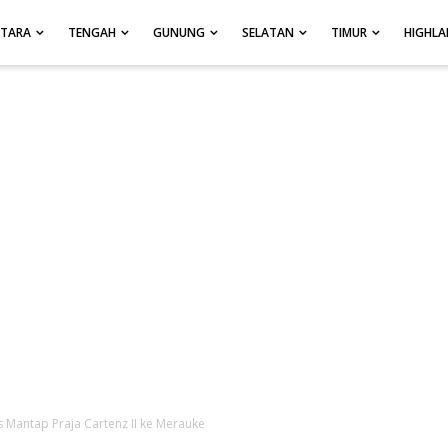
UTARA
TENGAH
GUNUNG
SELATAN
TIMUR
HIGHL
 Mantap Praja Cartenz II ke Merauke