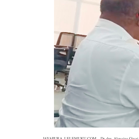
JAYAPURA, LELEMUKU.COM – Dr. drg. Aloysius Giyai, s