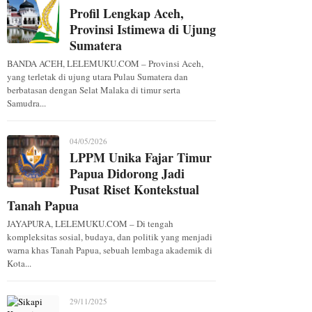
Profil Lengkap Aceh,
Provinsi Istimewa di Ujung
Sumatera
BANDA ACEH, LELEMUKU.COM – Provinsi Aceh,
yang terletak di ujung utara Pulau Sumatera dan
berbatasan dengan Selat Malaka di timur serta
Samudra...
04/05/2026
LPPM Unika Fajar Timur
Papua Didorong Jadi
Pusat Riset Kontekstual
Tanah Papua
JAYAPURA, LELEMUKU.COM – Di tengah
kompleksitas sosial, budaya, dan politik yang menjadi
warna khas Tanah Papua, sebuah lembaga akademik di
Kota...
29/11/2025