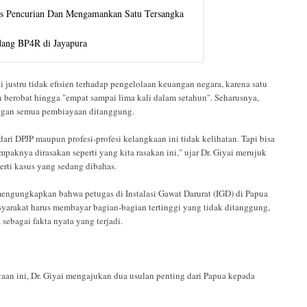
us Pencurian Dan Mengamankan Satu Tersangka
idang BP4R di Jayapura
 justru tidak efisien terhadap pengelolaan keuangan negara, karena satu
n berobat hingga "empat sampai lima kali dalam setahun". Seharusnya,
dengan semua pembiayaan ditanggung.
r dari DPJP maupun profesi-profesi kelangkaan ini tidak kelihatan. Tapi bisa
aknya dirasakan seperti yang kita rasakan ini," ujar Dr. Giyai merujuk
rti kasus yang sedang dibahas.
 mengungkapkan bahwa petugas di Instalasi Gawat Darurat (IGD) di Papua
syarakat harus membayar bagian-bagian tertinggi yang tidak ditanggung,
sebagai fakta nyata yang terjadi.
an ini, Dr. Giyai mengajukan dua usulan penting dari Papua kepada