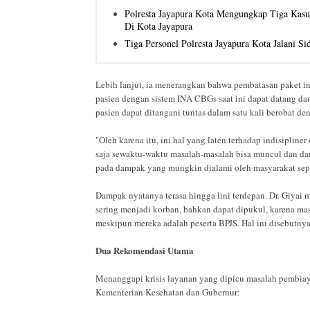
Polresta Jayapura Kota Mengungkap Tiga Kas
Di Kota Jayapura
Tiga Personel Polresta Jayapura Kota Jalani S
Lebih lanjut, ia menerangkan bahwa pembatasan paket ini
pasien dengan sistem INA CBGs saat ini dapat datang da
pasien dapat ditangani tuntas dalam satu kali berobat 
"Oleh karena itu, ini hal yang laten terhadap indisipline
saja sewaktu-waktu masalah-masalah bisa muncul dan damp
pada dampak yang mungkin dialami oleh masyarakat sepe
Dampak nyatanya terasa hingga lini terdepan. Dr. Giyai
sering menjadi korban, bahkan dapat dipukul, karena ma
meskipun mereka adalah peserta BPJS. Hal ini disebutnya 
Dua Rekomendasi Utama
Menanggapi krisis layanan yang dipicu masalah pembiaya
Kementerian Kesehatan dan Gubernur: