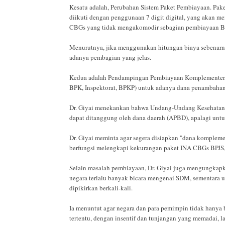
Kesatu adalah, Perubahan Sistem Paket Pembiayaan. Pak
diikuti dengan penggunaan 7 digit digital, yang akan m
CBGs yang tidak mengakomodir sebagian pembiayaan 
Menurutnya, jika menggunakan hitungan biaya sebenarnya
adanya pembagian yang jelas.
Kedua adalah Pendampingan Pembiayaan Komplementer. Ne
BPK, Inspektorat, BPKP) untuk adanya dana penambahan
Dr. Giyai menekankan bahwa Undang-Undang Kesehatan 
dapat ditanggung oleh dana daerah (APBD), apalagi unt
Dr. Giyai meminta agar segera disiapkan "dana komplem
berfungsi melengkapi kekurangan paket INA CBGs BPJS,
Selain masalah pembiayaan, Dr. Giyai juga mengungkap
negara terlalu banyak bicara mengenai SDM, sementara us
dipikirkan berkali-kali.
Ia menuntut agar negara dan para pemimpin tidak hanya b
tertentu, dengan insentif dan tunjangan yang memadai, l