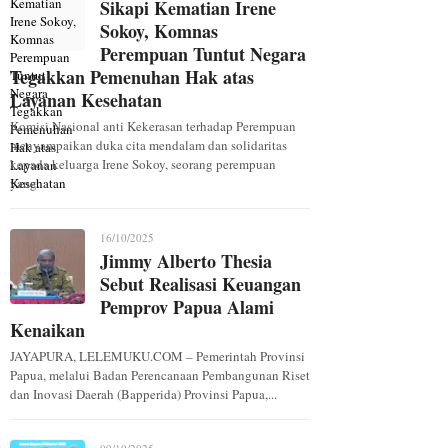
Sikapi Kematian Irene
Sokoy, Komnas
Perempuan Tuntut Negara
Tegakkan Pemenuhan Hak atas
Layanan Kesehatan
Komisi Nasional anti Kekerasan terhadap Perempuan
menyampaikan duka cita mendalam dan solidaritas
kepada keluarga Irene Sokoy, seorang perempuan
yang...
16/10/2025
Jimmy Alberto Thesia
Sebut Realisasi Keuangan
Pemprov Papua Alami
Kenaikan
JAYAPURA, LELEMUKU.COM – Pemerintah Provinsi
Papua, melalui Badan Perencanaan Pembangunan Riset
dan Inovasi Daerah (Bapperida) Provinsi Papua,...