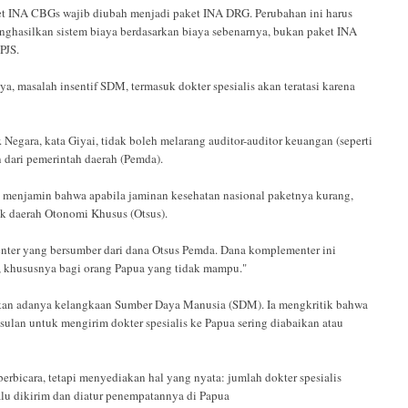
et INA CBGs wajib diubah menjadi paket INA DRG. Perubahan ini harus
enghasilkan sistem biaya berdasarkan biaya sebenarnya, bukan paket INA
BPJS.
, masalah insentif SDM, termasuk dokter spesialis akan teratasi karena
gara, kata Giyai, tidak boleh melarang auditor-auditor keuangan (seperti
 dari pemerintah daerah (Pemda).
menjamin bahwa apabila jaminan kesehatan nasional paketnya kurang,
uk daerah Otonomi Khusus (Otsus).
enter yang bersumber dari dana Otsus Pemda. Dana komplementer ini
 khususnya bagi orang Papua yang tidak mampu."
kan adanya kelangkaan Sumber Daya Manusia (SDM). Ia mengkritik bahwa
ulan untuk mengirim dokter spesialis ke Papua sering diabaikan atau
erbicara, tetapi menyediakan hal yang nyata: jumlah dokter spesialis
alu dikirim dan diatur penempatannya di Papua