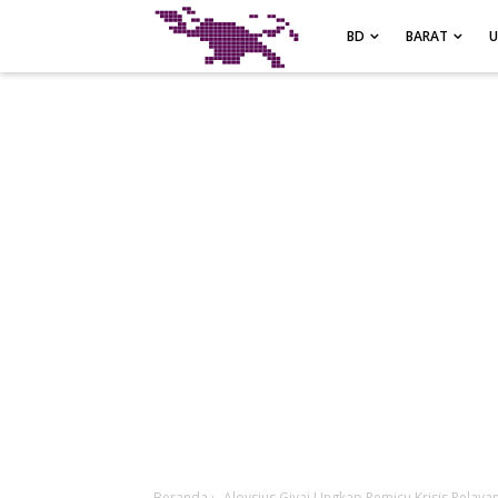
-->
BD
BARAT
Beranda
›
Aloysius Giyai Ungkap Pemicu Krisis Pelay