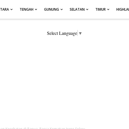
UTARA
TENGAH
GUNUNG
SELATAN
TIMUR
HIGHL
Select Language
▼
anan Kesehatan di Papua, Pasca Kematian Irene Sokoy