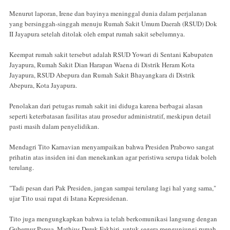
Menurut laporan, Irene dan bayinya meninggal dunia dalam perjalanan
yang bersinggah-singgah menuju Rumah Sakit Umum Daerah (RSUD) Dok
II Jayapura setelah ditolak oleh empat rumah sakit sebelumnya.
Keempat rumah sakit tersebut adalah RSUD Yowari di Sentani Kabupaten
Jayapura, Rumah Sakit Dian Harapan Waena di Distrik Heram Kota
Jayapura, RSUD Abepura dan Rumah Sakit Bhayangkara di Distrik
Abepura, Kota Jayapura.
Penolakan dari petugas rumah sakit ini diduga karena berbagai alasan
seperti keterbatasan fasilitas atau prosedur administratif, meskipun detail
pasti masih dalam penyelidikan.
Mendagri Tito Karnavian menyampaikan bahwa Presiden Prabowo sangat
prihatin atas insiden ini dan menekankan agar peristiwa serupa tidak boleh
terulang.
"Tadi pesan dari Pak Presiden, jangan sampai terulang lagi hal yang sama,"
ujar Tito usai rapat di Istana Kepresidenan.
Tito juga mengungkapkan bahwa ia telah berkomunikasi langsung dengan
Gubernur Papua, Mathius Derek Fakhiri, untuk segera mengunjungi rumah