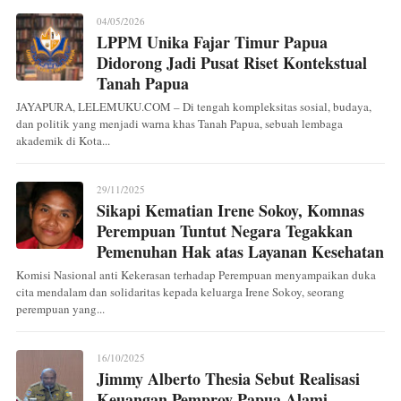
04/05/2026
LPPM Unika Fajar Timur Papua
Didorong Jadi Pusat Riset Kontekstual
Tanah Papua
JAYAPURA, LELEMUKU.COM – Di tengah kompleksitas sosial, budaya,
dan politik yang menjadi warna khas Tanah Papua, sebuah lembaga
akademik di Kota...
29/11/2025
Sikapi Kematian Irene Sokoy, Komnas
Perempuan Tuntut Negara Tegakkan
Pemenuhan Hak atas Layanan Kesehatan
Komisi Nasional anti Kekerasan terhadap Perempuan menyampaikan duka
cita mendalam dan solidaritas kepada keluarga Irene Sokoy, seorang
perempuan yang...
16/10/2025
Jimmy Alberto Thesia Sebut Realisasi
Keuangan Pemprov Papua Alami