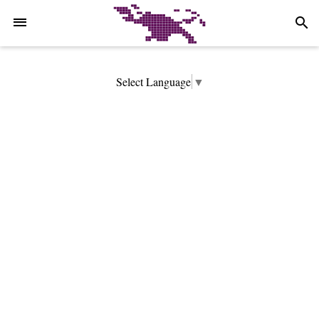
-->
search
Select Language
▼