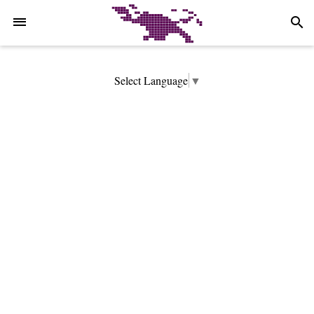
-->
search
Select Language
▼