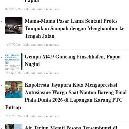
04/05/2026 - klik judul untuk membaca
Mama-Mama Pasar Lama Sentani Protes
Tumpukan Sampah dengan Menghambur ke
Tengah Jalan
16/07/2026 - klik judul untuk membaca
Gempa M4.9 Guncang Finschhafen, Papua
Nugini
28/06/2026 - klik judul untuk membaca
Kapolresta Jayapura Kota Mengapresiasi
Antusiasme Warga Saat Nonton Bareng Final
Piala Dunia 2026 di Lapangan Karang PTC
Entrop
20/07/2026 - klik judul untuk membaca
Air Terjun Memti Pesona Tersembunyi di