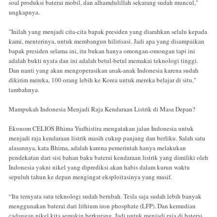
soal produksi baterai mobil, dan alhamdulillah sekarang sudah muncul,"
ungkapnya.
"Inilah yang menjadi cita-cita bapak presiden yang diarahkan selalu kepada
kami, menterinya, untuk membangun hilirisasi. Jadi apa yang disampaikan
bapak presiden selama ini, itu bukan hanya omongan-omongan tapi ini
adalah bukti nyata dan ini adalah betul-betul memakai teknologi tinggi.
Dan nanti yang akan mengoperasikan anak-anak Indonesia karena sudah
dikirim mereka, 100 orang lebih ke Korea untuk mereka belajar di situ,"
tambahnya.
Mampukah Indonesia Menjadi Raja Kendaraan Listrik di Masa Depan?
Ekonom CELIOS Bhima Yudhistira mengatakan jalan Indonesia untuk
menjadi raja kendaraan listrik masih cukup panjang dan berliku. Salah satu
alasannya, kata Bhima, adalah karena pemerintah hanya melakukan
pendekatan dari sisi bahan baku baterai kendaraan listrik yang dimiliki oleh
Indonesia yakni nikel yang diprediksi akan habis dalam kurun waktu
sepuluh tahun ke depan mengingat eksploitasinya yang masif.
“Itu ternyata satu teknologi sudah berubah. Tesla saja sudah lebih banyak
menggunakan baterai dari lithium iron phosphate (LFP). Dan kemudian
cadangan nikel kita semakin berkurang. Jadi untuk menjadi raja di baterai