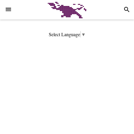
-->
search
Select Language
▼