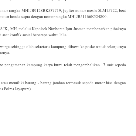
 nomor rangka MH1JB9128BK537719, jupiter nomor mesin 5LM15722, beat
motor honda supra dengan nomor rangka MH1JB51166K524800.
 S.IK., MH, melalui Kapolsek Nimboran Iptu Jusman membenarkan pihaknya
 saat konflik sosial beberapa waktu lalu.
i warga sehingga oleh sekretaris kampung dibawa ke posko untuk selanjutnya
arnya.
osko pengamanan kampung karya bumi telah mengembalikan 17 unit sepeda
au memiliki barang - barang jarahan termasuk sepeda motor bisa dengan
as Polres Jayapura)