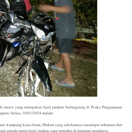
motor yang merupakan hasil jarahan berlangsung di Posko Pengamanan
pura. Selasa, 16/01/2024 malam.
etaris kampung karya bumi, Mukari yang sebelumnya mendapat informasi dari
it sepeda motor hasil jarahan yang terparkir di halaman rumahnya.