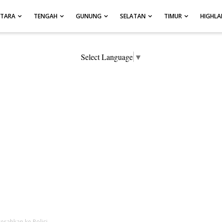
UTARA
TENGAH
GUNUNG
SELATAN
TIMUR
HIGHL
Select Language
▼
erahkan ke Polisi