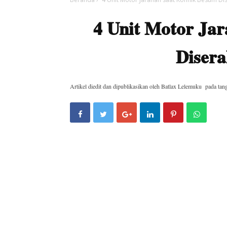
4 Unit Motor Jar
Disera
Artikel diedit dan dipublikasikan oleh
Batlax Lelemuku
pada tan