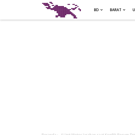
-->
BD
BARAT
Beranda
›
4 Unit Motor Jarahan saat Konflik Besum Dis