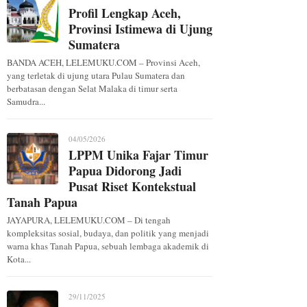
Profil Lengkap Aceh,
Provinsi Istimewa di Ujung
Sumatera
BANDA ACEH, LELEMUKU.COM – Provinsi Aceh,
yang terletak di ujung utara Pulau Sumatera dan
berbatasan dengan Selat Malaka di timur serta
Samudra...
04/05/2026
LPPM Unika Fajar Timur
Papua Didorong Jadi
Pusat Riset Kontekstual
Tanah Papua
JAYAPURA, LELEMUKU.COM – Di tengah
kompleksitas sosial, budaya, dan politik yang menjadi
warna khas Tanah Papua, sebuah lembaga akademik di
Kota...
29/11/2025