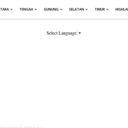
UTARA
TENGAH
GUNUNG
SELATAN
TIMUR
HIGHL
Select Language
▼
ngisian Kepala SKPD Papua