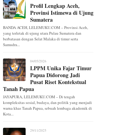
Profil Lengkap Aceh,
Provinsi Istimewa di Ujung
Sumatera
BANDA ACEH, LELEMUKU.COM – Provinsi Aceh,
yang terletak di ujung utara Pulau Sumatera dan
berbatasan dengan Selat Malaka di timur serta
Samudra...
04/05/2026
LPPM Unika Fajar Timur
Papua Didorong Jadi
Pusat Riset Kontekstual
Tanah Papua
JAYAPURA, LELEMUKU.COM – Di tengah
kompleksitas sosial, budaya, dan politik yang menjadi
warna khas Tanah Papua, sebuah lembaga akademik di
Kota...
29/11/2025