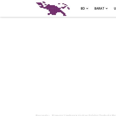
-->
BD
BARAT
Beranda
›
Ramses Limbong Ajukan Seleksi Terbuka Pe