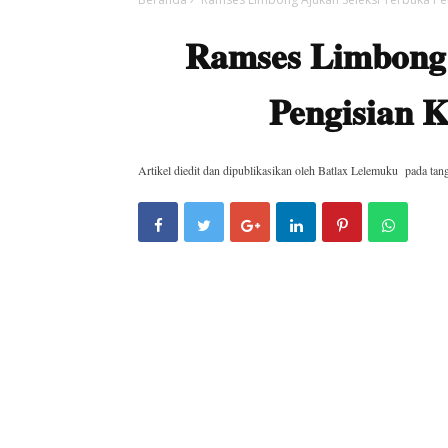
Ramses Limbong 
Pengisian 
Artikel diedit dan dipublikasikan oleh
Batlax Lelemuku
pada tan