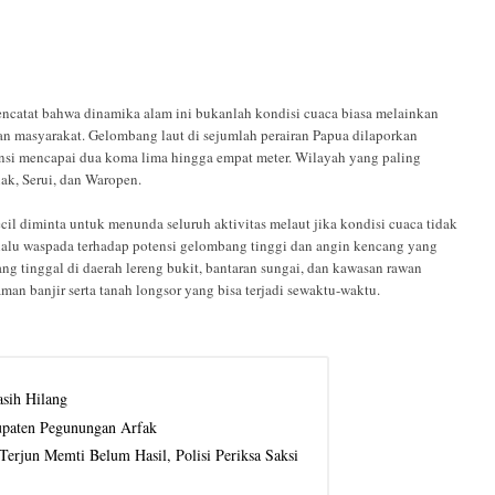
ncatat bahwa dinamika alam ini bukanlah kondisi cuaca biasa melainkan
san masyarakat. Gelombang laut di sejumlah perairan Papua dilaporkan
ensi mencapai dua koma lima hingga empat meter. Wilayah yang paling
ak, Serui, dan Waropen.
kecil diminta untuk menunda seluruh aktivitas melaut jika kondisi cuaca tidak
lalu waspada terhadap potensi gelombang tinggi dan angin kencang yang
ang tinggal di daerah lereng bukit, bantaran sungai, dan kawasan rawan
an banjir serta tanah longsor yang bisa terjadi sewaktu-waktu.
sih Hilang
upaten Pegunungan Arfak
erjun Memti Belum Hasil, Polisi Periksa Saksi