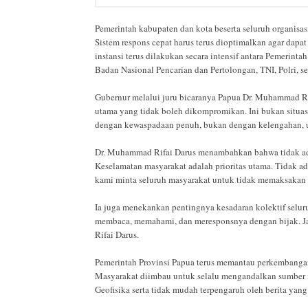
Pemerintah kabupaten dan kota beserta seluruh organisasi
Sistem respons cepat harus terus dioptimalkan agar dapat 
instansi terus dilakukan secara intensif antara Pemerin
Badan Nasional Pencarian dan Pertolongan, TNI, Polri, s
Gubernur melalui juru bicaranya Papua Dr. Muhammad R
utama yang tidak boleh dikompromikan. Ini bukan situas
dengan kewaspadaan penuh, bukan dengan kelengahan, u
Dr. Muhammad Rifai Darus menambahkan bahwa tidak ada
Keselamatan masyarakat adalah prioritas utama. Tidak ad
kami minta seluruh masyarakat untuk tidak memaksakan di
Ia juga menekankan pentingnya kesadaran kolektif selur
membaca, memahami, dan meresponsnya dengan bijak. J
Rifai Darus.
Pemerintah Provinsi Papua terus memantau perkembangan c
Masyarakat diimbau untuk selalu mengandalkan sumber i
Geofisika serta tidak mudah terpengaruh oleh berita ya