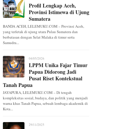
Profil Lengkap Aceh,
Provinsi Istimewa di Ujung
Sumatera
BANDA ACEH, LELEMUKU.COM – Provinsi Aceh,
yang terletak di ujung utara Pulau Sumatera dan
berbatasan dengan Selat Malaka di timur serta
Samudra...
04/05/2026
LPPM Unika Fajar Timur
Papua Didorong Jadi
Pusat Riset Kontekstual
Tanah Papua
JAYAPURA, LELEMUKU.COM – Di tengah
kompleksitas sosial, budaya, dan politik yang menjadi
warna khas Tanah Papua, sebuah lembaga akademik di
Kota...
29/11/2025