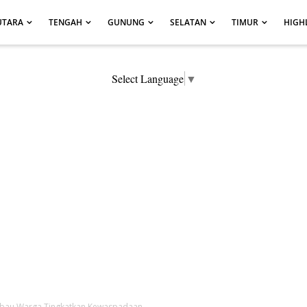
UTARA
TENGAH
GUNUNG
SELATAN
TIMUR
HIGH
Select Language
▼
bau Warga Tingkatkan Kewaspadaan