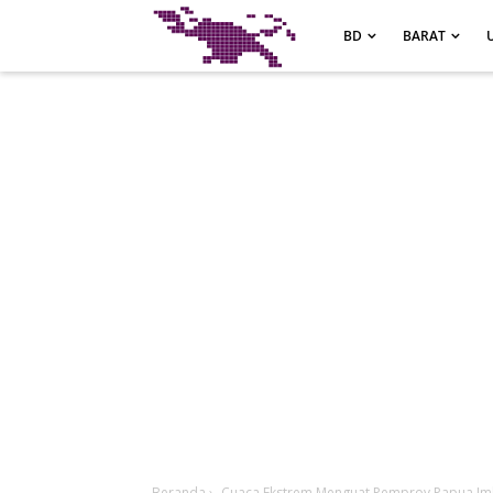
-->
BD
BARAT
Beranda
›
Cuaca Ekstrem Menguat Pemprov Papua Im