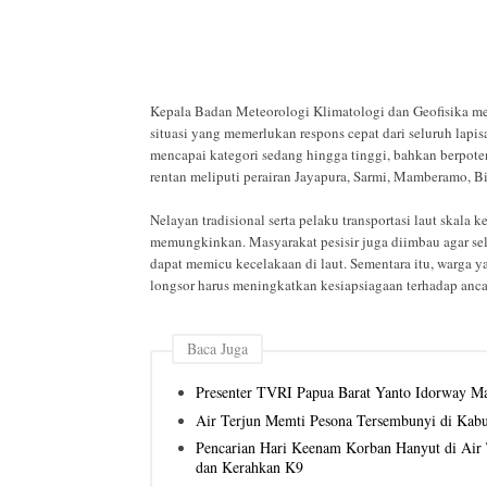
Kepala Badan Meteorologi Klimatologi dan Geofisika me
situasi yang memerlukan respons cepat dari seluruh lapi
mencapai kategori sedang hingga tinggi, bahkan berpot
rentan meliputi perairan Jayapura, Sarmi, Mamberamo, Bi
Nelayan tradisional serta pelaku transportasi laut skala 
memungkinkan. Masyarakat pesisir juga diimbau agar se
dapat memicu kecelakaan di laut. Sementara itu, warga y
longsor harus meningkatkan kesiapsiagaan terhadap ancam
Baca Juga
Presenter TVRI Papua Barat Yanto Idorway Ma
Air Terjun Memti Pesona Tersembunyi di Kab
Pencarian Hari Keenam Korban Hanyut di Air T
dan Kerahkan K9