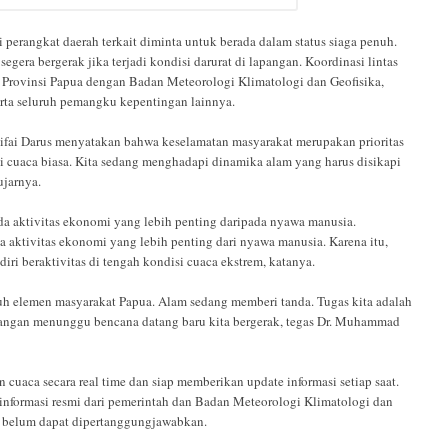
 perangkat daerah terkait diminta untuk berada dalam status siaga penuh.
segera bergerak jika terjadi kondisi darurat di lapangan. Koordinasi lintas
tah Provinsi Papua dengan Badan Meteorologi Klimatologi dan Geofisika,
erta seluruh pemangku kepentingan lainnya.
ifai Darus menyatakan bahwa keselamatan masyarakat merupakan prioritas
i cuaca biasa. Kita sedang menghadapi dinamika alam yang harus disikapi
jarnya.
 aktivitas ekonomi yang lebih penting daripada nyawa manusia.
a aktivitas ekonomi yang lebih penting dari nyawa manusia. Karena itu,
ri beraktivitas di tengah kondisi cuaca ekstrem, katanya.
uh elemen masyarakat Papua. Alam sedang memberi tanda. Tugas kita adalah
angan menunggu bencana datang baru kita bergerak, tegas Dr. Muhammad
uaca secara real time dan siap memberikan update informasi setiap saat.
nformasi resmi dari pemerintah dan Badan Meteorologi Klimatologi dan
ng belum dapat dipertanggungjawabkan.